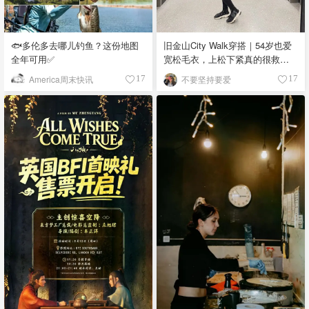
🐟多伦多去哪儿钓鱼？这份地图
旧金山City Walk穿搭｜54岁也爱
全年可用✅
宽松毛衣，上松下紧真的很救比
例
America周末快讯
不要坚持要爱
17
17