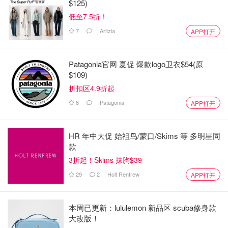
$125)
低至7.5折！
7
Aritzia
APP打开
Patagonia官网 夏促 爆款logo卫衣$54(原
$109)
折扣区4.9折起
8
Patagonia
APP打开
HR 年中大促 始祖鸟/蒙口/Skims 等 多明星同
款
3折起！Skims 抹胸$39
29
2
Holt Renfrew
APP打开
本周已更新：lululemon 新品区 scuba修身款
大改版！