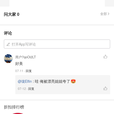
问大家
0
全部
评论
打开App写评论
用户7qoOi2LT
好美
07-11
· 回复
:
哇 俺被漂亮姐姐夸了
@珑Elfin
07-12
· 回复
折扣排行榜