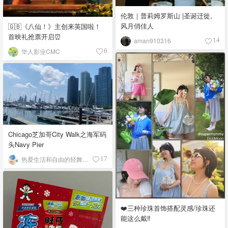
伦敦｜普莉姆罗斯山 |圣诞迁徙,
风月俏佳人
🇬🇧《八仙！》主创来英国啦！
首映礼抢票开启⏰
aman910316
14
华人影业CMC
6
Chicago芝加哥City Walk之海军码
头Navy Pier
热爱生活和自由的轻舞飞扬
17
❤️三种珍珠首饰搭配灵感/珍珠还
能这么戴‼️