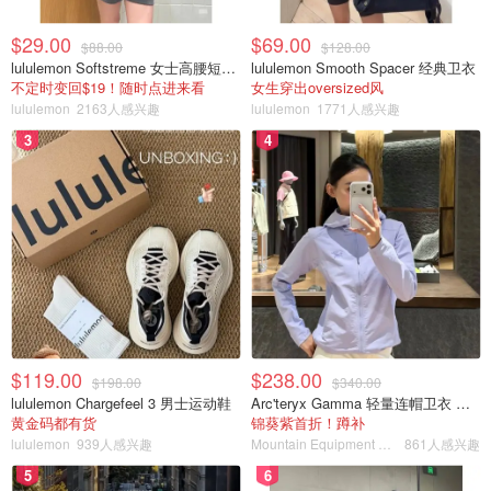
$29.00
$69.00
$88.00
$128.00
lululemon Softstreme 女士高腰短裤 10cm
lululemon Smooth Spacer 经典卫衣
不定时变回$19！随时点进来看
女生穿出oversized风
lululemon
2163人感兴趣
lululemon
1771人感兴趣
3
4
$119.00
$238.00
$198.00
$340.00
lululemon Chargefeel 3 男士运动鞋
Arc'teryx Gamma 轻量连帽卫衣 女款
黄金码都有货
锦葵紫首折！蹲补
lululemon
939人感兴趣
Mountain Equipment Company
861人感兴趣
5
6