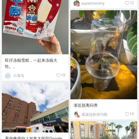
supermommy
32
旺仔冻痴雪糕，一起来冻痴大
吃。。
小濡马
18
渐近脱离闷养
底波拉的诗与歌
16
看病像渡劫？加拿大医院Google