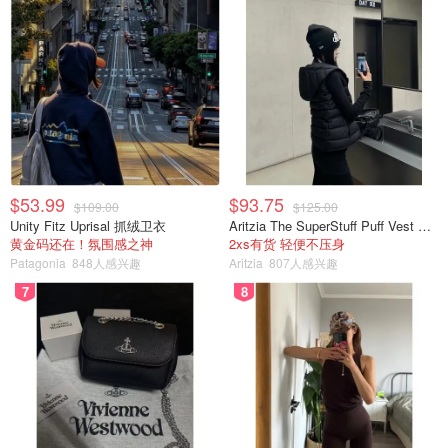
$53.99
$93.75
$109.00
$125.00
Unity Fitz Uprisal 抓绒卫衣
Aritzia The SuperStuff Puff Vest 轻盈亮面马甲
黄金码还在！氛围感之神
2xs有货 轻便不压身
Patagonia
848人感兴趣
Aritzia
807人感兴趣
7
8