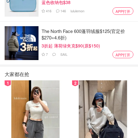
蓝色收纳包$38
416
146
lululemon
APP打开
The North Face 600蓬羽绒服$125(官定价
$270=4.6折)
3折起 薄荷绿夹克$90(原$150)
7
SAIL
APP打开
大家都在抢
1
2