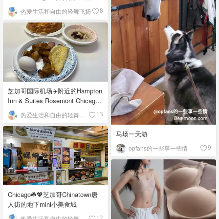
栉比的高楼
热爱生活和自由的轻舞飞扬
8
芝加哥国际机场✈️附近的Hampton
Inn & Suites Rosemont Chicago
O'Hare自助早餐
热爱生活和自由的轻舞飞扬
13
马场一天游
opfans的一些事一些情
9
Chicago☘️💖芝加哥Chinatown唐
人街的地下mini小美食城
热爱生活和自由的轻舞飞扬
12