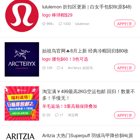
lululemon 折扣区更新 | 白女手包$39(原$48)
logo 棒球帽$29
999+
1333
lululemon
APP打开
始祖鸟官网🔥8月上新 经典冷帽回归$80收
logo 腰包$60！3色可选
109
4
Arc'teryx 始祖鸟
APP打开
淘宝满￥499最高2KG空运包邮 回归！数量不
多！手慢无！
羊毛返场！3重高额保障叠加
20
17
淘宝网
APP打开
Aritzia 大热门Superpuff 羽绒马甲降价$94(原