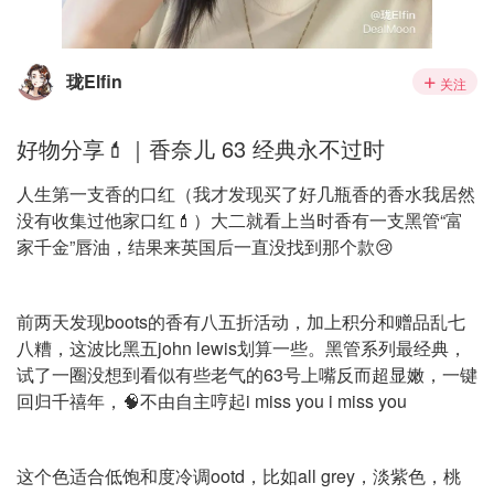
珑Elfin
关注
好物分享💄｜香奈儿 63 经典永不过时
人生第一支香的口红（我才发现买了好几瓶香的香水我居然
没有收集过他家口红💄）大二就看上当时香有一支黑管“富
家千金”唇油，结果来英国后一直没找到那个款😢
前两天发现boots的香有八五折活动，加上积分和赠品乱七
八糟，这波比黑五john lewis划算一些。黑管系列最经典，
试了一圈没想到看似有些老气的63号上嘴反而超显嫩，一键
回归千禧年，🧠不由自主哼起i miss you i miss you
这个色适合低饱和度冷调ootd，比如all grey，淡紫色，桃