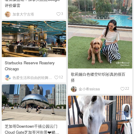
评价爆雷
加拿大宁古塔
3
Starbucks Reserve Roastery
Chicago
歌莉娅白色镂空针织衫真的很百
热爱生活和自由的轻舞飞扬
12
搭
金小希ssicaa
22
芝加哥Downtown千禧公园云门
Cloud Gate芝加哥河街景❤️鳞次