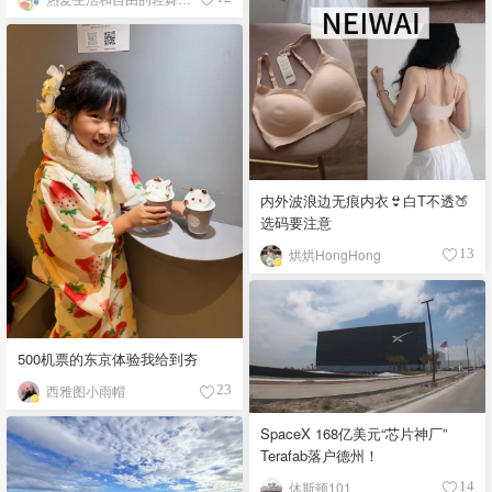
内外波浪边无痕内衣👙白T不透🍑
选码要注意
烘烘HongHong
13
500机票的东京体验我给到夯
西雅图小雨帽
23
SpaceX 168亿美元“芯片神厂”
Terafab落户德州！
休斯顿101
14