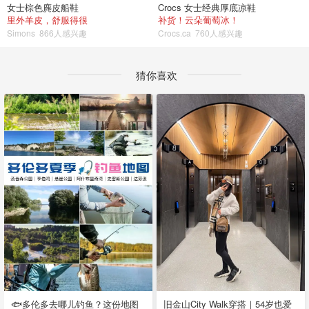
女士棕色麂皮船鞋
Crocs 女士经典厚底凉鞋
里外羊皮，舒服得很
补货！云朵葡萄冰！
Simons
866人感兴趣
Crocs.ca
760人感兴趣
猜你喜欢
🐟多伦多去哪儿钓鱼？这份地图
旧金山City Walk穿搭｜54岁也爱