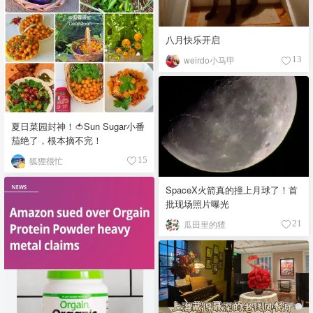
八月快乐开启
weirdo小马甲
13
夏日菜园封神！🍅Sun Sugar小番
茄绝了，根本摘不完！
狐狸很忙
15
SpaceX火箭真的撞上月球了！首
批现场照片曝光
瓜田里的猹
21