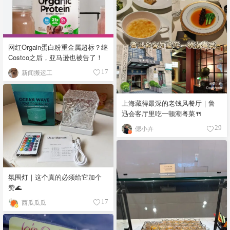
网红Orgain蛋白粉重金属超标？继
Costco之后，亚马逊也被告了！
新闻搬运工
17
上海藏得最深的老钱风餐厅｜鲁
迅会客厅里吃一顿潮粤菜🍴
偲小卉
29
氛围灯｜这个真的必须给它加个
赞🌊
西瓜瓜瓜
17