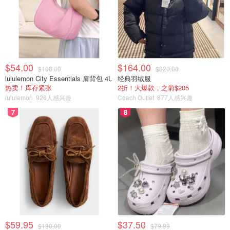
$54.00
$164.00
$108.00
$820.00
lululemon City Essentials 肩背包 4L
经典羽绒服
热卖！库存紧张
2折！大爆款，之前$205
lululemon
926人感兴趣
Coach Outlet
877人感兴趣
7
8
$59.95
$37.50
$190.00
$79.99