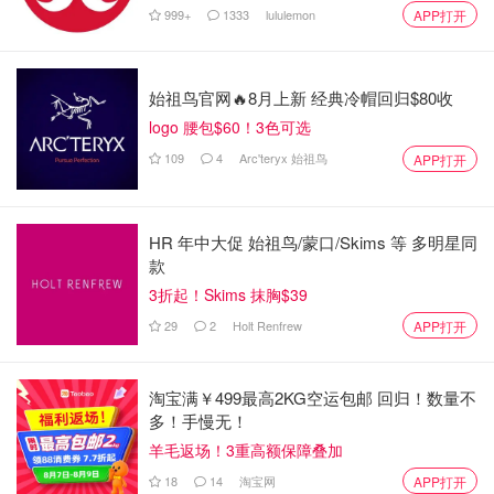
999+
1333
lululemon
APP打开
始祖鸟官网🔥8月上新 经典冷帽回归$80收
logo 腰包$60！3色可选
109
4
Arc'teryx 始祖鸟
APP打开
HR 年中大促 始祖鸟/蒙口/Skims 等 多明星同
款
3折起！Skims 抹胸$39
29
2
Holt Renfrew
APP打开
淘宝满￥499最高2KG空运包邮 回归！数量不
多！手慢无！
羊毛返场！3重高额保障叠加
18
14
淘宝网
APP打开