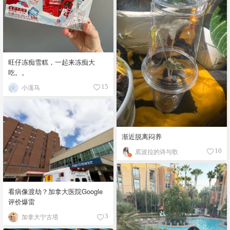
旺仔冻痴雪糕，一起来冻痴大
吃。。
小濡马
15
渐近脱离闷养
底波拉的诗与歌
10
看病像渡劫？加拿大医院Google
评价爆雷
加拿大宁古塔
3