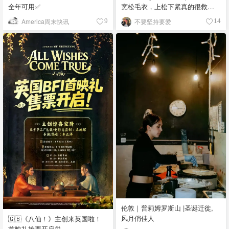
全年可用✅
宽松毛衣，上松下紧真的很救比
例
America周末快讯
不要坚持要爱
9
14
伦敦｜普莉姆罗斯山 |圣诞迁徙,
风月俏佳人
🇬🇧《八仙！》主创来英国啦！
首映礼抢票开启⏰