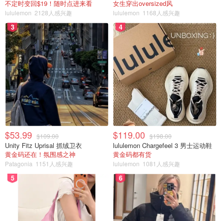
不定时变回$19！随时点进来看
女生穿出oversized风
lululemon
2128人感兴趣
lululemon
1168人感兴趣
3
4
$53.99
$119.00
$109.00
$198.00
Unity Fitz Uprisal 抓绒卫衣
lululemon Chargefeel 3 男士运动鞋
黄金码还在！氛围感之神
黄金码都有货
Patagonia
1151人感兴趣
lululemon
1081人感兴趣
5
6