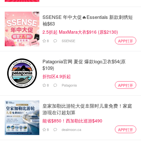
SSENSE 年中大促🔥Essentials 新款刺绣短
袖$63
2.5折起 MaxMara大衣$916 (原$2130)
8
SSENSE
APP打开
Patagonia官网 夏促 爆款logo卫衣$54(原
$109)
折扣区4.9折起
8
Patagonia
APP打开
皇家加勒比游轮大促🚢限时儿童免费！家庭
游现在订超划算
能省$850！西加勒比巡游$490
8
dealmoon.ca
APP打开