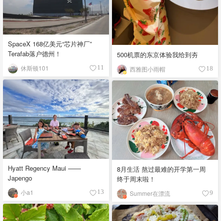
SpaceX 168亿美元“芯片神厂”
Terafab落户德州！
500机票的东京体验我给到夯
休斯顿101
11
西雅图小雨帽
18
Hyatt Regency Maui ——
8月生活 熬过最难的开学第一周
Japengo
终于周末啦！
小a1
13
Summer在漂流
9