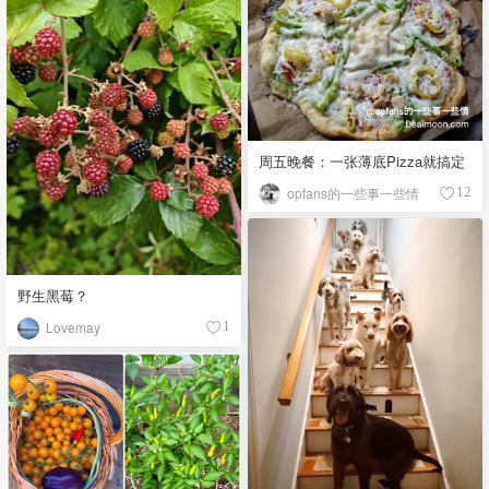
周五晚餐：一张薄底Pizza就搞定
opfans的一些事一些情
12
野生黑莓？
Lovemay
1