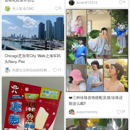
aman910316
8
华人影业CMC
6
Chicago芝加哥City Walk之海军码
头Navy Pier
热爱生活和自由的轻舞飞扬
11
❤️三种珍珠首饰搭配灵感/珍珠还
能这么戴‼️
supermommy
28