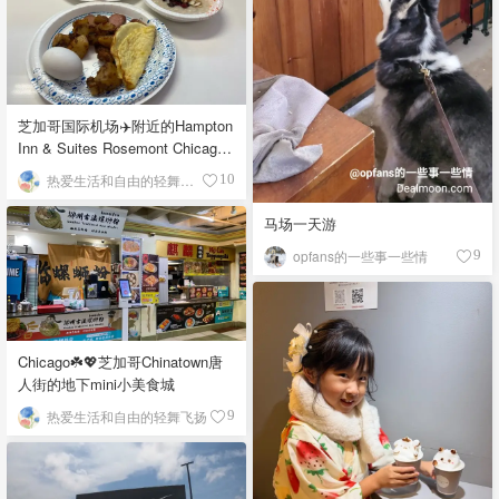
芝加哥国际机场✈️附近的Hampton
Inn & Suites Rosemont Chicago
O'Hare自助早餐
热爱生活和自由的轻舞飞扬
10
马场一天游
opfans的一些事一些情
9
Chicago☘️💖芝加哥Chinatown唐
人街的地下mini小美食城
热爱生活和自由的轻舞飞扬
9