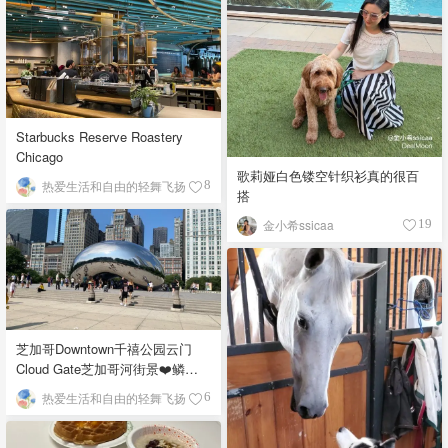
Starbucks Reserve Roastery
Chicago
歌莉娅白色镂空针织衫真的很百
热爱生活和自由的轻舞飞扬
8
搭
金小希ssicaa
19
芝加哥Downtown千禧公园云门
Cloud Gate芝加哥河街景❤️鳞次
栉比的高楼
热爱生活和自由的轻舞飞扬
6