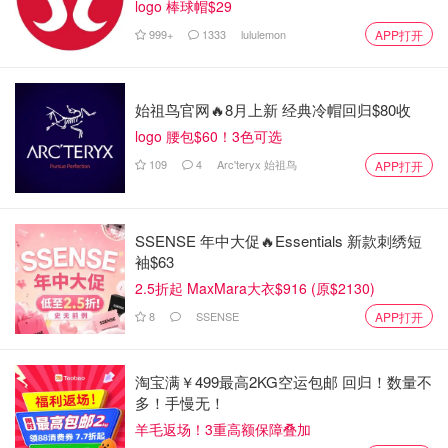
logo 棒球帽$29
999+
1333
lululemon
APP打开
始祖鸟官网🔥8月上新 经典冷帽回归$80收
logo 腰包$60！3色可选
109
4
Arc'teryx 始祖鸟
APP打开
SSENSE 年中大促🔥Essentials 新款刺绣短
袖$63
2.5折起 MaxMara大衣$916 (原$2130)
8
SSENSE
APP打开
淘宝满￥499最高2KG空运包邮 回归！数量不
多！手慢无！
羊毛返场！3重高额保障叠加