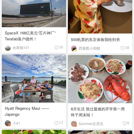
SpaceX 168亿美元“芯片神厂”
Terafab落户德州！
500机票的东京体验我给到夯
休斯顿101
10
西雅图小雨帽
18
Hyatt Regency Maui ——
8月生活 熬过最难的开学第一周
Japengo
终于周末啦！
小a1
13
Summer在漂流
9