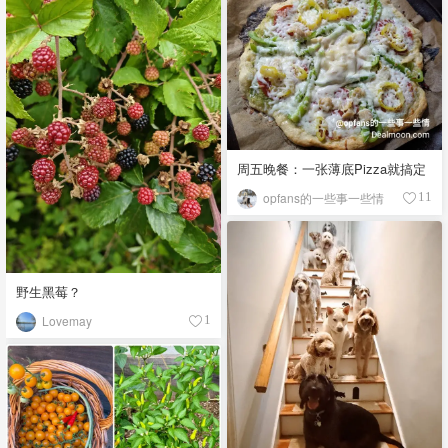
周五晚餐：一张薄底Pizza就搞定
opfans的一些事一些情
11
野生黑莓？
Lovemay
1