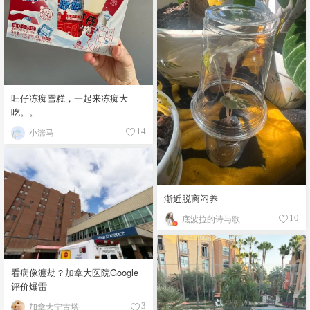
旺仔冻痴雪糕，一起来冻痴大
吃。。
小濡马
14
渐近脱离闷养
底波拉的诗与歌
10
看病像渡劫？加拿大医院Google
评价爆雷
加拿大宁古塔
3