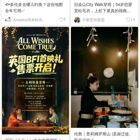
🐟多伦多去哪儿钓鱼？这份地图
旧金山City Walk穿搭｜54岁也爱
全年可用✅
宽松毛衣，上松下紧真的很救比
例
America周末快讯
不要坚持要爱
9
14
伦敦｜普莉姆罗斯山 |圣诞迁徙,
风月俏佳人