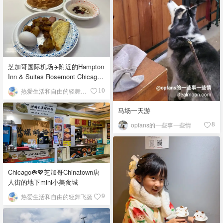
芝加哥国际机场✈️附近的Hampton
Inn & Suites Rosemont Chicago
O'Hare自助早餐
热爱生活和自由的轻舞飞扬
10
马场一天游
opfans的一些事一些情
8
Chicago☘️💖芝加哥Chinatown唐
人街的地下mini小美食城
热爱生活和自由的轻舞飞扬
9