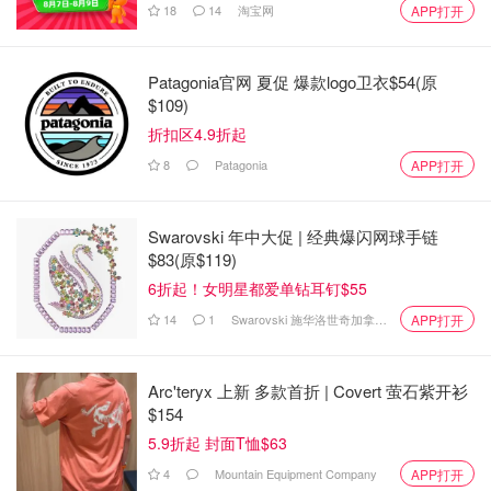
18
14
淘宝网
APP打开
Patagonia官网 夏促 爆款logo卫衣$54(原
$109)
折扣区4.9折起
8
Patagonia
APP打开
Swarovski 年中大促 | 经典爆闪网球手链
$83(原$119)
6折起！女明星都爱单钻耳钉$55
14
1
Swarovski 施华洛世奇加拿大官网
APP打开
Arc'teryx 上新 多款首折 | Covert 萤石紫开衫
$154
5.9折起 封面T恤$63
4
Mountain Equipment Company
APP打开