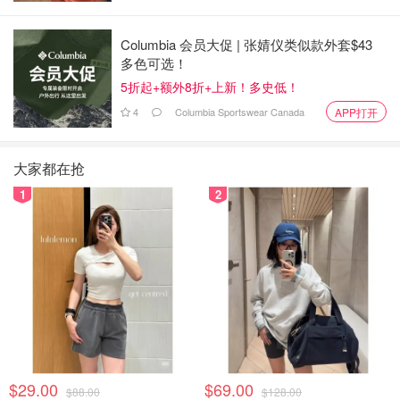
Columbia 会员大促 | 张婧仪类似款外套$43
多色可选！
5折起+额外8折+上新！多史低！
4
Columbia Sportswear Canada
APP打开
大家都在抢
1
2
$29.00
$69.00
$88.00
$128.00