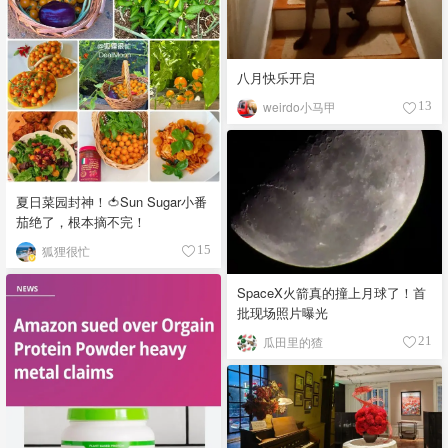
八月快乐开启
weirdo小马甲
13
夏日菜园封神！🍅Sun Sugar小番
茄绝了，根本摘不完！
狐狸很忙
15
SpaceX火箭真的撞上月球了！首
批现场照片曝光
瓜田里的猹
21