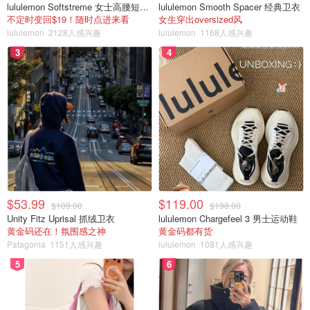
lululemon Softstreme 女士高腰短裤 10cm
lululemon Smooth Spacer 经典卫衣
不定时变回$19！随时点进来看
女生穿出oversized风
lululemon
2128人感兴趣
lululemon
1168人感兴趣
3
4
$53.99
$119.00
$109.00
$198.00
Unity Fitz Uprisal 抓绒卫衣
lululemon Chargefeel 3 男士运动鞋
黄金码还在！氛围感之神
黄金码都有货
Patagonia
1151人感兴趣
lululemon
1081人感兴趣
5
6