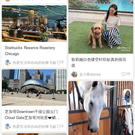
Starbucks Reserve Roastery
Chicago
歌莉娅白色镂空针织衫真的很百
热爱生活和自由的轻舞飞扬
8
搭
金小希ssicaa
19
芝加哥Downtown千禧公园云门
Cloud Gate芝加哥河街景❤️鳞次
栉比的高楼
热爱生活和自由的轻舞飞扬
6