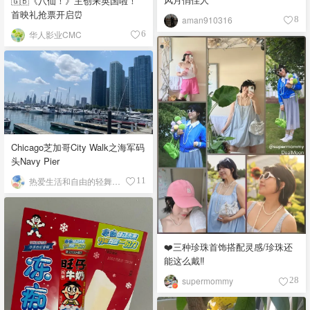
🇬🇧《八仙！》主创来英国啦！
首映礼抢票开启⏰
aman910316
8
华人影业CMC
6
Chicago芝加哥City Walk之海军码
头Navy Pier
热爱生活和自由的轻舞飞扬
11
❤️三种珍珠首饰搭配灵感/珍珠还
能这么戴‼️
supermommy
28