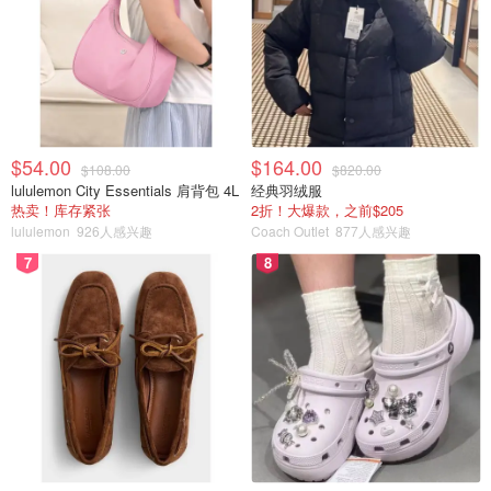
$54.00
$164.00
$108.00
$820.00
lululemon City Essentials 肩背包 4L
经典羽绒服
热卖！库存紧张
2折！大爆款，之前$205
lululemon
926人感兴趣
Coach Outlet
877人感兴趣
7
8