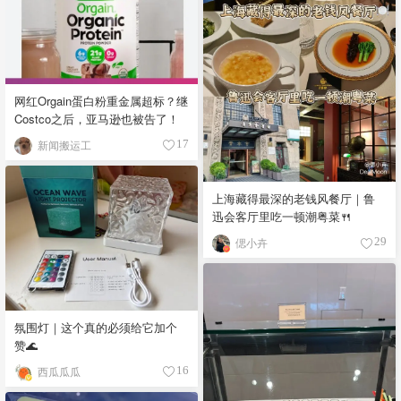
网红Orgain蛋白粉重金属超标？继
Costco之后，亚马逊也被告了！
新闻搬运工
17
上海藏得最深的老钱风餐厅｜鲁
迅会客厅里吃一顿潮粤菜🍴
偲小卉
29
氛围灯｜这个真的必须给它加个
赞🌊
西瓜瓜瓜
16