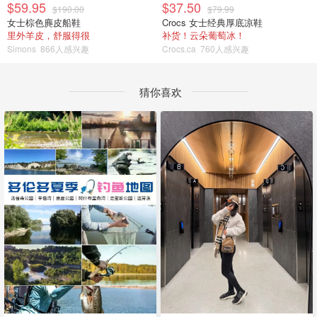
$59.95
$37.50
$190.00
$79.99
女士棕色麂皮船鞋
Crocs 女士经典厚底凉鞋
里外羊皮，舒服得很
补货！云朵葡萄冰！
Simons
866人感兴趣
Crocs.ca
760人感兴趣
猜你喜欢