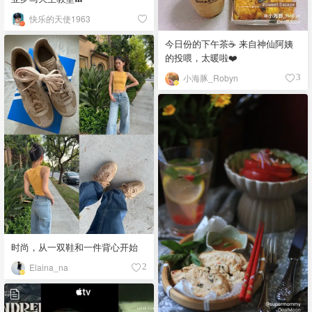
快乐的天使1963
今日份的下午茶☕️ 来自神仙阿姨
的投喂，太暖啦❤️
小海豚_Robyn
3
时尚，从一双鞋和一件背心开始
Elaina_na
2