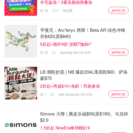
羊毛返场！3重高额保障叠加
10
4
淘宝网
APP打开
手慢无：Arc'teryx 再降！Beta AR 绿色冲锋
衣$420(原$840)
5折起+额外9折 连帽T恤$67
19
Sporting Life CA (CA)
APP打开
LB 潮鞋抄底 | NB 爆款204L薄底鞋$60、萨洛
蒙$75
2折起+再减$10+免邮！昂跑参加
1
Little Burgundy CA (CA）
APP打开
Simons 大降 | 麂皮乐福$59(原$190)、马克杯
$2.9
1.5折起 NewEra棒球帽$19