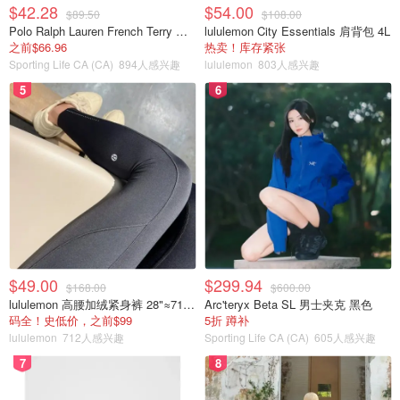
$42.28
$54.00
$89.50
$108.00
Polo Ralph Lauren French Terry 女童连帽卫衣 7-16码
lululemon City Essentials 肩背包 4L
之前$66.96
热卖！库存紧张
Sporting Life CA (CA)
894人感兴趣
lululemon
803人感兴趣
5
6
$49.00
$299.94
$168.00
$600.00
lululemon 高腰加绒紧身裤 28"≈71cm 5个口袋
Arc'teryx Beta SL 男士夹克 黑色
码全！史低价，之前$99
5折 蹲补
lululemon
712人感兴趣
Sporting Life CA (CA)
605人感兴趣
7
8