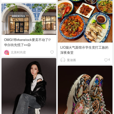
OMG⁉️Birkenstock要卖不动了⁉
华尔街先慌了👀😱
LIC烟火气面馆🍜学生党打工族的
北美时尚君
深夜食堂
曼迪酱
4