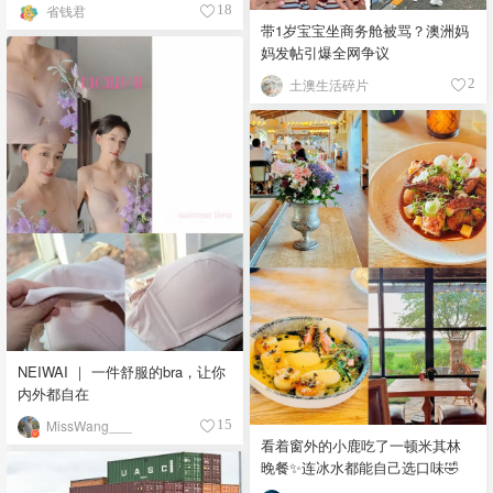
人》回归啦
省钱君
18
带1岁宝宝坐商务舱被骂？澳洲妈
妈发帖引爆全网争议
土澳生活碎片
2
NEIWAI ｜ 一件舒服的bra，让你
内外都自在
MissWang___
15
看着窗外的小鹿吃了一顿米其林
晚餐✨连冰水都能自己选口味🤣