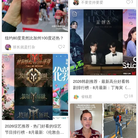
不要坚持要爱
3
纽约80度竟然比加州100度还热？
班长就是打杂
2
2026韩剧推荐 - 最新高分好看韩
剧排行榜 - 8月最新：丁海寅《我
的荒糖恋爱 》上线❣️
省钱君
18
2026综艺推荐 - 热门好看的综艺
节目排行榜 - 8月最新:《​​伦敦合伙