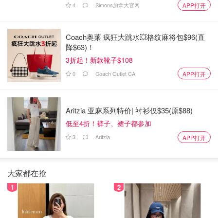
4
Simons加拿大官网
APP打开
Coach奥莱 疯狂大跳水💥格纹麻将包$96(直
降$63)！
3折起！新款靴子$108
0
Coach Outlet CA
APP打开
Aritzia 亚麻系列特价| 衬衫仅$35(原$88)
低至4折！裤子、裙子都参加
3
Aritzia
APP打开
大家都在抢
1
2