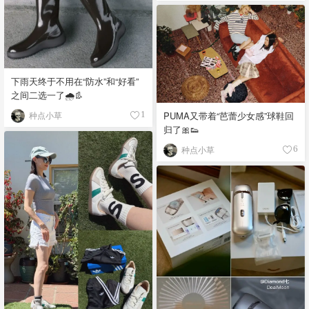
下雨天终于不用在“防水”和“好看”
之间二选一了🌧️👢
PUMA又带着“芭蕾少女感”球鞋回
种点小草
1
归了🎀👟
种点小草
6