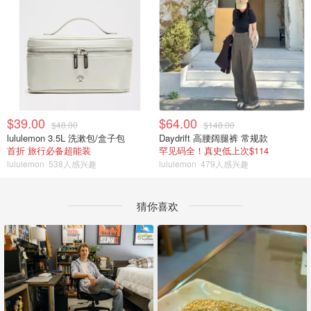
$39.00
$64.00
$48.00
$148.00
lululemon 3.5L 洗漱包/盒子包
Daydrift 高腰阔腿裤 常规款
首折 旅行必备超能装
罕见码全！真史低上次$114
lululemon
538人感兴趣
lululemon
479人感兴趣
猜你喜欢