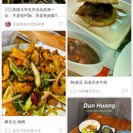
🇺🇸美国大学生毕业后的第一
站：不是纽约🗽，而是爸妈家⁉️😂
🏠
美国犄角旮旯新鲜事
Bk探店 高老庄全牛馆
乌鸦像写字台_
5
醉东北·烧烤
念念子的美食分享