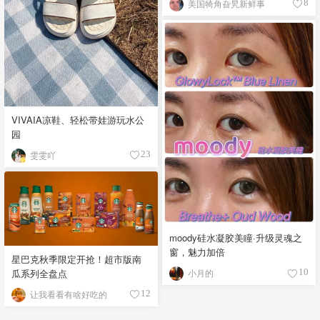
美国犄角旮旯新鲜事
8
VIVAIA凉鞋、轻松带娃游玩水公
园
雯雯吖
23
moody硅水凝胶美瞳·升级灵魂之
窗，魅力加倍
星巴克秋季限定开抢！超市版南
瓜系列全盘点
小月的
10
让我看看有啥好吃的
12