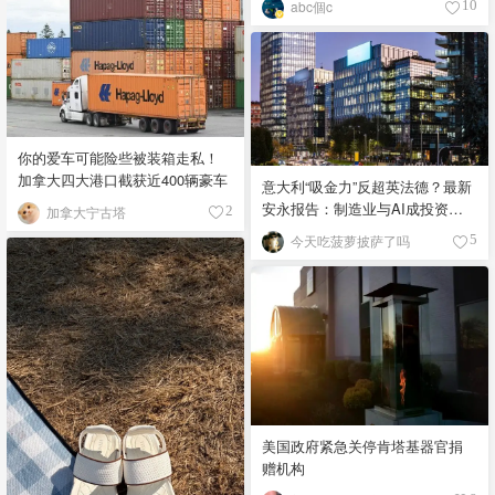
abc個c
10
你的爱车可能险些被装箱走私！
加拿大四大港口截获近400辆豪车
意大利“吸金力”反超英法德？最新
安永报告：制造业与AI成投资新
加拿大宁古塔
2
宠！
今天吃菠萝披萨了吗
5
美国政府紧急关停肯塔基器官捐
赠机构