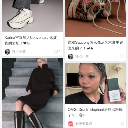
Karina官宣加入Converse，这波
这双Saucony怎么像从艺术展里跑
真的太配了🖤👟
出来的？！🦂🔥
种点小草
1
种点小草
OMG‼️Drunk Elephant居然出粉底
了？！🫢✨
北美美妆君