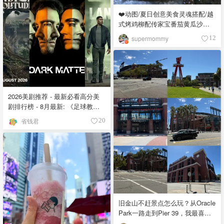
❤️动图/夏日创意美食灵魂搭配/越
式烤鸡柳配传家宝番茄黄瓜沙拉
😍
supermommy
12
2026美剧推荐 - 最新必看高分美
剧排行榜 - 8月最新: 《​​足球教练
》第四季回归！
省钱君
20
旧金山不赶景点怎么玩？从Oracle
Park一路走到Pier 39，我最喜欢
的一天