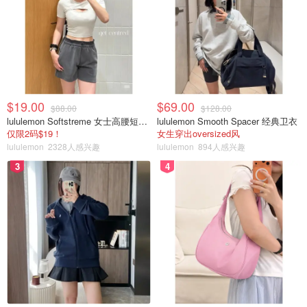
$19.00
$69.00
$88.00
$128.00
lululemon Softstreme 女士高腰短裤 10cm
lululemon Smooth Spacer 经典卫衣
仅限2码$19！
女生穿出oversized风
lululemon
2328人感兴趣
lululemon
894人感兴趣
3
4