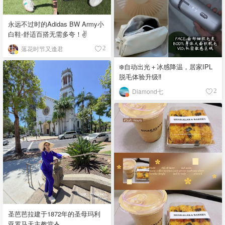
永远不过时的Adidas BW Army小
白鞋-舒适百搭无需多夸！✌️
落花时节又逢君
2
❄️自动出光＋冰感降温，居家IPL
脱毛体验升级‼️
Diamond七
2
圣芭芭拉建于1872年的圣母玛利
亚罗马天主教堂⛪️