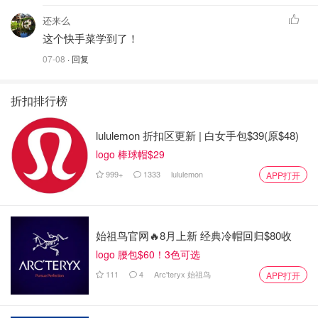
还来么
这个快手菜学到了！
07-08
· 回复
折扣排行榜
lululemon 折扣区更新 | 白女手包$39(原$48)
logo 棒球帽$29
999+
1333
lululemon
APP打开
始祖鸟官网🔥8月上新 经典冷帽回归$80收
logo 腰包$60！3色可选
111
4
Arc'teryx 始祖鸟
APP打开