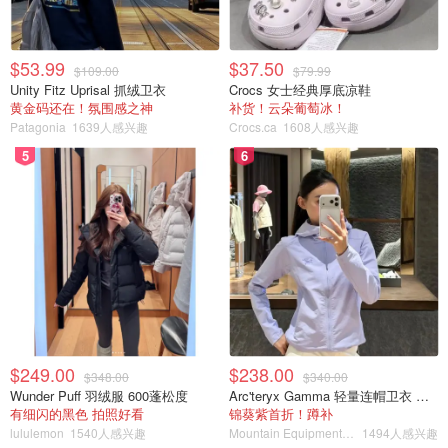
$53.99
$37.50
$109.00
$79.99
Unity Fitz Uprisal 抓绒卫衣
Crocs 女士经典厚底凉鞋
黄金码还在！氛围感之神
补货！云朵葡萄冰！
Patagonia
1639人感兴趣
Crocs.ca
1608人感兴趣
5
6
$249.00
$238.00
$348.00
$340.00
Wunder Puff 羽绒服 600蓬松度
Arc'teryx Gamma 轻量连帽卫衣 女款
有细闪的黑色 拍照好看
锦葵紫首折！蹲补
lululemon
1540人感兴趣
Mountain Equipment Company
1494人感兴趣