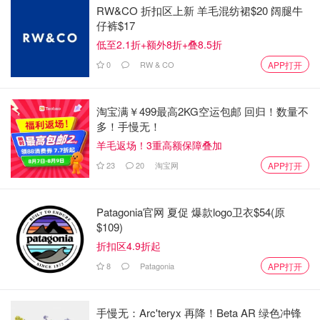
RW&CO 折扣区上新 羊毛混纺裙$20 阔腿牛
仔裤$17
低至2.1折+额外8折+叠8.5折
0
RW & CO
APP打开
淘宝满￥499最高2KG空运包邮 回归！数量不
多！手慢无！
羊毛返场！3重高额保障叠加
23
20
淘宝网
APP打开
Patagonia官网 夏促 爆款logo卫衣$54(原
$109)
折扣区4.9折起
8
Patagonia
APP打开
手慢无：Arc'teryx 再降！Beta AR 绿色冲锋