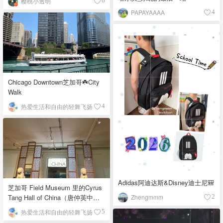
樱桃小透明
6
PAPAYAAAA
4
Chicago Downtown芝加哥☘️City
Walk
热爱生活和自由的轻舞飞扬
4
Adidas阿迪达斯&Disney迪士尼🎒
芝加哥 Field Museum 里的Cyrus
Zhengmmm
Tang Hall of China（唐仲英中国
2
馆）
热爱生活和自由的轻舞飞扬
5