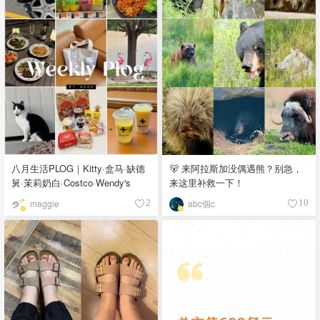
八月生活PLOG｜Kitty·盒马·缺德
🐻 来阿拉斯加没偶遇熊？别急，
舅·茉莉奶白·Costco·Wendy's
来这里补救一下！
maggie
abc個c
2
10