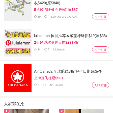
衣$420(原$840)
5折起+额外9折 连帽T恤$67
19
Sporting Life CA (CA)
APP打开
lululemon 捡漏推荐🔥藏蓝棒球帽$19(原$38)
2折起 泡沫蓝鸭舌帽$29补货
24
5
lululemon
APP打开
Air Canada 全球航线8折 好价日期超级多
上海直飞往返$921
5
Air Canada
APP打开
大家都在抢
1
2