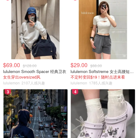
$69.00
$29.00
$128.00
$88.00
lululemon Smooth Spacer 经典卫衣
lululemon Softstreme 女士高腰短裤 10cm
女生穿出oversized风
不定时变回$19！随时点进来看
lululemon
2107人感兴趣
lululemon
1785人感兴趣
3
4