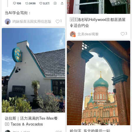
当AI学会骂街：
🇺🇸洛杉矶Hollywood京都居酒屋
鸡妹报喜法国实用信息版
1
🏮适合约会
北美deal蜀黎
3
达拉斯｜活力满满的Tex-Mex餐
👉🏼 Tacos & Avocados
哈尔滨_东北的最后一站