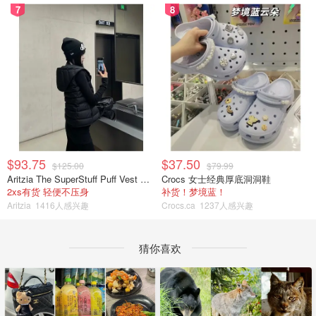
7
8
$93.75
$37.50
$125.00
$79.99
Aritzia The SuperStuff Puff Vest 轻盈亮面马甲
Crocs 女士经典厚底洞洞鞋
2xs有货 轻便不压身
补货！梦境蓝！
Aritzia
1416人感兴趣
Crocs.ca
1237人感兴趣
猜你喜欢