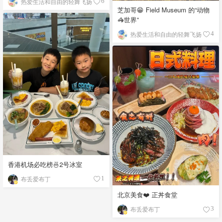
热爱生活和自由的轻舞飞扬
6
芝加哥😁 Field Museum 的“动物
🦓世界”
热爱生活和自由的轻舞飞扬
4
香港机场必吃榜🍜2号冰室
布丢爱布丁
1
北京美食❤️ 正丼食堂
布丢爱布丁
3