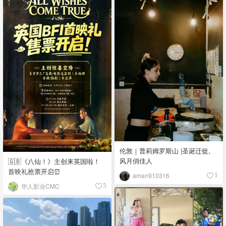
伦敦｜普莉姆罗斯山 |圣诞迁徙,
风月俏佳人
🇬🇧《八仙！》主创来英国啦！
首映礼抢票开启⏰
aman910316
1
华人影业CMC
5