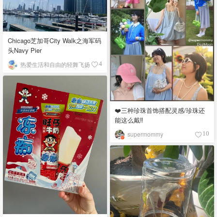
Chicago芝加哥City Walk之海军码
头Navy Pier
热爱生活和自由的轻舞飞扬
4
❤️三种珍珠首饰搭配灵感/珍珠还
能这么戴‼️
supermommy
10