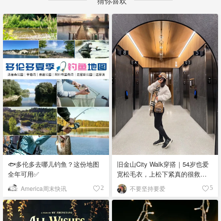
猜你喜欢
🐟多伦多去哪儿钓鱼？这份地图
旧金山City Walk穿搭｜54岁也爱
全年可用✅
宽松毛衣，上松下紧真的很救比
例
America周末快讯
不要坚持要爱
2
5