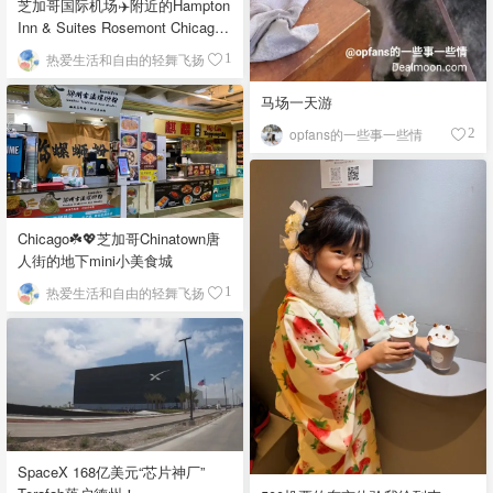
芝加哥国际机场✈️附近的Hampton
Inn & Suites Rosemont Chicago
O'Hare自助早餐
热爱生活和自由的轻舞飞扬
1
马场一天游
opfans的一些事一些情
2
Chicago☘️💖芝加哥Chinatown唐
人街的地下mini小美食城
热爱生活和自由的轻舞飞扬
1
SpaceX 168亿美元“芯片神厂”