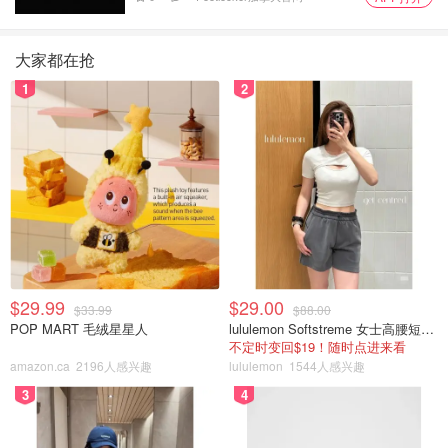
大家都在抢
1
2
$29.99
$29.00
$33.99
$88.00
POP MART 毛绒星星人
lululemon Softstreme 女士高腰短裤 10cm
不定时变回$19！随时点进来看
amazon.ca
2196人感兴趣
lululemon
1544人感兴趣
3
4