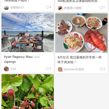
Terafab落户德州！
500机票的东京体验我给到夯
休斯顿101
4
西雅图小雨帽
7
Hyatt Regency Maui ——
8月生活 熬过最难的开学第一周
Japengo
终于周末啦！
小a1
3
Summer在漂流
3