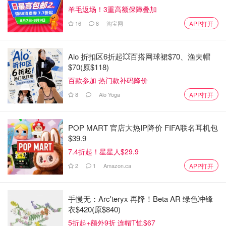
羊毛返场！3重高额保障叠加
16
8
淘宝网
APP打开
Alo 折扣区6折起💥百搭网球裙$70、渔夫帽
$70(原$118)
百款参加 热门款补码降价
8
Alo Yoga
APP打开
POP MART 官店大热IP降价 FIFA联名耳机包
$39.9
7.4折起！星星人$29.9
2
1
Amazon.ca
APP打开
手慢无：Arc'teryx 再降！Beta AR 绿色冲锋
衣$420(原$840)
5折起+额外9折 连帽T恤$67