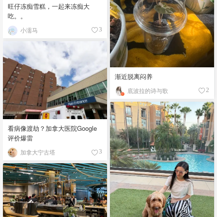
旺仔冻痴雪糕，一起来冻痴大
吃。。
小濡马
3
渐近脱离闷养
底波拉的诗与歌
2
看病像渡劫？加拿大医院Google
评价爆雷
加拿大宁古塔
3