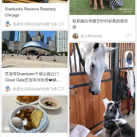
Starbucks Reserve Roastery
Chicago
歌莉娅白色镂空针织衫真的很百
热爱生活和自由的轻舞飞扬
2
搭
金小希ssicaa
7
芝加哥Downtown千禧公园云门
Cloud Gate芝加哥河街景❤️鳞次
栉比的高楼
热爱生活和自由的轻舞飞扬
2