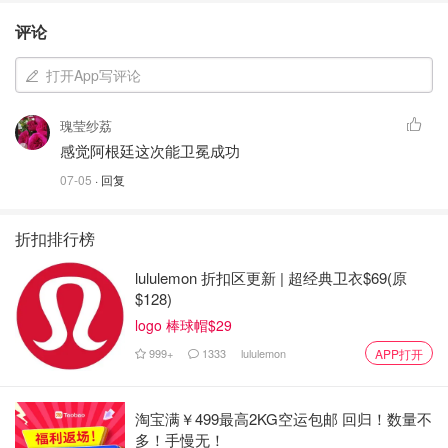
评论
打开App写评论
瑰莹纱荔
感觉阿根廷这次能卫冕成功
07-05
· 回复
折扣排行榜
lululemon 折扣区更新 | 超经典卫衣$69(原
$128)
logo 棒球帽$29
999+
1333
lululemon
APP打开
淘宝满￥499最高2KG空运包邮 回归！数量不
多！手慢无！