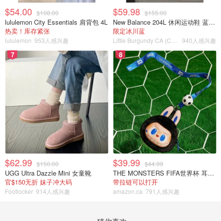
$54.00
$59.98
$108.00
$155.00
lululemon City Essentials 肩背包 4L
New Balance 204L 休闲运动鞋 蓝银色
热卖！库存紧张
限定冰川蓝
lululemon
953人感兴趣
Little Burgundy CA (CA）
940人感兴趣
7
8
$62.99
$39.99
$150.00
$44.99
UGG Ultra Dazzle Mini 女童靴
THE MONSTERS FIFA世界杯 耳机包
官$150无折 妹子冲大码
带拉链可以打开
Footlocker
914人感兴趣
amazon.ca
791人感兴趣