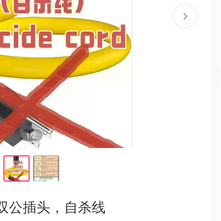
1
/2
双公插头，自杀线