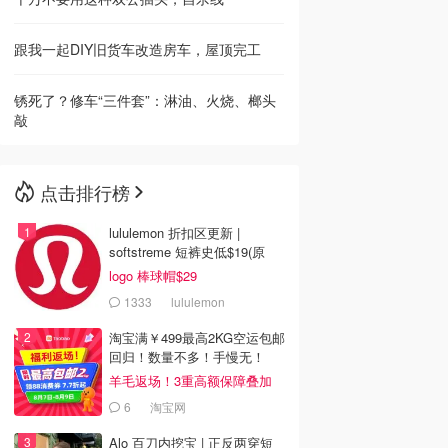
跟我一起DIY旧货车改造房车，屋顶完工
锈死了？修车“三件套”：淋油、火烧、榔头
敲
点击排行榜
lululemon 折扣区更新 |
softstreme 短裤史低$19(原
$88)
logo 棒球帽$29
1333
lululemon
淘宝满￥499最高2KG空运包邮
回归！数量不多！手慢无！
羊毛返场！3重高额保障叠加
6
淘宝网
Alo 百刀内挖宝 | 正反两穿短