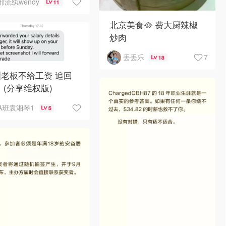
邪流纨wendy
11
北京美食🥘 费大厨辣椒
炒肉
7
丢丢乐
13
老板不给工资 追回
 (分享维权版)
A班袁湘琴1
5