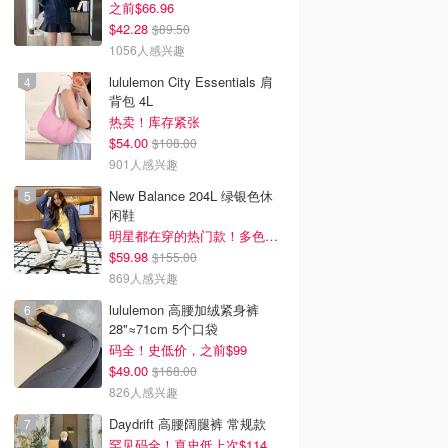
之前$66.96
$42.28
$89.50
1056人感兴趣
lululemon City Essentials 肩
背包 4L
热卖！库存紧张
$54.00
$108.00
901人感兴趣
New Balance 204L 绿银色休
闲鞋
明星都在穿的热门款！多色可选 3.8折
$59.98
$155.00
869人感兴趣
lululemon 高腰加绒紧身裤
28"≈71cm 5个口袋
码全！史低价，之前$99
$49.00
$168.00
826人感兴趣
Daydrift 高腰阔腿裤 常规款
罕见码全！真史低上次$114