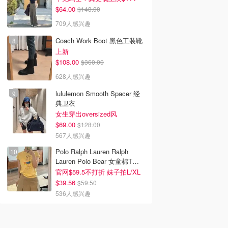
$64.00
$148.00
709人感兴趣
Coach Work Boot 黑色工装靴
上新
$108.00
$360.00
628人感兴趣
lululemon Smooth Spacer 经
典卫衣
女生穿出oversized风
$69.00
$128.00
567人感兴趣
Polo Ralph Lauren Ralph
Lauren Polo Bear 女童棉T恤
染色 1件
官网$59.5不打折 妹子拍L/XL
$39.56
$59.50
536人感兴趣