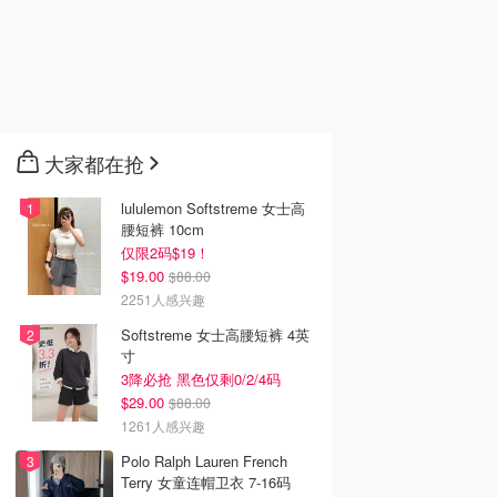
大家都在抢
lululemon Softstreme 女士高
腰短裤 10cm
仅限2码$19！
$19.00
$88.00
2251人感兴趣
Softstreme 女士高腰短裤 4英
寸
3降必抢 黑色仅剩0/2/4码
$29.00
$88.00
1261人感兴趣
Polo Ralph Lauren French
Terry 女童连帽卫衣 7-16码