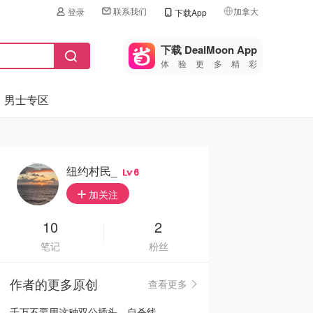
联系我们
加拿大
登录
下载App
🇺🇸
美国
下载 DealMoon App
体验更多精彩
🇨🇳
中国
男士专区
🇨🇦
加拿大
🇬🇧
英国
🇩🇪
德国
纽约村民_
6
🇫🇷
加关注
法国
🇮🇹
10
2
意大利
笔记
粉丝
🇦🇺
澳洲
作者的更多原创
查看更多
🇳🇿
新西兰
千万不要用这种双公插头，自杀线