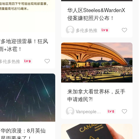
华人区Steeles&WardenX
侵案嫌犯照片公布！
多伦多热推
9
省多地迎强雷暴！狂风
雨+冰雹！
多伦多热推
9
来加拿大看世界杯，反手
申请难民?!
Vanpeople人在温哥华
5
哥华的浪漫：8月英仙
流星雨要来了！