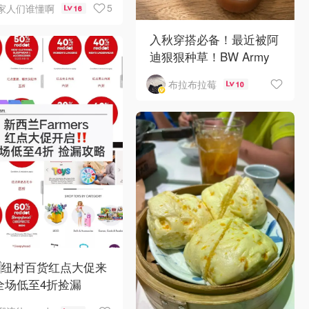
5
家人们谁懂啊
16
入秋穿搭必备！最近被阿
迪狠狠种草！BW Army
和 Sambae 值得拥有！
布拉布拉莓
10
🇿纽村百货红点大促来
全场低至4折捡漏