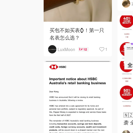
买包不如买表⌚️！第一只
名表怎么选？
1
LuxMoon
12
🇳
袭 