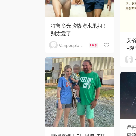
特鲁多光膀热吻水果姐！
别太爱了…
安
Vanpeople人在温哥华
5
+降
温
座
度假奇遇！5只黑熊打开