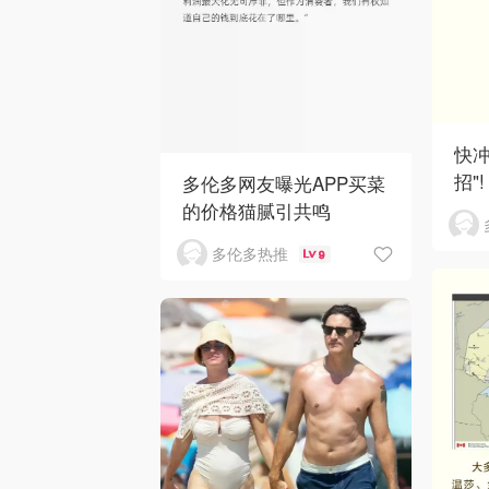
快冲
招"!
多伦多网友曝光APP买菜
的价格猫腻引共鸣
多伦多热推
9