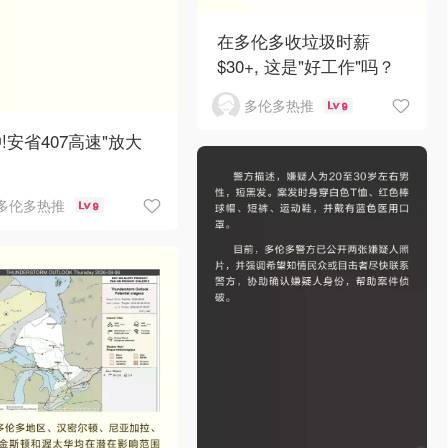
在多伦多收垃圾时薪
$30+, 这是"好工作"吗？
多伦多热推
9
!安省407高速"放大
多伦多热推
9