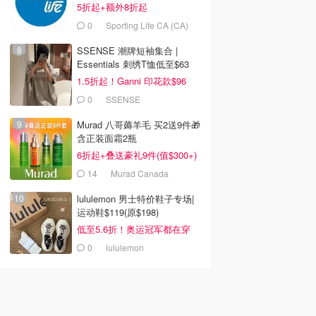
5折起+额外8折起
0
Sporting Life CA (CA)
SSENSE 潮牌短袖集合 |
Essentials 刺绣T恤低至$63
1.5折起！Ganni 印花款$96
0
SSENSE
Murad 八哥薅羊毛 买2送9件🎁
含正装面霜2瓶
6折起+叠送豪礼9件(值$300+)
14
Murad Canada
lululemon 男士特价鞋子专场|
运动鞋$119(原$198)
低至5.6折！奥运冠军都在穿
0
lululemon