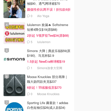
袖$90、透气网球裙$70
颜值性价比两不误！折扣款6折
起
0
Alo Yoga
lululemon 捡漏🔥 Softstreme
短裤4降仅$19(原$88)
2折起 V领罗纹Tee$34(原$68)
5
lululemon
Simons 大降 | 麂皮乐福$59(原
$190)、马克杯$2.9
1.5折起 NewEra棒球帽$19
1
Simons加拿大官网
Moose Knuckles 部分再降 |
魏大勋同款夹克$237
6折起！羽绒服低至$270
0
Moose Knuckles
Sporting Life 薅童款！adidas
白色短袖仅$26(成人款$34)