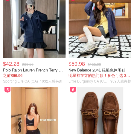
$42.28
$59.98
$89.50
$155.00
Polo Ralph Lauren French Terry 女童连帽卫衣 7-16码
New Balance 204L 绿银色休闲鞋
之前$66.96
明星都在穿的热门款！多色可选 3.8折
Sporting Life CA (CA)
1032人感兴趣
Little Burgundy CA (CA）
989人感兴趣
5
6