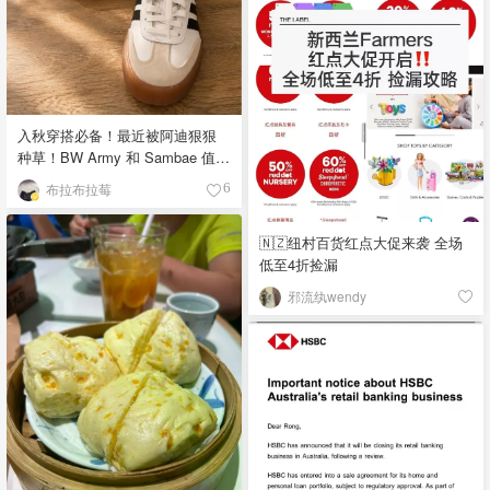
入秋穿搭必备！最近被阿迪狠狠
种草！BW Army 和 Sambae 值得
拥有！
布拉布拉莓
6
🇳🇿纽村百货红点大促来袭 全场
低至4折捡漏
邪流纨wendy