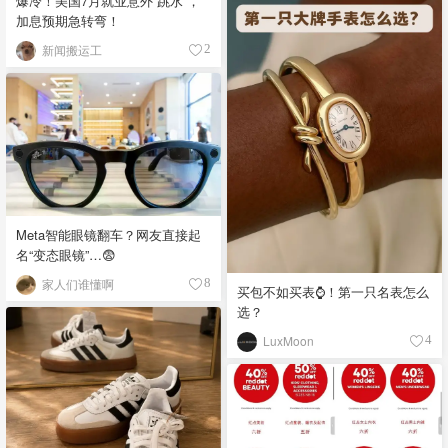
爆冷！美国7月就业意外“跳水”，
加息预期急转弯！
新闻搬运工
2
Meta智能眼镜翻车？网友直接起
名“变态眼镜”…😨
家人们谁懂啊
8
买包不如买表⌚️！第一只名表怎么
选？
LuxMoon
4