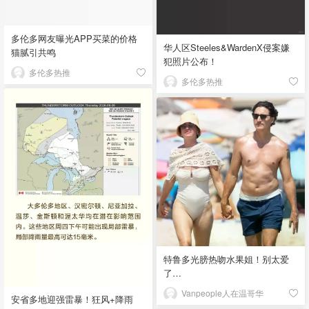
多伦多网友曝光APP买菜的价格
华人区Steeles&WardenX侵案嫌
猫腻引共鸣
犯照片公布！
多伦多热推
多伦多热推
特鲁多光膀热吻水果姐！别太爱
了…
Vanpeople人在温哥华
安省多地迎强雷暴！狂风+降雨