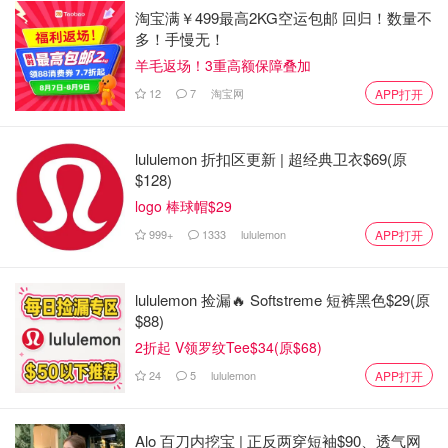
淘宝满￥499最高2KG空运包邮 回归！数量不
多！手慢无！
羊毛返场！3重高额保障叠加
12
7
淘宝网
APP打开
lululemon 折扣区更新 | 超经典卫衣$69(原
$128)
logo 棒球帽$29
999+
1333
lululemon
APP打开
lululemon 捡漏🔥 Softstreme 短裤黑色$29(原
$88)
2折起 V领罗纹Tee$34(原$68)
24
5
lululemon
APP打开
Alo 百刀内挖宝 | 正反两穿短袖$90、透气网