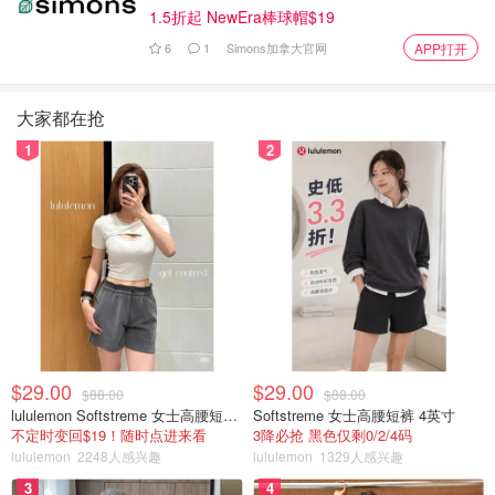
1.5折起 NewEra棒球帽$19
6
1
Simons加拿大官网
APP打开
大家都在抢
1
2
$29.00
$29.00
$88.00
$88.00
lululemon Softstreme 女士高腰短裤 10cm
Softstreme 女士高腰短裤 4英寸
不定时变回$19！随时点进来看
3降必抢 黑色仅剩0/2/4码
lululemon
2248人感兴趣
lululemon
1329人感兴趣
3
4