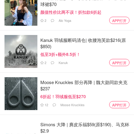
球裙$70
颜值性价比两不误！折扣款6折起
2
Alo Yoga
APP打开
Kanuk 羽绒服断码清仓| 收腰泡芙款$216(原
$850)
低至3折+额外8.5折！
2
Kanuk
APP打开
Moose Knuckles 部分再降 | 魏大勋同款夹克
$237
6折起！羽绒服低至$270
12
Moose Knuckles
APP打开
Simons 大降 | 麂皮乐福$59(原$190)、马克杯
$2.9