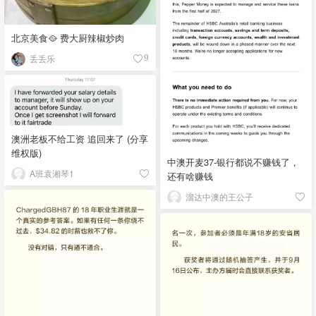
北京美食🥘 费大厨辣椒炒肉
丢丢乐
9
澳洲老板不给工资 追回来了 (分享
维权版)
中澳开麦37-银行都说不赚钱了，
A班袁湘琴1
还有啥赚钱
溜达中澳的王公子