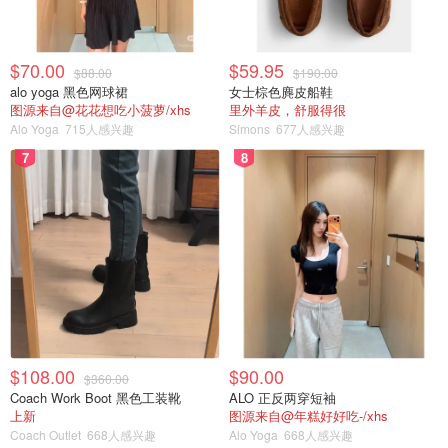
$70.00
$59.95
$88.00
$190.00
alo yoga 黑色网球裙
女士棕色麂皮船鞋
图源来自@花花想吃小菠萝/xhs
里外羊皮，舒服得很
Alo Yoga
715人感兴趣
Simons
677人感兴趣
7
8
$108.00
$90.00
$360.00
Coach Work Boot 黑色工装靴
ALO 正反两穿短袖
上新
图源来自@年糕好好吃-/xhs
Coach Outlet
668人感兴趣
Alo Yoga
668人感兴趣