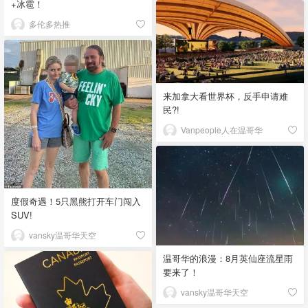
+冰雹！
多伦多热推
来加拿大看世界杯，反手申请难
民?!
Vanpeople人在温哥华
度假奇遇！5只黑熊打开车门闯入
SUV!
vansky温哥华天空
温哥华的浪漫：8月英仙座流星雨
要来了！
vansky温哥华天空