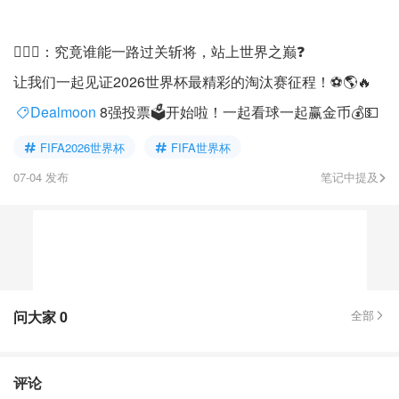
🙋🏻‍♀️：究竟谁能一路过关斩将，站上世界之巅❓
让我们一起见证2026世界杯最精彩的淘汰赛征程！⚽🌎🔥
Dealmoon
8强投票🗳️开始啦！一起看球一起赢金币💰💵
FIFA2026世界杯
FIFA世界杯
07-04 发布
笔记中提及
问大家
0
全部
评论