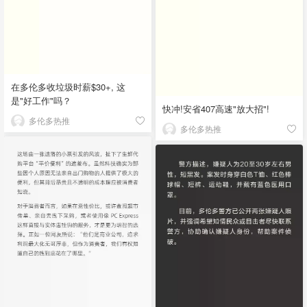
在多伦多收垃圾时薪$30+, 这
是"好工作"吗？
快冲!安省407高速"放大招"!
多伦多热推
多伦多热推