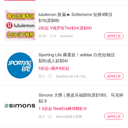
lululemon 捡漏🔥 Softstreme 短裤4降仅
$19(原$88)
2折起 V领罗纹Tee$34(原$68)
24
5
lululemon
APP打开
Sporting Life 薅童款！adidas 白色短袖仅
$26(成人款$34)
5折起+额外8折起
2
Sporting Life CA (CA)
APP打开
Simons 大降 | 麂皮乐福$59(原$190)、马克杯
$2.9
1.5折起 NewEra棒球帽$19
4
Simons加拿大官网
APP打开