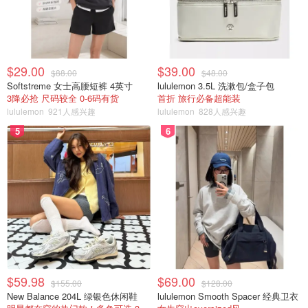
$29.00
$39.00
$88.00
$48.00
Softstreme 女士高腰短裤 4英寸
lululemon 3.5L 洗漱包/盒子包
3降必抢 尺码较全 0-6码有货
首折 旅行必备超能装
lululemon
921人感兴趣
lululemon
828人感兴趣
5
6
$59.98
$69.00
$155.00
$128.00
New Balance 204L 绿银色休闲鞋
lululemon Smooth Spacer 经典卫衣