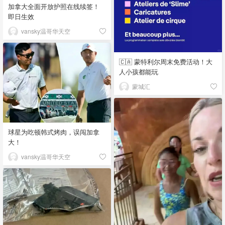
加拿大全面开放护照在线续签！
即日生效
vansky温哥华天空
🇨🇦 蒙特利尔周末免费活动！大
人小孩都能玩
蒙城汇
球星为吃顿韩式烤肉，误闯加拿
大！
vansky温哥华天空