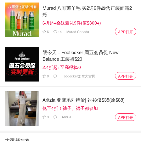
Murad 八哥薅羊毛 买2送9件🎁含正装面霜2
瓶
6折起+叠送豪礼9件(值$300+)
6
14
Murad Canada
APP打开
限今天：Footlocker 周五会员促 New
Balance 工装裤$20
2.4折起+至高得$50
0
Footlocker加拿大官网
APP打开
Aritzia 亚麻系列特价| 衬衫仅$35(原$88)
低至4折！裤子、裙子都参加
3
Aritzia
APP打开
大家都在抢