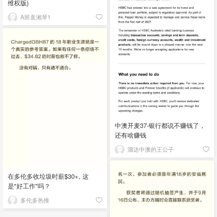
维权版)
A班袁湘琴1
中澳开麦37-银行都说不赚钱了，
还有啥赚钱
溜达中澳的王公子
在多伦多收垃圾时薪$30+, 这
是"好工作"吗？
多伦多热推