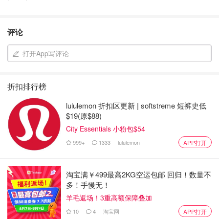
评论
打开App写评论
折扣排行榜
lululemon 折扣区更新 | softstreme 短裤史低
$19(原$88)
City Essentials 小粉包$54
999+
1333
lululemon
APP打开
淘宝满￥499最高2KG空运包邮 回归！数量不
多！手慢无！
羊毛返场！3重高额保障叠加
10
4
淘宝网
APP打开