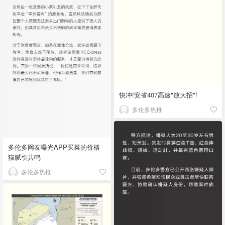
快冲!安省407高速"放大招"!
多伦多热推
多伦多网友曝光APP买菜的价格
猫腻引共鸣
多伦多热推