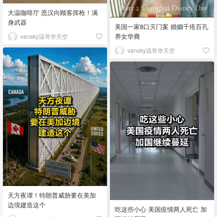
大温咖啡厅 恶汉向顾客挥枪！满
身武器
美国一家8口灭门案 婚姻千疮百孔
养女华裔
vansky温哥华天空
vansky温哥华天空
天方夜谭！特朗普威胁要在美加
边境建造这个
吃这些小心 美国疫情两人死亡 加