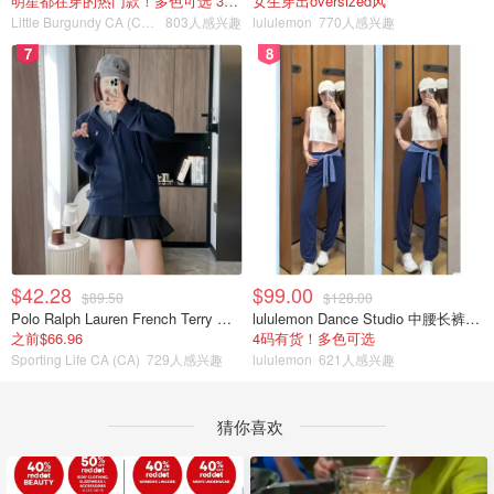
明星都在穿的热门款！多色可选 3.8折
女生穿出oversized风
Little Burgundy CA (CA）
803人感兴趣
lululemon
770人感兴趣
7
8
$42.28
$99.00
$89.50
$128.00
Polo Ralph Lauren French Terry 女童连帽卫衣 7-16码
lululemon Dance Studio 中腰长裤 女装常规款
之前$66.96
4码有货！多色可选
Sporting Life CA (CA)
729人感兴趣
lululemon
621人感兴趣
猜你喜欢