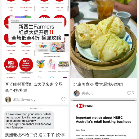
🇳🇿纽村百货红点大促来袭 全场
北京美食🥘 费大厨辣椒炒肉
低至4折捡漏
丢丢乐
3
邪流纨wendy
澳洲老板不给工资 追回来了 (分享