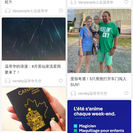
民?!
Vanpeople人在温哥华
Vanpeople人在温哥华
温哥华的浪漫：8月英仙座流星雨
要来了！
度假奇遇！5只黑熊打开车门闯入
vansky温哥华天空
SUV!
vansky温哥华天空