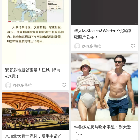
华人区Steeles&WardenX侵案嫌
犯照片公布！
多伦多热推
安省多地迎强雷暴！狂风+降雨
+冰雹！
多伦多热推
特鲁多光膀热吻水果姐！别太爱
了…
来加拿大看世界杯，反手申请难