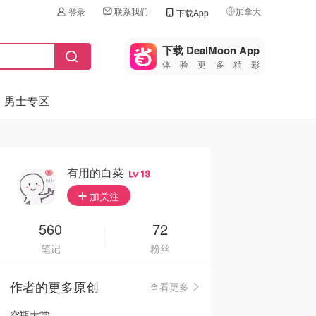
联系我们
加拿大
登录
下载App
🇺🇸
美国
下载 DealMoon App
体验更多精彩
🇨🇳
中国
男士专区
🇨🇦
加拿大
🇬🇧
英国
🇩🇪
德国
有用的白菜
13
🇫🇷
加关注
法国
🇮🇹
560
72
意大利
笔记
粉丝
🇦🇺
澳洲
作者的更多原创
查看更多
🇳🇿
新西兰
空瓶大赏