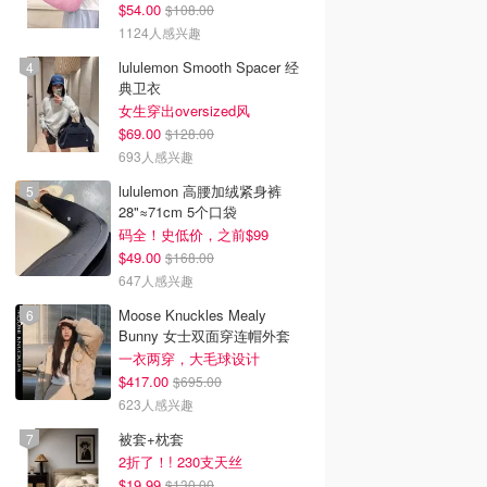
$54.00
$108.00
1124人感兴趣
lululemon Smooth Spacer 经
典卫衣
女生穿出oversized风
$69.00
$128.00
693人感兴趣
lululemon 高腰加绒紧身裤
28"≈71cm 5个口袋
码全！史低价，之前$99
$49.00
$168.00
647人感兴趣
Moose Knuckles Mealy
Bunny 女士双面穿连帽外套
一衣两穿，大毛球设计
$417.00
$695.00
623人感兴趣
被套+枕套
2折了！! 230支天丝
$19.99
$130.00