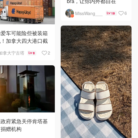
bra，让你内外都自在
6
MissWang___
19
的爱车可能险些被装箱
私！加拿大四大港口截
400辆豪车
2
加拿大宁古塔
6
国政府紧急关停肯塔基
官捐赠机构