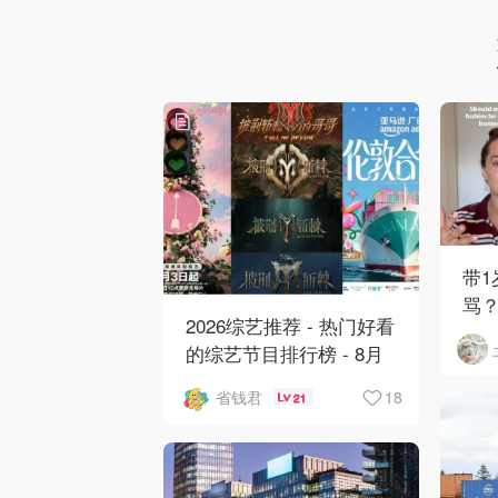
带
骂
2026综艺推荐 - 热门好看
网
的综艺节目排行榜 - 8月
最新:《​​伦敦合伙人》回
18
省钱君
21
归啦