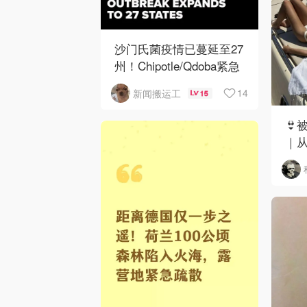
沙门氏菌疫情已蔓延至27
州！Chipotle/Qdoba紧急
下架辣椒
14
新闻搬运工
15
👙
｜