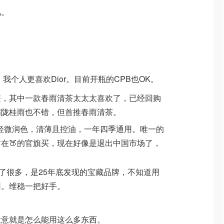
儿。
了，我个人更喜欢Dior。目前开瓶的CPB也OK。
廉，其中一款春雨清茶太太太喜欢了，已经回购
满陇桂雨也不错，但首推春雨清茶。
，带轻微润色，清薄且控油，一年四季通用。唯一的
在🍑的官旗买，现在好像是退出中国市场了，
面霜囤了很多，是25年底发现的宝藏品牌，不知道用
用。维稳一把好手。
大意就是怎么能用这么多东西。