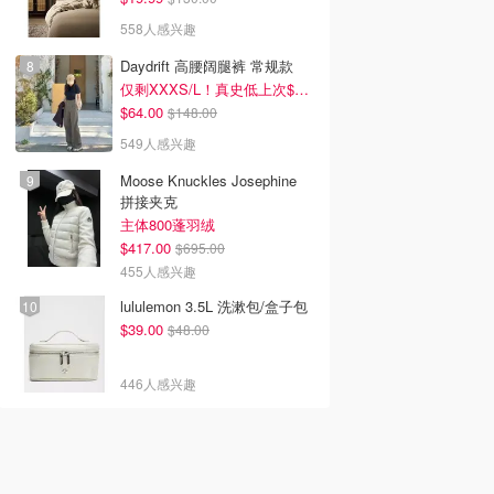
558人感兴趣
Daydrift 高腰阔腿裤 常规款
仅剩XXXS/L！真史低上次$114
$64.00
$148.00
549人感兴趣
Moose Knuckles Josephine
拼接夹克
主体800蓬羽绒
$417.00
$695.00
455人感兴趣
lululemon 3.5L 洗漱包/盒子包
$39.00
$48.00
446人感兴趣