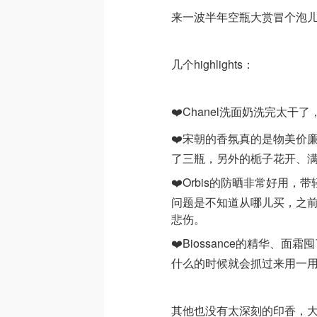
来一波半年空瓶大赏冒个泡
几个highlights：
❤️Chanel洗面奶洗完太干
❤️宋朝的香氛真的是物美价
了三瓶，另外的栀子花开、
❤️Orbis的防晒非常好用
问题是不知道从哪儿买，之前
悲伤。
❤️Biossance的精华、
什么的时候就会抓过来用一
其他也没有太深刻的印香，