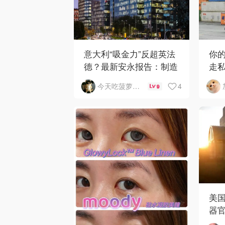
你
意大利“吸金力”反超英法
走
德？最新安永报告：制造
获近
业与AI成投资新宠！
4
今天吃菠萝披萨了吗
9
美
器