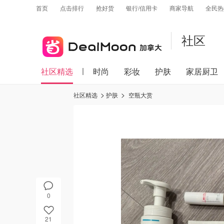
首页
点击排行
抢好货
银行/信用卡
商家导航
全民热
社区
社区精选
时尚
彩妆
护肤
家居厨卫
社区精选
护肤
空瓶大赏
0
21