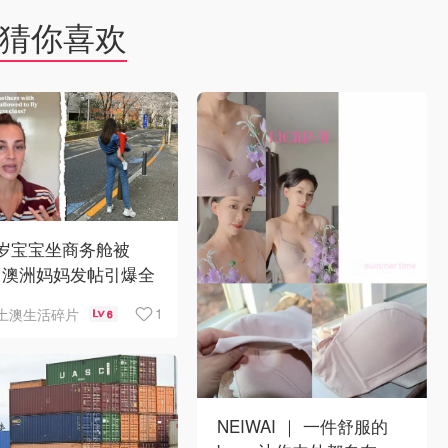
猜你喜欢
1岁宝宝坐商务舱被
？澳洲妈妈发帖引爆全
争议
1
土澳生活碎片
6
NEIWAI ｜ 一件舒服的