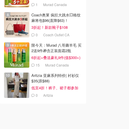
1
Murad Canada
Coach奥莱 疯狂大跳水💥格纹
麻将包$96(直降$63)！
3折起！新款靴子$108
0
Coach Outlet CA
限今天：Murad 八哥薅羊毛 买
2送9件🎁含正装面霜2瓶
6折起+叠送豪礼9件(值$300+)
15
Murad Canada
Aritzia 亚麻系列特价| 衬衫仅
$35(原$88)
7
$21.00
$66.00
低至4折！裤子、裙子都参加
l Beauty Outlet
innisfree Black
智密紧致洗面奶卸妆油
0
Aritzia
部卸妆液
Volcanic PHA 毛孔清洁
200ml
卸妆油 200ml
L'Oreal Beauty Outlet
Amore Mall
Decorte Cosmetics
去购买
去购买
去购买