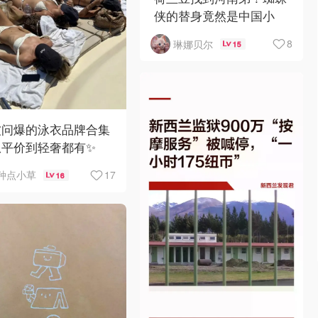
侠的替身竟然是中国小
哥？！
8
琳娜贝尔
15
被问爆的泳衣品牌合集
从平价到轻奢都有✨
17
种点小草
16