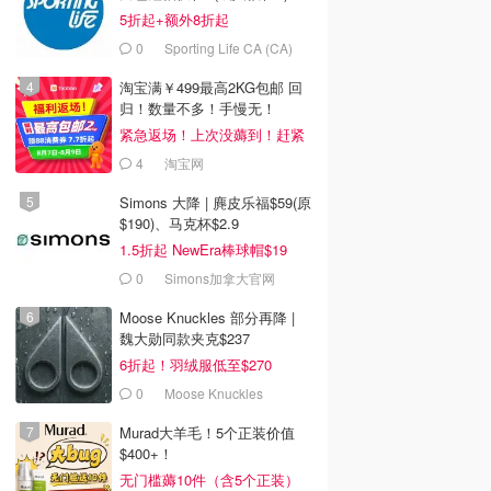
5折起+额外8折起
0
Sporting Life CA (CA)
淘宝满￥499最高2KG包邮 回
归！数量不多！手慢无！
紧急返场！上次没薅到！赶紧
冲
4
淘宝网
Simons 大降 | 麂皮乐福$59(原
$190)、马克杯$2.9
1.5折起 NewEra棒球帽$19
0
Simons加拿大官网
Moose Knuckles 部分再降 |
魏大勋同款夹克$237
6折起！羽绒服低至$270
0
Moose Knuckles
Murad大羊毛！5个正装价值
$400+！
无门槛薅10件（含5个正装）