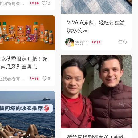
3
美国犄角旮旯新鲜事
14
VIVAIA凉鞋、轻松带娃游
玩水公园
8
雯雯吖
17
巴克秋季限定开抢！超
版南瓜系列全盘点
6
让我看看有啥好吃的
16
荷兰豆找到河南弟！蜘蛛