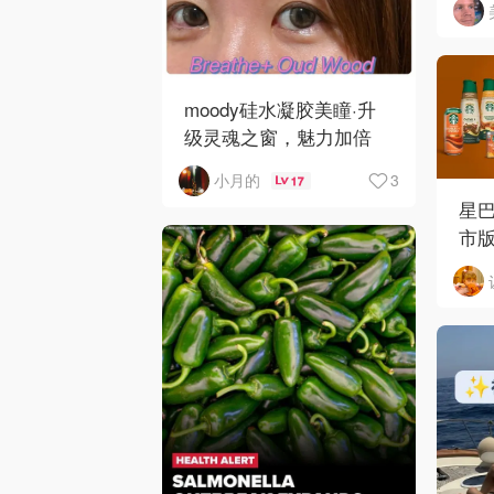
moody硅水凝胶美瞳·升
级灵魂之窗，魅力加倍
3
小月的
17
星
市