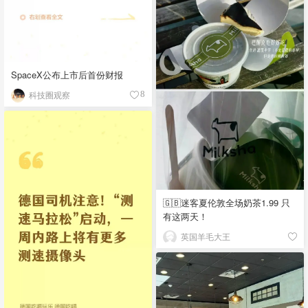
SpaceX公布上市后首份财报
科技圈观察
8
🇬🇧迷客夏伦敦全场奶茶1.99 只
有这两天！
英国羊毛大王