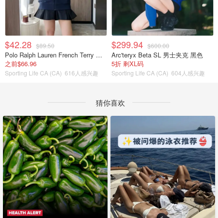
$42.28
$299.94
$89.50
$600.00
Polo Ralph Lauren French Terry 女童连帽卫衣 7-16码
Arc'teryx Beta SL 男士夹克 黑色
之前$66.96
5折 剩XL码
Sporting Life CA (CA)
616人感兴趣
Sporting Life CA (CA)
604人感兴趣
猜你喜欢