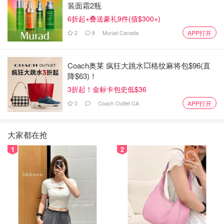
装面霜2瓶
6折起+叠送豪礼9件(值$300+)
2
8
Murad Canada
APP打开
Coach奥莱 疯狂大跳水💥格纹麻将包$96(直
降$63)！
3折起！金标卡包史低$36
0
Coach Outlet CA
APP打开
大家都在抢
1
2