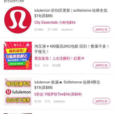
折扣排行榜
lululemon 折扣区更新 | softstreme 短裤史低
$19(原$88)
City Essentials 小粉包$54
999+
1333
lululemon
APP打开
淘宝满￥499最高2KG包邮 回归！数量不多！
手慢无！
紧急返场！上次没薅到！赶紧冲
6
2
淘宝网
APP打开
lululemon 捡漏🔥 Softstreme 短裤4降仅
$19(原$88)
2折起 V领罗纹Tee$34(原$68)
24
5
lululemon
APP打开