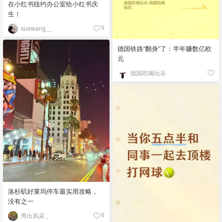
在小红书纽约办公室给小红书庆
生！
suewang__
9
德国铁路“翻身”了：半年赚数亿欧
元
德国吃喝玩乐
洛杉矶好莱坞停车最实用攻略，
没有之一
秀出风采_
8