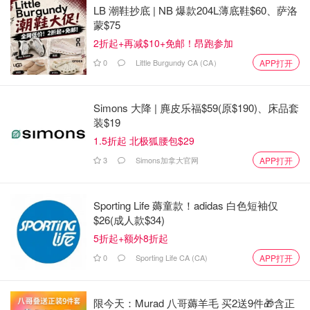
LB 潮鞋抄底 | NB 爆款204L薄底鞋$60、萨洛
蒙$75
2折起+再减$10+免邮！昂跑参加
0
Little Burgundy CA (CA）
APP打开
Simons 大降 | 麂皮乐福$59(原$190)、床品套
装$19
1.5折起 北极狐腰包$29
3
Simons加拿大官网
APP打开
Sporting Life 薅童款！adidas 白色短袖仅
$26(成人款$34)
5折起+额外8折起
0
Sporting Life CA (CA)
APP打开
限今天：Murad 八哥薅羊毛 买2送9件🎁含正