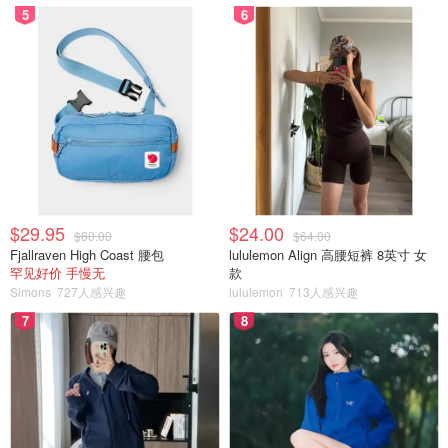
5
6
$29.95
$24.00
$60.00
$64.00
Fjallraven High Coast 腰包
lululemon Align 高腰短裤 8英寸 女
罕见好价 手慢无
款
Simons
727人感兴趣
lululemon
713人感兴趣
7
8