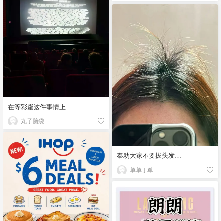
在等彩蛋这件事情上
丸子脑袋
奉劝大家不要拔头发…
单单丁单