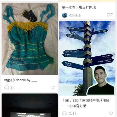
第一次在下班后打网球
毛球茶茶
7
vtg分享*iconic by ___
jin___
🇦🇺🇺🇸🇨🇦回国躺平资格测试
——2026官方版
CJ111