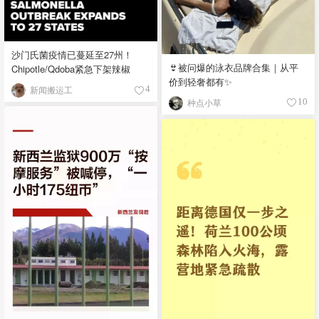
沙门氏菌疫情已蔓延至27州！
👙被问爆的泳衣品牌合集｜从平
Chipotle/Qdoba紧急下架辣椒
价到轻奢都有✨
新闻搬运工
4
种点小草
10