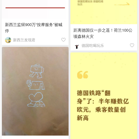
新西兰监狱900万“按摩服务”被喊
距离德国仅一步之遥！荷兰100公
停
顷森林火灾
新西兰发现君
德国吃喝玩乐