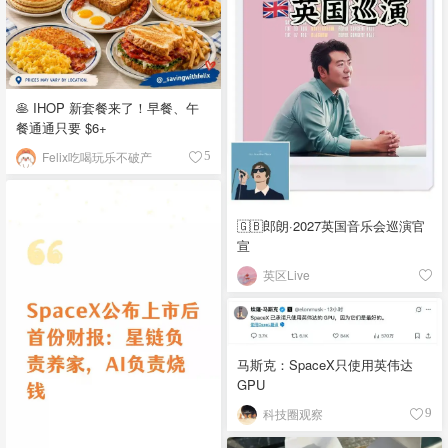
🥞 IHOP 新套餐来了！早餐、午
餐通通只要 $6+
Felix吃喝玩乐不破产
5
🇬🇧郎朗·2027英国音乐会巡演官
宣
英区Live
马斯克：SpaceX只使用英伟达
GPU
科技圈观察
9