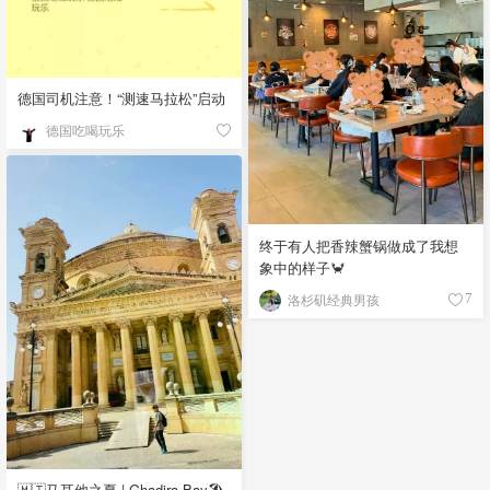
德国司机注意！“测速马拉松”启动
德国吃喝玩乐
终于有人把香辣蟹锅做成了我想
象中的样子🦀
洛杉矶经典男孩
7
🇲🇹马耳他之夏 | Ghadira Bay🏖️