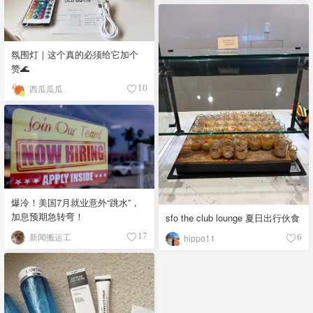
氛围灯｜这个真的必须给它加个
赞🌊
西瓜瓜瓜
10
爆冷！美国7月就业意外“跳水”，
加息预期急转弯！
sfo the club lounge 夏日出行伙食
新闻搬运工
17
hippo11
6