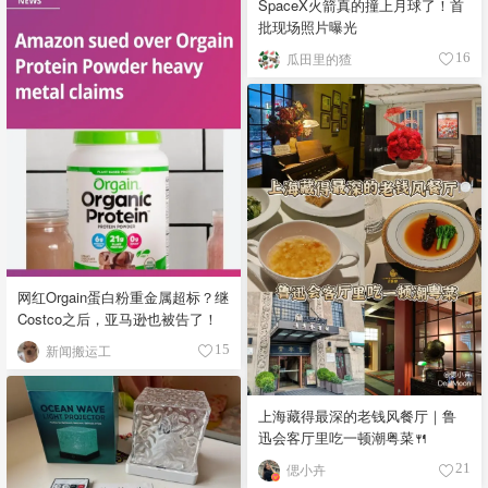
SpaceX火箭真的撞上月球了！首
批现场照片曝光
瓜田里的猹
16
网红Orgain蛋白粉重金属超标？继
Costco之后，亚马逊也被告了！
新闻搬运工
15
上海藏得最深的老钱风餐厅｜鲁
迅会客厅里吃一顿潮粤菜🍴
偲小卉
21