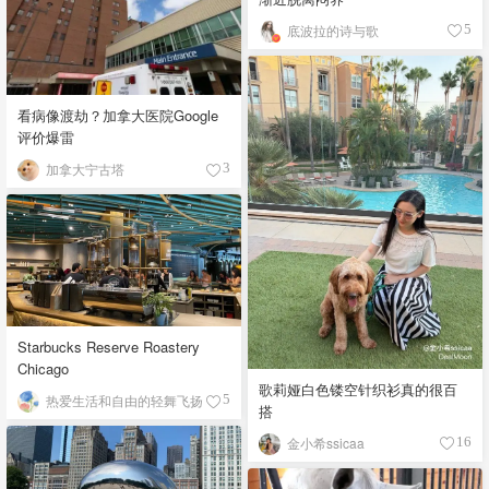
底波拉的诗与歌
5
看病像渡劫？加拿大医院Google
评价爆雷
加拿大宁古塔
3
Starbucks Reserve Roastery
Chicago
歌莉娅白色镂空针织衫真的很百
热爱生活和自由的轻舞飞扬
5
搭
金小希ssicaa
16