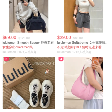
$69.00
$29.00
$128.00
$88.00
lululemon Smooth Spacer 经典卫衣
lululemon Softstreme 女士高腰短裤 10cm
女生穿出oversized风
不定时变回$19！随时点进来看
lululemon
2071人感兴趣
lululemon
1746人感兴趣
3
4