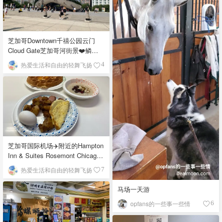
芝加哥Downtown千禧公园云门
Cloud Gate芝加哥河街景❤️鳞次
栉比的高楼
热爱生活和自由的轻舞飞扬
4
芝加哥国际机场✈️附近的Hampton
Inn & Suites Rosemont Chicago
O'Hare自助早餐
热爱生活和自由的轻舞飞扬
7
马场一天游
opfans的一些事一些情
6