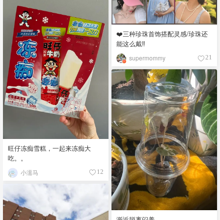
❤️三种珍珠首饰搭配灵感/珍珠还
能这么戴‼️
supermommy
21
旺仔冻痴雪糕，一起来冻痴大
吃。。
小濡马
12
渐近脱离闷养