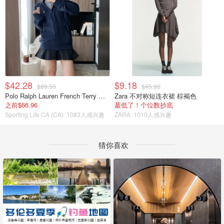
$42.28
$9.18
$89.50
$45.90
Polo Ralph Lauren French Terry 女童连帽卫衣 7-16码
Zara 不对称短连衣裙 棕褐色
之前$66.96
蕞低了！个位数抄底
Sporting Life CA (CA)
1083人感兴趣
ZARA
1010人感兴趣
猜你喜欢