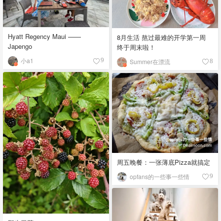
Hyatt Regency Maui ——
8月生活 熬过最难的开学第一周
Japengo
终于周末啦！
小a1
9
Summer在漂流
8
周五晚餐：一张薄底Pizza就搞定
opfans的一些事一些情
9