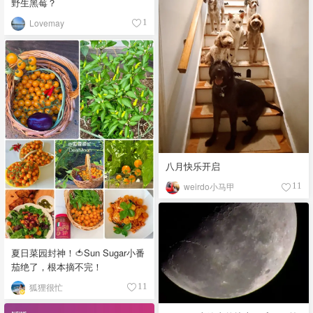
野生黑莓？
Lovemay
1
八月快乐开启
weirdo小马甲
11
夏日菜园封神！🍅Sun Sugar小番
茄绝了，根本摘不完！
狐狸很忙
11