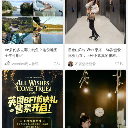
🐟多伦多去哪儿钓鱼？这份地图
旧金山City Walk穿搭｜54岁也爱
全年可用✅
宽松毛衣，上松下紧真的很救比
例
America周末快讯
不要坚持要爱
5
10