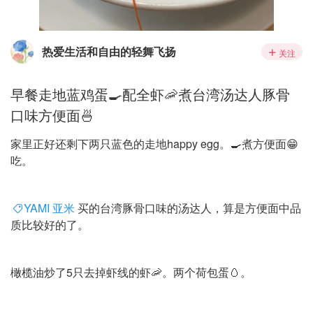
热爱生活和自由的轻舞飞扬
关注
早餐走地蓝鸡蛋🍳配全虾🦐煮台湾汤达人豚骨
口味方便面🍜
家里正好还剩下两只蓝色的走地happy egg。🍳煮方便面😁
吃。
YAMI 亚米
买的台湾豚骨口味的汤达人，算是方便面中品
质比较好的了。
橄榄油炒了5只去掉虾线的虾🦐。两个荷包蛋🥚。