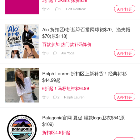
29
2
Holt Renfrew
APP打开
Alo 折扣区6折起💥百搭网球裙$70、渔夫帽
$70(原$118)
百款参加 热门款补码降价
8
Alo Yoga
APP打开
Ralph Lauren 折扣区上新补货！经典衬衫
$44.99起
6折起！马标短袖$26.99
3
2
Ralph Lauren
APP打开
Patagonia官网 夏促 爆款logo卫衣$54(原
$109)
折扣区4.9折起