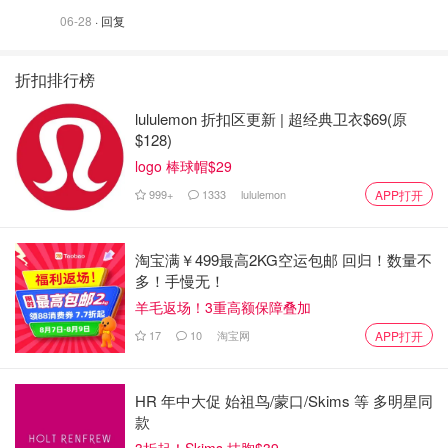
06-28
· 回复
折扣排行榜
lululemon 折扣区更新 | 超经典卫衣$69(原
$128)
logo 棒球帽$29
999+
1333
lululemon
APP打开
淘宝满￥499最高2KG空运包邮 回归！数量不
多！手慢无！
羊毛返场！3重高额保障叠加
17
10
淘宝网
APP打开
HR 年中大促 始祖鸟/蒙口/Skims 等 多明星同
款
3折起！Skims 抹胸$39