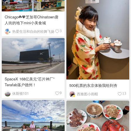
Chicago☘️💖芝加哥Chinatown唐
人街的地下mini小美食城
热爱生活和自由的轻舞飞扬
3
SpaceX 168亿美元“芯片神厂”
Terafab落户德州！
500机票的东京体验我给到夯
休斯顿101
9
西雅图小雨帽
13