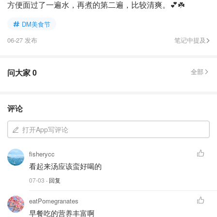
方便面过了一遍水，再煮的第二遍，比较清爽。💕☘️
DM美食节
06-27 发布
笔记中提及
问大家
0
全部
评论
打开App写评论
fisherycc
看起来汤应该蛮好喝的
07-03
· 回复
eatPomegranates
早餐吃的营养丰富啊