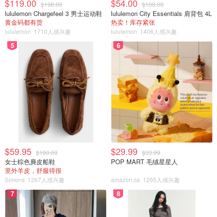
$119.00
$54.00
$198.00
$108.00
lululemon Chargefeel 3 男士运动鞋
lululemon City Essentials 肩背包 4L
黄金码都有货
热卖！库存紧张
lululemon
1710人感兴趣
lululemon
1406人感兴趣
5
6
$59.95
$29.99
$190.00
$33.99
女士棕色麂皮船鞋
POP MART 毛绒星星人
里外羊皮，舒服得很
Simons
1267人感兴趣
amazon.ca
1265人感兴趣
7
8