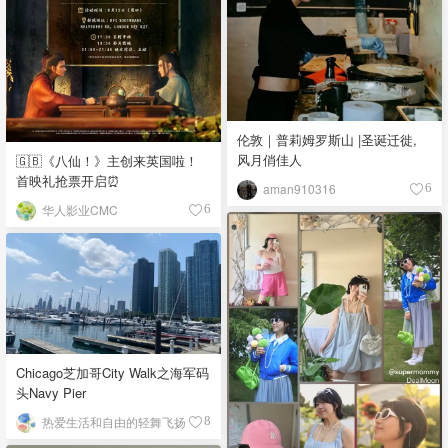
伦敦｜普莉姆罗斯山 |圣诞迁徙,
风月俏佳人
🇬🇧《八仙！》主创来英国啦！
首映礼抢票开启⏰
aman910316
6
华人影业CMC
6
Chicago芝加哥City Walk之海军码
头Navy Pier
热爱生活和自由的轻舞飞扬
8