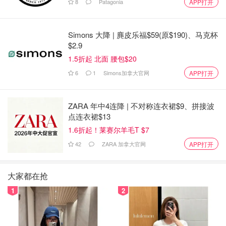
8
Patagonia
APP打开
Simons 大降 | 麂皮乐福$59(原$190)、马克杯
$2.9
1.5折起 北面 腰包$20
6
1
Simons加拿大官网
APP打开
ZARA 年中4连降 | 不对称连衣裙$9、拼接波
点连衣裙$13
1.6折起！莱赛尔羊毛T $7
42
ZARA 加拿大官网
APP打开
大家都在抢
1
2