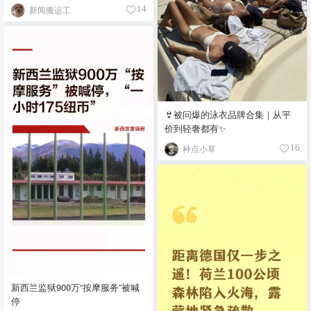
新闻搬运工
14
👙被问爆的泳衣品牌合集｜从平
价到轻奢都有✨
种点小草
16
新西兰监狱900万“按摩服务”被喊
停