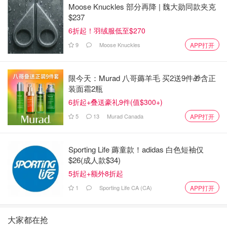
Moose Knuckles 部分再降 | 魏大勋同款夹克
$237
6折起！羽绒服低至$270
9
Moose Knuckles
APP打开
限今天：Murad 八哥薅羊毛 买2送9件🎁含正
装面霜2瓶
6折起+叠送豪礼9件(值$300+)
5
13
Murad Canada
APP打开
Sporting Life 薅童款！adidas 白色短袖仅
$26(成人款$34)
5折起+额外8折起
1
Sporting Life CA (CA)
APP打开
大家都在抢