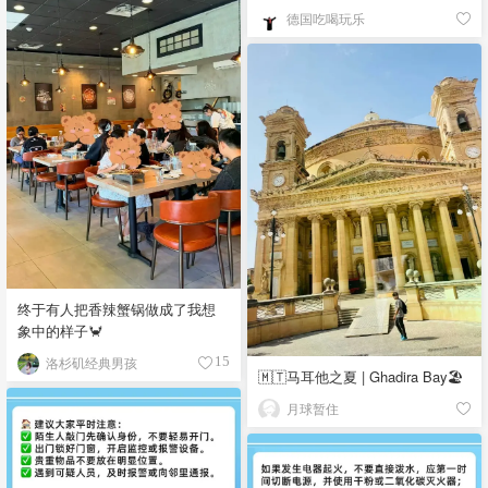
德国吃喝玩乐
终于有人把香辣蟹锅做成了我想
象中的样子🦀
洛杉矶经典男孩
15
🇲🇹马耳他之夏 | Ghadira Bay🏖️
月球暂住