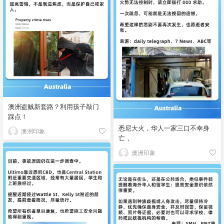
澳洲盗贼新套路？利用孩子敲门
踩点！
悉尼大火，华人一家三口不幸身
澳洲印象
亡，
澳洲印象