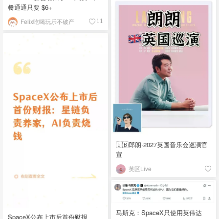
餐通通只要 $6+
Felix吃喝玩乐不破产
11
🇬🇧郎朗·2027英国音乐会巡演官
宣
英区Live
马斯克：SpaceX只使用英伟达
SpaceX公布上市后首份财报