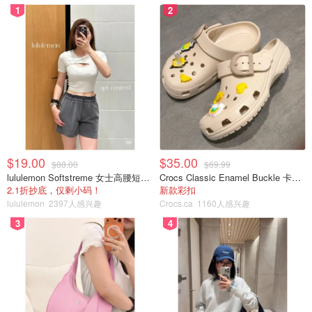
1
2
$19.00
$35.00
$88.00
$69.99
lululemon Softstreme 女士高腰短裤 10cm
Crocs Classic Enamel Buckle 卡骆驰布扣便鞋
2.1折抄底，仅剩小码！
新款彩扣
lululemon
2397人感兴趣
Crocs.ca
1160人感兴趣
3
4