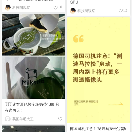
GPU
科技圈观察
10
科技圈观察
12
🇬🇧迷客夏伦敦全场奶茶1.99 只
有这两天！
英国羊毛大王
德国司机注意！“测速马拉松”启动