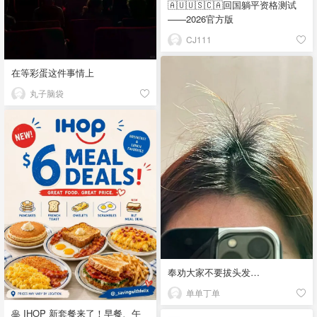
🇦🇺🇺🇸🇨🇦回国躺平资格测试
——2026官方版
CJ111
在等彩蛋这件事情上
丸子脑袋
奉劝大家不要拔头发…
单单丁单
🥞 IHOP 新套餐来了！早餐、午