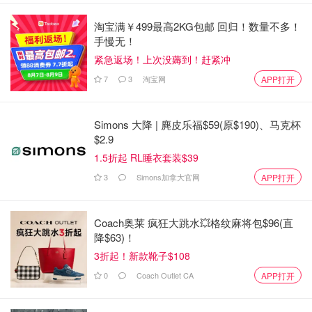
淘宝满￥499最高2KG包邮 回归！数量不多！
手慢无！
紧急返场！上次没薅到！赶紧冲
7
3
淘宝网
APP打开
Simons 大降 | 麂皮乐福$59(原$190)、马克杯
$2.9
1.5折起 RL睡衣套装$39
3
Simons加拿大官网
APP打开
Coach奥莱 疯狂大跳水💥格纹麻将包$96(直
降$63)！
3折起！新款靴子$108
0
Coach Outlet CA
APP打开