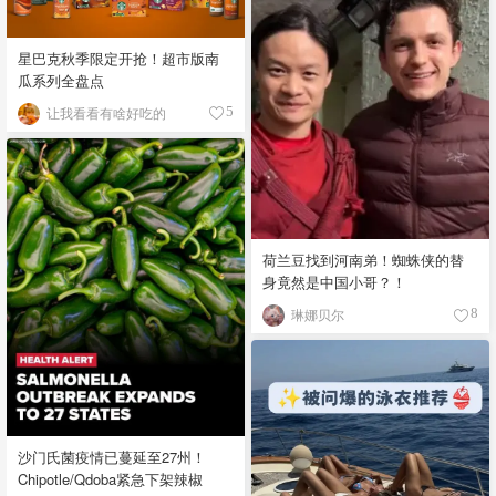
星巴克秋季限定开抢！超市版南
瓜系列全盘点
让我看看有啥好吃的
5
荷兰豆找到河南弟！蜘蛛侠的替
身竟然是中国小哥？！
琳娜贝尔
8
沙门氏菌疫情已蔓延至27州！
Chipotle/Qdoba紧急下架辣椒