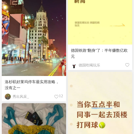
德国铁路“翻身”了：半年赚数亿欧
元
德国吃喝玩乐
洛杉矶好莱坞停车最实用攻略，
没有之一
秀出风采_
12