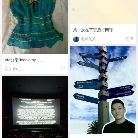
第一次在下班后打网球
毛球茶茶
9
vtg分享*iconic by ___
jin___