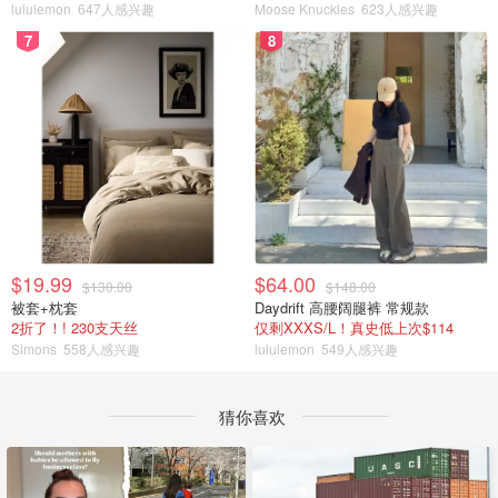
lululemon
647人感兴趣
Moose Knuckles
623人感兴趣
7
8
$19.99
$64.00
$130.00
$148.00
被套+枕套
Daydrift 高腰阔腿裤 常规款
2折了！! 230支天丝
仅剩XXXS/L！真史低上次$114
Simons
558人感兴趣
lululemon
549人感兴趣
猜你喜欢