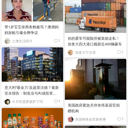
带1岁宝宝坐商务舱被骂？澳洲妈
妈发帖引爆全网争议
你的爱车可能险些被装箱走私！
土澳生活碎片
1
加拿大四大港口截获近400辆豪车
加拿大宁古塔
2
意大利“吸金力”反超英法德？最新
安永报告：制造业与AI成投资新
宠！
今天吃菠萝披萨了吗
4
美国政府紧急关停肯塔基器官捐
赠机构
美国犄角旮旯新鲜事
3