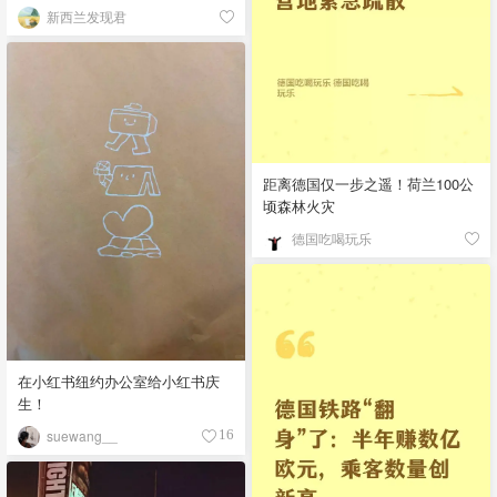
新西兰发现君
距离德国仅一步之遥！荷兰100公
顷森林火灾
德国吃喝玩乐
在小红书纽约办公室给小红书庆
生！
suewang__
16