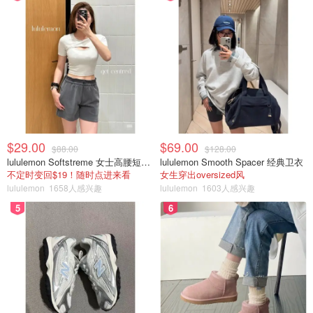
$29.00
$69.00
$88.00
$128.00
lululemon Softstreme 女士高腰短裤 10cm
lululemon Smooth Spacer 经典卫衣
不定时变回$19！随时点进来看
女生穿出oversized风
lululemon
1658人感兴趣
lululemon
1603人感兴趣
5
6