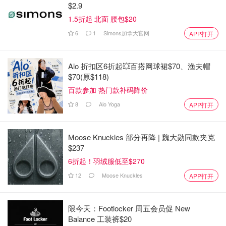
$2.9
1.5折起 北面 腰包$20
6
1
Simons加拿大官网
APP打开
Alo 折扣区6折起💥百搭网球裙$70、渔夫帽
$70(原$118)
百款参加 热门款补码降价
8
Alo Yoga
APP打开
Moose Knuckles 部分再降 | 魏大勋同款夹克
$237
6折起！羽绒服低至$270
12
Moose Knuckles
APP打开
限今天：Footlocker 周五会员促 New
Balance 工装裤$20