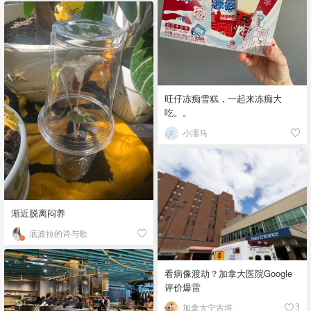
旺仔冻痴雪糕，一起来冻痴大
吃。。
小濡马
渐近脱离闷养
底波拉的诗与歌
看病像渡劫？加拿大医院Google
评价爆雷
加拿大宁古塔
3