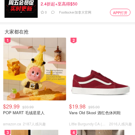
2.4折起+至高得$50
0
Footlocker加拿大官网
APP打开
大家都在抢
1
2
$29.99
$19.98
$33.99
$95.00
POP MART 毛绒星星人
Vans Old Skool 酒红色休闲鞋
amazon.ca
2187人感兴趣
Little Burgundy CA (CA）
2016人感兴趣
3
4