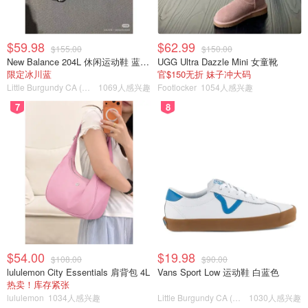
$59.98
$62.99
$155.00
$150.00
New Balance 204L 休闲运动鞋 蓝银色
UGG Ultra Dazzle Mini 女童靴
限定冰川蓝
官$150无折 妹子冲大码
Little Burgundy CA (CA）
1069人感兴趣
Footlocker
1054人感兴趣
7
8
$54.00
$19.98
$108.00
$90.00
lululemon City Essentials 肩背包 4L
Vans Sport Low 运动鞋 白蓝色
热卖！库存紧张
lululemon
1034人感兴趣
Little Burgundy CA (CA）
1030人感兴趣