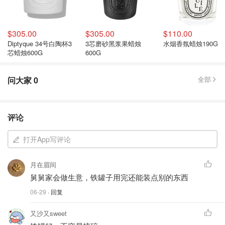
$305.00
$305.00
$110.00
Diptyque 34号白陶杯3
3芯磨砂黑浆果蜡烛
水烟香氛蜡烛190G
芯蜡烛600G
600G
问大家
0
全部
评论
打开App写评论
月在眉间
舅舅家会做生意，铁罐子用完还能装点别的东西
06-29
· 回复
又沙又sweet