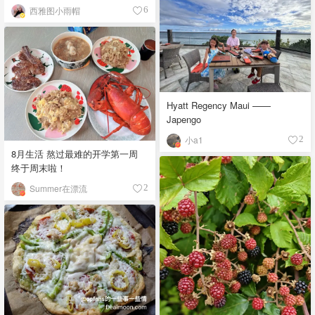
西雅图小雨帽
6
Hyatt Regency Maui ——
Japengo
小a1
2
8月生活 熬过最难的开学第一周
终于周末啦！
Summer在漂流
2