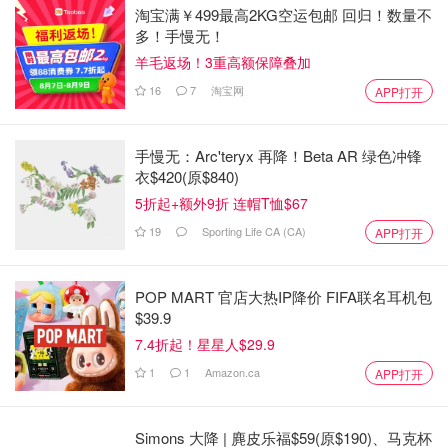
淘宝满￥499最高2KG空运包邮 回归！数量不
多！手慢无！
羊毛返场！3重高额保障叠加
16
7
淘宝网
APP打开
手慢无：Arc'teryx 再降！Beta AR 绿色冲锋
衣$420(原$840)
5折起+额外9折 连帽T恤$67
19
Sporting Life CA (CA)
APP打开
POP MART 官店大热IP降价 FIFA联名耳机包
$39.9
7.4折起！星星人$29.9
1
1
Amazon.ca
APP打开
Simons 大降 | 麂皮乐福$59(原$190)、马克杯