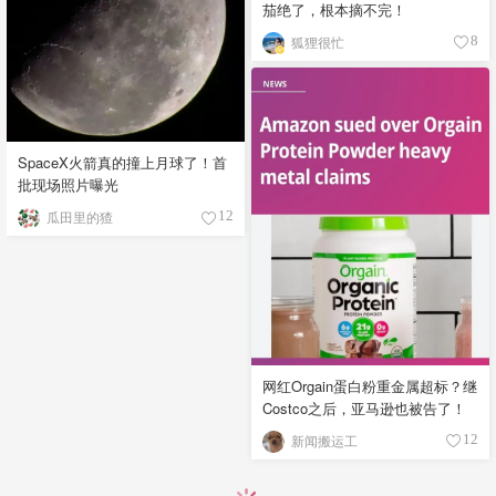
茄绝了，根本摘不完！
狐狸很忙
8
SpaceX火箭真的撞上月球了！首
批现场照片曝光
瓜田里的猹
12
网红Orgain蛋白粉重金属超标？继
Costco之后，亚马逊也被告了！
新闻搬运工
12