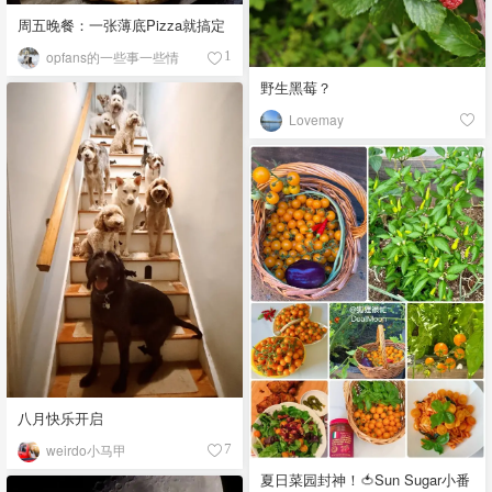
周五晚餐：一张薄底Pizza就搞定
opfans的一些事一些情
1
野生黑莓？
Lovemay
八月快乐开启
weirdo小马甲
7
夏日菜园封神！🍅Sun Sugar小番