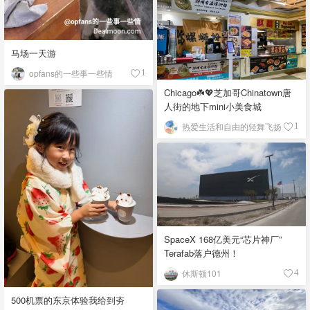
马场一天游
opfans的一些事一些情
1
Chicago☘️💖芝加哥Chinatown唐
人街的地下mini小美食城
热爱生活和自由的轻舞飞扬
1
SpaceX 168亿美元“芯片神厂”
Terafab落户德州！
休斯顿101
4
500机票的东京体验我给到夯