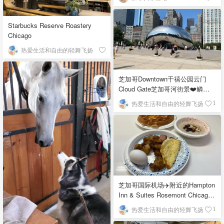
Starbucks Reserve Roastery
Chicago
热爱生活和自由的轻舞飞扬
芝加哥Downtown千禧公园云门
Cloud Gate芝加哥河街景❤️鳞次
栉比的高楼
热爱生活和自由的轻舞飞扬
1
芝加哥国际机场✈️附近的Hampton
Inn & Suites Rosemont Chicago
O'Hare自助早餐
热爱生活和自由的轻舞飞扬
1