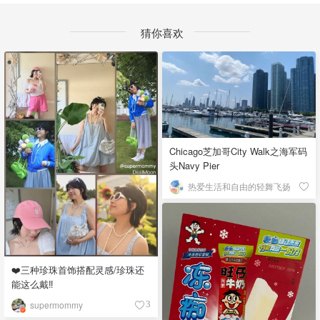
猜你喜欢
Chicago芝加哥City Walk之海军码
头Navy Pier
热爱生活和自由的轻舞飞扬
❤️三种珍珠首饰搭配灵感/珍珠还
能这么戴‼️
supermommy
3