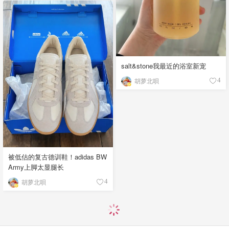
salt&stone我最近的浴室新宠
胡萝北唄
4
被低估的复古德训鞋！adidas BW
Army上脚太显腿长
胡萝北唄
4