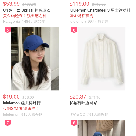
$53.99
$119.00
$109.00
$198.00
Unity Fitz Uprisal 抓绒卫衣
lululemon Chargefeel 3 男士运动鞋
黄金码还在！氛围感之神
黄金码都有货
Patagonia
1486人感兴趣
lululemon
997人感兴趣
5
6
$19.00
$20.37
$38.00
$79.90
lululemon 经典棒球帽
长袖荷叶边衬衫
仅剩S/M 捡漏速冲！
lululemon
818人感兴趣
RW & CO
781人感兴趣
7
8