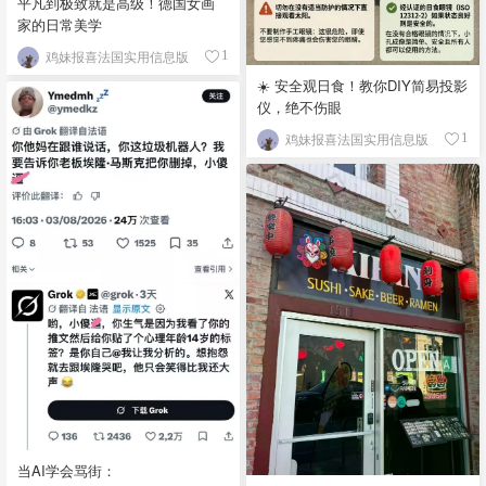
平凡到极致就是高级！德国女画
家的日常美学
鸡妹报喜法国实用信息版
1
☀️ 安全观日食！教你DIY简易投影
仪，绝不伤眼
鸡妹报喜法国实用信息版
1
当AI学会骂街：