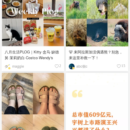
八月生活PLOG｜Kitty·盒马·缺德
🐻 来阿拉斯加没偶遇熊？别急，
舅·茉莉奶白·Costco·Wendy's
来这里补救一下！
maggie
abc個c
2
15