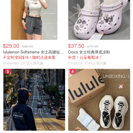
$29.00
$37.50
$88.00
$79.99
lululemon Softstreme 女士高腰短裤 10cm
Crocs 女士经典厚底凉鞋
不定时变回$19！随时点进来看
补货！云朵葡萄冰！
lululemon
2072人感兴趣
Crocs.ca
1749人感兴趣
3
4