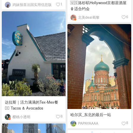
🇺🇸洛杉矶Hollywood京都居酒屋
鸡妹报喜法国实用信息版
1
🏮适合约会
北美deal蜀黎
6
达拉斯｜活力满满的Tex-Mex餐
👉🏼 Tacos & Avocados
哈尔滨_东北的最后一站
樱桃小透明
8
PAPAYAAAA
8