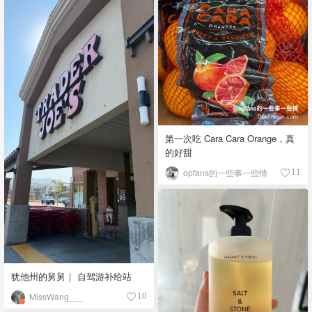
第一次吃 Cara Cara Orange，真
的好甜
opfans的一些事一些情
11
犹他州的舅舅｜ 自驾游补给站
MissWang___
10