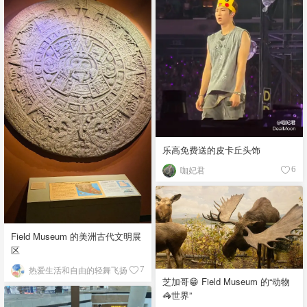
乐高免费送的皮卡丘头饰
咖妃君
6
Field Museum 的美洲古代文明展
区
热爱生活和自由的轻舞飞扬
7
芝加哥😁 Field Museum 的“动物
🦓世界”