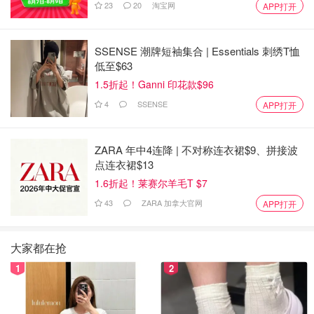
23
20
淘宝网
APP打开
SSENSE 潮牌短袖集合 | Essentials 刺绣T恤
低至$63
1.5折起！Ganni 印花款$96
4
SSENSE
APP打开
ZARA 年中4连降 | 不对称连衣裙$9、拼接波
点连衣裙$13
1.6折起！莱赛尔羊毛T $7
43
ZARA 加拿大官网
APP打开
大家都在抢
1
2