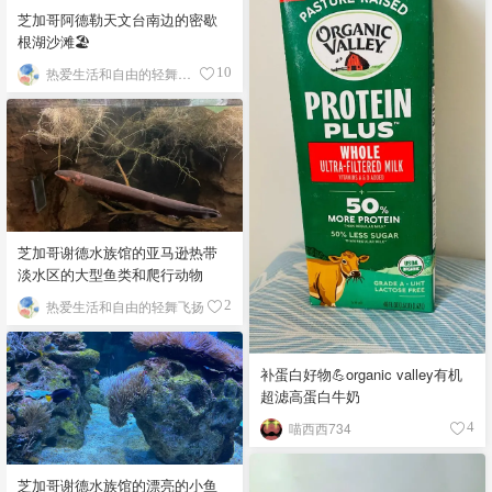
芝加哥阿德勒天文台南边的密歇
根湖沙滩🏖️
热爱生活和自由的轻舞飞扬
10
芝加哥谢德水族馆的亚马逊热带
淡水区的大型鱼类和爬行动物
热爱生活和自由的轻舞飞扬
2
补蛋白好物💪organic valley有机
超滤高蛋白牛奶
喵西西734
4
芝加哥谢德水族馆的漂亮的小鱼