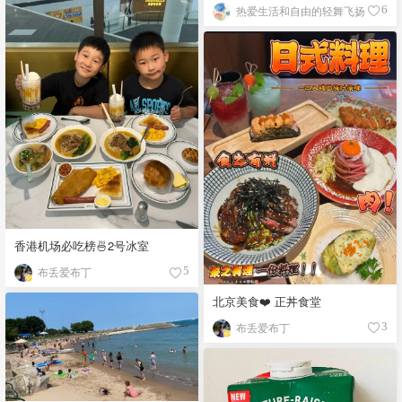
热爱生活和自由的轻舞飞扬
6
香港机场必吃榜🍜2号冰室
布丢爱布丁
5
北京美食❤️ 正丼食堂
布丢爱布丁
3