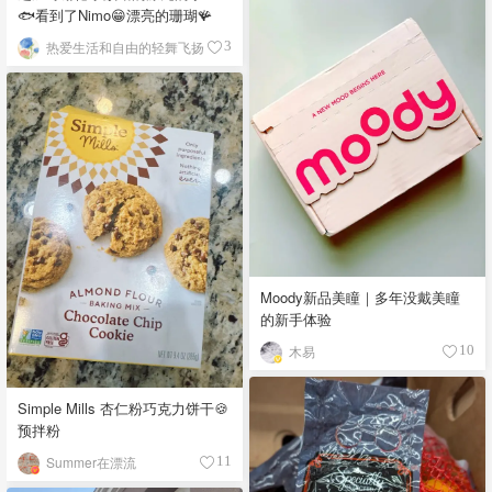
🐟看到了Nimo😁漂亮的珊瑚🪸
热爱生活和自由的轻舞飞扬
3
Moody新品美瞳｜多年没戴美瞳
的新手体验
木易
10
Simple Mills 杏仁粉巧克力饼干🍪
预拌粉
Summer在漂流
11