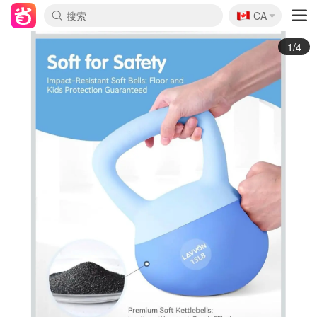
🇨🇦
CA
2/4