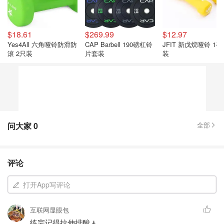
$18.61
$269.99
$12.97
Yes4All 六角哑铃防滑防
CAP Barbell 190磅杠铃
JFIT 新戊烷哑铃 1磅
滚 2只装
片套装
装
问大家
0
全部
评论
打开App写评论
互联网显眼包
练完记得拉伸排酸🧘