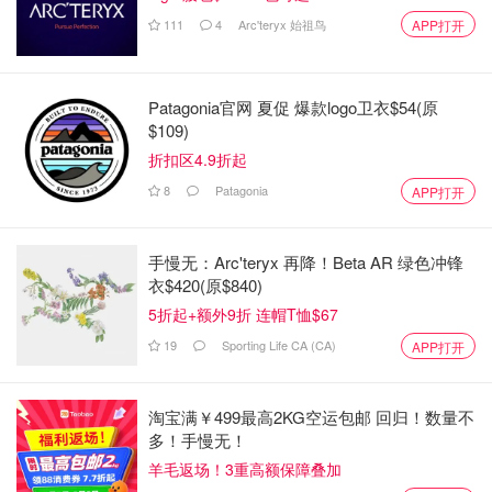
111
4
Arc'teryx 始祖鸟
APP打开
Patagonia官网 夏促 爆款logo卫衣$54(原
$109)
折扣区4.9折起
8
Patagonia
APP打开
手慢无：Arc'teryx 再降！Beta AR 绿色冲锋
衣$420(原$840)
5折起+额外9折 连帽T恤$67
19
Sporting Life CA (CA)
APP打开
淘宝满￥499最高2KG空运包邮 回归！数量不
多！手慢无！
羊毛返场！3重高额保障叠加