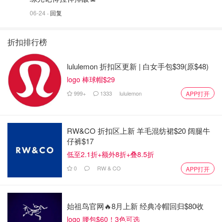
06-24
· 回复
折扣排行榜
lululemon 折扣区更新 | 白女手包$39(原$48)
logo 棒球帽$29
999+
1333
lululemon
APP打开
RW&CO 折扣区上新 羊毛混纺裙$20 阔腿牛
仔裤$17
低至2.1折+额外8折+叠8.5折
0
RW & CO
APP打开
始祖鸟官网🔥8月上新 经典冷帽回归$80收
logo 腰包$60！3色可选