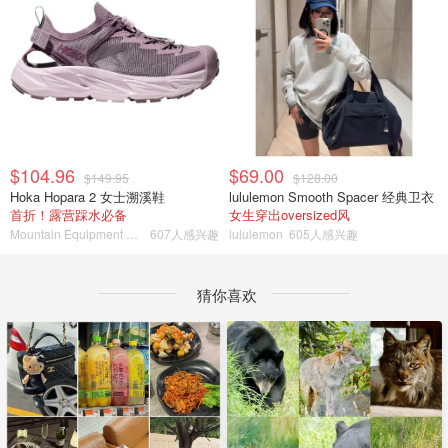
$104.96
$69.00
$149.95
$128.00
Hoka Hopara 2 女士溯溪鞋
lululemon Smooth Spacer 经典卫衣
首折！露营踩水必备
女生穿出oversized风
Mountain Equipment Company
607人感兴趣
lululemon
605人感兴趣
猜你喜欢