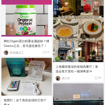
网红Orgain蛋白粉重金属超标？继
Costco之后，亚马逊也被告了！
新闻搬运工
13
上海藏得最深的老钱风餐厅｜鲁
迅会客厅里吃一顿潮粤菜🍴
偲小卉
19
氛围灯｜这个真的必须给它加个
赞🌊