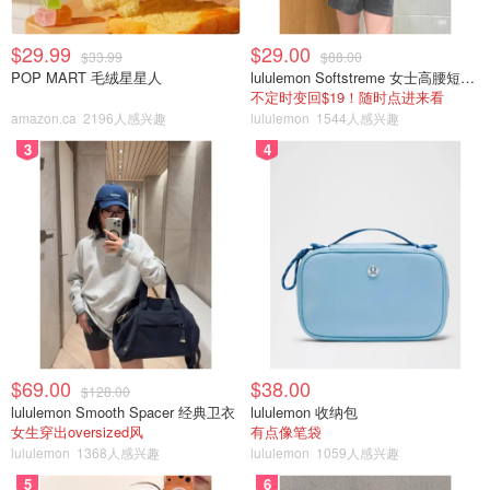
$29.99
$29.00
$33.99
$88.00
POP MART 毛绒星星人
lululemon Softstreme 女士高腰短裤 10cm
不定时变回$19！随时点进来看
amazon.ca
2196人感兴趣
lululemon
1544人感兴趣
3
4
$69.00
$38.00
$128.00
lululemon Smooth Spacer 经典卫衣
lululemon 收纳包
女生穿出oversized风
有点像笔袋
lululemon
1368人感兴趣
lululemon
1059人感兴趣
5
6