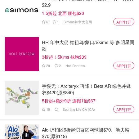
$2.9
1.5折起 北面 腰包$20
6
1
Simons加拿大官网
APP打开
HR 年中大促 始祖鸟/蒙口/Skims 等 多明星同
款
3折起！Skims 抹胸$39
29
2
Holt Renfrew
APP打开
手慢无：Arc'teryx 再降！Beta AR 绿色冲锋
衣$420(原$840)
5折起+额外9折 连帽T恤$67
19
Sporting Life CA (CA)
APP打开
Alo 折扣区6折起💥百搭网球裙$70、渔夫帽
$70(原$118)