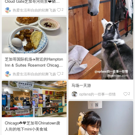
Cloud Gate芝加哥河街景❤️鳞次
栉比的高楼
热爱生活和自由的轻舞飞扬
2
芝加哥国际机场✈️附近的Hampton
Inn & Suites Rosemont Chicago
O'Hare自助早餐
热爱生活和自由的轻舞飞扬
2
马场一天游
opfans的一些事一些情
2
Chicago☘️💖芝加哥Chinatown唐
人街的地下mini小美食城