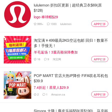
lululemon 折扣区更新 | 超经典卫衣$69(原
$128)
logo 棒球帽$29
999+
1333
lululemon
APP打开
淘宝满￥499最高2KG空运包邮 回归！数量不
多！手慢无！
羊毛返场！3重高额保障叠加
16
9
淘宝网
APP打开
POP MART 官店大热IP降价 FIFA联名耳机包
$39.9
7.4折起！星星人$29.9
2
1
Amazon.ca
APP打开
Simons 大降 | 麂皮乐福$59(原$190)、马克杯