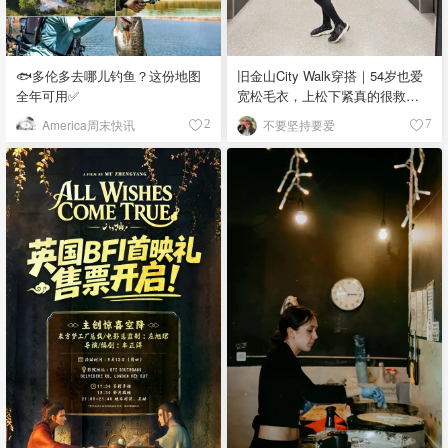
🐟多伦多去哪儿钓鱼？这份地图
旧金山City Walk穿搭｜54岁也爱
全年可用✅
宽松毛衣，上松下紧真的很救比
例
America周末快讯
不要坚持要爱
2
7