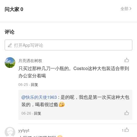
问大家
0
全部
评论
打开App写评论
月亮洒在树杈
只买过那种几刀一小瓶的。Costco这种大包装适合带到
办公室分着喝
06-25
· 回复
:
是的呢，我也是第一次买这种大包
@快乐的天使1963
装的，喝着很过瘾
06-26
· 回复
yytyyt
1