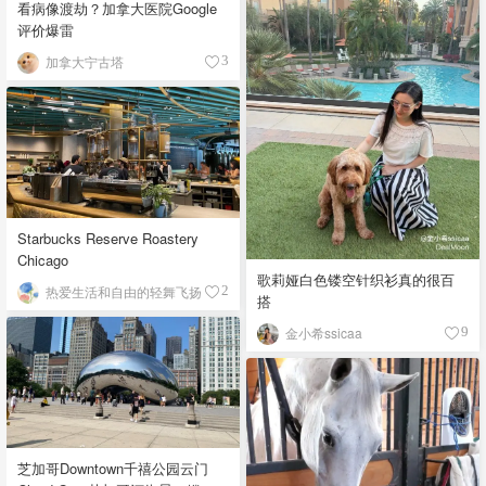
看病像渡劫？加拿大医院Google
评价爆雷
加拿大宁古塔
3
Starbucks Reserve Roastery
Chicago
歌莉娅白色镂空针织衫真的很百
热爱生活和自由的轻舞飞扬
2
搭
金小希ssicaa
9
芝加哥Downtown千禧公园云门