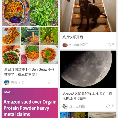
八月快乐开启
weirdo小马甲
9
夏日菜园封神！🍅Sun Sugar小番
茄绝了，根本摘不完！
狐狸很忙
10
SpaceX火箭真的撞上月球了！首
批现场照片曝光
瓜田里的猹
15