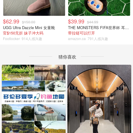
$62.99
$39.99
$150.00
$44.99
UGG Ultra Dazzle Mini 女童靴
THE MONSTERS FIFA世界杯 耳机包
官$150无折 妹子冲大码
带拉链可以打开
Footlocker
914人感兴趣
amazon.ca
791人感兴趣
猜你喜欢