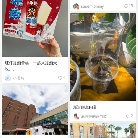
supermommy
15
旺仔冻痴雪糕，一起来冻痴大
吃。。
小濡马
4
渐近脱离闷养
底波拉的诗与歌
2