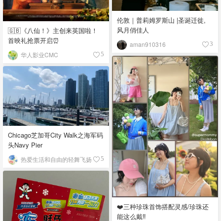
伦敦｜普莉姆罗斯山 |圣诞迁徙,
风月俏佳人
🇬🇧《八仙！》主创来英国啦！
首映礼抢票开启⏰
aman910316
3
华人影业CMC
5
Chicago芝加哥City Walk之海军码
头Navy Pier
热爱生活和自由的轻舞飞扬
5
❤️三种珍珠首饰搭配灵感/珍珠还
能这么戴‼️