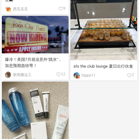
西瓜瓜瓜
9
爆冷！美国7月就业意外“跳水”，
加息预期急转弯！
sfo the club lounge 夏日出行伙食
新闻搬运工
12
hippo11
2