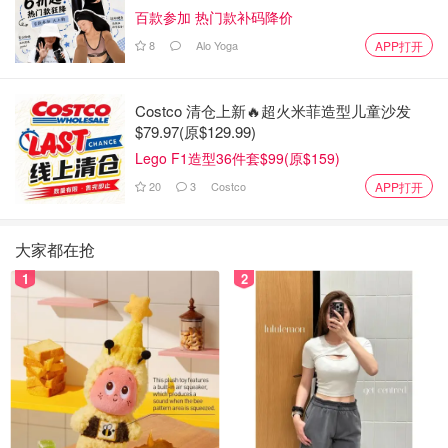
百款参加 热门款补码降价
8
Alo Yoga
APP打开
Costco 清仓上新🔥超火米菲造型儿童沙发
$79.97(原$129.99)
Lego F1造型36件套$99(原$159)
20
3
Costco
APP打开
大家都在抢
1
2