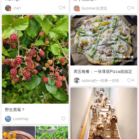
小a1
6
Summer在漂流
4
周五晚餐：一张薄底Pizza就搞定
opfans的一些事一些情
4
野生黑莓？
Lovemay