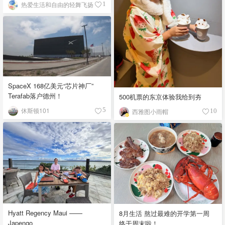
热爱生活和自由的轻舞飞扬
1
SpaceX 168亿美元“芯片神厂”
Terafab落户德州！
500机票的东京体验我给到夯
休斯顿101
5
西雅图小雨帽
10
Hyatt Regency Maui ——
8月生活 熬过最难的开学第一周
Japengo
终于周末啦！