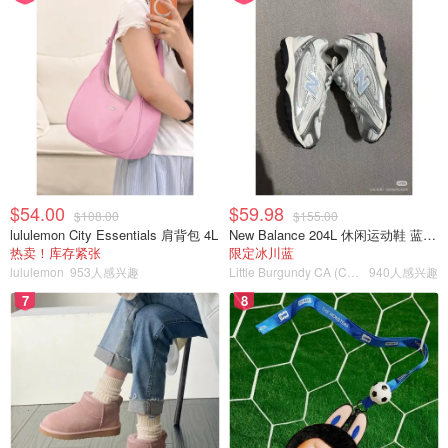
$54.00
$59.98
$108.00
$155.00
lululemon City Essentials 肩背包 4L
New Balance 204L 休闲运动鞋 蓝银色
热卖！库存紧张
限定冰川蓝
lululemon
953人感兴趣
Little Burgundy CA (CA）
940人感兴趣
7
8