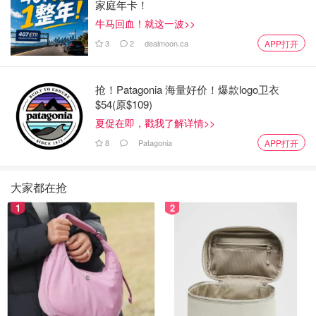
家庭年卡！
牛马回血！就这一波>>
3
2
dealmoon.ca
APP打开
抢！Patagonia 海量好价！爆款logo卫衣
$54(原$109)
夏促在即，戳我了解详情>>
8
Patagonia
APP打开
大家都在抢
1
2