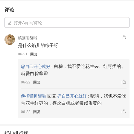
评论
打开App写评论
橘猫睡醒啦
是什么馅儿的粽子呀
06-21
· 回复
:
白粽，我不爱吃花生🥜、红枣类的。
@自己开心就好
就爱白粽😄🤭
06-22
· 回复
回复
:
嗯呐，我也不爱吃
@橘猫睡醒啦
@自己开心就好
带花生红枣的，喜欢白粽或者带咸蛋黄的
06-22
· 回复
折扣排行榜