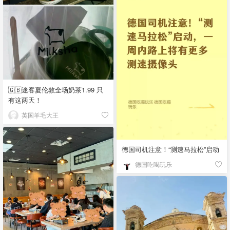
🇬🇧迷客夏伦敦全场奶茶1.99 只
有这两天！
英国羊毛大王
德国司机注意！“测速马拉松”启动
德国吃喝玩乐