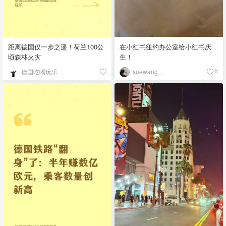
距离德国仅一步之遥！荷兰100公
在小红书纽约办公室给小红书庆
顷森林火灾
生！
德国吃喝玩乐
suewang__
6