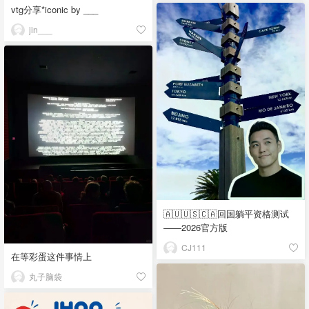
vtg分享*iconic by ___
jin___
🇦🇺🇺🇸🇨🇦回国躺平资格测试
——2026官方版
CJ111
在等彩蛋这件事情上
丸子脑袋