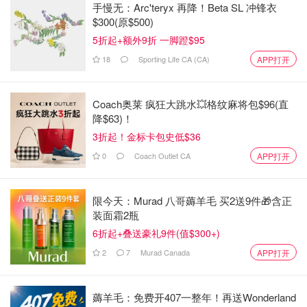
手慢无：Arc'teryx 再降！Beta SL 冲锋衣
$300(原$500)
5折起+额外9折 一脚蹬$95
18
Sporting Life CA (CA)
APP打开
Coach奥莱 疯狂大跳水💥格纹麻将包$96(直
降$63)！
3折起！金标卡包史低$36
0
Coach Outlet CA
APP打开
限今天：Murad 八哥薅羊毛 买2送9件🎁含正
装面霜2瓶
6折起+叠送豪礼9件(值$300+)
2
7
Murad Canada
APP打开
薅羊毛：免费开407一整年！再送Wonderland