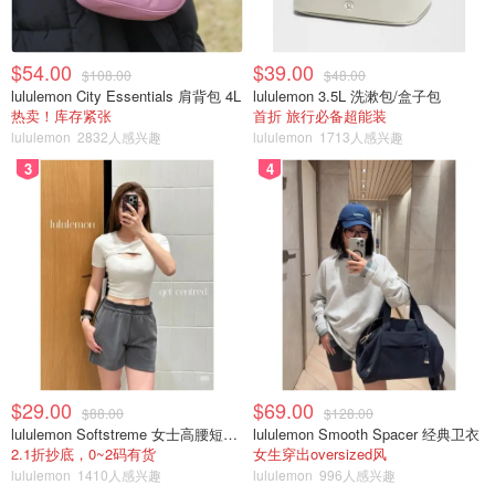
$54.00
$39.00
$108.00
$48.00
lululemon City Essentials 肩背包 4L
lululemon 3.5L 洗漱包/盒子包
热卖！库存紧张
首折 旅行必备超能装
lululemon
2832人感兴趣
lululemon
1713人感兴趣
3
4
$29.00
$69.00
$88.00
$128.00
lululemon Softstreme 女士高腰短裤 10cm
lululemon Smooth Spacer 经典卫衣
2.1折抄底，0~2码有货
女生穿出oversized风
lululemon
1410人感兴趣
lululemon
996人感兴趣