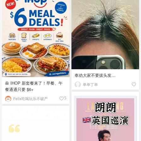
奉劝大家不要拔头发…
🥞 IHOP 新套餐来了！早餐、午
单单丁单
餐通通只要 $6+
Felix吃喝玩乐不破产
5