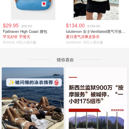
$29.95
$134.00
$60.00
$188.00
Fjallraven High Coast 腰包
lululemon 女士Ventilated透气可收纳跑步夹克
罕见好价 手慢无
夏日透气凉爽皮肤衣
Simons
495人感兴趣
lululemon
422人感兴趣
猜你喜欢