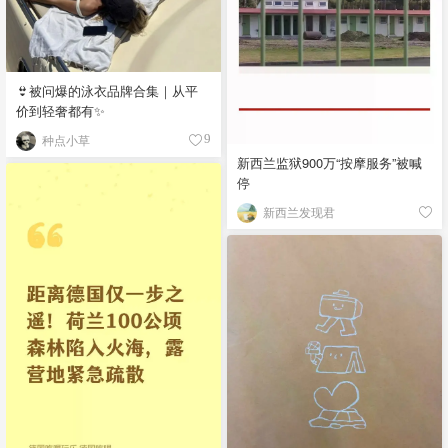
👙被问爆的泳衣品牌合集｜从平
价到轻奢都有✨
种点小草
9
新西兰监狱900万“按摩服务”被喊
停
新西兰发现君