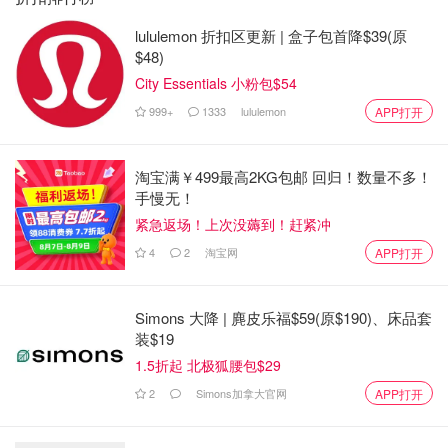
lululemon 折扣区更新 | 盒子包首降$39(原
$48)
City Essentials 小粉包$54
999+
1333
lululemon
APP打开
淘宝满￥499最高2KG包邮 回归！数量不多！
手慢无！
紧急返场！上次没薅到！赶紧冲
4
2
淘宝网
APP打开
Simons 大降 | 麂皮乐福$59(原$190)、床品套
装$19
1.5折起 北极狐腰包$29
2
Simons加拿大官网
APP打开