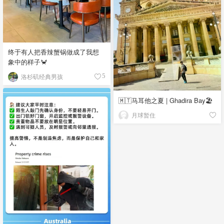
终于有人把香辣蟹锅做成了我想
象中的样子🦀
洛杉矶经典男孩
5
🇲🇹马耳他之夏 | Ghadira Bay🏖️
月球暂住