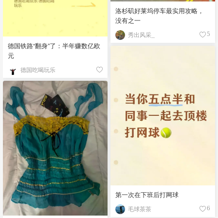
洛杉矶好莱坞停车最实用攻略，
没有之一
秀出风采_
5
德国铁路“翻身”了：半年赚数亿欧
元
德国吃喝玩乐
第一次在下班后打网球
毛球茶茶
6