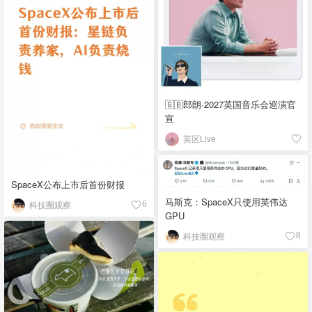
🇬🇧郎朗·2027英国音乐会巡演官
宣
英区Live
SpaceX公布上市后首份财报
马斯克：SpaceX只使用英伟达
科技圈观察
6
GPU
科技圈观察
8