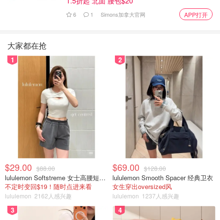
1.5折起 北面 腰包$20
6
1
Simons加拿大官网
APP打开
大家都在抢
1
2
$29.00
$69.00
$88.00
$128.00
lululemon Softstreme 女士高腰短裤 10cm
lululemon Smooth Spacer 经典卫衣
不定时变回$19！随时点进来看
女生穿出oversized风
lululemon
2162人感兴趣
lululemon
1237人感兴趣
3
4