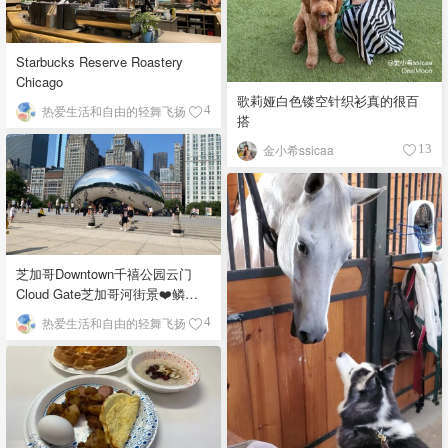
Starbucks Reserve Roastery
Chicago
歌莉娅白色镂空针织衫真的很百
热爱生活和自由的轻舞飞扬
4
搭
金小希ssicaa
13
芝加哥Downtown千禧公园云门
Cloud Gate芝加哥河街景❤️鳞次
栉比的高楼
热爱生活和自由的轻舞飞扬
4