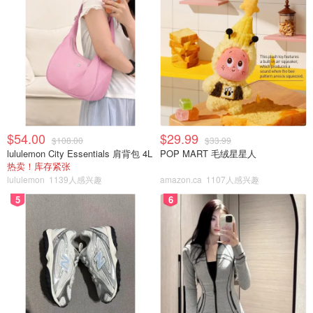
$54.00
$29.99
$108.00
$33.99
lululemon City Essentials 肩背包 4L
POP MART 毛绒星星人
热卖！库存紧张
lululemon
1139人感兴趣
amazon.ca
1107人感兴趣
5
6