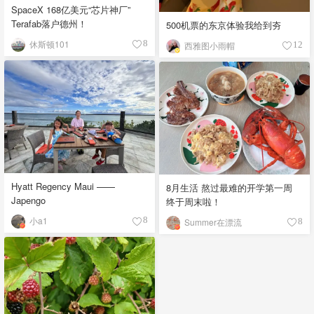
SpaceX 168亿美元“芯片神厂”
Terafab落户德州！
500机票的东京体验我给到夯
休斯顿101
8
西雅图小雨帽
12
Hyatt Regency Maui ——
8月生活 熬过最难的开学第一周
Japengo
终于周末啦！
小a1
8
Summer在漂流
8