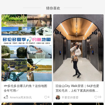
猜你喜欢
🐟多伦多去哪儿钓鱼？这份地图
旧金山City Walk穿搭｜54岁也爱
全年可用✅
宽松毛衣，上松下紧真的很救比
例
America周末快讯
不要坚持要爱
4
10