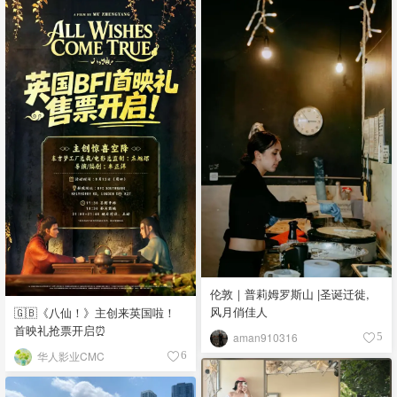
伦敦｜普莉姆罗斯山 |圣诞迁徙,
风月俏佳人
🇬🇧《八仙！》主创来英国啦！
首映礼抢票开启⏰
aman910316
5
华人影业CMC
6