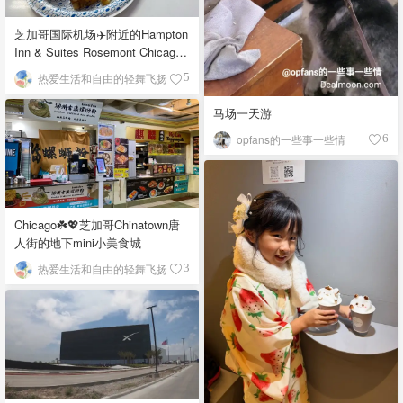
芝加哥国际机场✈️附近的Hampton
Inn & Suites Rosemont Chicago
O'Hare自助早餐
热爱生活和自由的轻舞飞扬
5
马场一天游
opfans的一些事一些情
6
Chicago☘️💖芝加哥Chinatown唐
人街的地下mini小美食城
热爱生活和自由的轻舞飞扬
3