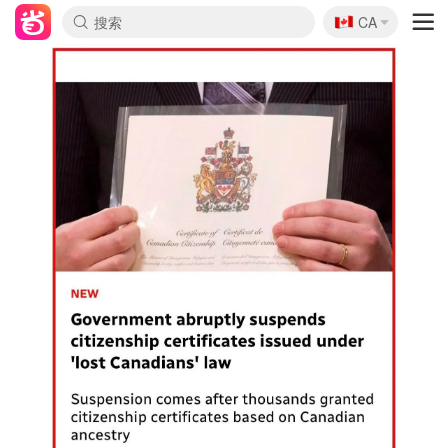
🇨🇦
CA