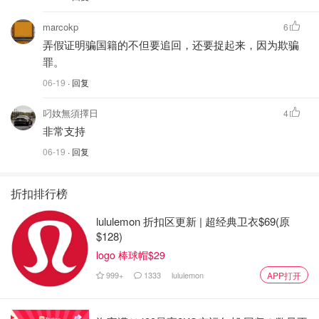
marcokp
6
弄假证明骗国籍的不但要追回，还要捉起来，因为欺骗
罪。
06-19
· 回复
叼奻無須擇日
4
非常支持
06-19
· 回复
折扣排行榜
lululemon 折扣区更新 | 超经典卫衣$69(原
$128)
logo 棒球帽$29
999+
1333
lululemon
APP打开