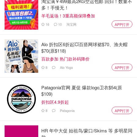
淘宝满￥499最高2KG空运包邮 回归！数量不
多！手慢无！
羊毛返场！3重高额保障叠加
16
10
淘宝网
APP打开
Alo 折扣区6折起💥百搭网球裙$70、渔夫帽
$70(原$118)
百款参加 热门款补码降价
8
Alo Yoga
APP打开
Patagonia官网 夏促 爆款logo卫衣$54(原
$109)
折扣区4.9折起
8
Patagonia
APP打开
HR 年中大促 始祖鸟/蒙口/Skims 等 多明星同
款