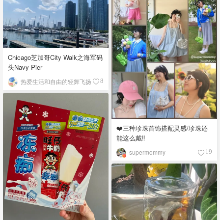
Chicago芝加哥City Walk之海军码
头Navy Pier
热爱生活和自由的轻舞飞扬
8
❤️三种珍珠首饰搭配灵感/珍珠还
能这么戴‼️
supermommy
19