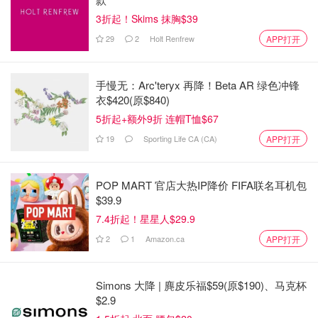
3折起！Skims 抹胸$39
29
2
Holt Renfrew
APP打开
手慢无：Arc'teryx 再降！Beta AR 绿色冲锋
衣$420(原$840)
5折起+额外9折 连帽T恤$67
19
Sporting Life CA (CA)
APP打开
POP MART 官店大热IP降价 FIFA联名耳机包
$39.9
7.4折起！星星人$29.9
2
1
Amazon.ca
APP打开
Simons 大降 | 麂皮乐福$59(原$190)、马克杯
$2.9