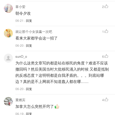
葦小荌
2
朝令夕改
06-21
· 回复
就让那个小女孩赢一次吧
1
看来大家都学会这一招了
06-20
· 回复
sunO_o
6
为什么这类文章写的都是站在移民的角度？难道不应该
撤回吗？然后美国当时大批移民涌入的时候 又都是抵制
的反感态度？这明明都是自我矛盾的。。。到底站哪
边？真的是不上网就不知道蠢人都在哪……
06-20
· 回复
重燃宾
4
加拿大怎么突然开窍了
06-19
· 回复