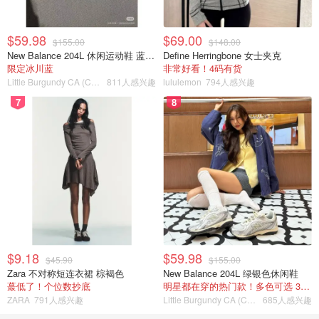
$59.98
$69.00
$155.00
$148.00
New Balance 204L 休闲运动鞋 蓝银色
Define Herringbone 女士夹克
限定冰川蓝
非常好看！4码有货
Little Burgundy CA (CA）
811人感兴趣
lululemon
794人感兴趣
7
8
$9.18
$59.98
$45.90
$155.00
Zara 不对称短连衣裙 棕褐色
New Balance 204L 绿银色休闲鞋
蕞低了！个位数抄底
明星都在穿的热门款！多色可选 3.8折
ZARA
791人感兴趣
Little Burgundy CA (CA）
685人感兴趣