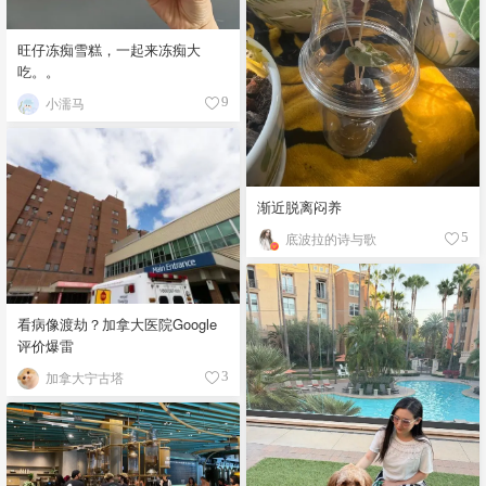
旺仔冻痴雪糕，一起来冻痴大
吃。。
小濡马
9
渐近脱离闷养
底波拉的诗与歌
5
看病像渡劫？加拿大医院Google
评价爆雷
加拿大宁古塔
3