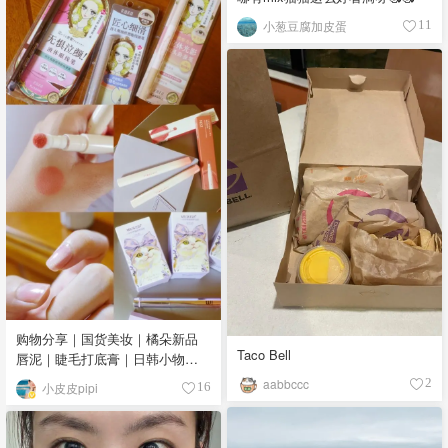
小葱豆腐加皮蛋
11
购物分享｜国货美妆｜橘朵新品
Taco Bell
唇泥｜睫毛打底膏｜日韩小物｜
眼线笔｜美甲DIY💅
aabbccc
2
小皮皮pipi
16