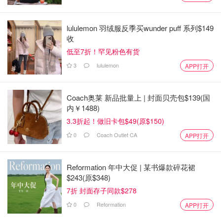
lululemon 羽绒服反季买wunder puff 系列$149
收
低至7折！罕见粉色有货
3
lululemon
APP打开
Coach奥莱 新品批量上 | 封面贝壳包$139(国
内￥1488)
3.3折起！做旧卡包$49(原$150)
0
Coach Outlet CA
APP打开
Reformation 年中大促 | 某书爆款碎花裙
$243(原$348)
7折 封面存子同款$278
0
Reformation
APP打开