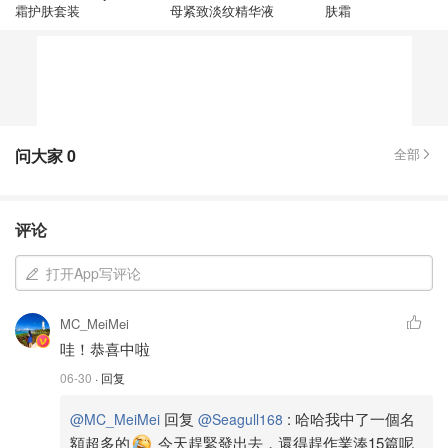
霜护肤套装
母紧致淡纹精华液
肤霜
问大家
0
全部
评论
打开App写评论
MC_MeiMei
哇！恭喜中啦
06-30
· 回复
回复
:
哈哈我中了一個名
@MC_MeiMei
@Seagull168
額超多的
今天趕緊發出去，還得趕作業湊15篇呢