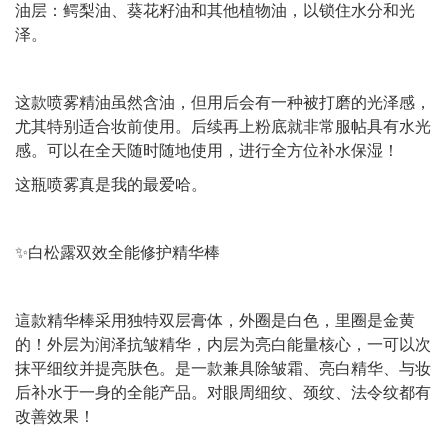
油层：鳄梨油、葵花籽油和其他植物油，以锁住水分和光
泽。
这款喷雾精油虽然含油，但用后会有一种被打磨的光泽感，
尤其特别适合妆前使用。后续再上粉底就非常服帖具有水光
感。可以在全天随时随地使用，进行全方位补水保湿！
这瓶喷雾真是我的最爱哈。
✨白松露双效全能修护精华棒
這款精华棒采用独特双层膏体，外圈是白色，里圈是金黄
的！外层为润泽抗皱精华，内层为亮白能量核心，一可以次
抹平细纹并提亮肤色。是一款兼具除皱霜、亮白精华、与妆
后补水于一身的全能产品。对眼周细纹、颈纹、法令纹都有
改善效果！