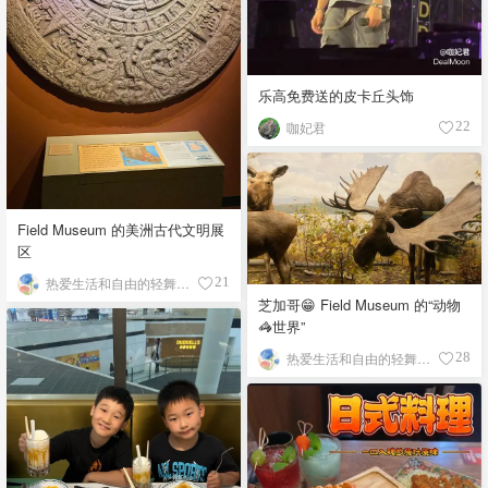
乐高免费送的皮卡丘头饰
咖妃君
22
Field Museum 的美洲古代文明展
区
热爱生活和自由的轻舞飞扬
21
芝加哥😁 Field Museum 的“动物
🦓世界”
热爱生活和自由的轻舞飞扬
28