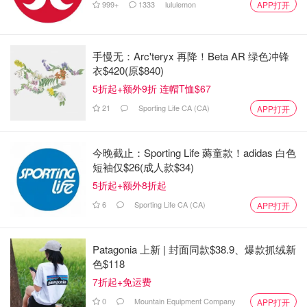
999+
1333
lululemon
APP打开
手慢无：Arc'teryx 再降！Beta AR 绿色冲锋
衣$420(原$840)
5折起+额外9折 连帽T恤$67
21
Sporting Life CA (CA)
APP打开
今晚截止：Sporting Life 薅童款！adidas 白色
短袖仅$26(成人款$34)
5折起+额外8折起
6
Sporting Life CA (CA)
APP打开
Patagonia 上新 | 封面同款$38.9、爆款抓绒新
色$118
7折起+免运费
0
Mountain Equipment Company
APP打开