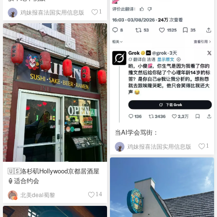
鸡妹报喜法国实用信息版
1
当AI学会骂街：
鸡妹报喜法国实用信息版
1
🇺🇸洛杉矶Hollywood京都居酒屋
🏮适合约会
北美deal蜀黎
14