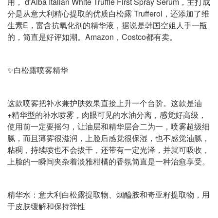
用， d'Alba Italian White Truffle First Spray Serum，主打成
分是从意大利精心提取的优质白松露 Trufferol，还添加了维
生素E，富含抗氧化剂的精华液，据说是韩国空姐人手一瓶
的，简直是好评如潮。Amazon，Costco都有卖。
✨白松露喷雾精华
这款喷雾把补水兼护肤效果直接上升一个台阶。这款是油
+精华型的补水喷雾，肉眼可见的水油分离，感觉好高级，
使用前一定要摇匀，让油层和精华层合二为一，喷雾超级细
腻，而且薄雾很滋润，上脸后感觉很保湿，也不感觉油腻，
粘稠，持续喷也不会拔干，还带有一定光泽，并就可吸收，
上脸的一瞬间夹杂着淡雅柑橘的香氛简直是一种治愈享受。
精华水：意大利白松露提取物、烟醯胺和奇亚籽提取物，用
于皮肤缓解和保持弹性