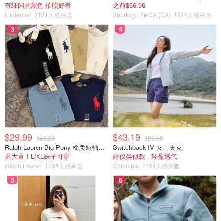
有细闪的黑色 拍照好看
之前$66.96
lululemon
2181人感兴趣
Sporting Life CA (CA)
1917人感兴趣
3
4
$29.99
$43.19
$49.50
$89.99
Ralph Lauren Big Pony 棉质短袖T恤
Switchback IV 女士夹克
男大童！L/XL妹子可穿
婧仪类似款，轻盈透气
Ralph Lauren
1784人感兴趣
Columbia
1754人感兴趣
5
6