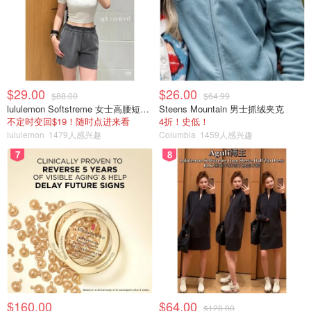
$29.00
$26.00
$88.00
$64.99
lululemon Softstreme 女士高腰短裤 10cm
Steens Mountain 男士抓绒夹克
不定时变回$19！随时点进来看
4折！史低！
lululemon
1479人感兴趣
Columbia
1459人感兴趣
7
8
$160.00
$64.00
$128.00