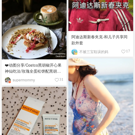
阿迪达斯新春夹克-和儿子共享同
款外套
不被三宝耽误的妈
17
❤️动图分享/Costco黑胡椒开心果
神仙吃法/玫瑰全蛋松饼配黑胡椒
开心果碎太惊艳😍
supermommy
31