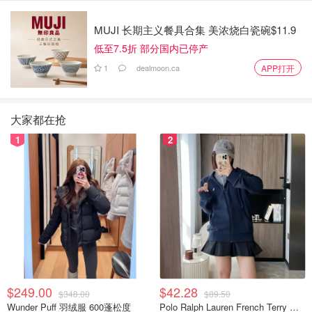
MUJI 长期主义餐具合集 美浓烧白瓷碗$11.9
低至7.5折 部分国内已停产
1
dealmoon.ca
APP打开
大家都在抢
1
2
$249.00
$42.28
$348.00
$89.50
Wunder Puff 羽绒服 600蓬松度
Polo Ralph Lauren French Terry 女童连帽卫衣 7-16码