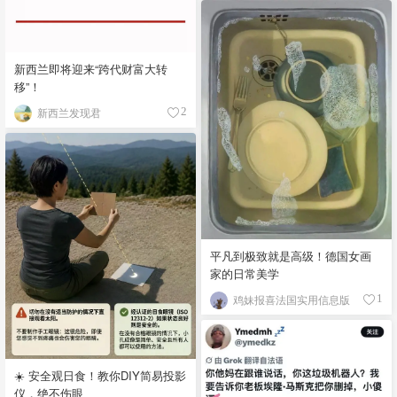
新西兰即将迎来“跨代财富大转
移”！
新西兰发现君
2
平凡到极致就是高级！德国女画
家的日常美学
鸡妹报喜法国实用信息版
1
☀️ 安全观日食！教你DIY简易投影
仪，绝不伤眼