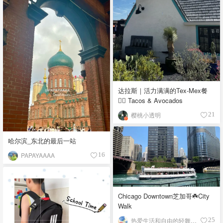
达拉斯｜活力满满的Tex-Mex餐
👉🏼 Tacos & Avocados
樱桃小透明
21
哈尔滨_东北的最后一站
PAPAYAAAA
16
Chicago Downtown芝加哥☘️City
Walk
热爱生活和自由的轻舞飞扬
25