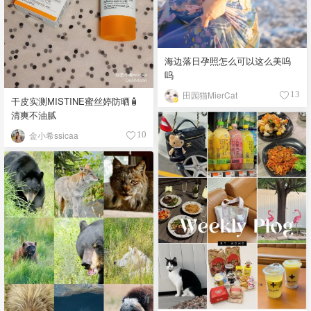
海边落日孕照怎么可以这么美呜
呜
田园猫MierCat
13
干皮实测MISTINE蜜丝婷防晒🧴
清爽不油腻
金小希ssicaa
10