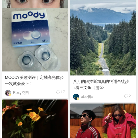
MOODY美瞳测评｜定轴高光体验
八月的阿拉斯加真的很适合徒步
一次就会爱上！
+看三文鱼回游😬
Roxy克西
17
abc個c
21