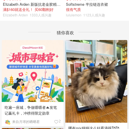
Elizabeth Arden 新版抗老金胶精华60颗
Softstreme 半拉链连衣裙
满$160就送全礼！ 买60颗刚好
很有气质
Elizabeth Arden
1333人感兴趣
lululemon
1123人感兴趣
猜你喜欢
吃遍一座城，争做嚼嚼者🔥发笔
记赢礼卡，冲榜得限定勋章
来自月球的晒晒君
2
哪有mix猫猫这么好看滴呀🥰🥰