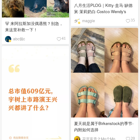
八月生活PLOG｜Kitty·盒马·缺德
舅·茉莉奶白·Costco·Wendy's
maggie
35
🐻 来阿拉斯加没偶遇熊？别急，
来这里补救一下！
abc個c
41
夏天就是属于Birkenstock的季节-
内附如何选择
花开富贵之Mo个Mo
20