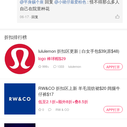
回复
:
怪不得那么多人
@平身赐个座
@小猪仔最爱粉色
自己在院里种花
06-17
· 回复
折扣排行榜
lululemon 折扣区更新 | 白女手包$39(原$48)
logo 棒球帽$29
999+
1333
lululemon
APP打开
RW&CO 折扣区上新 羊毛混纺裙$20 阔腿牛
仔裤$17
低至2.1折+额外8折+叠8.5折
0
RW & CO
APP打开