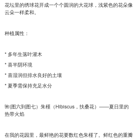
花坛里的绣球花开成一个个圆润的大花球，浅紫色的花朵像
云朵一样柔和。
种植属性：
* 多年生落叶灌木
* 喜半阴环境
* 喜湿润但排水良好的土壤
* 夏季需保持充足水分
🌺(图六到图七）朱槿（Hibiscus，扶桑花）——夏日里的
热带火焰
在我的花园里，最鲜艳的花要数红色朱槿了。鲜红色的重瓣