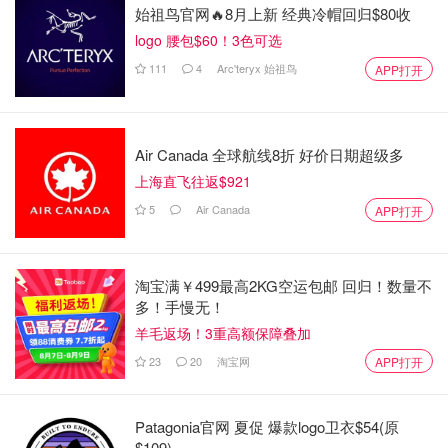
始祖鸟官网🔥8月上新 经典冷帽回归$80收
logo 腰包$60！3色可选
111
4
Arc'teryx 始祖鸟
APP打开
Air Canada 全球航线8折 好价日期超级多
上海直飞往返$921
5
Air Canada
APP打开
淘宝满￥499最高2KG空运包邮 回归！数量不
多！手慢无！
羊毛返场！3重高额保障叠加
23
20
淘宝网
APP打开
Patagonia官网 夏促 爆款logo卫衣$54(原
$109)