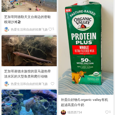
芝加哥阿德勒天文台南边的密歇
根湖沙滩🏖️
热爱生活和自由的轻舞飞扬
5
芝加哥谢德水族馆的亚马逊热带
淡水区的大型鱼类和爬行动物
热爱生活和自由的轻舞飞扬
补蛋白好物💪organic valley有机
超滤高蛋白牛奶
喵西西734
1