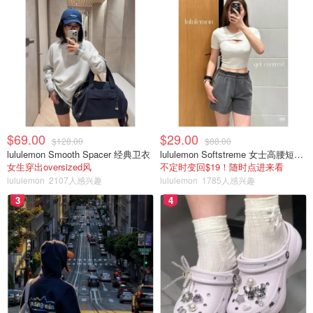
$69.00
$29.00
$128.00
$88.00
lululemon Smooth Spacer 经典卫衣
lululemon Softstreme 女士高腰短裤 10cm
女生穿出oversized风
不定时变回$19！随时点进来看
lululemon
2107人感兴趣
lululemon
1785人感兴趣
3
4