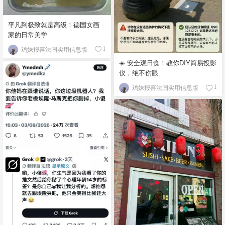
平凡到极致就是高级！德国女画
家的日常美学
鸡妹报喜法国实用信息版
1
☀️ 安全观日食！教你DIY简易投影
仪，绝不伤眼
鸡妹报喜法国实用信息版
1