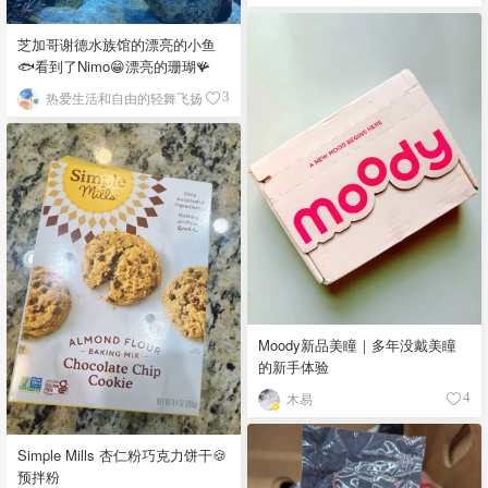
芝加哥谢德水族馆的漂亮的小鱼
🐟看到了Nimo😁漂亮的珊瑚🪸
热爱生活和自由的轻舞飞扬
3
Moody新品美瞳｜多年没戴美瞳
的新手体验
木易
4
Simple Mills 杏仁粉巧克力饼干🍪
预拌粉