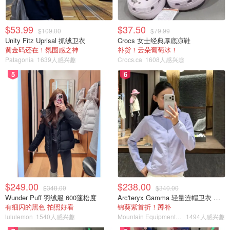
$53.99
$37.50
$109.00
$79.99
Unity Fitz Uprisal 抓绒卫衣
Crocs 女士经典厚底凉鞋
黄金码还在！氛围感之神
补货！云朵葡萄冰！
Patagonia
1639人感兴趣
Crocs.ca
1608人感兴趣
5
6
$249.00
$238.00
$348.00
$340.00
Wunder Puff 羽绒服 600蓬松度
Arc'teryx Gamma 轻量连帽卫衣 女款
有细闪的黑色 拍照好看
锦葵紫首折！蹲补
lululemon
1540人感兴趣
Mountain Equipment Company
1494人感兴趣