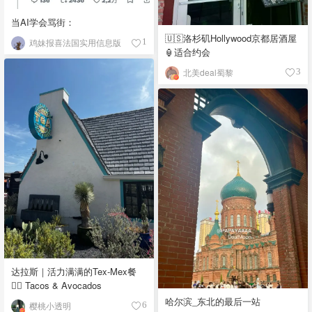
当AI学会骂街：
🇺🇸洛杉矶Hollywood京都居酒屋
鸡妹报喜法国实用信息版
1
🏮适合约会
北美deal蜀黎
3
达拉斯｜活力满满的Tex-Mex餐
👉🏼 Tacos & Avocados
哈尔滨_东北的最后一站
樱桃小透明
6