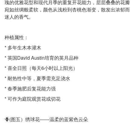
瑰的优雅花型和现代月季的重复开花能力，层层叠叠的花瓣
宛如丝绸般柔软，颜色从浅粉到杏桃色渐变，散发出浓郁而
迷人的香气。
种植属性：
* 多年生木本灌木
* 英国David Austin培育的英月品种
* 喜全日照（每天6小时以上阳光）
* 耐热性中等，夏季需充足浇水
* 春季施肥后复花能力强
* 可作为庭院观赏花或切花
🪻(图五）绣球花——温柔的蓝紫色云朵