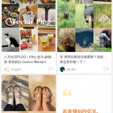
八月生活PLOG｜Kitty·盒马·缺德
🐻 来阿拉斯加没偶遇熊？别急，
舅·茉莉奶白·Costco·Wendy's
来这里补救一下！
maggie
abc個c
1
9