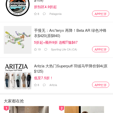
折扣区4.9折起
8
Patagonia
APP打开
手慢无：Arc'teryx 再降！Beta AR 绿色冲锋
衣$420(原$840)
5折起+额外9折 连帽T恤$67
19
Sporting Life CA (CA)
APP打开
Aritzia 大热门Superpuff 羽绒马甲降价$94(原
$125)
低至7.5折！
8
Aritzia
APP打开
大家都在抢
1
2