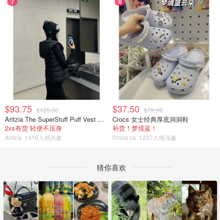
7
8
$93.75
$37.50
$125.00
$79.99
Aritzia The SuperStuff Puff Vest 轻盈亮面马甲
Crocs 女士经典厚底洞洞鞋
2xs有货 轻便不压身
补货！梦境蓝！
Aritzia
1416人感兴趣
Crocs.ca
1237人感兴趣
猜你喜欢