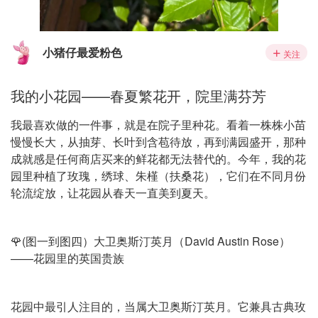
小猪仔最爱粉色
关注
我的小花园——春夏繁花开，院里满芬芳
我最喜欢做的一件事，就是在院子里种花。看着一株株小苗
慢慢长大，从抽芽、长叶到含苞待放，再到满园盛开，那种
成就感是任何商店买来的鲜花都无法替代的。今年，我的花
园里种植了玫瑰，绣球、朱槿（扶桑花），它们在不同月份
轮流绽放，让花园从春天一直美到夏天。
🌹(图一到图四）大卫奥斯汀英月（David Austin Rose）
——花园里的英国贵族
花园中最引人注目的，当属大卫奥斯汀英月。它兼具古典玫