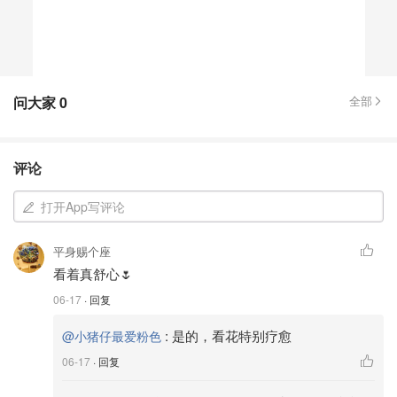
问大家
0
全部
评论
打开App写评论
平身赐个座
看着真舒心🌷
06-17
· 回复
:
是的，看花特别疗愈
@小猪仔最爱粉色
06-17
· 回复