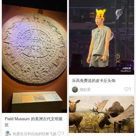
乐高免费送的皮卡丘头饰
咖妃君
5
Field Museum 的美洲古代文明展
区
热爱生活和自由的轻舞飞扬
3