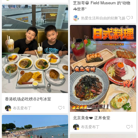
芝加哥😁 Field Museum 的“动物
🦓世界”
热爱生活和自由的轻舞飞扬
3
香港机场必吃榜🍜2号冰室
布丢爱布丁
1
北京美食❤️ 正丼食堂
布丢爱布丁
1