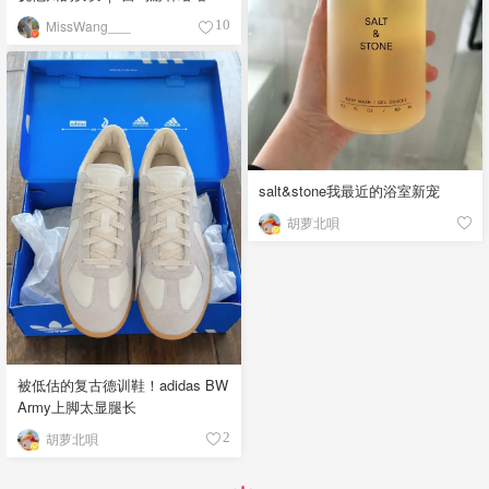
MissWang___
10
salt&stone我最近的浴室新宠
胡萝北唄
被低估的复古德训鞋！adidas BW
Army上脚太显腿长
胡萝北唄
2