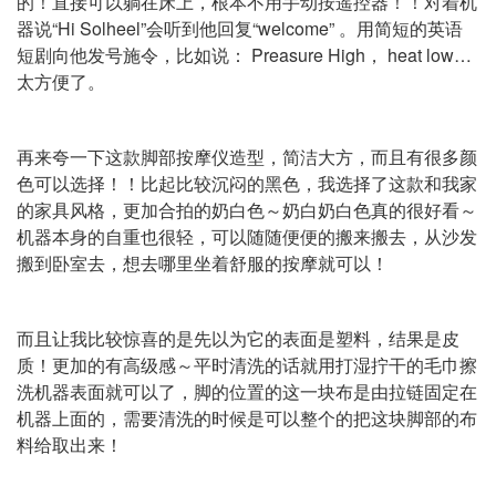
的！直接可以躺在床上，根本不用手动按遥控器！！对着机
器说“Hi Solheel”会听到他回复“welcome” 。用简短的英语
短剧向他发号施令，比如说： Preasure High， heat low…
太方便了。
再来夸一下这款脚部按摩仪造型，简洁大方，而且有很多颜
色可以选择！！比起比较沉闷的黑色，我选择了这款和我家
的家具风格，更加合拍的奶白色～奶白奶白色真的很好看～
机器本身的自重也很轻，可以随随便便的搬来搬去，从沙发
搬到卧室去，想去哪里坐着舒服的按摩就可以！
而且让我比较惊喜的是先以为它的表面是塑料，结果是皮
质！更加的有高级感～平时清洗的话就用打湿拧干的毛巾擦
洗机器表面就可以了，脚的位置的这一块布是由拉链固定在
机器上面的，需要清洗的时候是可以整个的把这块脚部的布
料给取出来！