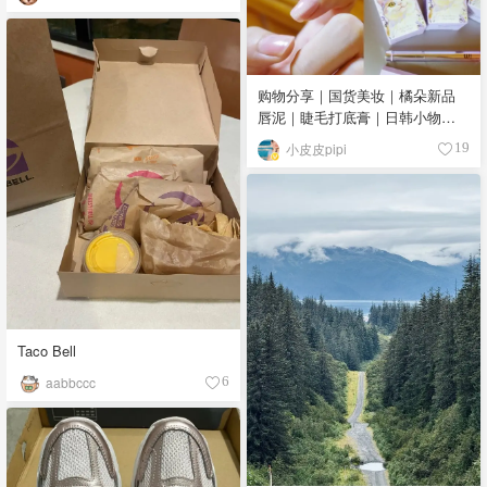
购物分享｜国货美妆｜橘朵新品
唇泥｜睫毛打底膏｜日韩小物｜
眼线笔｜美甲DIY💅
小皮皮pipi
19
Taco Bell
aabbccc
6