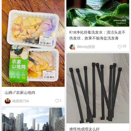
K18净化排毒洗发水：清洁头皮不
伤发丝，效果不输海盐洗发膏
Wendy甜甜
19
山姆🍗农家山地鸡
喵西西734
1
难怪他成绩这么好