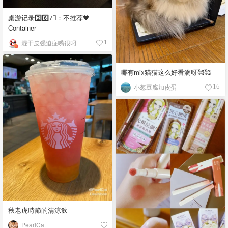
桌游记录2️⃣6️⃣7⃣️：不推荐🖤
Container
混干皮强迫症嘴很叼
1
哪有mix猫猫这么好看滴呀🥰🥰
小葱豆腐加皮蛋
16
秋老虎時節的清涼飲
PearlCat