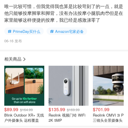
唯一比较可惜，但我觉得我也算是比较苛刻了的一点，就是
他只能够按摩脚掌和脚背，没有办法按摩小腿肌肉🥹但是在
家里能够这样便捷的按摩，我已经是感激涕零了
PrimeDay买什么
Amazon宅家必备
06-16 发布
相关商品
$89.99
$135.99
$701.99
$164.99
$169.99
Blink Outdoor XR+ 无线
Reolink 视频门铃 WiFi
Reolink OMVI 3i Po
户外摄像头 远程覆盖
2K 5MP
三镜头全景摄像头