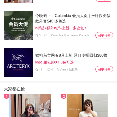
今晚截止：Columbia 会员大促 | 张婧仪类似
款外套$43 多色选！
5折起+额外8折+上新！多史低！
5
Columbia Sportswear Canada
APP打开
始祖鸟官网🔥8月上新 经典冷帽回归$80收
logo 腰包$60！3色可选
111
4
Arc'teryx 始祖鸟
APP打开
大家都在抢
1
2