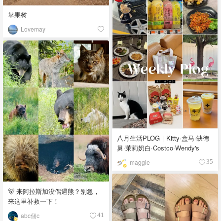
苹果树
Lovemay
八月生活PLOG｜Kitty·盒马·缺德
舅·茉莉奶白·Costco·Wendy's
maggie
35
🐻 来阿拉斯加没偶遇熊？别急，
来这里补救一下！
abc個c
41