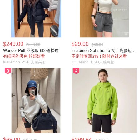
$249.00
$29.00
$348.00
$88.00
Wunder Puff 羽绒服 600蓬松度
lululemon Softstreme 女士高腰短裤 10cm
有细闪的黑色 拍照好看
不定时变回$19！随时点进来看
lululemon
2148人感兴趣
lululemon
1598人感兴趣
3
4
$69.00
$299.94
$128.00
$600.00