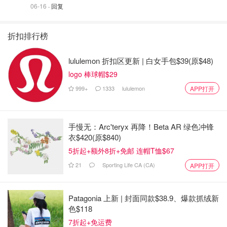
06-16
· 回复
折扣排行榜
lululemon 折扣区更新 | 白女手包$39(原$48)
logo 棒球帽$29
999+
1333
lululemon
APP打开
手慢无：Arc'teryx 再降！Beta AR 绿色冲锋
衣$420(原$840)
5折起+额外8折+免邮 连帽T恤$67
21
Sporting Life CA (CA)
APP打开
Patagonia 上新 | 封面同款$38.9、爆款抓绒新
色$118
7折起+免运费