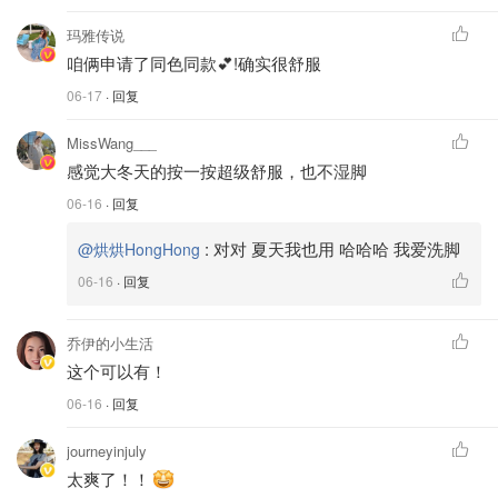
玛雅传说
咱俩申请了同色同款💕!确实很舒服
06-17
· 回复
MissWang___
感觉大冬天的按一按超级舒服，也不湿脚
06-16
· 回复
:
对对 夏天我也用 哈哈哈 我爱洗脚
@烘烘HongHong
06-16
· 回复
乔伊的小生活
这个可以有！
06-16
· 回复
journeyinjuly
太爽了！！