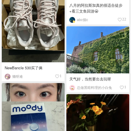
八月的阿拉斯加真的很适合徒步
+看三文鱼回游😬
abc個c
22
NewBancle 530买了俩
懒呀难
1
天气好，当然要出去玩呀
总做黑暗料理的小白兔
1