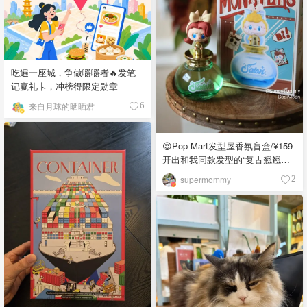
吃遍一座城，争做嚼嚼者🔥发笔
记赢礼卡，冲榜得限定勋章
来自月球的晒晒君
6
😍Pop Mart发型屋香氛盲盒/¥159
开出和我同款发型的“复古翘翘头”
😍
supermommy
2