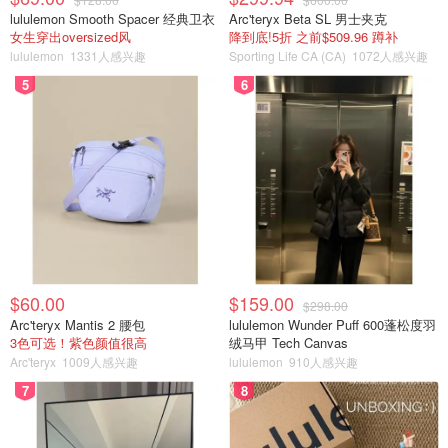
lululemon Smooth Spacer 经典卫衣
Arc'teryx Beta SL 男士夹克
女生穿出oversized风
降到底!5折 之前$509.96 蹲补
lululemon
1331人感兴趣
Sporting Life CA (CA)
1072人感兴趣
5
6
$60.00
$159.00
$298.00
Arc'teryx Mantis 2 腰包
lululemon Wunder Puff 600蓬松度羽
3色可选！紫色颜值很高
绒马甲 Tech Canvas
Arc'teryx
1009人感兴趣
lululemon
910人感兴趣
7
8