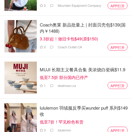
0
Mountain Equipment Company
APP打开
Coach奥莱 新品批量上 | 封面贝壳包$139(国
内￥1488)
3.3折起！做旧卡包$49(原$150)
0
Coach Outlet CA
APP打开
MUJI 长期主义餐具合集 美浓烧白瓷碗$11.9
低至7.5折 部分国内已停产
1
dealmoon.ca
APP打开
lululemon 羽绒服反季买wunder puff 系列$149
收
低至7折！罕见粉色有货
3
lululemon
APP打开