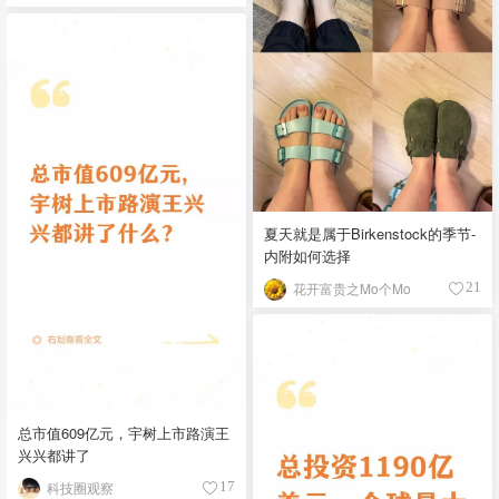
夏天就是属于Birkenstock的季节-
内附如何选择
花开富贵之Mo个Mo
21
总市值609亿元，宇树上市路演王
兴兴都讲了
科技圈观察
17