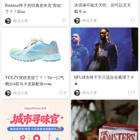
冰淇淋不能天天吃，但可以天天
Barbour终于把经典老夹克“剪短”
戴🍦🧢
了？！🧥✂️
种点小草
种点小草
NFL球衣终于不只适合去看球了🏈
YEEZY突然变甜了？！Ye一口气
🔥
晒出4双马卡龙新配色🍬👟
种点小草
种点小草
5
4