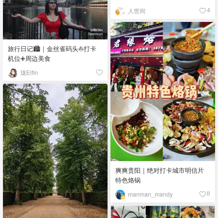
人世间
4
旅行日记🏙️｜金丝雀码头⛵️打卡
机位➕周边美食
珑Elfin
爽爽贵阳｜绝对打卡城市明信片
特色烙锅
manman_mandy
8