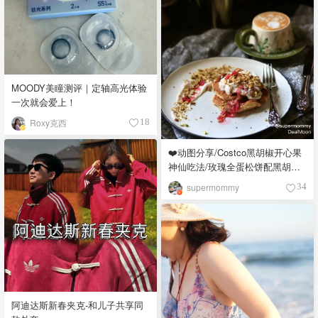
MOODY美瞳测评｜定轴高光体验
一次就会爱上！
Roxy克西
18
❤️动图分享/Costco黑胡椒开心果
神仙吃法/玫瑰全蛋松饼配黑胡椒
开心果碎太惊艳😍
supermommy
34
阿迪达斯新春夹克-和儿子共享同