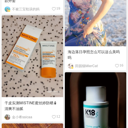
款外套
不被三宝耽误的妈
19
海边落日孕照怎么可以这么美呜
呜
田园猫MierCat
16
干皮实测MISTINE蜜丝婷防晒🧴
清爽不油腻
金小希ssicaa
12