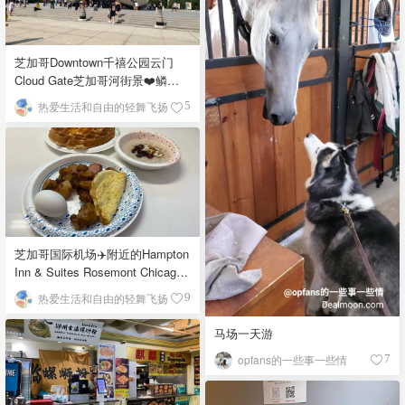
芝加哥Downtown千禧公园云门
Cloud Gate芝加哥河街景❤️鳞次
栉比的高楼
热爱生活和自由的轻舞飞扬
5
芝加哥国际机场✈️附近的Hampton
Inn & Suites Rosemont Chicago
O'Hare自助早餐
热爱生活和自由的轻舞飞扬
9
马场一天游
opfans的一些事一些情
7