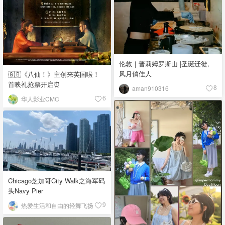
伦敦｜普莉姆罗斯山 |圣诞迁徙,
风月俏佳人
🇬🇧《八仙！》主创来英国啦！
首映礼抢票开启⏰
aman910316
8
华人影业CMC
6
Chicago芝加哥City Walk之海军码
头Navy Pier
热爱生活和自由的轻舞飞扬
9