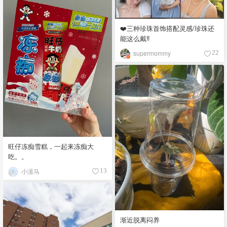
❤️三种珍珠首饰搭配灵感/珍珠还
能这么戴‼️
supermommy
22
旺仔冻痴雪糕，一起来冻痴大
吃。。
小濡马
13
渐近脱离闷养