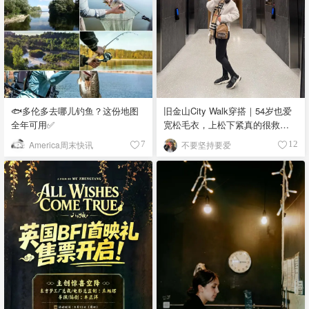
🐟多伦多去哪儿钓鱼？这份地图
旧金山City Walk穿搭｜54岁也爱
全年可用✅
宽松毛衣，上松下紧真的很救比
例
America周末快讯
不要坚持要爱
7
12