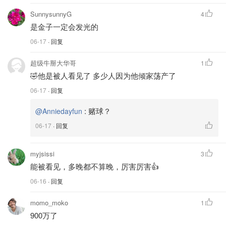
SunnysunnyG
4
是金子一定会发光的
06-17
· 回复
超级牛掰大华哥
1
🤣他是被人看见了 多少人因为他倾家荡产了
06-17
· 回复
:
赌球？
@Anniedayfun
06-17
· 回复
myjsissi
3
能被看见，多晚都不算晚，厉害厉害👍
06-16
· 回复
momo_moko
1
900万了