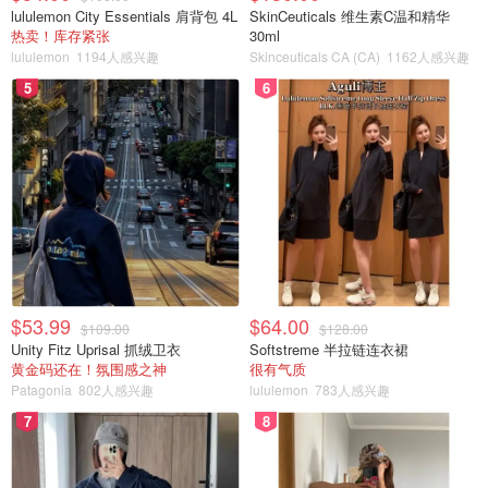
lululemon City Essentials 肩背包 4L
SkinCeuticals 维生素C温和精华
热卖！库存紧张
30ml
lululemon
1194人感兴趣
Skinceuticals CA (CA)
1162人感兴趣
5
6
$53.99
$64.00
$109.00
$128.00
Unity Fitz Uprisal 抓绒卫衣
Softstreme 半拉链连衣裙
黄金码还在！氛围感之神
很有气质
Patagonia
802人感兴趣
lululemon
783人感兴趣
7
8