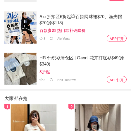
Alo 折扣区6折起💥百搭网球裙$70、渔夫帽
$70(原$118)
百款参加 热门款补码降价
8
Alo Yoga
APP打开
HR 针织衫清仓区 | Ganni 花卉打底衫$49(原
$340)
3折起！
3
Holt Renfrew
APP打开
大家都在抢
1
2