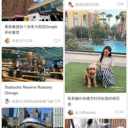
底波拉的诗与歌
8
看病像渡劫？加拿大医院Google
评价爆雷
加拿大宁古塔
3
Starbucks Reserve Roastery
Chicago
歌莉娅白色镂空针织衫真的很百
热爱生活和自由的轻舞飞扬
8
搭
金小希ssicaa
18