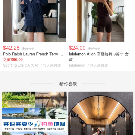
$42.28
$24.00
$89.50
$64.00
Polo Ralph Lauren French Terry 女童连帽卫衣 7-16码
lululemon Align 高腰短裤 8英寸 女
之前$66.96
款
Sporting Life CA (CA)
773人感兴趣
lululemon
714人感兴趣
猜你喜欢