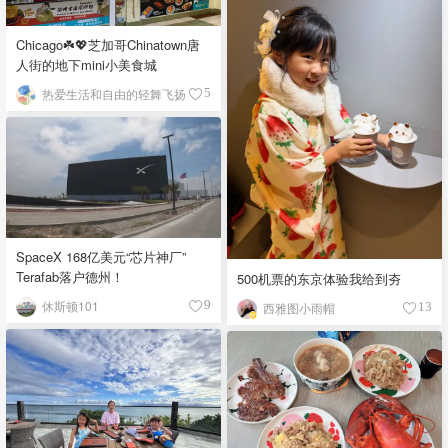
Chicago☘️💖芝加哥Chinatown唐
人街的地下mini小美食城
热爱生活和自由的轻舞飞扬
5
SpaceX 168亿美元“芯片神厂”
Terafab落户德州！
500机票的东京体验我给到夯
休斯顿101
9
西雅图小雨帽
13