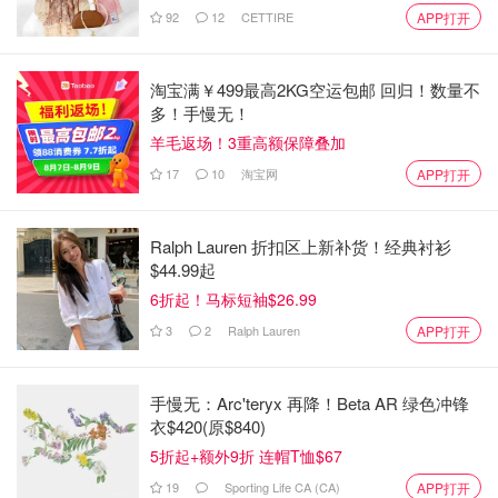
92
12
CETTIRE
APP打开
淘宝满￥499最高2KG空运包邮 回归！数量不
多！手慢无！
羊毛返场！3重高额保障叠加
17
10
淘宝网
APP打开
Ralph Lauren 折扣区上新补货！经典衬衫
$44.99起
6折起！马标短袖$26.99
3
2
Ralph Lauren
APP打开
手慢无：Arc'teryx 再降！Beta AR 绿色冲锋
衣$420(原$840)
5折起+额外9折 连帽T恤$67
19
Sporting Life CA (CA)
APP打开