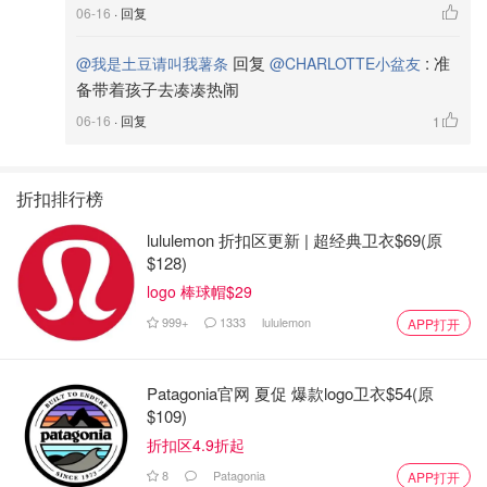
06-16
· 回复
回复
:
准
@我是土豆请叫我薯条
@CHARLOTTE小盆友
备带着孩子去凑凑热闹
06-16
· 回复
1
折扣排行榜
lululemon 折扣区更新 | 超经典卫衣$69(原
$128)
logo 棒球帽$29
999+
1333
lululemon
APP打开
Patagonia官网 夏促 爆款logo卫衣$54(原
$109)
折扣区4.9折起
8
Patagonia
APP打开