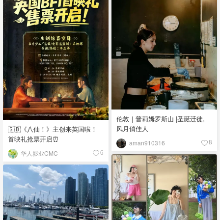
伦敦｜普莉姆罗斯山 |圣诞迁徙,
风月俏佳人
🇬🇧《八仙！》主创来英国啦！
首映礼抢票开启⏰
aman910316
8
华人影业CMC
6