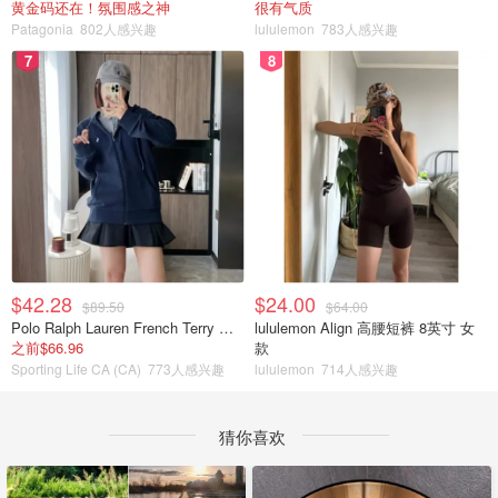
黄金码还在！氛围感之神
很有气质
Patagonia
802人感兴趣
lululemon
783人感兴趣
7
8
$42.28
$24.00
$89.50
$64.00
Polo Ralph Lauren French Terry 女童连帽卫衣 7-16码
lululemon Align 高腰短裤 8英寸 女
之前$66.96
款
Sporting Life CA (CA)
773人感兴趣
lululemon
714人感兴趣
猜你喜欢