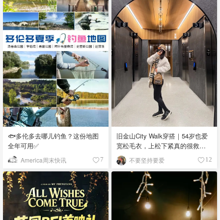
🐟多伦多去哪儿钓鱼？这份地图
旧金山City Walk穿搭｜54岁也爱
全年可用✅
宽松毛衣，上松下紧真的很救比
例
America周末快讯
不要坚持要爱
7
12