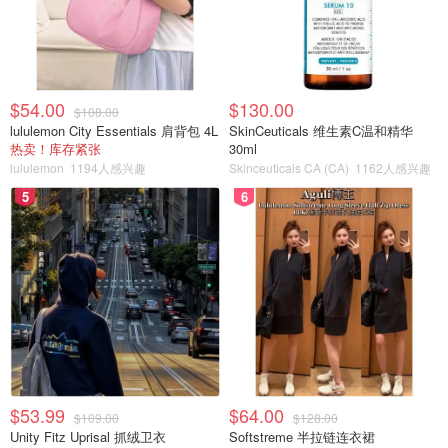
$54.00
$130.00
$108.00
lululemon City Essentials 肩背包 4L
SkinCeuticals 维生素C温和精华
热卖！库存紧张
30ml
lululemon
1194人感兴趣
Skinceuticals CA (CA)
1162人感兴趣
5
6
$53.99
$64.00
$109.00
$128.00
Unity Fitz Uprisal 抓绒卫衣
Softstreme 半拉链连衣裙