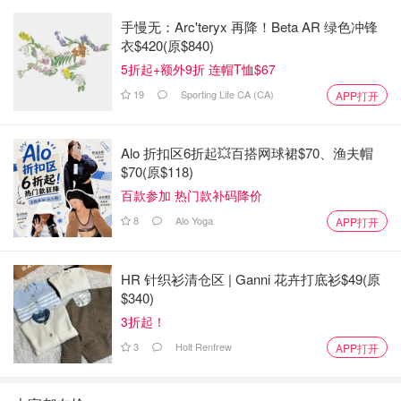
手慢无：Arc'teryx 再降！Beta AR 绿色冲锋
衣$420(原$840)
5折起+额外9折 连帽T恤$67
19
Sporting Life CA (CA)
APP打开
Alo 折扣区6折起💥百搭网球裙$70、渔夫帽
$70(原$118)
百款参加 热门款补码降价
8
Alo Yoga
APP打开
HR 针织衫清仓区 | Ganni 花卉打底衫$49(原
$340)
3折起！
3
Holt Renfrew
APP打开