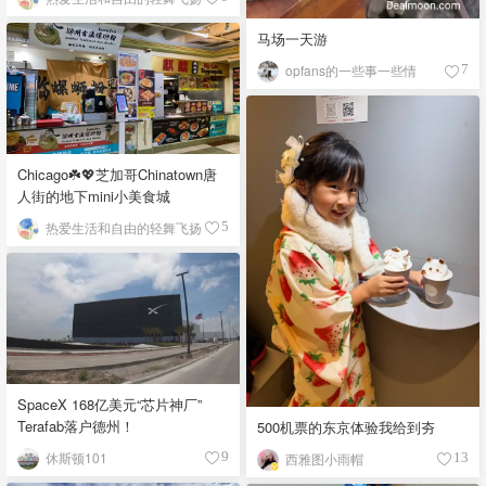
马场一天游
opfans的一些事一些情
7
Chicago☘️💖芝加哥Chinatown唐
人街的地下mini小美食城
热爱生活和自由的轻舞飞扬
5
SpaceX 168亿美元“芯片神厂”
Terafab落户德州！
500机票的东京体验我给到夯
休斯顿101
9
西雅图小雨帽
13