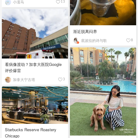
小濡马
13
渐近脱离闷养
底波拉的诗与歌
8
看病像渡劫？加拿大医院Google
评价爆雷
加拿大宁古塔
3
Starbucks Reserve Roastery
Chicago