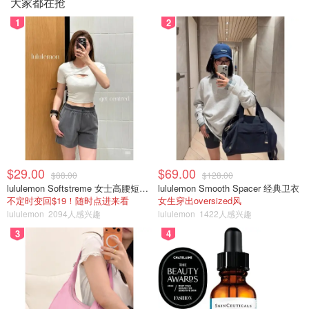
大家都在抢
1
2
$29.00
$69.00
$88.00
$128.00
lululemon Softstreme 女士高腰短裤 10cm
lululemon Smooth Spacer 经典卫衣
不定时变回$19！随时点进来看
女生穿出oversized风
lululemon
2094人感兴趣
lululemon
1422人感兴趣
3
4