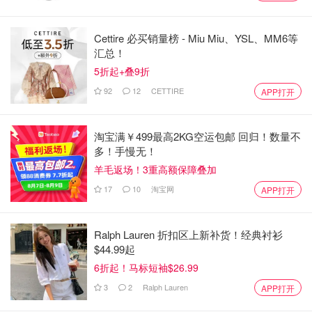
Cettire 必买销量榜 - Miu Miu、YSL、MM6等
汇总！
5折起+叠9折
92
12
CETTIRE
APP打开
淘宝满￥499最高2KG空运包邮 回归！数量不
多！手慢无！
羊毛返场！3重高额保障叠加
17
10
淘宝网
APP打开
Ralph Lauren 折扣区上新补货！经典衬衫
$44.99起
6折起！马标短袖$26.99
3
2
Ralph Lauren
APP打开