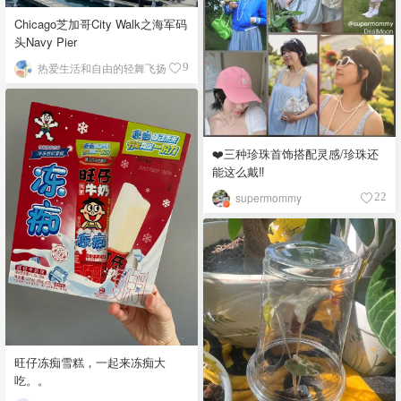
Chicago芝加哥City Walk之海军码
头Navy Pier
热爱生活和自由的轻舞飞扬
9
❤️三种珍珠首饰搭配灵感/珍珠还
能这么戴‼️
supermommy
22
旺仔冻痴雪糕，一起来冻痴大
吃。。