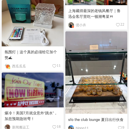
上海藏得最深的老钱风餐厅｜鲁
迅会客厅里吃一顿潮粤菜🍴
偲小卉
22
氛围灯｜这个真的必须给它加个
赞🌊
西瓜瓜瓜
11
爆冷！美国7月就业意外“跳水”，
加息预期急转弯！
sfo the club lounge 夏日出行伙食
新闻搬运工
18
hippo11
9