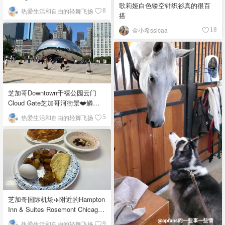
歌莉娅白色镂空针织衫真的很百
热爱生活和自由的轻舞飞扬
8
搭
金小希ssicaa
18
芝加哥Downtown千禧公园云门
Cloud Gate芝加哥河街景❤️鳞次
栉比的高楼
热爱生活和自由的轻舞飞扬
5
芝加哥国际机场✈️附近的Hampton
Inn & Suites Rosemont Chicago
O'Hare自助早餐
热爱生活和自由的轻舞飞扬
9