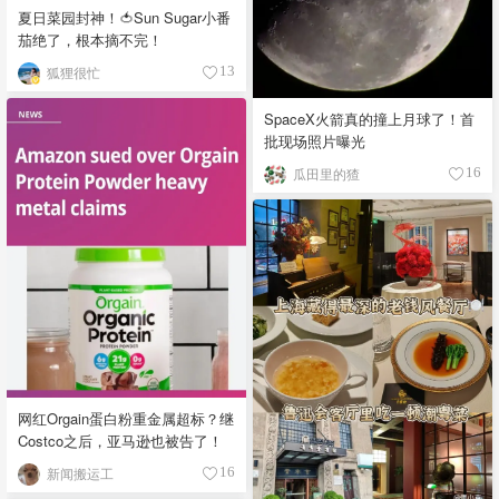
夏日菜园封神！🍅Sun Sugar小番
茄绝了，根本摘不完！
狐狸很忙
13
SpaceX火箭真的撞上月球了！首
批现场照片曝光
瓜田里的猹
16
网红Orgain蛋白粉重金属超标？继
Costco之后，亚马逊也被告了！
新闻搬运工
16