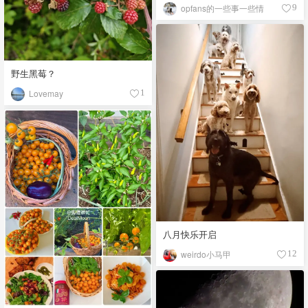
opfans的一些事一些情
9
野生黑莓？
Lovemay
1
八月快乐开启
weirdo小马甲
12