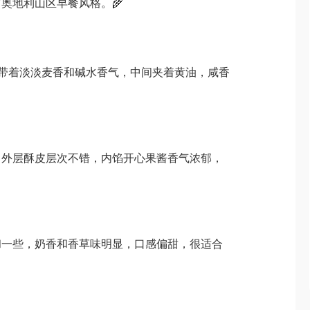
奥地利山区早餐风格。🌾
ze本身带着淡淡麦香和碱水香气，中间夹着黄油，咸香
。外层酥皮层次不错，内馅开心果酱香气浓郁，
和一些，奶香和香草味明显，口感偏甜，很适合