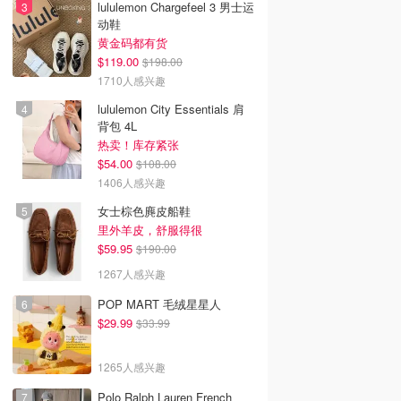
lululemon Chargefeel 3 男士运
动鞋
黄金码都有货
$119.00
$198.00
1710人感兴趣
lululemon City Essentials 肩
背包 4L
热卖！库存紧张
$54.00
$108.00
1406人感兴趣
女士棕色麂皮船鞋
里外羊皮，舒服得很
$59.95
$190.00
1267人感兴趣
POP MART 毛绒星星人
$29.99
$33.99
1265人感兴趣
Polo Ralph Lauren French