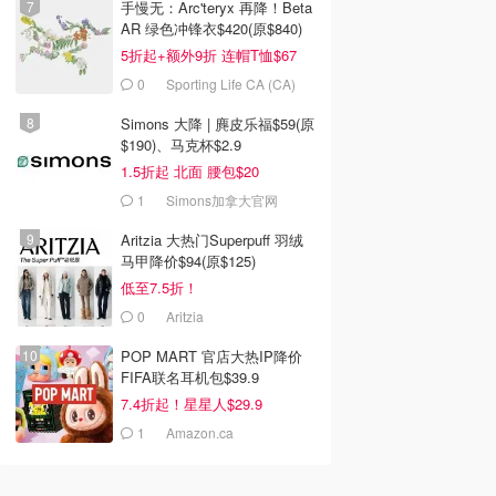
手慢无：Arc'teryx 再降！Beta
AR 绿色冲锋衣$420(原$840)
5折起+额外9折 连帽T恤$67
0
Sporting Life CA (CA)
Simons 大降 | 麂皮乐福$59(原
$190)、马克杯$2.9
1.5折起 北面 腰包$20
1
Simons加拿大官网
Aritzia 大热门Superpuff 羽绒
马甲降价$94(原$125)
低至7.5折！
0
Aritzia
POP MART 官店大热IP降价
FIFA联名耳机包$39.9
7.4折起！星星人$29.9
1
Amazon.ca