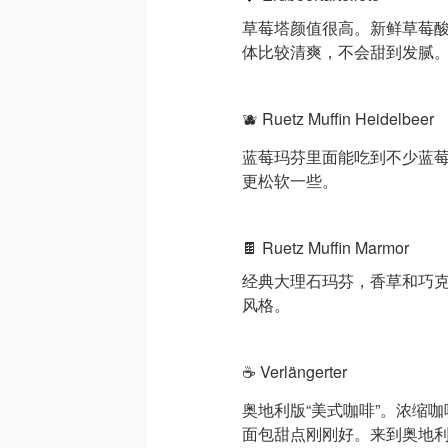
草莓塔颜值很高。新鲜草莓
体比较清爽，不会甜到发腻
🫐 Ruetz Muffin Heidelbeer
蓝莓玛芬里面能吃到不少蓝
更松软一些。
🍫 Ruetz Muffin Marmor
经典大理石玛芬，香草和巧
风格。
☕ Verlängerter
奥地利版“美式咖啡”。浓缩咖啡
面包甜点刚刚好。来到奥地利面包