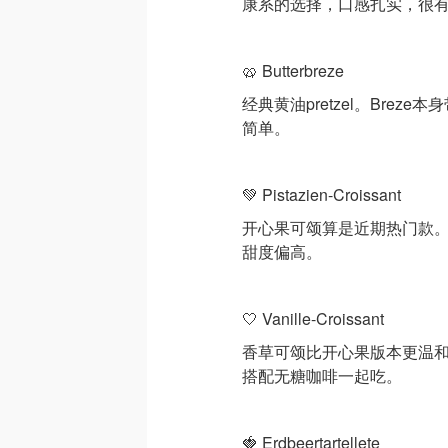
康系的选择，口感扎实，很有
🥨 Butterbreze
经典黄油pretzel。Bre
简单。
💚 Pistazien-Croissant
开心果可颂算是近期热门款
甜度偏高。
🤍 Vanille-Croissant
香草可颂比开心果版本更温
搭配无糖咖啡一起吃。
🍓 Erdbeertartellete