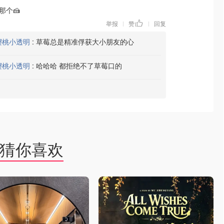
那个🍰
举报
赞
回复
|
|
樱桃小透明
:
草莓总是精准俘获大小朋友的心
樱桃小透明
:
哈哈哈 都拒绝不了草莓口的
猜你喜欢