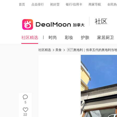
首页
点击排行
抢好货
银行/信用卡
商家导航
全民热
社区
社区精选
时尚
彩妆
护肤
家居厨卫
社区精选
美食
🇦🇹奥地利｜传承五代的奥地利当
5
22