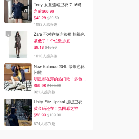
Terry 女童连帽卫衣 7-16码
之前$66.96
$42.28
$89.50
1083人感兴趣
Zara 不对称短连衣裙 棕褐色
蕞低了！个位数抄底
$9.18
$45.90
1010人感兴趣
New Balance 204L 绿银色休
闲鞋
明星都在穿的热门款！多色可选 3.8折
$59.98
$155.00
921人感兴趣
Unity Fitz Uprisal 抓绒卫衣
黄金码还在！氛围感之神
$53.99
$109.00
874人感兴趣