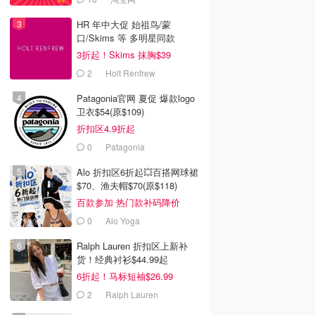
HR 年中大促 始祖鸟/蒙
口/Skims 等 多明星同款
3折起！Skims 抹胸$39
2
Holt Renfrew
Patagonia官网 夏促 爆款logo
卫衣$54(原$109)
折扣区4.9折起
0
Patagonia
Alo 折扣区6折起💥百搭网球裙
$70、渔夫帽$70(原$118)
百款参加 热门款补码降价
0
Alo Yoga
Ralph Lauren 折扣区上新补
货！经典衬衫$44.99起
6折起！马标短袖$26.99
2
Ralph Lauren