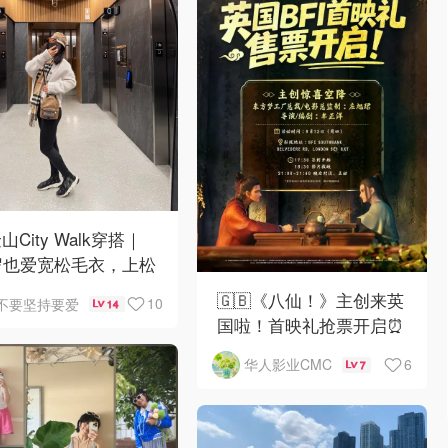
山City Walk穿搭｜
岁也爱宽松毛衣，上松
紧真的很救比例
🇬🇧《八仙！》主创来英
10
不要坚持要爱
14
国啦！首映礼抢票开启⏰
6
华人影业CMC
7