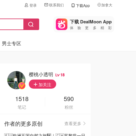
联系我们
加拿大
登录
下载App
🇺🇸
美国
下载 DealMoon App
体验更多精彩
🇨🇳
中国
男士专区
🇨🇦
加拿大
🇬🇧
英国
🇩🇪
德国
樱桃小透明
18
🇫🇷
加关注
法国
🇮🇹
1518
590
意大利
笔记
粉丝
🇦🇺
澳洲
作者的更多原创
查看更多
🇳🇿
新西兰
🇪🇺欧洲五国自驾之旅8️⃣｜🇨🇭苏黎世一日