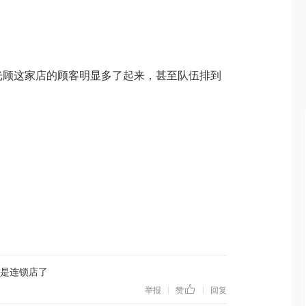
光顾这家店的顾客明显多了起来，甚至队伍排到

也是连锁店了
举报
赞
回复
|
|