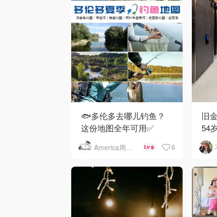
🐟多伦多去哪儿钓鱼？
旧金
这份地图全年可用✅
54
下
6
America周末快讯
9