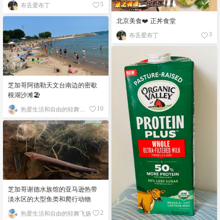
布丢爱布丁
5
北京美食❤️ 正丼食堂
布丢爱布丁
3
芝加哥阿德勒天文台南边的密歇
根湖沙滩🏖️
热爱生活和自由的轻舞飞扬
10
芝加哥谢德水族馆的亚马逊热带
淡水区的大型鱼类和爬行动物
热爱生活和自由的轻舞飞扬
2