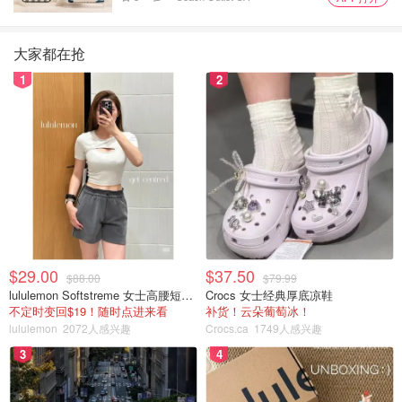
大家都在抢
1
2
$29.00
$37.50
$88.00
$79.99
lululemon Softstreme 女士高腰短裤 10cm
Crocs 女士经典厚底凉鞋
不定时变回$19！随时点进来看
补货！云朵葡萄冰！
lululemon
2072人感兴趣
Crocs.ca
1749人感兴趣
3
4