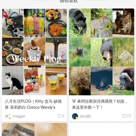
猜你喜欢
八月生活PLOG｜Kitty·盒马·缺德
🐻 来阿拉斯加没偶遇熊？别急，
舅·茉莉奶白·Costco·Wendy's
来这里补救一下！
maggie
abc個c
2
15