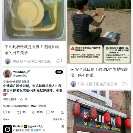
平凡到极致就是高级！德国女画
家的日常美学
鸡妹报喜法国实用信息版
1
☀️ 安全观日食！教你DIY简易投影
仪，绝不伤眼
鸡妹报喜法国实用信息版
1