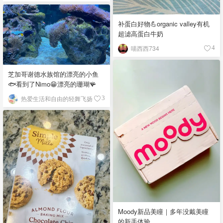
补蛋白好物💪organic valley有机
超滤高蛋白牛奶
喵西西734
4
芝加哥谢德水族馆的漂亮的小鱼
🐟看到了Nimo😁漂亮的珊瑚🪸
热爱生活和自由的轻舞飞扬
3
Moody新品美瞳｜多年没戴美瞳
的新手体验