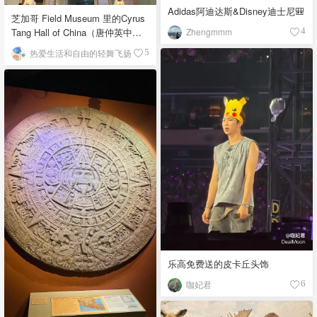
Adidas阿迪达斯&Disney迪士尼🎒
芝加哥 Field Museum 里的Cyrus
Zhengmmm
Tang Hall of China（唐仲英中国
4
馆）
热爱生活和自由的轻舞飞扬
5
乐高免费送的皮卡丘头饰
咖妃君
6