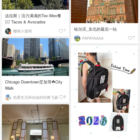
达拉斯｜活力满满的Tex-Mex餐
👉🏼 Tacos & Avocados
哈尔滨_东北的最后一站
樱桃小透明
7
PAPAYAAAA
7
Chicago Downtown芝加哥☘️City
Walk
热爱生活和自由的轻舞飞扬
6