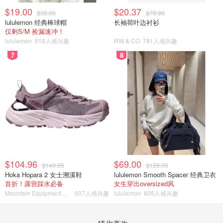
$19.00
$20.37
$38.00
$79.90
lululemon 经典棒球帽
长袖荷叶边衬衫
仅剩S/M 捡漏速冲！
lululemon
818人感兴趣
RW & CO
781人感兴趣
7
8
$104.96
$69.00
$149.95
$128.00
Hoka Hopara 2 女士溯溪鞋
lululemon Smooth Spacer 经典卫衣
首折！露营踩水必备
女生穿出oversized风
Mountain Equipment Company
607人感兴趣
lululemon
605人感兴趣