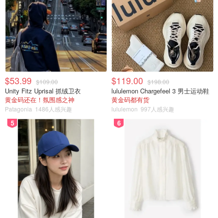
$53.99
$119.00
$109.00
$198.00
Unity Fitz Uprisal 抓绒卫衣
lululemon Chargefeel 3 男士运动鞋
黄金码还在！氛围感之神
黄金码都有货
Patagonia
1486人感兴趣
lululemon
997人感兴趣
5
6