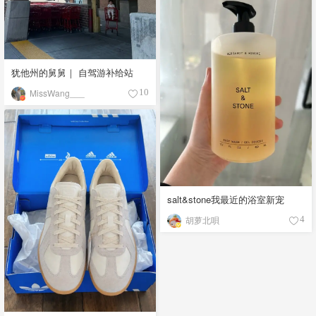
犹他州的舅舅｜ 自驾游补给站
MissWang___
10
salt&stone我最近的浴室新宠
胡萝北唄
4