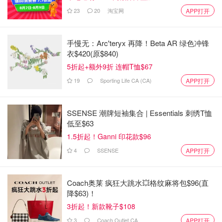
23
20
淘宝网
APP打开
手慢无：Arc'teryx 再降！Beta AR 绿色冲锋
衣$420(原$840)
5折起+额外9折 连帽T恤$67
19
Sporting Life CA (CA)
APP打开
SSENSE 潮牌短袖集合 | Essentials 刺绣T恤
低至$63
1.5折起！Ganni 印花款$96
4
SSENSE
APP打开
Coach奥莱 疯狂大跳水💥格纹麻将包$96(直
降$63)！
3折起！新款靴子$108
3
Coach Outlet CA
APP打开