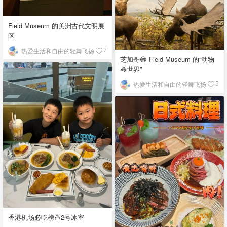
Field Museum 的美洲古代文明展
区
热爱生活和自由的轻舞飞扬
7
芝加哥😁 Field Museum 的“动物
🦓世界”
热爱生活和自由的轻舞飞扬
5
香港机场必吃榜🍜2号冰室