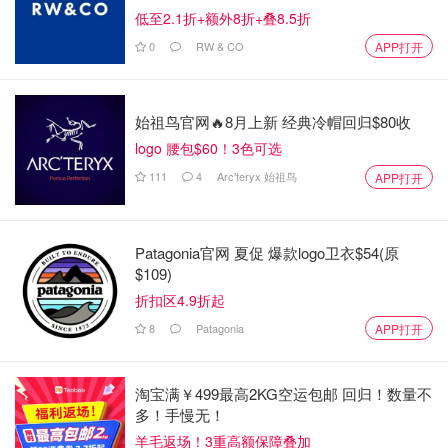
低至2.1折+额外8折+叠8.5折
0
RW & CO
APP打开
始祖鸟官网🔥8月上新 经典冷帽回归$80收
logo 腰包$60！3色可选
111
4
Arc'teryx 始祖鸟
APP打开
Patagonia官网 夏促 爆款logo卫衣$54(原
$109)
折扣区4.9折起
8
Patagonia
APP打开
淘宝满￥499最高2KG空运包邮 回归！数量不
多！手慢无！
羊毛返场！3重高额保障叠加