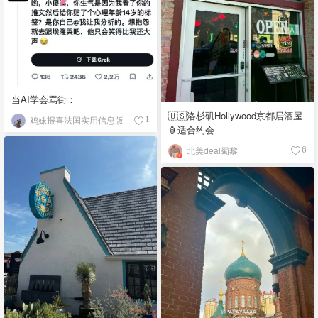
当AI学会骂街：
🇺🇸洛杉矶Hollywood京都居酒屋
鸡妹报喜法国实用信息版
1
🏮适合约会
北美deal蜀黎
6