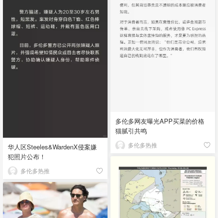
多伦多网友曝光APP买菜的价格
猫腻引共鸣
多伦多热推
华人区Steeles&WardenX侵案嫌
犯照片公布！
多伦多热推