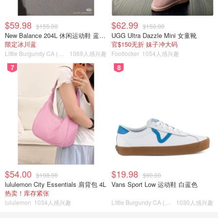
$59.98
$62.99
$155.00
$150.00
New Balance 204L 休闲运动鞋 蓝银色
UGG Ultra Dazzle Mini 女童靴
限定冰川蓝
官$150无折 妹子冲大码
Little Burgundy CA (CA）
1069人感兴趣
Footlocker
1054人感兴趣
7
8
$54.00
$19.98
$108.00
$90.00
lululemon City Essentials 肩背包 4L
Vans Sport Low 运动鞋 白蓝色
热卖！库存紧张
lululemon
1034人感兴趣
Little Burgundy CA (CA）
1030人感兴趣