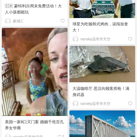
🇨🇦 蒙特利尔周末免费活动！大
人小孩都能玩
蒙城汇
球星为吃顿韩式烤肉，误闯加拿
大！
vansky温哥华天空
大温咖啡厅 恶汉向顾客挥枪！满
身武器
vansky温哥华天空
美国一家8口灭门案 婚姻千疮百孔
养女华裔
vansky温哥华天空
1