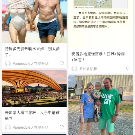
特鲁多光膀热吻水果姐！别太爱
安省多地迎强雷暴！狂风+降雨
了…
+冰雹！
Vanpeople人在温哥华
多伦多热推
来加拿大看世界杯，反手申请难
民?!
Vanpeople人在温哥华