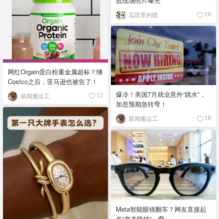
批现场照片曝光
瓜田里的猹
10
网红Orgain蛋白粉重金属超标？继
Costco之后，亚马逊也被告了！
爆冷！美国7月就业意外“跳水”，
新闻搬运工
12
加息预期急转弯！
新闻搬运工
10
Meta智能眼镜翻车？网友直接起
名“变态眼镜”…😨