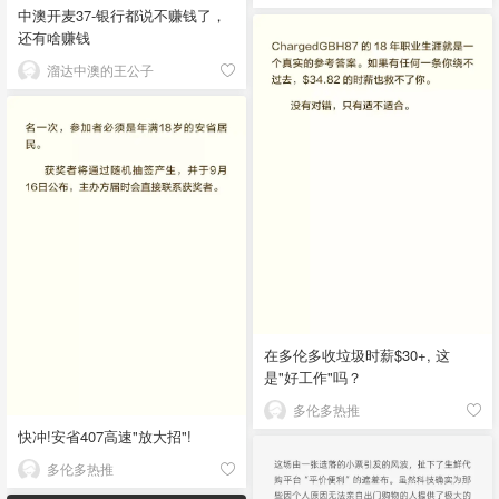
中澳开麦37-银行都说不赚钱了，
还有啥赚钱
溜达中澳的王公子
在多伦多收垃圾时薪$30+, 这
是"好工作"吗？
多伦多热推
快冲!安省407高速"放大招"!
多伦多热推