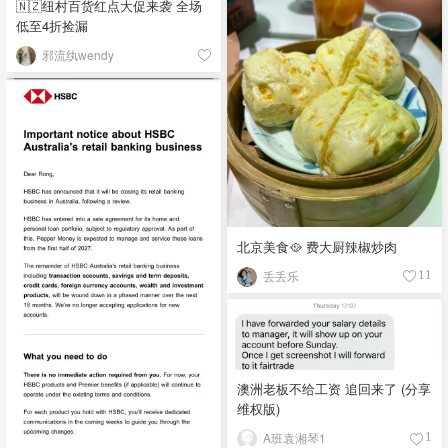
🇳🇿纽村百货红点大促来袭 全场
低至4折捡漏
邪流纨wendy
北京美食🥘 费大厨辣椒炒肉
丢丢乐
11
澳洲老板不给工资 追回来了 (分享
维权版)
A班袁湘琴1
1