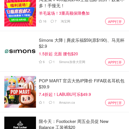
多！手慢无！
羊毛返场！3重高额保障叠加
16
7
淘宝网
APP打开
Simons 大降 | 麂皮乐福$59(原$190)、马克杯
$2.9
1.5折起 北面 腰包$20
6
1
Simons加拿大官网
APP打开
POP MART 官店大热IP降价 FIFA联名耳机包
$39.9
7.4折起！LABUBU可乐$49.9
1
1
Amazon.ca
APP打开
限今天：Footlocker 周五会员促 New
Balance 工装裤$20