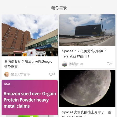
猜你喜欢
SpaceX 168亿美元“芯片神厂”
Terafab落户德州！
看病像渡劫？加拿大医院Google
休斯顿101
4
评价爆雷
加拿大宁古塔
3
SpaceX火箭真的撞上月球了！首