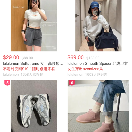
$29.00
$69.00
$88.00
$128.00
lululemon Softstreme 女士高腰短裤 10cm
lululemon Smooth Spacer 经典卫衣
不定时变回$19！随时点进来看
女生穿出oversized风
lululemon
1658人感兴趣
lululemon
1603人感兴趣
5
6