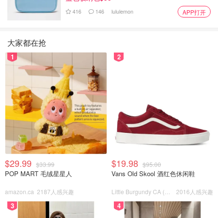
416
146
lululemon
APP打开
大家都在抢
1
2
$29.99
$19.98
$33.99
$95.00
POP MART 毛绒星星人
Vans Old Skool 酒红色休闲鞋
amazon.ca
2187人感兴趣
Little Burgundy CA (CA）
2016人感兴趣
3
4