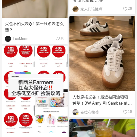
家人们谁懂啊
20
买包不如买表⌚️！第一只名表怎么
选？
LuxMoon
10
入秋穿搭必备！最近被阿迪狠狠
种草！BW Army 和 Sambae 值得
拥有！
布拉布拉莓
10