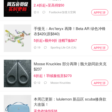
2.4折起+至高得$50
0
Footlocker加拿大官网
APP打开
手慢无：Arc'teryx 再降！Beta AR 绿色冲锋
衣$420(原$840)
5折起+额外9折 连帽T恤$67
19
Sporting Life CA (CA)
APP打开
Moose Knuckles 部分再降 | 魏大勋同款夹克
$237
6折起！羽绒服低至$270
12
Moose Knuckles
APP打开
本周已更新：lululemon 新品区 scuba修身款
大改版！
蓝色收纳包$38