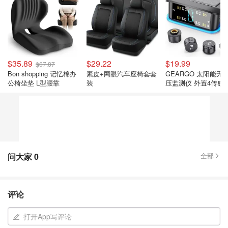
$35.89
$29.22
$19.99
$67.87
Bon shopping 记忆棉办
素皮+网眼汽车座椅套套
GEARGO 太阳能无
公椅坐垫 L型腰靠
装
压监测仪 外置4传感
彩屏
问大家
0
全部
评论
打开App写评论