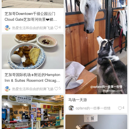
芝加哥Downtown千禧公园云门
Cloud Gate芝加哥河街景❤️鳞次
栉比的高楼
热爱生活和自由的轻舞飞扬
4
芝加哥国际机场✈️附近的Hampton
Inn & Suites Rosemont Chicago
O'Hare自助早餐
热爱生活和自由的轻舞飞扬
5
马场一天游
opfans的一些事一些情
4