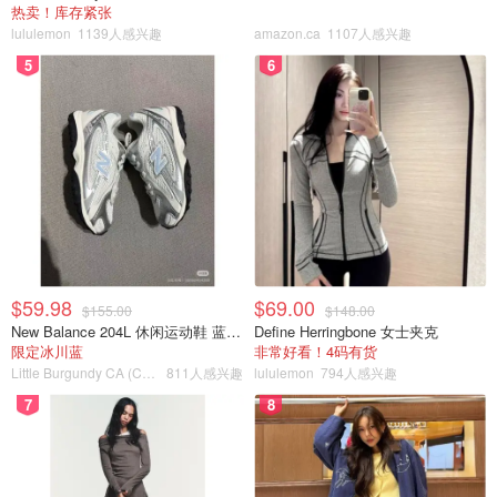
热卖！库存紧张
lululemon
1139人感兴趣
amazon.ca
1107人感兴趣
5
6
$59.98
$69.00
$155.00
$148.00
New Balance 204L 休闲运动鞋 蓝银色
Define Herringbone 女士夹克
限定冰川蓝
非常好看！4码有货
Little Burgundy CA (CA）
811人感兴趣
lululemon
794人感兴趣
7
8