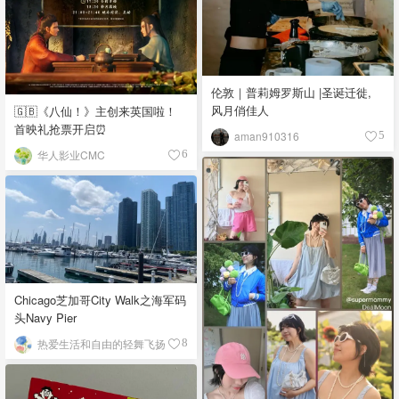
伦敦｜普莉姆罗斯山 |圣诞迁徙,
风月俏佳人
🇬🇧《八仙！》主创来英国啦！
首映礼抢票开启⏰
aman910316
5
华人影业CMC
6
Chicago芝加哥City Walk之海军码
头Navy Pier
热爱生活和自由的轻舞飞扬
8