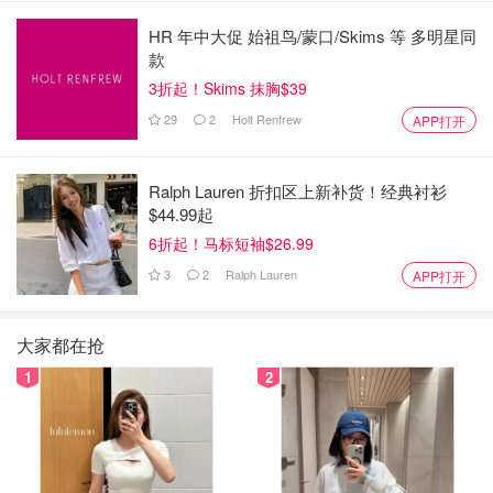
HR 年中大促 始祖鸟/蒙口/Skims 等 多明星同
款
3折起！Skims 抹胸$39
29
2
Holt Renfrew
APP打开
Ralph Lauren 折扣区上新补货！经典衬衫
$44.99起
6折起！马标短袖$26.99
3
2
Ralph Lauren
APP打开
大家都在抢
1
2