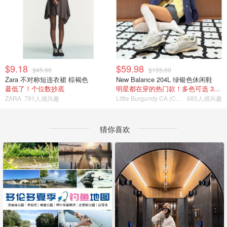
$9.18
$59.98
$45.90
$155.00
Zara 不对称短连衣裙 棕褐色
New Balance 204L 绿银色休闲鞋
蕞低了！个位数抄底
明星都在穿的热门款！多色可选 3.8折
ZARA
791人感兴趣
Little Burgundy CA (CA）
685人感兴趣
猜你喜欢