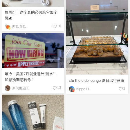
氛围灯｜这个真的必须给它加个
赞🌊
西瓜瓜瓜
10
爆冷！美国7月就业意外“跳水”，
加息预期急转弯！
sfo the club lounge 夏日出行伙食
新闻搬运工
13
hippo11
3