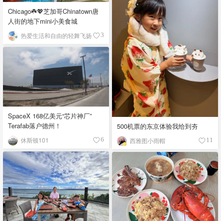
Chicago☘️💖芝加哥Chinatown唐
人街的地下mini小美食城
热爱生活和自由的轻舞飞扬
3
SpaceX 168亿美元“芯片神厂”
Terafab落户德州！
500机票的东京体验我给到夯
休斯顿101
6
西雅图小雨帽
11