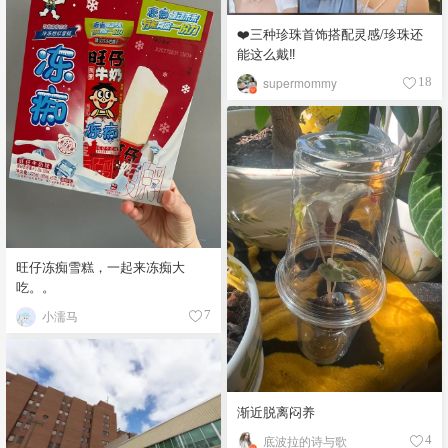
❤️三种珍珠首饰搭配灵感/珍珠还
能这么戴‼️
supermommy
18
旺仔冻痴雪糕，一起来冻痴大
吃。。
小濡马
7
渐近脱离闷养
底波拉的诗与歌
4