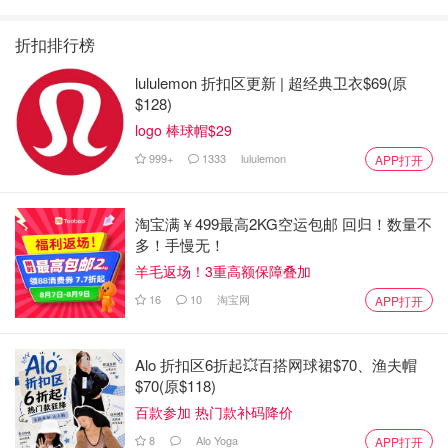
折扣排行榜
lululemon 折扣区更新 | 超经典卫衣$69(原
$128)
logo 棒球帽$29
999+
1333
lululemon
APP打开
淘宝满￥499最高2KG空运包邮 回归！数量不
多！手慢无！
羊毛返场！3重高额保障叠加
16
10
淘宝网
APP打开
Alo 折扣区6折起💥百搭网球裙$70、渔夫帽
$70(原$118)
百款参加 热门款补码降价
8
Alo Yoga
APP打开