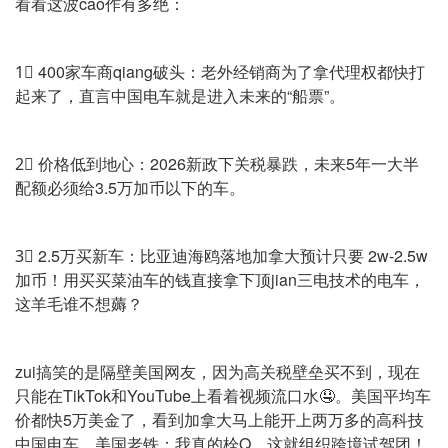
看看这波cao作有多绝：
1⃣️ 400家车商qiang破头：老外经销商为了拿代理权都快打
起来了，直言中国电车就是进入未来的“船票”。
2⃣️ 价格低到地心：2026新政下关税暴跌，未来5年一大半
配额必须给3.5万加币以下的车。
3⃣️ 2.5万买新车：比亚迪海鸥落地加拿大预计只要 2w-2.5w
加币！用买买菜油车的钱直接拿下顶jian三电技术的电车，
这羊毛谁不想薅？
zui搞笑的是隔壁美国网友，因为高关税壁垒买不到，现在
只能在TikTok和YouTube上看着视频流口水🤤。美国平均车
价都快5万美金了，看到加拿大马上能开上两万多的高科技
中国电车，美国老铁：我真的栓Q，这就组织跨境试驾团！