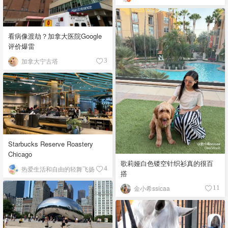
看病像渡劫？加拿大医院Google
评价爆雷
加拿大宁古塔
3
Starbucks Reserve Roastery
Chicago
歌莉娅白色镂空针织衫真的很百
热爱生活和自由的轻舞飞扬
4
搭
金小希ssicaa
11