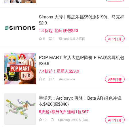
Simons 大降 | 麂皮乐福$59(原$190)、马克杯
$2.9
1.5折起 北面 腰包$20
6
1
Simons加拿大官网
APP打开
POP MART 官店大热IP降价 FIFA联名耳机包
$39.9
7.4折起！星星人$29.9
2
1
Amazon.ca
APP打开
手慢无：Arc'teryx 再降！Beta AR 绿色冲锋
衣$420(原$840)
5折起+额外9折 连帽T恤$67
19
Sporting Life CA (CA)
APP打开