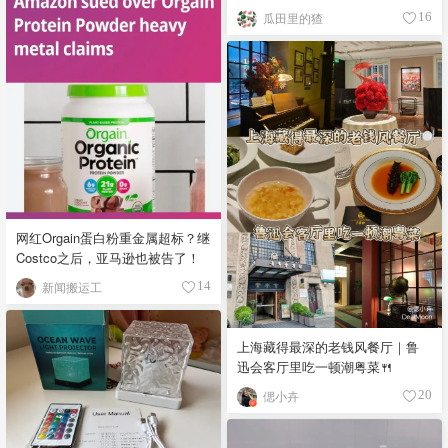
瓜田里的猹
16
网红Orgain蛋白粉重金属超标？继
Costco之后，亚马逊也被告了！
新闻搬运工
14
上海藏得最深的老钱风餐厅｜鲁
迅会客厅里吃一顿潮粤菜🍴
偲小卉
20