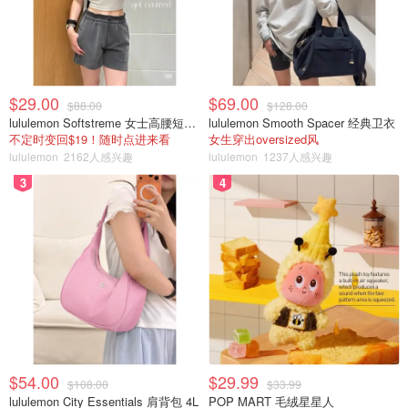
$29.00
$69.00
$88.00
$128.00
lululemon Softstreme 女士高腰短裤 10cm
lululemon Smooth Spacer 经典卫衣
不定时变回$19！随时点进来看
女生穿出oversized风
lululemon
2162人感兴趣
lululemon
1237人感兴趣
3
4
$54.00
$29.99
$108.00
$33.99
lululemon City Essentials 肩背包 4L
POP MART 毛绒星星人