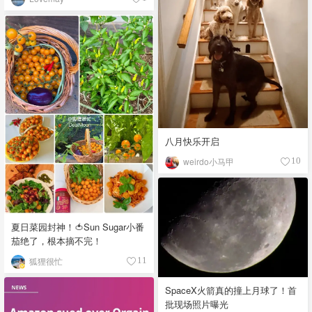
八月快乐开启
weirdo小马甲
10
夏日菜园封神！🍅Sun Sugar小番
茄绝了，根本摘不完！
狐狸很忙
11
SpaceX火箭真的撞上月球了！首
批现场照片曝光