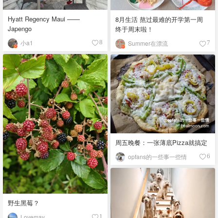
Hyatt Regency Maui ——
8月生活 熬过最难的开学第一周
Japengo
终于周末啦！
小a1
8
Summer在漂流
7
周五晚餐：一张薄底Pizza就搞定
opfans的一些事一些情
6
野生黑莓？
Lovemay
1