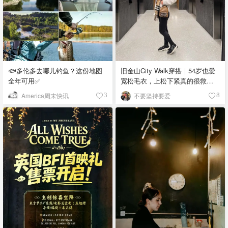
🐟多伦多去哪儿钓鱼？这份地图
旧金山City Walk穿搭｜54岁也爱
全年可用✅
宽松毛衣，上松下紧真的很救比
例
America周末快讯
不要坚持要爱
3
8