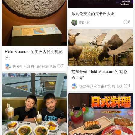
乐高免费送的皮卡丘头饰
咖妃君
6
Field Museum 的美洲古代文明展
区
热爱生活和自由的轻舞飞扬
7
芝加哥😁 Field Museum 的“动物
🦓世界”
热爱生活和自由的轻舞飞扬
4