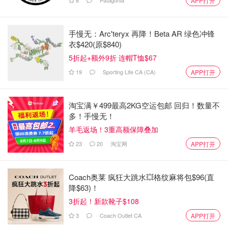
APP打开
手慢无：Arc'teryx 再降！Beta AR 绿色冲锋
衣$420(原$840)
5折起+额外9折 连帽T恤$67
19
Sporting Life CA (CA)
APP打开
淘宝满￥499最高2KG空运包邮 回归！数量不
多！手慢无！
羊毛返场！3重高额保障叠加
23
20
淘宝网
APP打开
Coach奥莱 疯狂大跳水💥格纹麻将包$96(直
降$63)！
3折起！新款靴子$108
3
Coach Outlet CA
APP打开