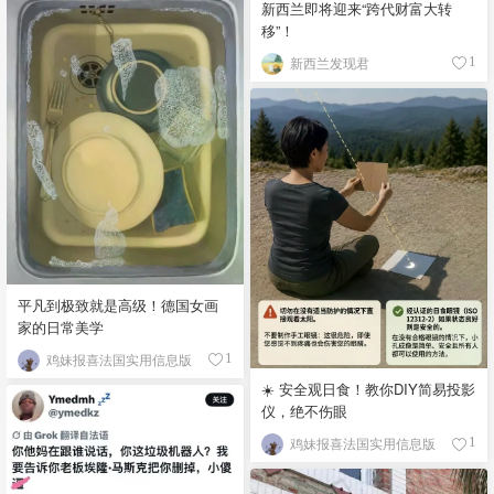
新西兰即将迎来“跨代财富大转
移”！
新西兰发现君
1
平凡到极致就是高级！德国女画
家的日常美学
鸡妹报喜法国实用信息版
1
☀️ 安全观日食！教你DIY简易投影
仪，绝不伤眼
鸡妹报喜法国实用信息版
1