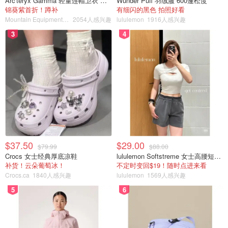
Arc'teryx Gamma 轻量连帽卫衣 女款
Wunder Puff 羽绒服 600蓬松度
锦葵紫首折！蹲补
有细闪的黑色 拍照好看
Mountain Equipment Company
2054人感兴趣
lululemon
1916人感兴趣
3
4
$37.50
$29.00
$79.99
$88.00
Crocs 女士经典厚底凉鞋
lululemon Softstreme 女士高腰短裤 10cm
补货！云朵葡萄冰！
不定时变回$19！随时点进来看
Crocs.ca
1840人感兴趣
lululemon
1569人感兴趣
5
6