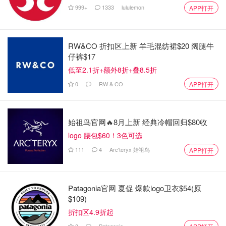
999+
1333
lululemon
APP打开
RW&CO 折扣区上新 羊毛混纺裙$20 阔腿牛
仔裤$17
低至2.1折+额外8折+叠8.5折
0
RW & CO
APP打开
始祖鸟官网🔥8月上新 经典冷帽回归$80收
logo 腰包$60！3色可选
111
4
Arc'teryx 始祖鸟
APP打开
Patagonia官网 夏促 爆款logo卫衣$54(原
$109)
折扣区4.9折起
8
Patagonia