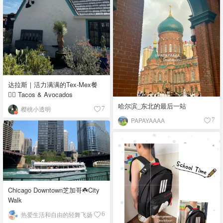
达拉斯｜活力满满的Tex-Mex餐
👉🏼 Tacos & Avocados
哈尔滨_东北的最后一站
樱桃小透明
7
PAPAYAAAA
7
Chicago Downtown芝加哥☘️City
Walk
热爱生活和自由的轻舞飞扬
6