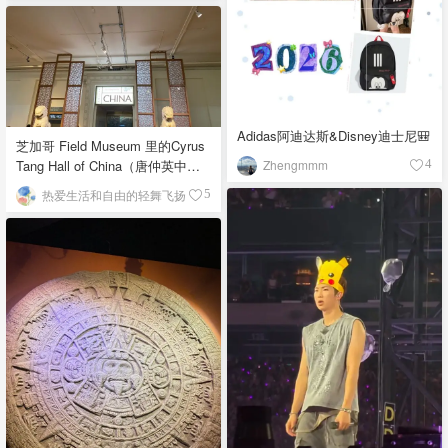
Adidas阿迪达斯&Disney迪士尼🎒
芝加哥 Field Museum 里的Cyrus
Zhengmmm
Tang Hall of China（唐仲英中国
4
馆）
热爱生活和自由的轻舞飞扬
5