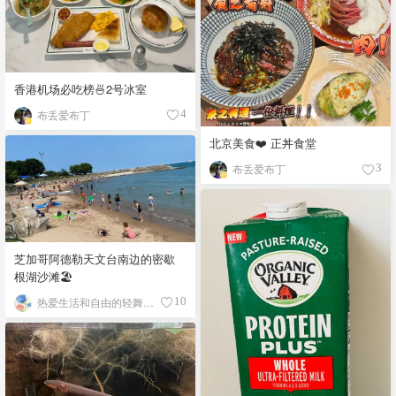
香港机场必吃榜🍜2号冰室
布丢爱布丁
4
北京美食❤️ 正丼食堂
布丢爱布丁
3
芝加哥阿德勒天文台南边的密歇
根湖沙滩🏖️
热爱生活和自由的轻舞飞扬
10