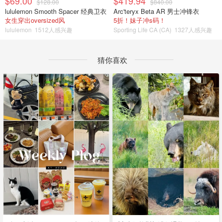
$69.00
$419.94
$128.00
$840.00
lululemon Smooth Spacer 经典卫衣
Arc'teryx Beta AR 男士冲锋衣
女生穿出oversized风
5折！妹子冲s码！
lululemon
1512人感兴趣
Sporting Life CA (CA)
1327人感兴趣
猜你喜欢