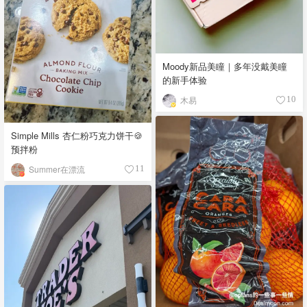
Moody新品美瞳｜多年没戴美瞳
的新手体验
木易
10
Simple Mills 杏仁粉巧克力饼干🍪
预拌粉
Summer在漂流
11