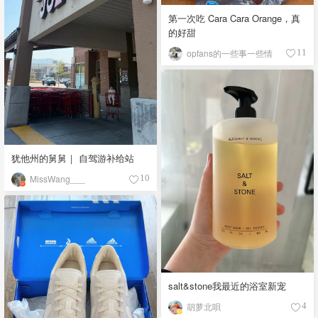
第一次吃 Cara Cara Orange，真
的好甜
opfans的一些事一些情
11
犹他州的舅舅｜ 自驾游补给站
MissWang___
10
salt&stone我最近的浴室新宠
胡萝北唄
4