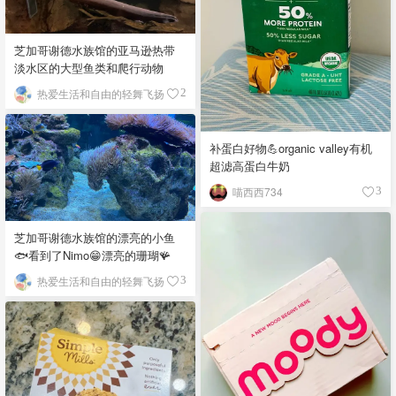
芝加哥谢德水族馆的亚马逊热带
淡水区的大型鱼类和爬行动物
热爱生活和自由的轻舞飞扬
2
补蛋白好物💪organic valley有机
超滤高蛋白牛奶
喵西西734
3
芝加哥谢德水族馆的漂亮的小鱼
🐟看到了Nimo😁漂亮的珊瑚🪸
热爱生活和自由的轻舞飞扬
3