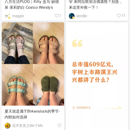
八月生活PLOG｜Kitty·盒马·缺德
🐻 来阿拉斯加没偶遇熊？别急，
舅·茉莉奶白·Costco·Wendy's
来这里补救一下！
maggie
abc個c
2
15
夏天就是属于Birkenstock的季节-
内附如何选择
花开富贵之Mo个Mo