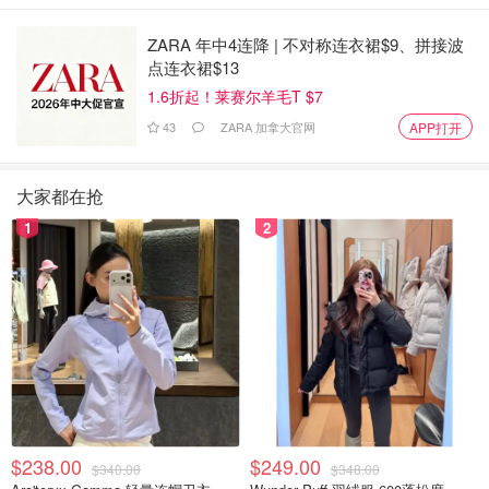
ZARA 年中4连降 | 不对称连衣裙$9、拼接波
点连衣裙$13
1.6折起！莱赛尔羊毛T $7
43
ZARA 加拿大官网
APP打开
大家都在抢
1
2
$238.00
$249.00
$340.00
$348.00