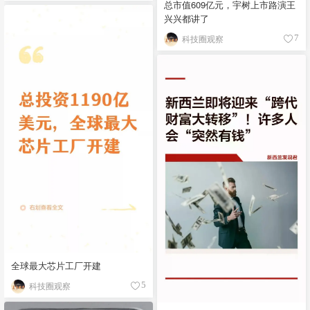
总市值609亿元，宇树上市路演王
兴兴都讲了
科技圈观察
7
全球最大芯片工厂开建
科技圈观察
5