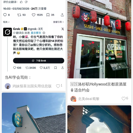
当AI学会骂街：
🇺🇸洛杉矶Hollywood京都居酒屋
鸡妹报喜法国实用信息版
1
🏮适合约会
北美deal蜀黎
6