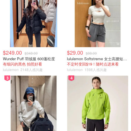
$249.00
$29.00
$348.00
$88.00
Wunder Puff 羽绒服 600蓬松度
lululemon Softstreme 女士高腰短裤 10cm
有细闪的黑色 拍照好看
不定时变回$19！随时点进来看
lululemon
2148人感兴趣
lululemon
1598人感兴趣
3
4