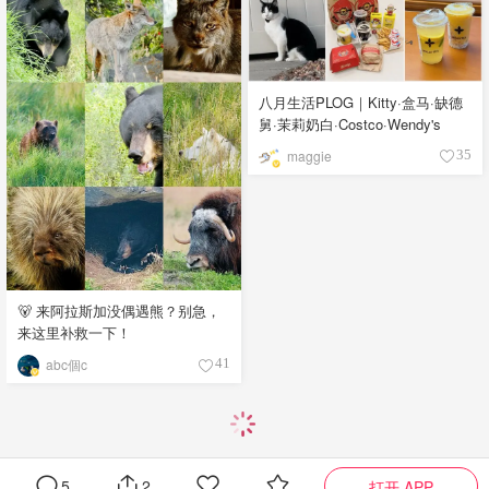
八月生活PLOG｜Kitty·盒马·缺德
舅·茉莉奶白·Costco·Wendy's
maggie
35
🐻 来阿拉斯加没偶遇熊？别急，
来这里补救一下！
abc個c
41
5
2
打开 APP