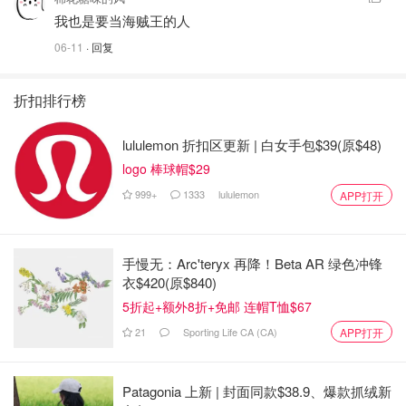
我也是要当海贼王的人
06-11
· 回复
折扣排行榜
lululemon 折扣区更新 | 白女手包$39(原$48)
logo 棒球帽$29
999+
1333
lululemon
APP打开
手慢无：Arc'teryx 再降！Beta AR 绿色冲锋
衣$420(原$840)
5折起+额外8折+免邮 连帽T恤$67
21
Sporting Life CA (CA)
APP打开
Patagonia 上新 | 封面同款$38.9、爆款抓绒新