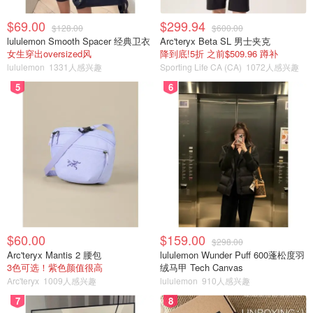
$69.00
$299.94
$128.00
$600.00
lululemon Smooth Spacer 经典卫衣
Arc'teryx Beta SL 男士夹克
女生穿出oversized风
降到底!5折 之前$509.96 蹲补
lululemon
1331人感兴趣
Sporting Life CA (CA)
1072人感兴趣
5
6
$60.00
$159.00
$298.00
Arc'teryx Mantis 2 腰包
lululemon Wunder Puff 600蓬松度羽
3色可选！紫色颜值很高
绒马甲 Tech Canvas
Arc'teryx
1009人感兴趣
lululemon
910人感兴趣
7
8