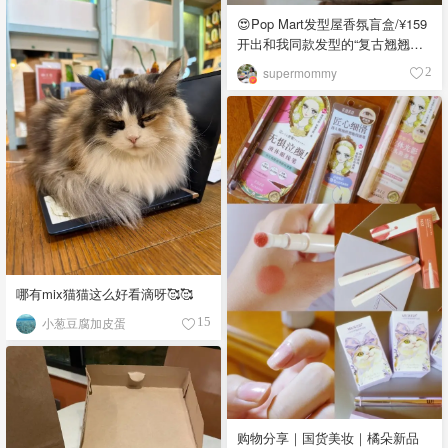
😍Pop Mart发型屋香氛盲盒/¥159
开出和我同款发型的“复古翘翘头”
😍
supermommy
2
哪有mix猫猫这么好看滴呀🥰🥰
小葱豆腐加皮蛋
15
购物分享｜国货美妆｜橘朵新品