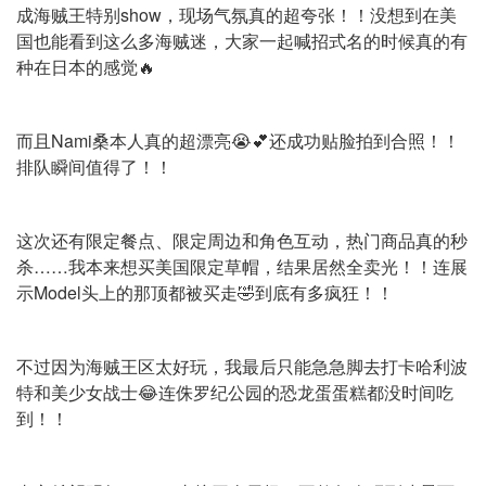
成海贼王特别show，现场气氛真的超夸张！！没想到在美
国也能看到这么多海贼迷，大家一起喊招式名的时候真的有
种在日本的感觉🔥
而且Nami桑本人真的超漂亮😭💕还成功贴脸拍到合照！！
排队瞬间值得了！！
这次还有限定餐点、限定周边和角色互动，热门商品真的秒
杀……我本来想买美国限定草帽，结果居然全卖光！！连展
示Model头上的那顶都被买走🤣到底有多疯狂！！
不过因为海贼王区太好玩，我最后只能急急脚去打卡哈利波
特和美少女战士😂连侏罗纪公园的恐龙蛋蛋糕都没时间吃
到！！