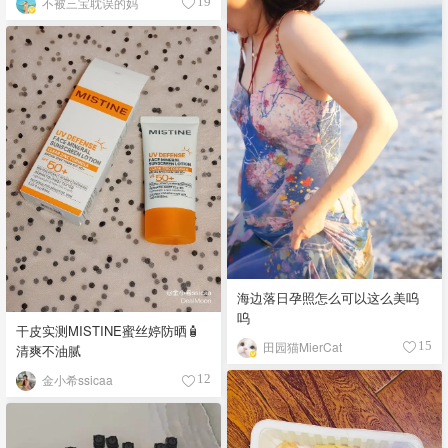
不被三宝耽误的妈
19
海边落日孕照怎么可以这么美呜
呜
干皮实测MISTINE蜜丝婷防晒🧴
田园猫MierCat
15
清爽不油腻
金小希ssicaa
12