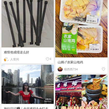
难怪他成绩这么好
人世间
4
山姆🍗农家山地鸡
喵西西734
旅行日记🏙️｜金丝雀码头⛵️打卡