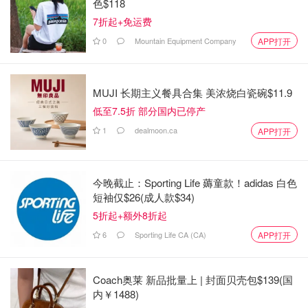
色$118
7折起+免运费
0
Mountain Equipment Company
APP打开
MUJI 长期主义餐具合集 美浓烧白瓷碗$11.9
低至7.5折 部分国内已停产
1
dealmoon.ca
APP打开
今晚截止：Sporting Life 薅童款！adidas 白色
短袖仅$26(成人款$34)
5折起+额外8折起
6
Sporting Life CA (CA)
APP打开
Coach奥莱 新品批量上 | 封面贝壳包$139(国
内￥1488)