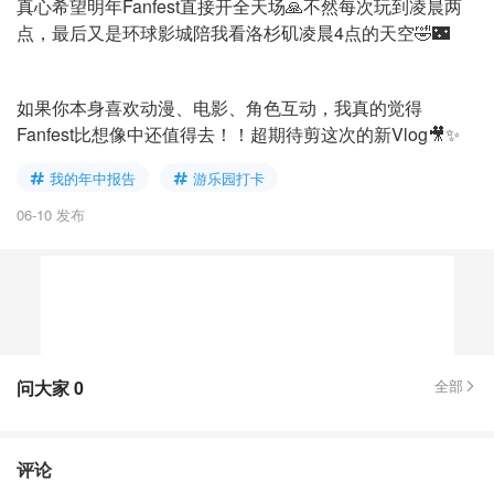
真心希望明年Fanfest直接开全天场🙏不然每次玩到凌晨两
点，最后又是环球影城陪我看洛杉矶凌晨4点的天空🤣🌃
如果你本身喜欢动漫、电影、角色互动，我真的觉得
Fanfest比想像中还值得去！！超期待剪这次的新Vlog🎥✨
我的年中报告
游乐园打卡
06-10 发布
问大家
0
全部
评论