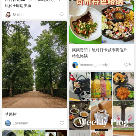
机位➕周边美食
珑Elfin
爽爽贵阳｜绝对打卡城市明信片
特色烙锅
manman_mandy
6
苹果树
Lovemay