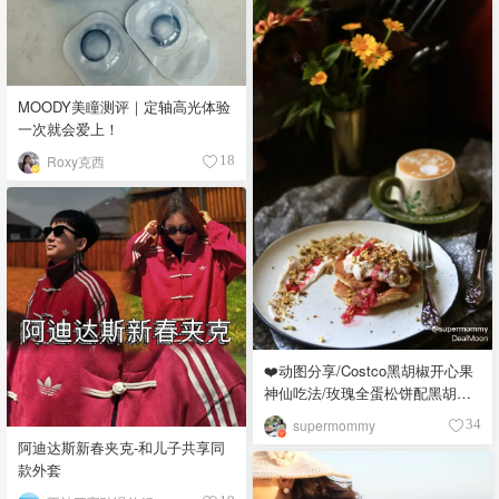
MOODY美瞳测评｜定轴高光体验
一次就会爱上！
Roxy克西
18
❤️动图分享/Costco黑胡椒开心果
神仙吃法/玫瑰全蛋松饼配黑胡椒
开心果碎太惊艳😍
supermommy
34
阿迪达斯新春夹克-和儿子共享同
款外套