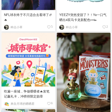
YEEZY突然变甜了？！Ye一口气
NFL球衣终于不只适合去看球了🏈
晒出4双马卡龙新配色🍬👟
🔥
种点小草
种点小草
2
5
吃遍一座城，争做嚼嚼者🔥发笔
记赢礼卡，冲榜得限定勋章
来自月球的晒晒君
6