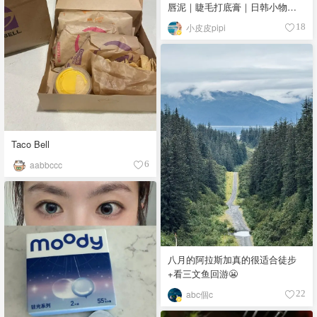
唇泥｜睫毛打底膏｜日韩小物｜
眼线笔｜美甲DIY💅
小皮皮pipi
18
Taco Bell
aabbccc
6
八月的阿拉斯加真的很适合徒步
+看三文鱼回游😬
abc個c
22