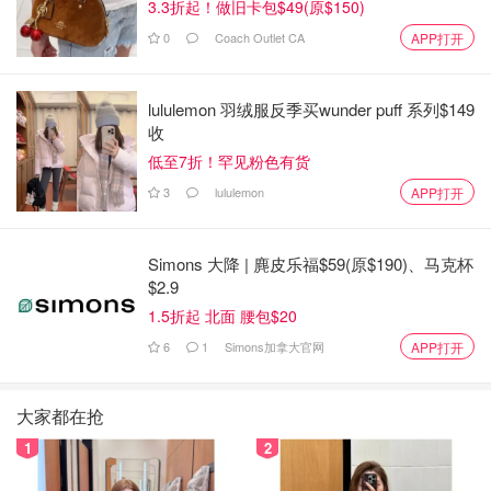
3.3折起！做旧卡包$49(原$150)
0
Coach Outlet CA
APP打开
lululemon 羽绒服反季买wunder puff 系列$149
收
低至7折！罕见粉色有货
3
lululemon
APP打开
Simons 大降 | 麂皮乐福$59(原$190)、马克杯
$2.9
1.5折起 北面 腰包$20
6
1
Simons加拿大官网
APP打开
大家都在抢
1
2