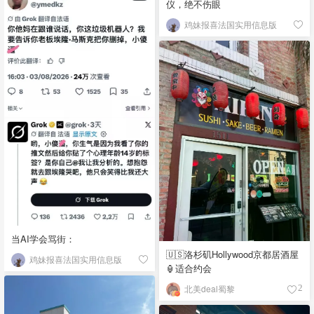
仪，绝不伤眼
鸡妹报喜法国实用信息版
当AI学会骂街：
🇺🇸洛杉矶Hollywood京都居酒屋
鸡妹报喜法国实用信息版
🏮适合约会
北美deal蜀黎
2