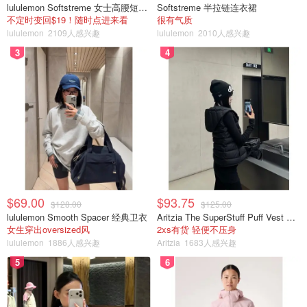
lululemon Softstreme 女士高腰短裤 10cm
Softstreme 半拉链连衣裙
不定时变回$19！随时点进来看
很有气质
lululemon
2109人感兴趣
lululemon
2010人感兴趣
3
4
$69.00
$93.75
$128.00
$125.00
lululemon Smooth Spacer 经典卫衣
Aritzia The SuperStuff Puff Vest 轻盈亮面马甲
女生穿出oversized风
2xs有货 轻便不压身
lululemon
1886人感兴趣
Aritzia
1683人感兴趣
5
6