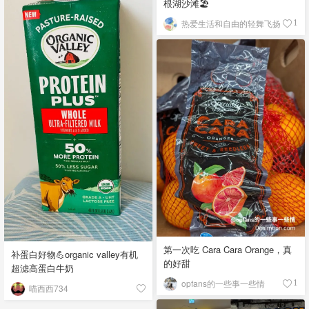
根湖沙滩🏖️
热爱生活和自由的轻舞飞扬
1
第一次吃 Cara Cara Orange，真
补蛋白好物💪organic valley有机
的好甜
超滤高蛋白牛奶
opfans的一些事一些情
1
喵西西734