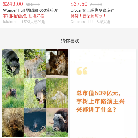
$249.00
$37.50
$348.00
$79.99
Wunder Puff 羽绒服 600蓬松度
Crocs 女士经典厚底凉鞋
有细闪的黑色 拍照好看
补货！云朵葡萄冰！
lululemon
1523人感兴趣
Crocs.ca
1441人感兴趣
猜你喜欢