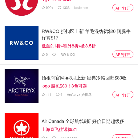
999+
1333
lululemon
APP打开
RW&CO 折扣区上新 羊毛混纺裙$20 阔腿牛
仔裤$17
低至2.1折+额外8折+叠8.5折
0
RW & CO
APP打开
始祖鸟官网🔥8月上新 经典冷帽回归$80收
logo 腰包$60！3色可选
111
4
Arc'teryx 始祖鸟
APP打开
Air Canada 全球航线8折 好价日期超级多
上海直飞往返$921
5
Air Canada