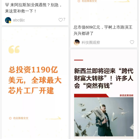
🐻 来阿拉斯加没偶遇熊？别急，
来这里补救一下！
abc個c
7
总市值609亿元，宇树上市路演王
兴兴都讲了
科技圈观察