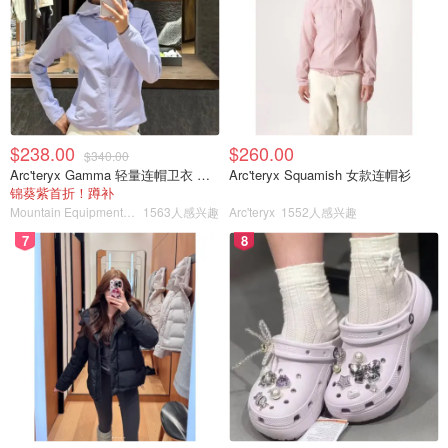
$238.00
$260.00
$340.00
Arc'teryx Gamma 轻量连帽卫衣 女款
Arc'teryx Squamish 女款连帽衫
锦葵紫首折！蹲补
Mountain Equipment Company
1563人感兴趣
Arc'teryx
1552人感兴趣
7
8