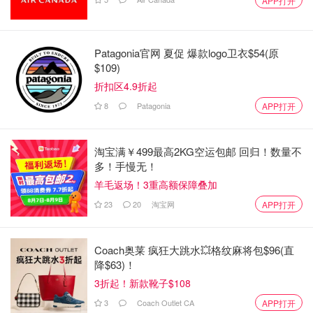
APP打开
Patagonia官网 夏促 爆款logo卫衣$54(原
$109)
折扣区4.9折起
8
Patagonia
APP打开
淘宝满￥499最高2KG空运包邮 回归！数量不
多！手慢无！
羊毛返场！3重高额保障叠加
23
20
淘宝网
APP打开
Coach奥莱 疯狂大跳水💥格纹麻将包$96(直
降$63)！
3折起！新款靴子$108
3
Coach Outlet CA
APP打开