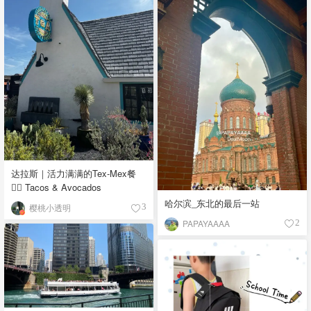
达拉斯｜活力满满的Tex-Mex餐
👉🏼 Tacos & Avocados
哈尔滨_东北的最后一站
樱桃小透明
3
PAPAYAAAA
2