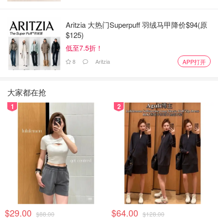
Aritzia 大热门Superpuff 羽绒马甲降价$94(原
$125)
低至7.5折！
8
Aritzia
APP打开
大家都在抢
1
2
$29.00
$64.00
$88.00
$128.00