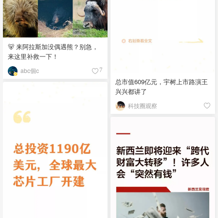
🐻 来阿拉斯加没偶遇熊？别急，
来这里补救一下！
abc個c
7
总市值609亿元，宇树上市路演王
兴兴都讲了
科技圈观察