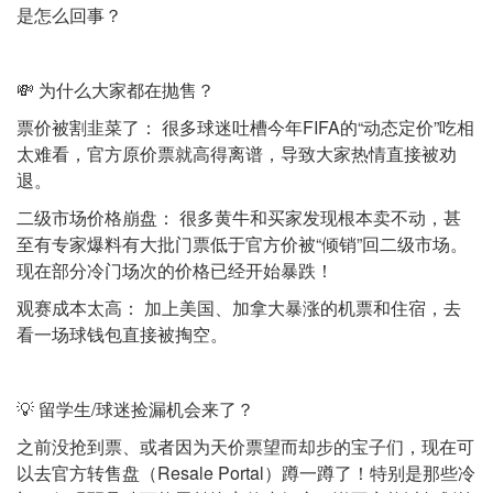
是怎么回事？
💸 为什么大家都在抛售？
票价被割韭菜了： 很多球迷吐槽今年FIFA的“动态定价”吃相
太难看，官方原价票就高得离谱，导致大家热情直接被劝
退。
二级市场价格崩盘： 很多黄牛和买家发现根本卖不动，甚
至有专家爆料有大批门票低于官方价被“倾销”回二级市场。
现在部分冷门场次的价格已经开始暴跌！
观赛成本太高： 加上美国、加拿大暴涨的机票和住宿，去
看一场球钱包直接被掏空。
💡 留学生/球迷捡漏机会来了？
之前没抢到票、或者因为天价票望而却步的宝子们，现在可
以去官方转售盘（Resale Portal）蹲一蹲了！特别是那些冷