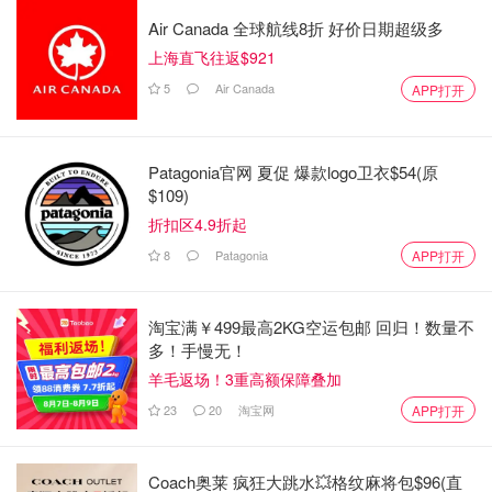
Air Canada 全球航线8折 好价日期超级多
上海直飞往返$921
5
Air Canada
APP打开
Patagonia官网 夏促 爆款logo卫衣$54(原
$109)
折扣区4.9折起
8
Patagonia
APP打开
淘宝满￥499最高2KG空运包邮 回归！数量不
多！手慢无！
羊毛返场！3重高额保障叠加
23
20
淘宝网
APP打开
Coach奥莱 疯狂大跳水💥格纹麻将包$96(直