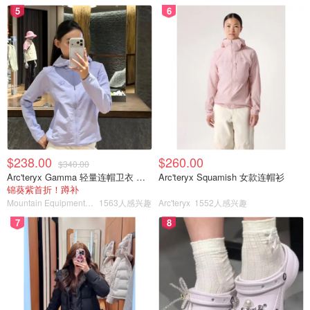
5
6
$238.00
$260.00
$340.00
Arc'teryx Gamma 轻量连帽卫衣 女款
Arc'teryx Squamish 女款连帽衫
锦葵紫首折！蹲补
Mountain Equipment Company
1563人感兴趣
Arc'teryx
1552人感兴趣
7
8