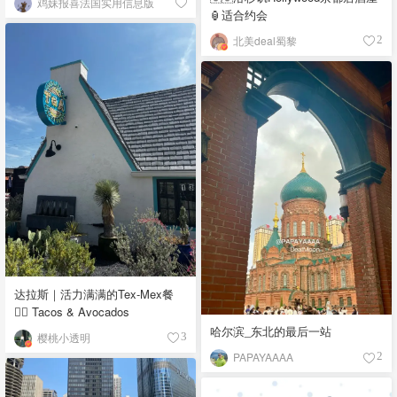
鸡妹报喜法国实用信息版
🏮适合约会
北美deal蜀黎
2
达拉斯｜活力满满的Tex-Mex餐
👉🏼 Tacos & Avocados
哈尔滨_东北的最后一站
樱桃小透明
3
PAPAYAAAA
2