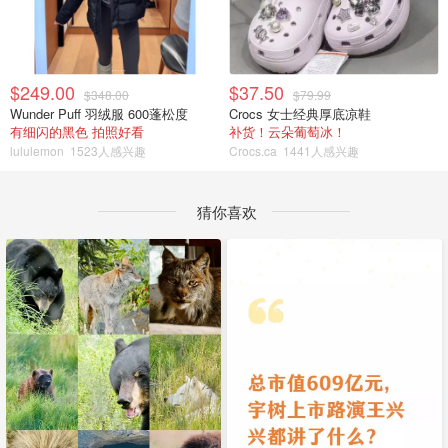
$249.00
$37.50
$348.00
$79.99
Wunder Puff 羽绒服 600蓬松度
Crocs 女士经典厚底凉鞋
有细闪的黑色 拍照好看
补货！云朵葡萄冰！
lululemon
1523人感兴趣
Crocs.ca
1441人感兴趣
猜你喜欢