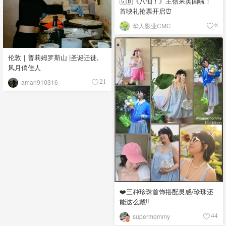
🇬🇧《八仙！》主创来英国啦！
首映礼抢票开启⏰
华人影业CMC
6
伦敦｜普莉姆罗斯山 |圣诞迁徙,
风月俏佳人
aman910316
21
❤️三种珍珠首饰搭配灵感/珍珠还
能这么戴‼️
supermommy
44