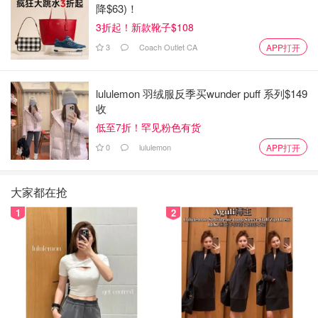
降$63)！
3折起！新款靴子$108
3
Coach Outlet CA
APP打开
lululemon 羽绒服反季买wunder puff 系列$149
收
低至7折！罕见粉色有货
0
lululemon
APP打开
大家都在抢
1
2