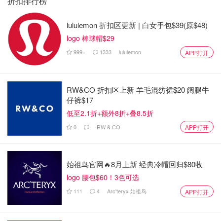
折扣排行榜
lululemon 折扣区更新 | 白女手包$39(原$48)
logo 棒球帽$29
999+
1333
lululemon
APP打开
RW&CO 折扣区上新 羊毛混纺裙$20 阔腿牛
仔裤$17
低至2.1折+额外8折+叠8.5折
0
RW & CO
APP打开
始祖鸟官网🔥8月上新 经典冷帽回归$80收
logo 腰包$60！3色可选
111
4
Arc'teryx 始祖鸟
APP打开