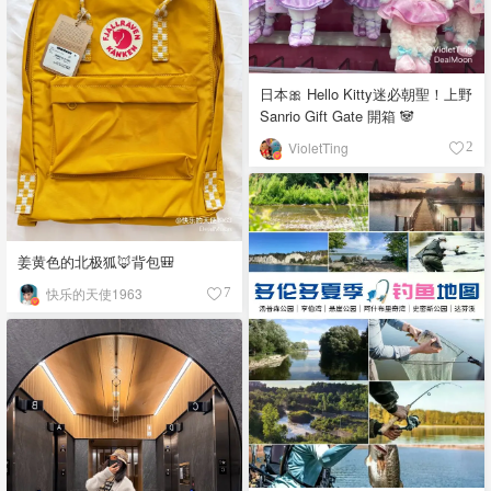
日本🎀 Hello Kitty迷必朝聖！上野
Sanrio Gift Gate 開箱 🐼
VioletTing
2
姜黄色的北极狐🦊背包🎒
快乐的天使1963
7