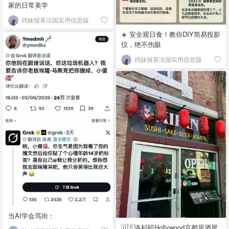
家的日常美学
鸡妹报喜法国实用信息版
☀️ 安全观日食！教你DIY简易投影
仪，绝不伤眼
鸡妹报喜法国实用信息版
当AI学会骂街：
🇺🇸洛杉矶Hollywood京都居酒屋