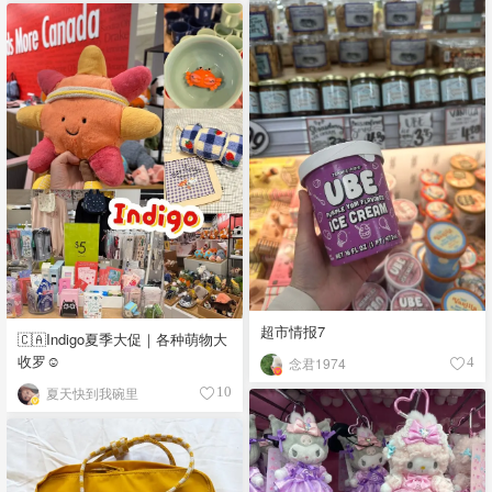
超市情报7
🇨🇦Indigo夏季大促｜各种萌物大
收罗☺️
念君1974
4
夏天快到我碗里
10