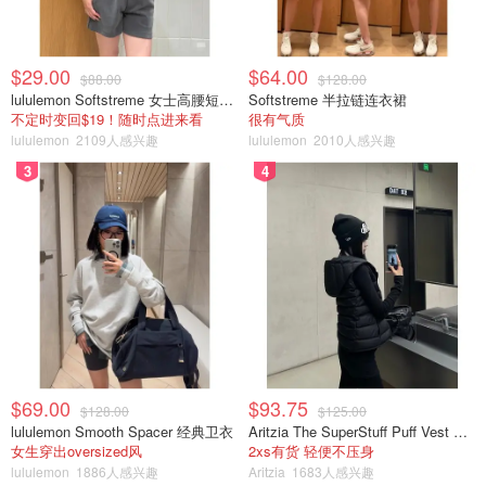
$29.00
$64.00
$88.00
$128.00
lululemon Softstreme 女士高腰短裤 10cm
Softstreme 半拉链连衣裙
不定时变回$19！随时点进来看
很有气质
lululemon
2109人感兴趣
lululemon
2010人感兴趣
3
4
$69.00
$93.75
$128.00
$125.00
lululemon Smooth Spacer 经典卫衣
Aritzia The SuperStuff Puff Vest 轻盈亮面马甲
女生穿出oversized风
2xs有货 轻便不压身
lululemon
1886人感兴趣
Aritzia
1683人感兴趣