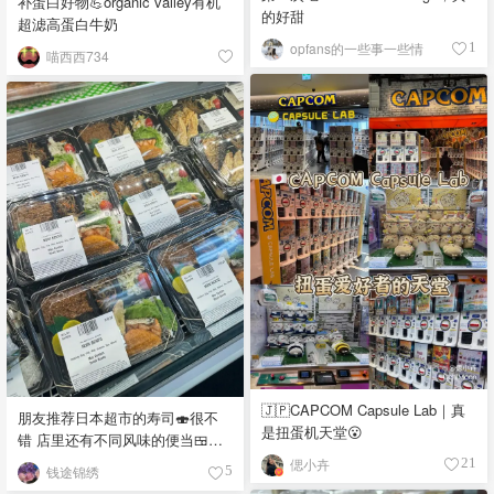
补蛋白好物💪organic valley有机
的好甜
超滤高蛋白牛奶
opfans的一些事一些情
1
喵西西734
🇯🇵CAPCOM Capsule Lab｜真
朋友推荐日本超市的寿司🍣很不
是扭蛋机天堂😮
错 店里还有不同风味的便当🍱，
饭团🍙 品种真多，价格又实惠，
偲小卉
21
钱途锦绣
5
都看馋了