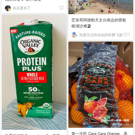
布丢爱布丁
芝加哥阿德勒天文台南边的密歇
根湖沙滩🏖️
热爱生活和自由的轻舞飞扬
1
第一次吃 Cara Cara Orange，真