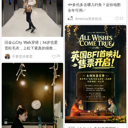
🐟多伦多去哪儿钓鱼？这份地图
全年可用✅
America周末快讯
22
旧金山City Walk穿搭｜54岁也爱
宽松毛衣，上松下紧真的很救比
例
不要坚持要爱
26