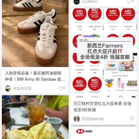
LuxMoon
4
入秋穿搭必备！最近被阿迪狠狠
种草！BW Army 和 Sambae 值得
拥有！
布拉布拉莓
6
🇳🇿纽村百货红点大促来袭 全场
低至4折捡漏
邪流纨wendy