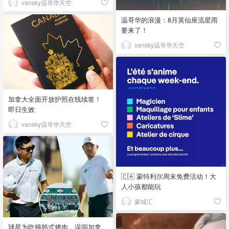
vansky温哥华天空
温哥华的浪漫：8月英仙座流星雨
要来了！
vansky温哥华天空
加拿大全面开放护照在线续签！
即日生效
vansky温哥华天空
🇨🇦 蒙特利尔周末免费活动！大
人小孩都能玩
蒙城汇
球星为吃顿韩式烤肉，误闯加拿