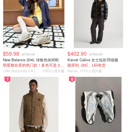
$59.98
$402.90
$155.00
$790.00
New Balance 204L 绿银色休闲鞋
Kanuk Calixa 女士短款羽绒服
明星都在穿的热门款！多色可选 3.8折
能穿到 -20C，L码有货
Little Burgundy CA (CA）
1093人感兴趣
Kanuk
1010人感兴趣
7
8