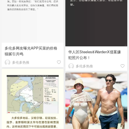
多伦多网友曝光APP买菜的价格
华人区Steeles&WardenX侵案嫌
猫腻引共鸣
犯照片公布！
多伦多热推
多伦多热推