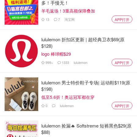
多！手慢无！
羊毛返场！3重高额保障叠加
13
7
淘宝网
APP打开
lululemon 折扣区更新 | 超经典卫衣$69(原
$128)
logo 棒球帽$29
999+
1333
lululemon
APP打开
lululemon 男士特价鞋子专场| 运动鞋$119(原
$198)
低至5.6折！奥运冠军都在穿
0
lululemon
APP打开
lululemon 捡漏🔥 Softstreme 短裤黑色$29(原
$88)