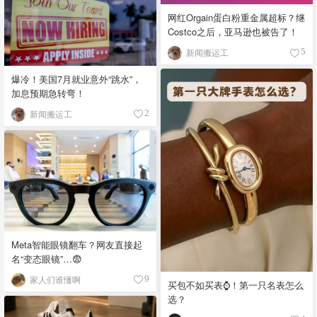
网红Orgain蛋白粉重金属超标？继
Costco之后，亚马逊也被告了！
新闻搬运工
5
爆冷！美国7月就业意外“跳水”，
加息预期急转弯！
新闻搬运工
2
Meta智能眼镜翻车？网友直接起
名“变态眼镜”…😨
家人们谁懂啊
9
买包不如买表⌚️！第一只名表怎么
选？