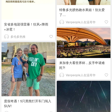
特鲁多光膀热吻水果姐！别太爱
了…
Vanpeople人在温哥华
安省多地迎强雷暴！狂风+降雨
+冰雹！
多伦多热推
来加拿大看世界杯，反手申请难
民?!
Vanpeople人在温哥华
度假奇遇！5只黑熊打开车门闯入
SUV!