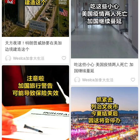
天方夜谭！特朗普威胁要在美加
边境建造这个
Westca加拿大生活
吃这些小心 美国疫情两人死亡 加
国继续蔓延
Westca加拿大生活