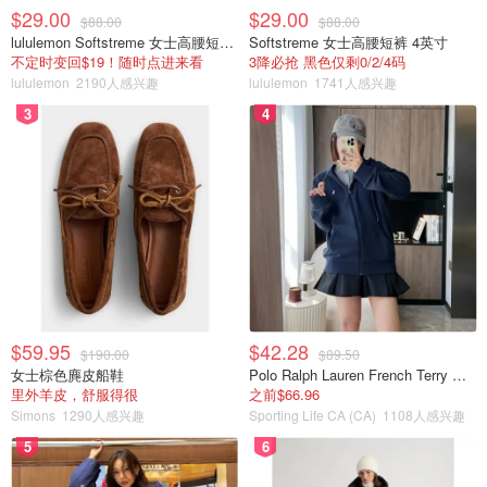
$29.00
$29.00
$88.00
$88.00
lululemon Softstreme 女士高腰短裤 10cm
Softstreme 女士高腰短裤 4英寸
不定时变回$19！随时点进来看
3降必抢 黑色仅剩0/2/4码
lululemon
2190人感兴趣
lululemon
1741人感兴趣
3
4
$59.95
$42.28
$190.00
$89.50
女士棕色麂皮船鞋
Polo Ralph Lauren French Terry 女童连帽卫衣 7-16码
里外羊皮，舒服得很
之前$66.96
Simons
1290人感兴趣
Sporting Life CA (CA)
1108人感兴趣
5
6