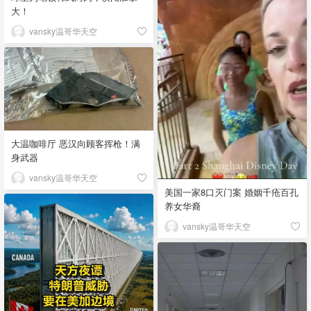
大！
vansky温哥华天空
大温咖啡厅 恶汉向顾客挥枪！满
身武器
vansky温哥华天空
美国一家8口灭门案 婚姻千疮百孔
养女华裔
vansky温哥华天空