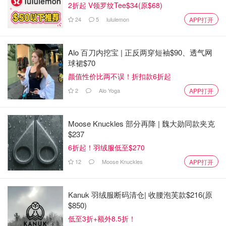
2折起 V领罗纹Tee$34(原$68)
24
5
lululemon
APP打开
Alo 百刀内挖宝 | 正反两穿短袖$90、透气网
球裙$70
颜值性价比两不误！折扣款6折起
2
Alo Yoga
APP打开
Moose Knuckles 部分再降 | 魏大勋同款夹克
$237
6折起！羽绒服低至$270
12
Moose Knuckles
APP打开
Kanuk 羽绒服断码清仓| 收腰泡芙款$216(原
$850)
低至3折+额外8.5折！