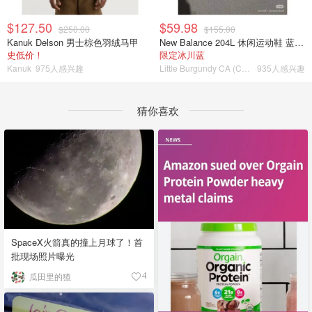
$127.50
$59.98
$250.00
$155.00
Kanuk Delson 男士棕色羽绒马甲
New Balance 204L 休闲运动鞋 蓝银色
史低价！
限定冰川蓝
Kanuk
975人感兴趣
Little Burgundy CA (CA）
935人感兴趣
猜你喜欢
SpaceX火箭真的撞上月球了！首
批现场照片曝光
瓜田里的猹
4