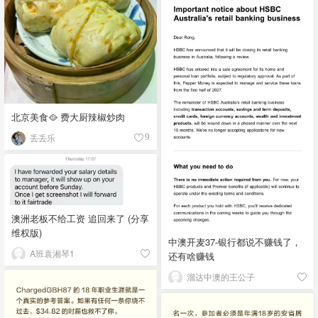
北京美食🥘 费大厨辣椒炒肉
丢丢乐
9
澳洲老板不给工资 追回来了 (分享
维权版)
中澳开麦37-银行都说不赚钱了，
A班袁湘琴1
还有啥赚钱
溜达中澳的王公子