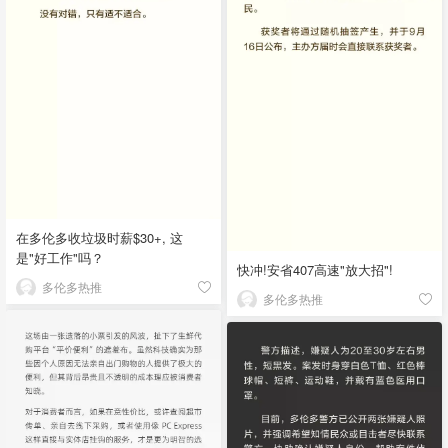
在多伦多收垃圾时薪$30+, 这
是"好工作"吗？
快冲!安省407高速"放大招"!
多伦多热推
多伦多热推