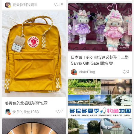
夏天快到我碗里
10
日本🎀 Hello Kitty迷必朝聖！上野
Sanrio Gift Gate 開箱 🐼
VioletTing
2
姜黄色的北极狐🦊背包🎒
快乐的天使1963
7