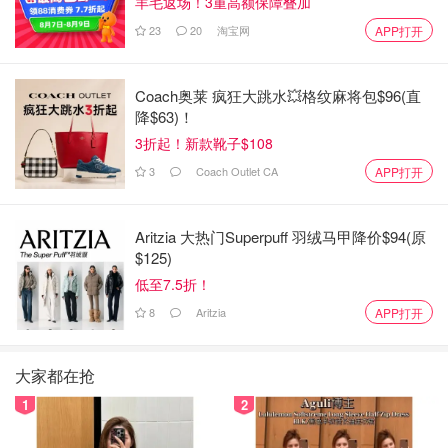
羊毛返场！3重高额保障叠加
23
20
淘宝网
APP打开
Coach奥莱 疯狂大跳水💥格纹麻将包$96(直
降$63)！
3折起！新款靴子$108
3
Coach Outlet CA
APP打开
Aritzia 大热门Superpuff 羽绒马甲降价$94(原
$125)
低至7.5折！
8
Aritzia
APP打开
大家都在抢
1
2