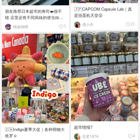
🇯🇵CAPCOM Capsule Lab｜真
朋友推荐日本超市的寿司🍣很不
是扭蛋机天堂😮
错 店里还有不同风味的便当🍱，
饭团🍙 品种真多，价格又实惠，
偲小卉
21
钱途锦绣
5
都看馋了
超市情报7
🇨🇦Indigo夏季大促｜各种萌物大
收罗☺️
念君1974
4