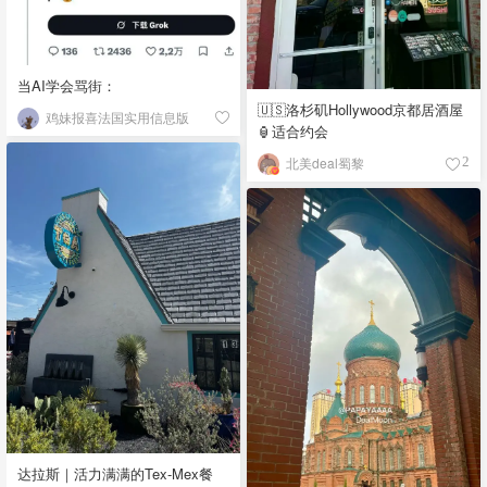
当AI学会骂街：
🇺🇸洛杉矶Hollywood京都居酒屋
鸡妹报喜法国实用信息版
🏮适合约会
北美deal蜀黎
2
达拉斯｜活力满满的Tex-Mex餐