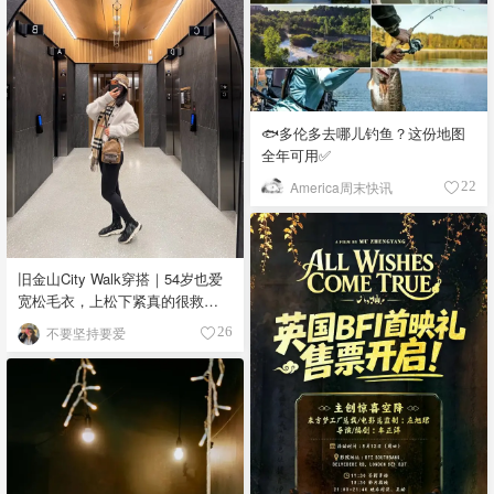
🐟多伦多去哪儿钓鱼？这份地图
全年可用✅
America周末快讯
22
旧金山City Walk穿搭｜54岁也爱
宽松毛衣，上松下紧真的很救比
例
不要坚持要爱
26