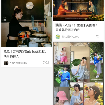
🇬🇧《八仙！》主创来英国啦！
首映礼抢票开启⏰
华人影业CMC
6
伦敦｜普莉姆罗斯山 |圣诞迁徙,
风月俏佳人
aman910316
21