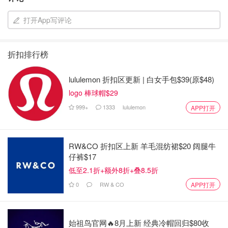
打开App写评论
折扣排行榜
lululemon 折扣区更新 | 白女手包$39(原$48)
logo 棒球帽$29
999+
1333
lululemon
APP打开
RW&CO 折扣区上新 羊毛混纺裙$20 阔腿牛
仔裤$17
低至2.1折+额外8折+叠8.5折
0
RW & CO
APP打开
始祖鸟官网🔥8月上新 经典冷帽回归$80收