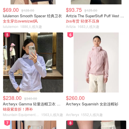
$69.00
$93.75
$128.00
$125.00
lululemon Smooth Spacer 经典卫衣
Aritzia The SuperStuff Puff Vest 轻盈亮面马甲
女生穿出oversized风
2xs有货 轻便不压身
lululemon
1886人感兴趣
Aritzia
1683人感兴趣
5
6
$238.00
$260.00
$340.00
Arc'teryx Gamma 轻量连帽卫衣 女款
Arc'teryx Squamish 女款连帽衫
锦葵紫首折！蹲补
Mountain Equipment Company
1563人感兴趣
Arc'teryx
1552人感兴趣
7
8