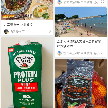
热爱生活和自由的轻舞飞扬
北京美食❤️ 正丼食堂
布丢爱布丁
芝加哥阿德勒天文台南边的密歇
根湖沙滩🏖️
热爱生活和自由的轻舞飞扬
1