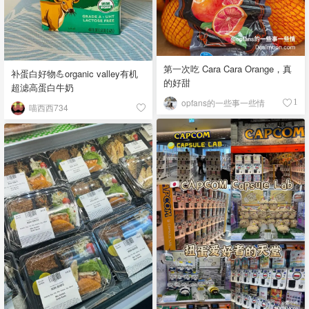
第一次吃 Cara Cara Orange，真
补蛋白好物💪organic valley有机
的好甜
超滤高蛋白牛奶
opfans的一些事一些情
1
喵西西734