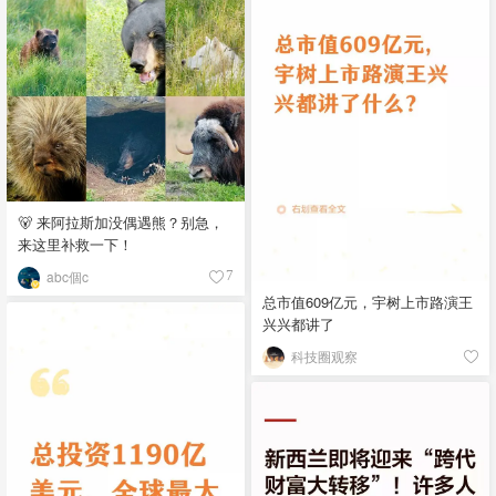
🐻 来阿拉斯加没偶遇熊？别急，
来这里补救一下！
abc個c
7
总市值609亿元，宇树上市路演王
兴兴都讲了
科技圈观察