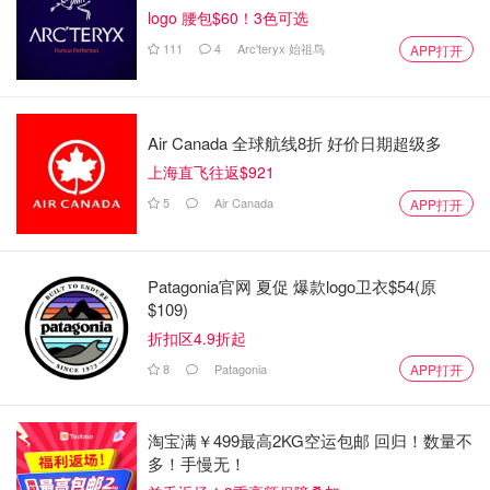
logo 腰包$60！3色可选
111
4
Arc'teryx 始祖鸟
APP打开
Air Canada 全球航线8折 好价日期超级多
上海直飞往返$921
5
Air Canada
APP打开
Patagonia官网 夏促 爆款logo卫衣$54(原
$109)
折扣区4.9折起
8
Patagonia
APP打开
淘宝满￥499最高2KG空运包邮 回归！数量不
多！手慢无！