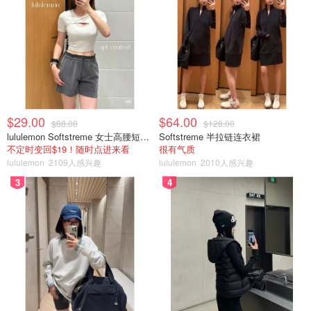
$29.00
$64.00
$88.00
$128.00
lululemon Softstreme 女士高腰短裤 10cm
Softstreme 半拉链连衣裙
不定时变回$19！随时点进来看
很有气质
lululemon
2109人感兴趣
lululemon
2010人感兴趣
3
4