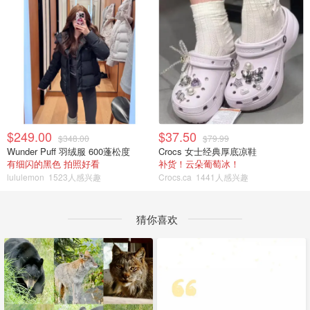
$249.00
$37.50
$348.00
$79.99
Wunder Puff 羽绒服 600蓬松度
Crocs 女士经典厚底凉鞋
有细闪的黑色 拍照好看
补货！云朵葡萄冰！
lululemon
1523人感兴趣
Crocs.ca
1441人感兴趣
猜你喜欢