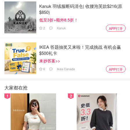
Kanuk 羽绒服断码清仓| 收腰泡芙款$216(原
$850)
低至3折+额外8.5折！
2
Kanuk
APP打开
IKEA 答题抽奖又来啦！完成挑战 有机会赢
$500礼卡
来抄答案>>
6
Ikea Canada
APP打开
大家都在抢
1
2