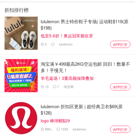
折扣排行榜
lululemon 男士特价鞋子专场| 运动鞋$119(原
$198)
低至5.6折！奥运冠军都在穿
0
lululemon
APP打开
淘宝满￥499最高2KG空运包邮 回归！数量不
多！手慢无！
羊毛返场！3重高额保障叠加
13
7
淘宝网
APP打开
lululemon 折扣区更新 | 超经典卫衣$69(原
$128)
logo 棒球帽$29
999+
1333
lululemon
APP打开