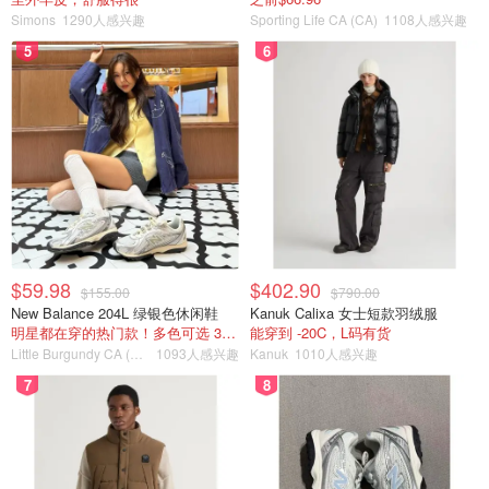
Simons
1290人感兴趣
Sporting Life CA (CA)
1108人感兴趣
5
6
$59.98
$402.90
$155.00
$790.00
New Balance 204L 绿银色休闲鞋
Kanuk Calixa 女士短款羽绒服
明星都在穿的热门款！多色可选 3.8折
能穿到 -20C，L码有货
Little Burgundy CA (CA）
1093人感兴趣
Kanuk
1010人感兴趣
7
8