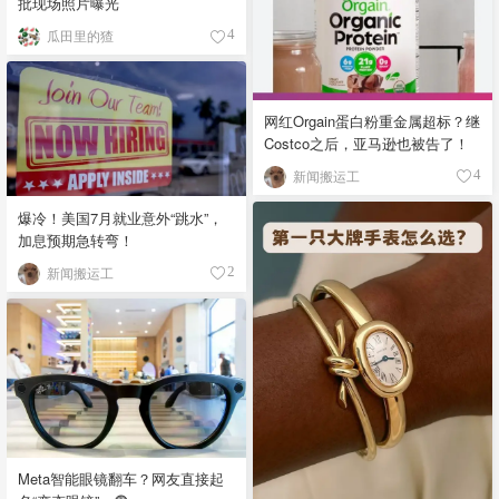
批现场照片曝光
瓜田里的猹
4
网红Orgain蛋白粉重金属超标？继
Costco之后，亚马逊也被告了！
新闻搬运工
4
爆冷！美国7月就业意外“跳水”，
加息预期急转弯！
新闻搬运工
2
Meta智能眼镜翻车？网友直接起