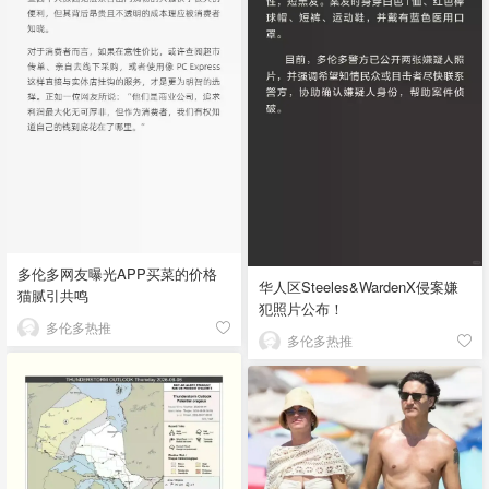
多伦多网友曝光APP买菜的价格
华人区Steeles&WardenX侵案嫌
猫腻引共鸣
犯照片公布！
多伦多热推
多伦多热推