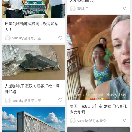
蒙城汇
球星为吃顿韩式烤肉，误闯加拿
大！
vansky温哥华天空
大温咖啡厅 恶汉向顾客挥枪！满
身武器
vansky温哥华天空
美国一家8口灭门案 婚姻千疮百孔
养女华裔
vansky温哥华天空