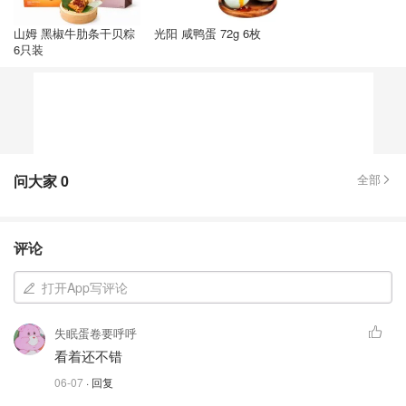
山姆 黑椒牛肋条干贝粽
光阳 咸鸭蛋 72g 6枚
6只装
问大家
0
全部
评论
打开App写评论
失眠蛋卷要呼呼
看着还不错
06-07
· 回复