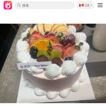
🇨🇦
CA