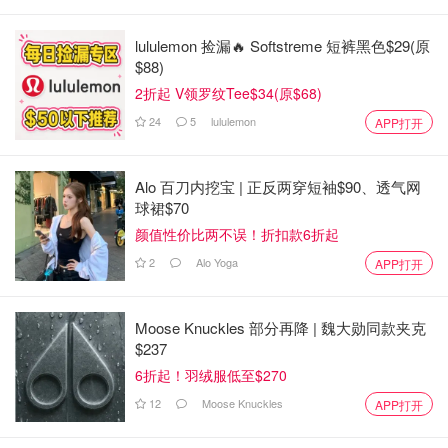
lululemon 捡漏🔥 Softstreme 短裤黑色$29(原
$88)
2折起 V领罗纹Tee$34(原$68)
24
5
lululemon
APP打开
Alo 百刀内挖宝 | 正反两穿短袖$90、透气网
球裙$70
颜值性价比两不误！折扣款6折起
2
Alo Yoga
APP打开
Moose Knuckles 部分再降 | 魏大勋同款夹克
$237
6折起！羽绒服低至$270
12
Moose Knuckles
APP打开