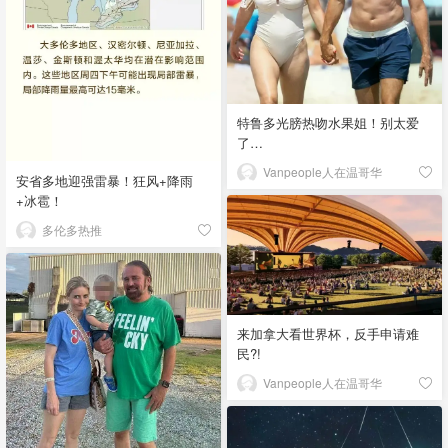
特鲁多光膀热吻水果姐！别太爱
了…
Vanpeople人在温哥华
安省多地迎强雷暴！狂风+降雨
+冰雹！
多伦多热推
来加拿大看世界杯，反手申请难
民?!
Vanpeople人在温哥华