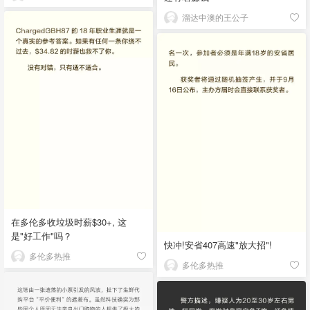
溜达中澳的王公子
在多伦多收垃圾时薪$30+, 这
是"好工作"吗？
快冲!安省407高速"放大招"!
多伦多热推
多伦多热推