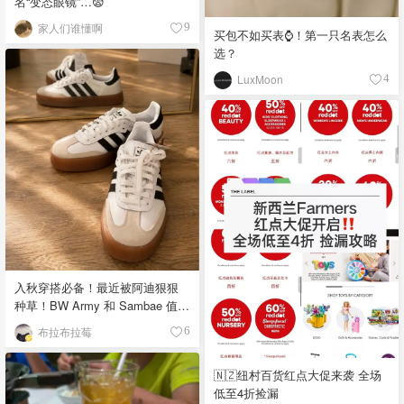
名“变态眼镜”…😨
家人们谁懂啊
9
买包不如买表⌚️！第一只名表怎么
选？
LuxMoon
4
入秋穿搭必备！最近被阿迪狠狠
种草！BW Army 和 Sambae 值得
拥有！
布拉布拉莓
6
🇳🇿纽村百货红点大促来袭 全场
低至4折捡漏