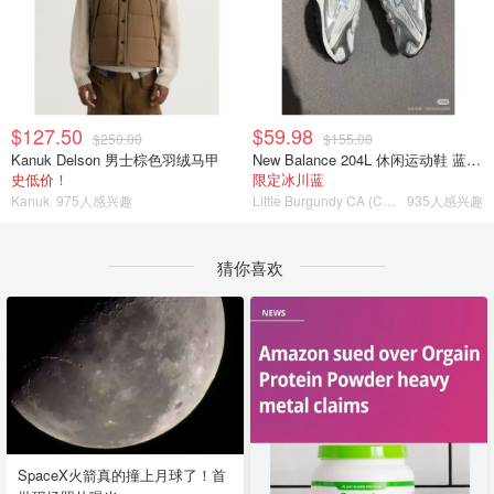
$127.50
$59.98
$250.00
$155.00
Kanuk Delson 男士棕色羽绒马甲
New Balance 204L 休闲运动鞋 蓝银色
史低价！
限定冰川蓝
Kanuk
975人感兴趣
Little Burgundy CA (CA）
935人感兴趣
猜你喜欢
SpaceX火箭真的撞上月球了！首