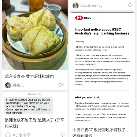
邪流纨wendy
北京美食🥘 费大厨辣椒炒肉
丢丢乐
9
澳洲老板不给工资 追回来了 (分享
维权版)
中澳开麦37-银行都说不赚钱了，
A班袁湘琴1
还有啥赚钱