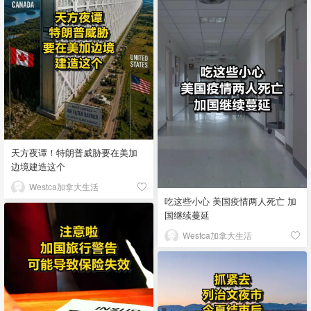
天方夜谭！特朗普威胁要在美加
边境建造这个
Westca加拿大生活
吃这些小心 美国疫情两人死亡 加
国继续蔓延
Westca加拿大生活