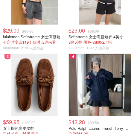
$29.00
$29.00
$88.00
$88.00
lululemon Softstreme 女士高腰短裤 10cm
Softstreme 女士高腰短裤 4英寸
不定时变回$19！随时点进来看
3降必抢 黑色仅剩0/2/4码
lululemon
2190人感兴趣
lululemon
1741人感兴趣
3
4
$59.95
$42.28
$190.00
$89.50
女士棕色麂皮船鞋
Polo Ralph Lauren French Terry 女童连帽卫衣 7-16码
里外羊皮，舒服得很
之前$66.96