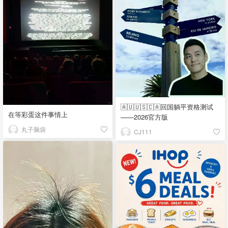
🇦🇺🇺🇸🇨🇦回国躺平资格测试
在等彩蛋这件事情上
——2026官方版
丸子脑袋
CJ111