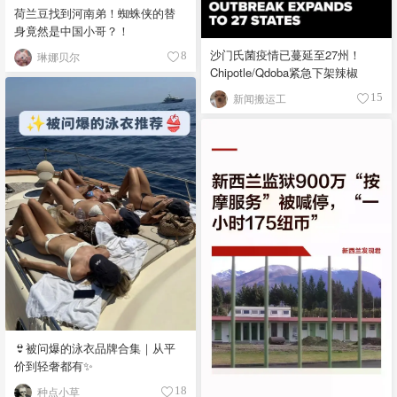
荷兰豆找到河南弟！蜘蛛侠的替
身竟然是中国小哥？！
沙门氏菌疫情已蔓延至27州！
琳娜贝尔
8
Chipotle/Qdoba紧急下架辣椒
新闻搬运工
15
👙被问爆的泳衣品牌合集｜从平
价到轻奢都有✨
种点小草
18