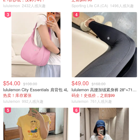
lululemon
2432人感兴趣
Sporting Life CA (CA)
1496人感兴趣
3
4
$54.00
$49.00
$108.00
$168.00
lululemon City Essentials 肩背包 4L
lululemon 高腰加绒紧身裤 28"≈71cm 5个口袋
热卖！库存紧张
码全！史低价，之前$99
lululemon
992人感兴趣
lululemon
761人感兴趣
5
6