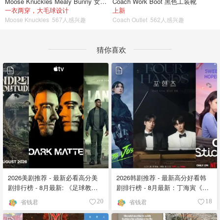
Moose Knuckles Mealy Bunny 女士双面穿连帽外套
Coach Work Boot 黑色工装靴
一衣两穿，大毛球设计
上新
Moose Knuckles
567人感兴趣
Coach Outlet
562人感兴趣
猜你喜欢
2026美剧推荐 - 最新必看高分美
2026韩剧推荐 - 最新高分好看韩
剧排行榜 - 8月最新: 《​​足球教练
剧排行榜 - 8月最新：丁海寅《我
》第四季回归！
的荒糖恋爱 》上线❣️
省钱君
省钱君
20
18