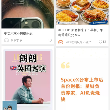
🥞 IHOP 新套餐来了！早餐、午
奉劝大家不要拔头发…
餐通通只要 $6+
单单丁单
Felix吃喝玩乐不破产
13