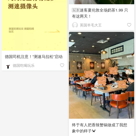
🇬🇧迷客夏伦敦全场奶茶1.99 只
有这两天！
英国羊毛大王
德国司机注意！“测速马拉松”启动
德国吃喝玩乐
终于有人把香辣蟹锅做成了我想
象中的样子🦀