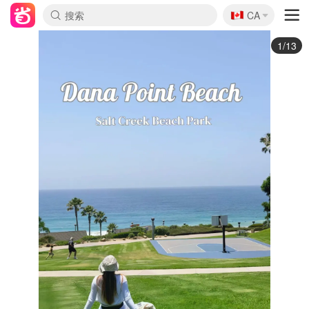
🇨🇦
CA
2/13