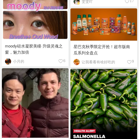
雯雯吖
17
moody硅水凝胶美瞳·升级灵魂之
星巴克秋季限定开抢！超市版南
窗，魅力加倍
瓜系列全盘点
小月的
6
让我看看有啥好吃的
9