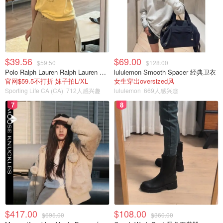
$39.56
$69.00
$59.50
$128.00
Polo Ralph Lauren Ralph Lauren Polo Bear 女童棉T恤 染色 1件
lululemon Smooth Spacer 经典卫衣
官网$59.5不打折 妹子拍L/XL
女生穿出oversized风
Sporting Life CA (CA)
712人感兴趣
lululemon
669人感兴趣
7
8
$417.00
$108.00
$695.00
$360.00