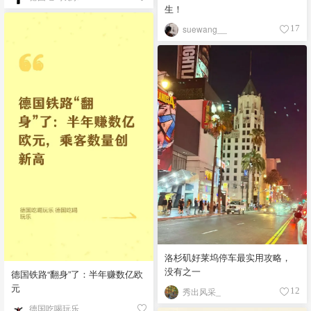
生！
suewang__
17
洛杉矶好莱坞停车最实用攻略，
没有之一
德国铁路“翻身”了：半年赚数亿欧
元
秀出风采_
12
德国吃喝玩乐