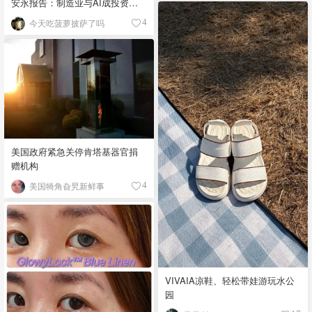
安永报告：制造业与AI成投资新
宠！
今天吃菠萝披萨了吗
4
美国政府紧急关停肯塔基器官捐
赠机构
美国犄角旮旯新鲜事
4
VIVAIA凉鞋、轻松带娃游玩水公
园