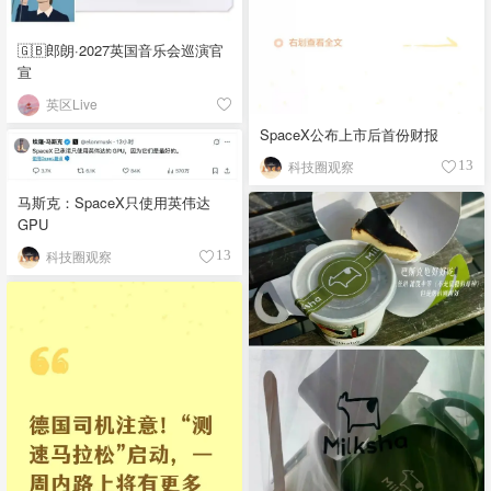
🇬🇧郎朗·2027英国音乐会巡演官
宣
英区Live
SpaceX公布上市后首份财报
科技圈观察
13
马斯克：SpaceX只使用英伟达
GPU
科技圈观察
13