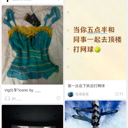
第一次在下班后打网球
vtg分享*iconic by ___
毛球茶茶
11
jin___