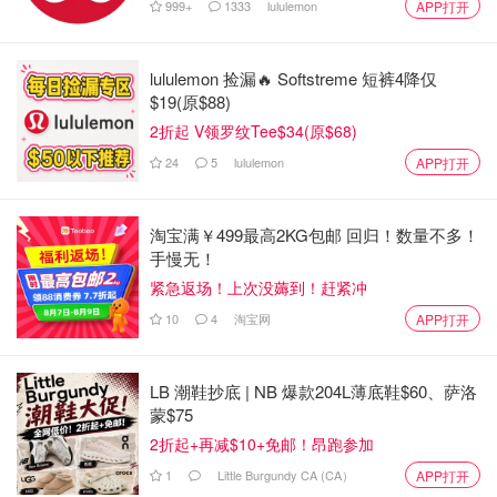
999+
1333
lululemon
APP打开
lululemon 捡漏🔥 Softstreme 短裤4降仅
$19(原$88)
2折起 V领罗纹Tee$34(原$68)
24
5
lululemon
APP打开
淘宝满￥499最高2KG包邮 回归！数量不多！
手慢无！
紧急返场！上次没薅到！赶紧冲
10
4
淘宝网
APP打开
LB 潮鞋抄底 | NB 爆款204L薄底鞋$60、萨洛
蒙$75
2折起+再减$10+免邮！昂跑参加
1
Little Burgundy CA (CA）
APP打开