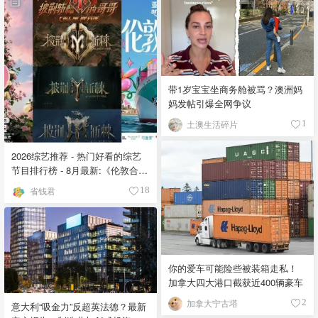
带1岁宝宝坐商务舱被骂？澳洲妈
妈发帖引爆全网争议
土澳生活碎片
1
2026综艺推荐 - 热门好看的综艺
节目排行榜 - 8月最新:《​​伦敦合伙
人》回归啦
省钱君
18
你的爱车可能险些被装箱走私！
加拿大四大港口截获近400辆豪车
加拿大宁古塔
2
意大利“吸金力”反超英法德？最新