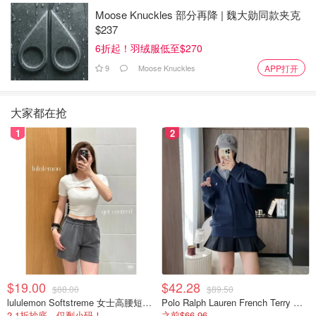
Moose Knuckles 部分再降 | 魏大勋同款夹克
$237
6折起！羽绒服低至$270
9
Moose Knuckles
APP打开
大家都在抢
1
2
$19.00
$42.28
$88.00
$89.50
lululemon Softstreme 女士高腰短裤 10cm
Polo Ralph Lauren French Terry 女童连帽卫衣 7-16码
2.1折抄底，仅剩小码！
之前$66.96