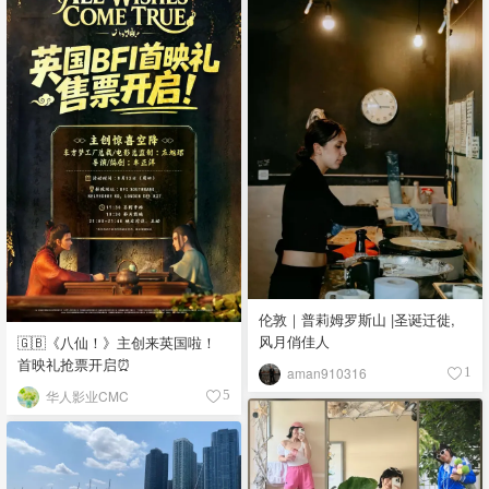
伦敦｜普莉姆罗斯山 |圣诞迁徙,
风月俏佳人
🇬🇧《八仙！》主创来英国啦！
首映礼抢票开启⏰
aman910316
1
华人影业CMC
5