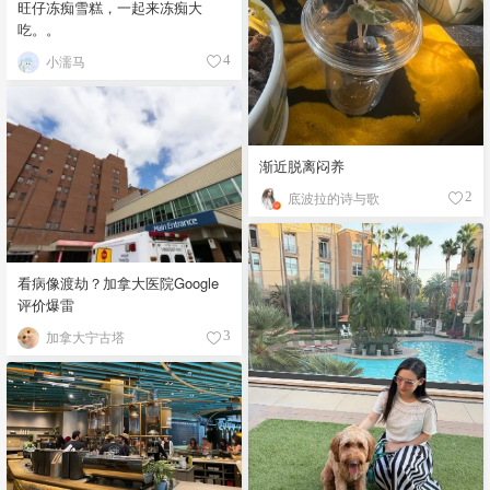
旺仔冻痴雪糕，一起来冻痴大
吃。。
小濡马
4
渐近脱离闷养
底波拉的诗与歌
2
看病像渡劫？加拿大医院Google
评价爆雷
加拿大宁古塔
3