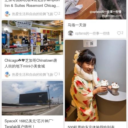
Inn & Suites Rosemont Chicago
O'Hare自助早餐
热爱生活和自由的轻舞飞扬
2
马场一天游
opfans的一些事一些情
2
Chicago☘️💖芝加哥Chinatown唐
人街的地下mini小美食城
热爱生活和自由的轻舞飞扬
1
SpaceX 168亿美元“芯片神厂”
Terafab落户德州！
500机票的东京体验我给到夯