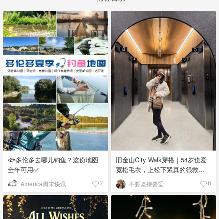
🐟多伦多去哪儿钓鱼？这份地图
旧金山City Walk穿搭｜54岁也爱
全年可用✅
宽松毛衣，上松下紧真的很救比
例
America周末快讯
不要坚持要爱
2
6