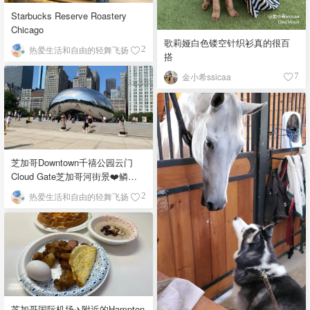
Starbucks Reserve Roastery
Chicago
歌莉娅白色镂空针织衫真的很百
热爱生活和自由的轻舞飞扬
2
搭
金小希ssicaa
7
芝加哥Downtown千禧公园云门
Cloud Gate芝加哥河街景❤️鳞次
栉比的高楼
热爱生活和自由的轻舞飞扬
2
芝加哥国际机场✈️附近的Hampton