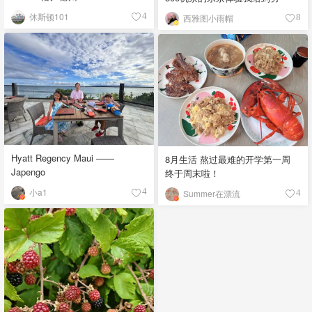
休斯顿101
4
西雅图小雨帽
8
Hyatt Regency Maui ——
8月生活 熬过最难的开学第一周
Japengo
终于周末啦！
小a1
4
Summer在漂流
4