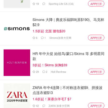
19
Sporting Life CA (CA)
APP打开
Simons 大降 | 麂皮乐福$59(原$190)、马克杯
$2.9
1.5折起 北面 腰包$20
6
1
Simons加拿大官网
APP打开
HR 年中大促 始祖鸟/蒙口/Skims 等 多明星同
款
3折起！Skims 抹胸$39
29
2
Holt Renfrew
APP打开
ZARA 年中4连降 | 不对称连衣裙$9、拼接波
点连衣裙$13
1.6折起！莱赛尔羊毛T $7
42
ZARA 加拿大官网
APP打开