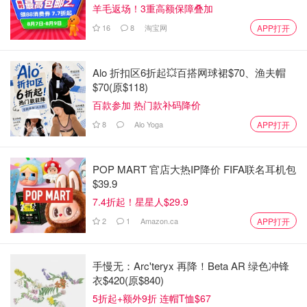
羊毛返场！3重高额保障叠加
16
8
淘宝网
APP打开
Alo 折扣区6折起💥百搭网球裙$70、渔夫帽
$70(原$118)
百款参加 热门款补码降价
8
Alo Yoga
APP打开
POP MART 官店大热IP降价 FIFA联名耳机包
$39.9
7.4折起！星星人$29.9
2
1
Amazon.ca
APP打开
手慢无：Arc'teryx 再降！Beta AR 绿色冲锋
衣$420(原$840)
5折起+额外9折 连帽T恤$67