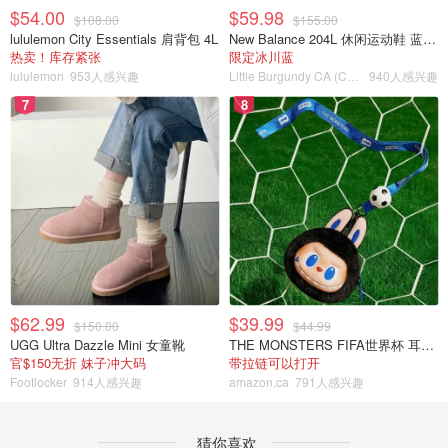
$54.00
$59.98
$108.00
$155.00
lululemon City Essentials 肩背包 4L
New Balance 204L 休闲运动鞋 蓝银色
热卖！库存紧张
限定冰川蓝
lululemon
953人感兴趣
Little Burgundy CA (CA）
940人感兴趣
7
8
$62.99
$39.99
$150.00
$44.99
UGG Ultra Dazzle Mini 女童靴
THE MONSTERS FIFA世界杯 耳机包
官$150无折 妹子冲大码
带拉链可以打开
Footlocker
914人感兴趣
amazon.ca
791人感兴趣
猜你喜欢