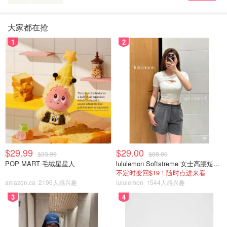
大家都在抢
1
2
$29.99
$29.00
$33.99
$88.00
POP MART 毛绒星星人
lululemon Softstreme 女士高腰短裤 10cm
不定时变回$19！随时点进来看
amazon.ca
2196人感兴趣
lululemon
1544人感兴趣
3
4