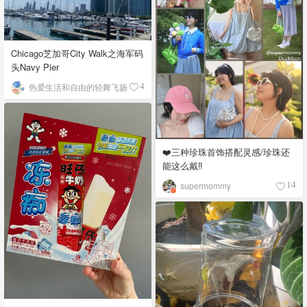
Chicago芝加哥City Walk之海军码
头Navy Pier
热爱生活和自由的轻舞飞扬
4
❤️三种珍珠首饰搭配灵感/珍珠还
能这么戴‼️
supermommy
14