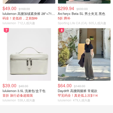
$49.00
$299.94
$168.00
$600.00
lululemon 高腰加绒紧身裤 28"≈71cm 5个口袋
Arc'teryx Beta SL 男士夹克 黑色
码全！史低价，之前$99
5折 蹲补
lululemon
712人感兴趣
Sporting Life CA (CA)
605人感兴趣
7
8
$39.00
$64.00
$48.00
$148.00
lululemon 3.5L 洗漱包/盒子包
Daydrift 高腰阔腿裤 常规款
首折 旅行必备超能装
罕见码全！真史低上次$114
lululemon
538人感兴趣
lululemon
479人感兴趣