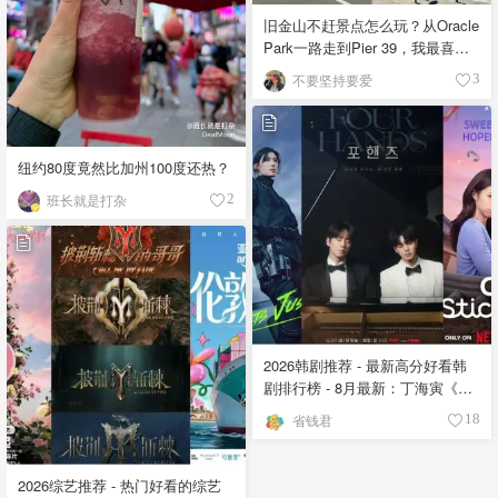
旧金山不赶景点怎么玩？从Oracle
Park一路走到Pier 39，我最喜欢
的一天
不要坚持要爱
3
纽约80度竟然比加州100度还热？
班长就是打杂
2
2026韩剧推荐 - 最新高分好看韩
剧排行榜 - 8月最新：丁海寅《我
的荒糖恋爱 》上线❣️
省钱君
18
2026综艺推荐 - 热门好看的综艺