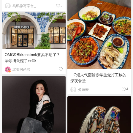
乌鸦像写字台_
5
OMG⁉️Birkenstock要卖不动了⁉
华尔街先慌了👀😱
北美时尚君
LIC烟火气面馆🍜学生党打工族的
深夜食堂
曼迪酱
4