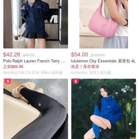
$42.28
$54.00
$89.50
$108.00
Polo Ralph Lauren French Terry 女童连帽卫衣 7-16码
lululemon City Essentials 肩背包 4L
之前$66.96
热卖！库存紧张
Sporting Life CA (CA)
894人感兴趣
lululemon
803人感兴趣
5
6