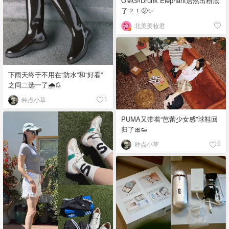
OMG‼️Drunk Elephant居然出粉底
了？！🫢✨
北美美妆君
下雨天终于不用在“防水”和“好看”
之间二选一了🌧️👢
种点小草
1
PUMA又带着“芭蕾少女感”球鞋回
归了🎀👟
种点小草
6