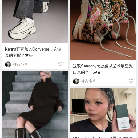
Karina官宣加入Converse，这波
真的太配了🖤👟
种点小草
1
这双Saucony怎么像从艺术展里跑
出来的？！🦂🔥
种点小草