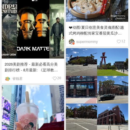
❤️动图/夏日创意美食灵魂搭配/越
式烤鸡柳配传家宝番茄黄瓜沙拉
😍
supermommy
12
2026美剧推荐 - 最新必看高分美
剧排行榜 - 8月最新: 《​​足球教练
》第四季回归！
省钱君
20