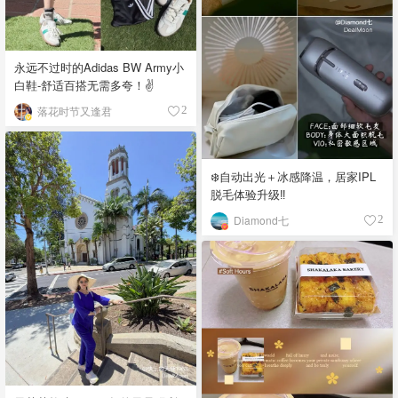
永远不过时的Adidas BW Army小
白鞋-舒适百搭无需多夸！✌️
落花时节又逢君
2
❄️自动出光＋冰感降温，居家IPL
脱毛体验升级‼️
Diamond七
2