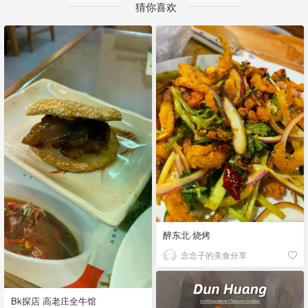
猜你喜欢
醉东北·烧烤
念念子的美食分享
Bk探店 高老庄全牛馆