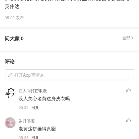
英伟达
05-22 发布
问大家
0
全部
评论
打开App写评论
在人间打捞浪漫
没人关心老黄这身皮衣吗
05-29
· 回复
岁月邮差
老黄这饼画得真圆
05-28
· 回复