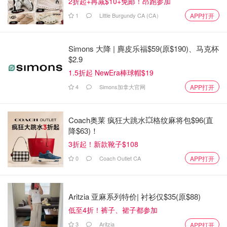
2折起+再减$10+免邮！昂跑参加
1
Little Burgundy CA (CA）
APP打开
Simons 大降 | 麂皮乐福$59(原$190)、马克杯
$2.9
1.5折起 NewEra棒球帽$19
4
Simons加拿大官网
APP打开
Coach奥莱 疯狂大跳水💥格纹麻将包$96(直
降$63)！
3折起！新款靴子$108
0
Coach Outlet CA
APP打开
Aritzia 亚麻系列特价| 衬衫仅$35(原$88)
低至4折！裤子、裙子都参加
3
Aritzia
APP打开