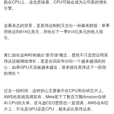
跑在CPU上，这也意味着，CPU可能会成为公司新的增长
引擎。
这番表态的背景，是英伟达刚刚又交出一份爆表财报：单季
营收达到816亿美元，并给出下一季910亿美元的收入指
引。
黄仁勋在这种时候抛出“新市场”概念，显然不只是想证明英
伟达还能继续增长，更是在回应华尔街一个越来越强的担
心：如果GPU天花板越来越近，谁来接住英伟达下一阶段
的增长？
过去一段时间，这种担心主要集中在CPU和自研芯片上。
AWS此前就高调宣布，Meta签下了数百万颗Amazon自研
AI CPU的大单。亚马逊CEO贾西也一直强调，AWS在AI芯
片上，不论是GPU还是CPU，都未必比英伟达差。