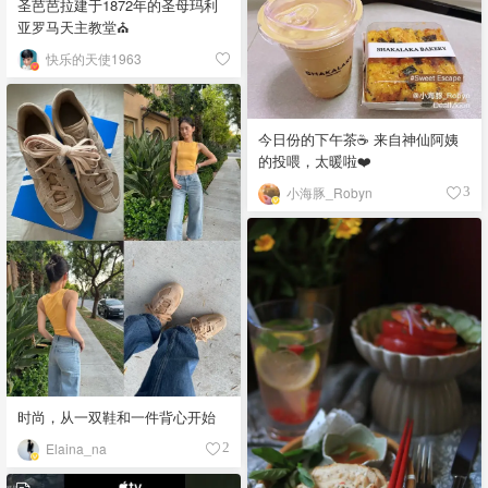
圣芭芭拉建于1872年的圣母玛利
亚罗马天主教堂⛪️
快乐的天使1963
今日份的下午茶☕️ 来自神仙阿姨
的投喂，太暖啦❤️
小海豚_Robyn
3
时尚，从一双鞋和一件背心开始
Elaina_na
2