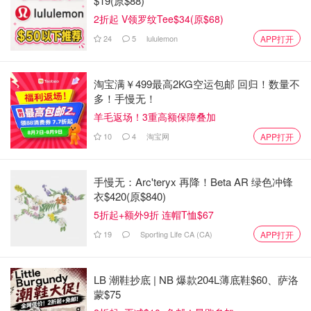
$19(原$88)
2折起 V领罗纹Tee$34(原$68)
24
5
lululemon
APP打开
淘宝满￥499最高2KG空运包邮 回归！数量不
多！手慢无！
羊毛返场！3重高额保障叠加
10
4
淘宝网
APP打开
手慢无：Arc'teryx 再降！Beta AR 绿色冲锋
衣$420(原$840)
5折起+额外9折 连帽T恤$67
19
Sporting Life CA (CA)
APP打开
LB 潮鞋抄底 | NB 爆款204L薄底鞋$60、萨洛
蒙$75