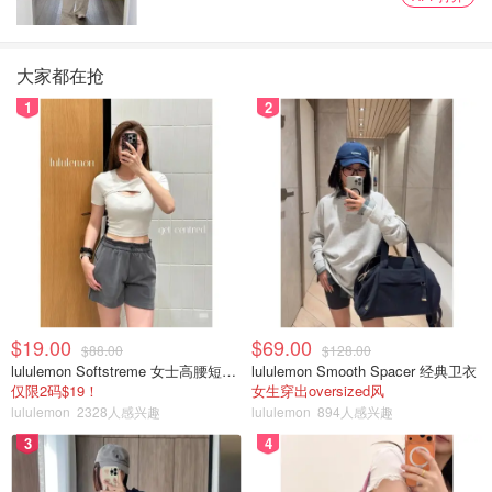
大家都在抢
1
2
$19.00
$69.00
$88.00
$128.00
lululemon Softstreme 女士高腰短裤 10cm
lululemon Smooth Spacer 经典卫衣
仅限2码$19！
女生穿出oversized风
lululemon
2328人感兴趣
lululemon
894人感兴趣
3
4