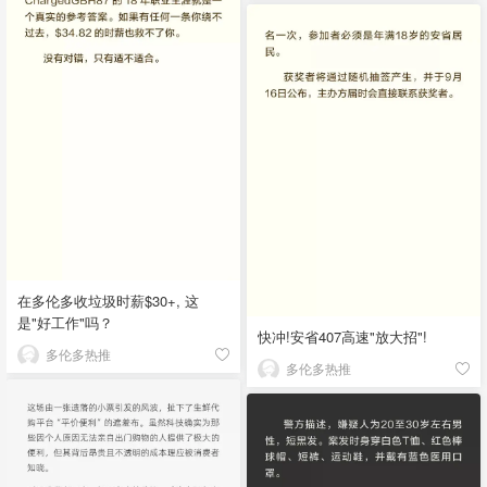
在多伦多收垃圾时薪$30+, 这
是"好工作"吗？
快冲!安省407高速"放大招"!
多伦多热推
多伦多热推