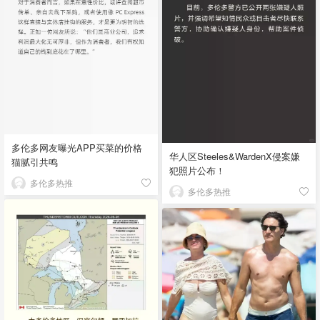
多伦多网友曝光APP买菜的价格
华人区Steeles&WardenX侵案嫌
猫腻引共鸣
犯照片公布！
多伦多热推
多伦多热推