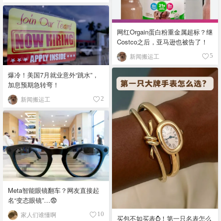
网红Orgain蛋白粉重金属超标？继
Costco之后，亚马逊也被告了！
新闻搬运工
5
爆冷！美国7月就业意外“跳水”，
加息预期急转弯！
新闻搬运工
2
Meta智能眼镜翻车？网友直接起
名“变态眼镜”…😨
家人们谁懂啊
10
买包不如买表⌚️！第一只名表怎么