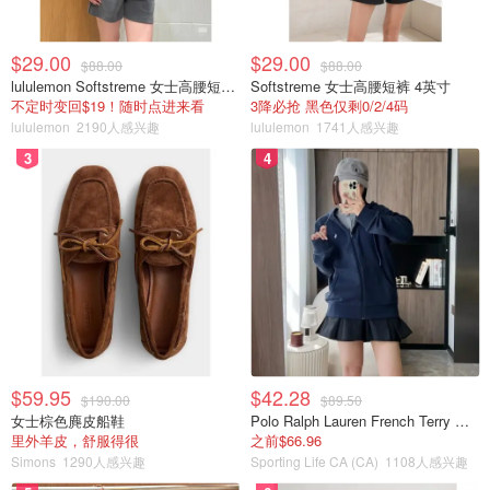
$29.00
$29.00
$88.00
$88.00
lululemon Softstreme 女士高腰短裤 10cm
Softstreme 女士高腰短裤 4英寸
不定时变回$19！随时点进来看
3降必抢 黑色仅剩0/2/4码
lululemon
2190人感兴趣
lululemon
1741人感兴趣
3
4
$59.95
$42.28
$190.00
$89.50
女士棕色麂皮船鞋
Polo Ralph Lauren French Terry 女童连帽卫衣 7-16码
里外羊皮，舒服得很
之前$66.96
Simons
1290人感兴趣
Sporting Life CA (CA)
1108人感兴趣