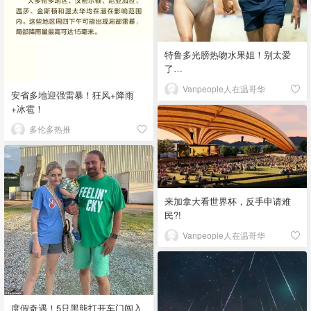
特鲁多光膀热吻水果姐！别太爱
了…
Vanpeople人在温哥华
安省多地迎强雷暴！狂风+降雨
+冰雹！
多伦多热推
来加拿大看世界杯，反手申请难
民?!
Vanpeople人在温哥华
度假奇遇！5只黑熊打开车门闯入