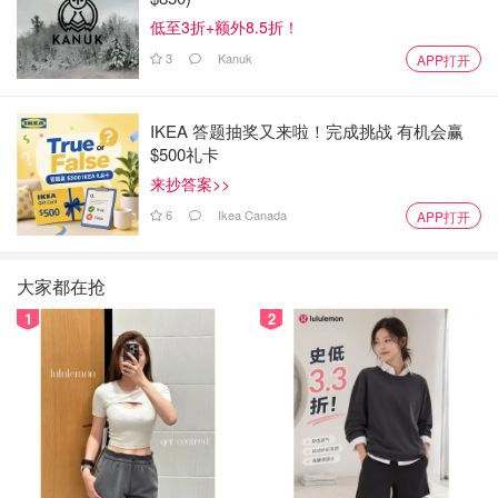
低至3折+额外8.5折！
3
Kanuk
APP打开
IKEA 答题抽奖又来啦！完成挑战 有机会赢
$500礼卡
来抄答案>>
6
Ikea Canada
APP打开
大家都在抢
1
2