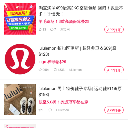
淘宝满￥499最高2KG空运包邮 回归！数量不
多！手慢无！
羊毛返场！3重高额保障叠加
13
7
淘宝网
APP打开
lululemon 折扣区更新 | 超经典卫衣$69(原
$128)
logo 棒球帽$29
999+
1333
lululemon
APP打开
lululemon 男士特价鞋子专场| 运动鞋$119(原
$198)
低至5.6折！奥运冠军都在穿
0
lululemon
APP打开