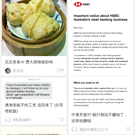
北京美食🥘 费大厨辣椒炒肉
丢丢乐
9
澳洲老板不给工资 追回来了 (分享
维权版)
中澳开麦37-银行都说不赚钱了，
A班袁湘琴1
还有啥赚钱
溜达中澳的王公子