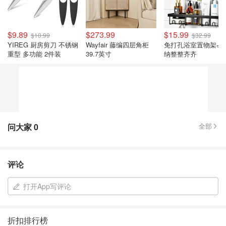
$9.89
$273.99
$15.99
$10.99
$32.99
YIREG 厨房剪刀 不锈钢
Wayfair 藤编四层角柜
免打孔浴室置物架🛁
重型 多功能 2件装
39.7英寸
纳整整齐齐
问大家
0
全部
评论
打开App写评论
折扣排行榜