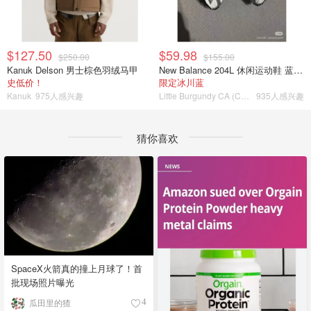
$127.50
$59.98
$250.00
$155.00
Kanuk Delson 男士棕色羽绒马甲
New Balance 204L 休闲运动鞋 蓝银色
史低价！
限定冰川蓝
Kanuk
975人感兴趣
Little Burgundy CA (CA）
935人感兴趣
猜你喜欢
SpaceX火箭真的撞上月球了！首
批现场照片曝光
瓜田里的猹
4