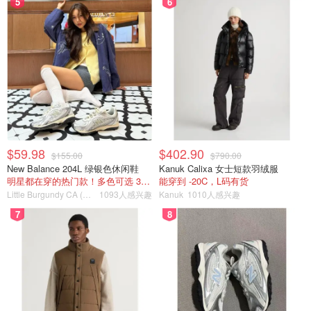
5
6
$59.98
$402.90
$155.00
$790.00
New Balance 204L 绿银色休闲鞋
Kanuk Calixa 女士短款羽绒服
明星都在穿的热门款！多色可选 3.8折
能穿到 -20C，L码有货
Little Burgundy CA (CA）
1093人感兴趣
Kanuk
1010人感兴趣
7
8