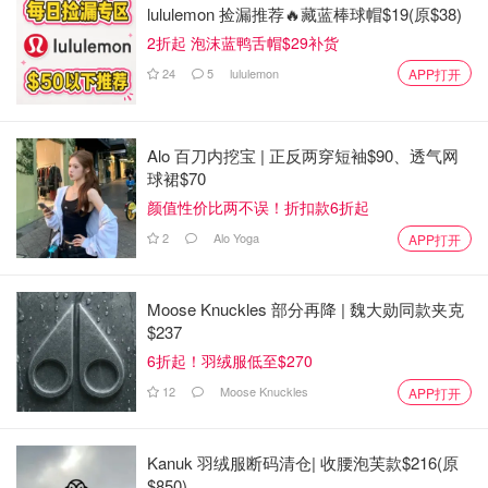
lululemon 捡漏推荐🔥藏蓝棒球帽$19(原$38)
2折起 泡沫蓝鸭舌帽$29补货
24
5
lululemon
APP打开
Alo 百刀内挖宝 | 正反两穿短袖$90、透气网
球裙$70
颜值性价比两不误！折扣款6折起
2
Alo Yoga
APP打开
Moose Knuckles 部分再降 | 魏大勋同款夹克
$237
6折起！羽绒服低至$270
12
Moose Knuckles
APP打开
Kanuk 羽绒服断码清仓| 收腰泡芙款$216(原
$850)