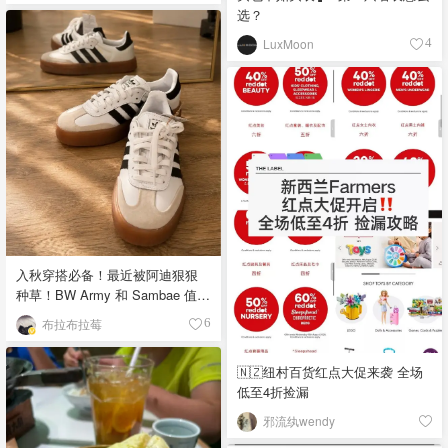
选？
LuxMoon
4
入秋穿搭必备！最近被阿迪狠狠
种草！BW Army 和 Sambae 值得
拥有！
布拉布拉莓
6
🇳🇿纽村百货红点大促来袭 全场
低至4折捡漏
邪流纨wendy