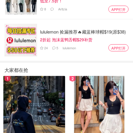
低至7.5折！
8
Aritzia
APP打开
lululemon 捡漏推荐🔥藏蓝棒球帽$19(原$38)
2折起 泡沫蓝鸭舌帽$29补货
24
5
lululemon
APP打开
大家都在抢
1
2