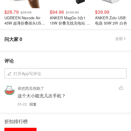
$28.79
$94.96
$39.99
$39.99
$139.99
UGREEN Nexode Air
ANKER MagGo 3合1
ANKER Zolo USB 
45W 超薄折叠插头USB
15W 折叠无线充电站 黑
电器 50W 2件 白色
C充电器 灰色
色
问大家
0
全部
评论
打开App写评论
谁把西瓜拐跑了
这个大小能充几次手机？
05-22
· 回复
折扣排行榜