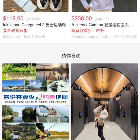
$119.00
$238.00
$198.00
$340.00
lululemon Chargefeel 3 男士运动鞋
Arc'teryx Gamma 轻量连帽卫衣 女款
黄金码都有货
锦葵紫首折！蹲补
lululemon
1623人感兴趣
Mountain Equipment Company
1491人感兴趣
猜你喜欢