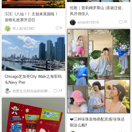
伦敦｜普莉姆罗斯山 |圣诞迁徙,
风月俏佳人
🇬🇧《八仙！》主创来英国啦！
首映礼抢票开启⏰
aman910316
20
华人影业CMC
6
Chicago芝加哥City Walk之海军码
头Navy Pier
热爱生活和自由的轻舞飞扬
24
❤️三种珍珠首饰搭配灵感/珍珠还
能这么戴‼️