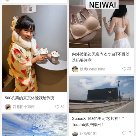
内外波浪边无痕内衣👙白T不透🍑
选码要注意
烘烘HongHong
23
500机票的东京体验我给到夯
西雅图小雨帽
32
SpaceX 168亿美元“芯片神厂”
Terafab落户德州！
休斯顿101
17