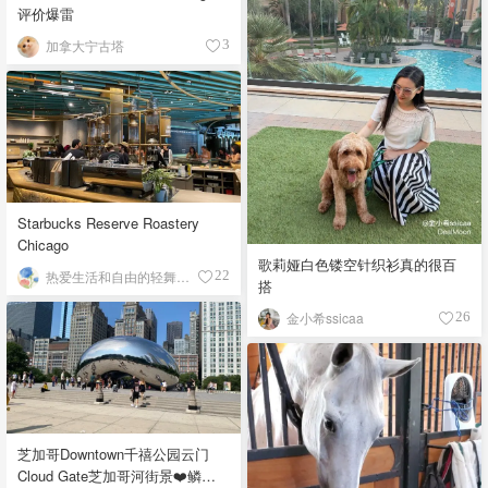
评价爆雷
加拿大宁古塔
3
Starbucks Reserve Roastery
Chicago
歌莉娅白色镂空针织衫真的很百
热爱生活和自由的轻舞飞扬
22
搭
金小希ssicaa
26
芝加哥Downtown千禧公园云门
Cloud Gate芝加哥河街景❤️鳞次