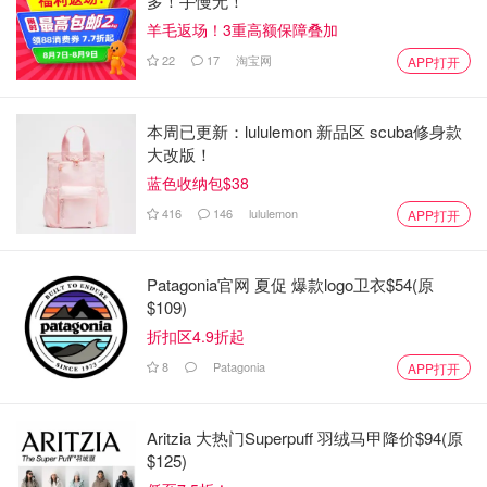
多！手慢无！
羊毛返场！3重高额保障叠加
22
17
淘宝网
APP打开
本周已更新：lululemon 新品区 scuba修身款
大改版！
蓝色收纳包$38
416
146
lululemon
APP打开
Patagonia官网 夏促 爆款logo卫衣$54(原
$109)
折扣区4.9折起
8
Patagonia
APP打开
Aritzia 大热门Superpuff 羽绒马甲降价$94(原
$125)