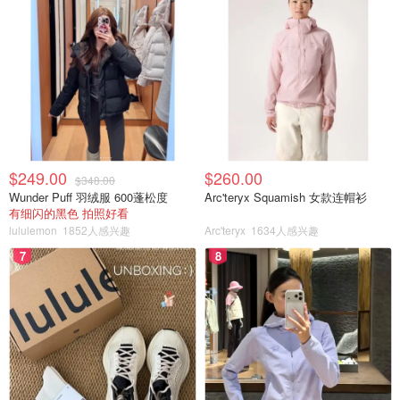
$249.00
$260.00
$348.00
Wunder Puff 羽绒服 600蓬松度
Arc'teryx Squamish 女款连帽衫
有细闪的黑色 拍照好看
lululemon
1852人感兴趣
Arc'teryx
1634人感兴趣
7
8