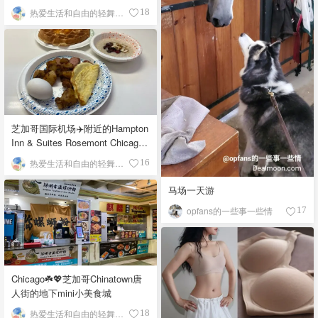
栉比的高楼
热爱生活和自由的轻舞飞扬
18
芝加哥国际机场✈️附近的Hampton
Inn & Suites Rosemont Chicago
O'Hare自助早餐
热爱生活和自由的轻舞飞扬
16
马场一天游
opfans的一些事一些情
17
Chicago☘️💖芝加哥Chinatown唐
人街的地下mini小美食城
热爱生活和自由的轻舞飞扬
18