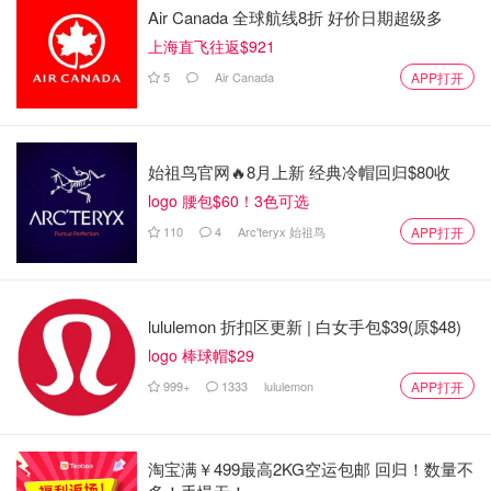
Air Canada 全球航线8折 好价日期超级多
上海直飞往返$921
5
Air Canada
APP打开
始祖鸟官网🔥8月上新 经典冷帽回归$80收
logo 腰包$60！3色可选
110
4
Arc'teryx 始祖鸟
APP打开
lululemon 折扣区更新 | 白女手包$39(原$48)
logo 棒球帽$29
999+
1333
lululemon
APP打开
淘宝满￥499最高2KG空运包邮 回归！数量不