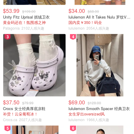
$53.99
$34.00
$109.00
$68.00
Unity Fitz Uprisal 抓绒卫衣
lululemon All It Takes Nulu 罗纹V领短袖T恤
黄金码还在！氛围感之神
国内卖￥350！码全
Patagonia
2102人感兴趣
lululemon
2054人感兴趣
3
4
$37.50
$69.00
$79.99
$128.00
Crocs 女士经典厚底凉鞋
lululemon Smooth Spacer 经典卫衣
补货！云朵葡萄冰！
女生穿出oversized风
Crocs.ca
2027人感兴趣
lululemon
1966人感兴趣
5
6