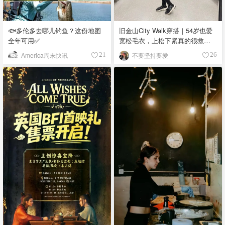
🐟多伦多去哪儿钓鱼？这份地图
旧金山City Walk穿搭｜54岁也爱
全年可用✅
宽松毛衣，上松下紧真的很救比
例
America周末快讯
不要坚持要爱
21
26