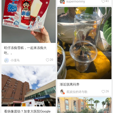
supermommy
41
旺仔冻痴雪糕，一起来冻痴大
吃。。
小濡马
20
渐近脱离闷养
底波拉的诗与歌
26
看病像渡劫？加拿大医院Google