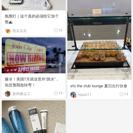
氛围灯｜这个真的必须给它加个
赞🌊
西瓜瓜瓜
16
爆冷！美国7月就业意外“跳水”，
加息预期急转弯！
sfo the club lounge 夏日出行伙食
新闻搬运工
19
hippo11
14