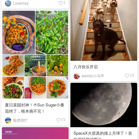
Lovemay
1
八月快乐开启
weirdo小马甲
13
夏日菜园封神！🍅Sun Sugar小番
茄绝了，根本摘不完！
狐狸很忙
15
SpaceX火箭真的撞上月球了！首