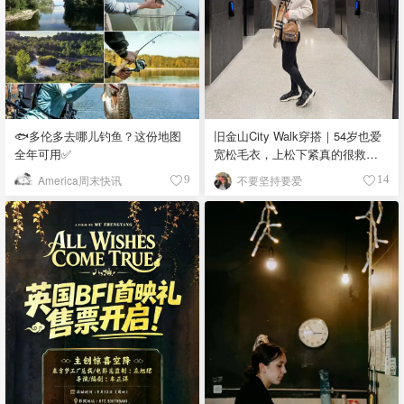
🐟多伦多去哪儿钓鱼？这份地图
旧金山City Walk穿搭｜54岁也爱
全年可用✅
宽松毛衣，上松下紧真的很救比
例
America周末快讯
不要坚持要爱
9
14