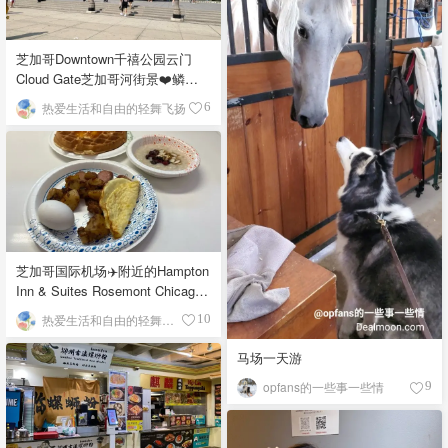
芝加哥Downtown千禧公园云门
Cloud Gate芝加哥河街景❤️鳞次
栉比的高楼
热爱生活和自由的轻舞飞扬
6
芝加哥国际机场✈️附近的Hampton
Inn & Suites Rosemont Chicago
O'Hare自助早餐
热爱生活和自由的轻舞飞扬
10
马场一天游
opfans的一些事一些情
9