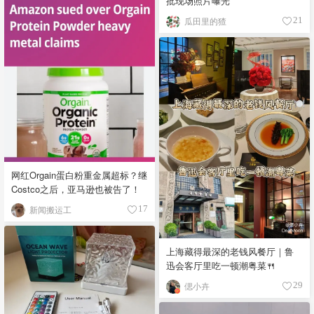
批现场照片曝光
瓜田里的猹
21
网红Orgain蛋白粉重金属超标？继
Costco之后，亚马逊也被告了！
新闻搬运工
17
上海藏得最深的老钱风餐厅｜鲁
迅会客厅里吃一顿潮粤菜🍴
偲小卉
29