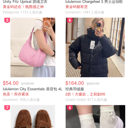
Unity Fitz Uprisal 抓绒卫衣
lululemon Chargefeel 3 男士运动鞋
黄金码还在！氛围感之神
黄金码都有货
Patagonia
1151人感兴趣
lululemon
1081人感兴趣
5
6
$54.00
$164.00
$108.00
$820.00
lululemon City Essentials 肩背包 4L
经典羽绒服
热卖！库存紧张
2折！大爆款，之前$205
lululemon
926人感兴趣
Coach Outlet
877人感兴趣
7
8