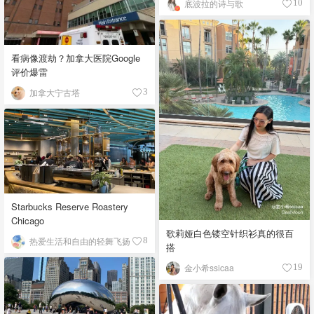
底波拉的诗与歌
10
看病像渡劫？加拿大医院Google
评价爆雷
加拿大宁古塔
3
Starbucks Reserve Roastery
Chicago
歌莉娅白色镂空针织衫真的很百
热爱生活和自由的轻舞飞扬
8
搭
金小希ssicaa
19