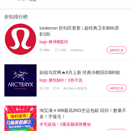
折扣排行榜
lululemon 折扣区更新 | 超经典卫衣$69(原
$128)
logo 棒球帽$29
999+
1333
lululemon
APP打开
始祖鸟官网🔥8月上新 经典冷帽回归$80收
logo 腰包$60！3色可选
109
4
Arc'teryx 始祖鸟
APP打开
淘宝满￥499最高2KG空运包邮 回归！数量不
多！手慢无！
羊毛返场！3重高额保障叠加