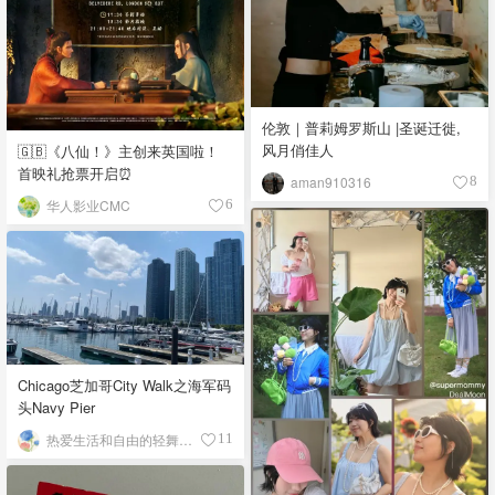
伦敦｜普莉姆罗斯山 |圣诞迁徙,
风月俏佳人
🇬🇧《八仙！》主创来英国啦！
首映礼抢票开启⏰
aman910316
8
华人影业CMC
6
Chicago芝加哥City Walk之海军码
头Navy Pier
热爱生活和自由的轻舞飞扬
11