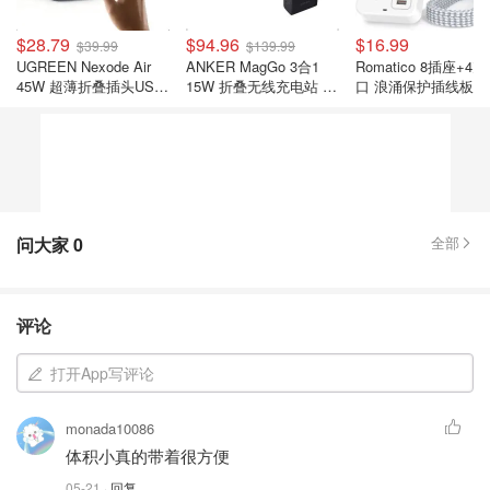
$28.79
$94.96
$16.99
$39.99
$139.99
UGREEN Nexode Air
ANKER MagGo 3合1
Romatico 8插座+4
45W 超薄折叠插头USB
15W 折叠无线充电站 黑
口 浪涌保护插线板
C充电器 灰色
色
问大家
0
全部
评论
打开App写评论
monada10086
体积小真的带着很方便
05-21
· 回复