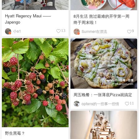
Hyatt Regency Maui ——
8月生活 熬过最难的开学第一周
Japengo
终于周末啦！
小a1
13
Summer在漂流
9
周五晚餐：一张薄底Pizza就搞定
opfans的一些事一些情
11
野生黑莓？