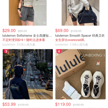
$29.00
$69.00
$88.00
$128.00
lululemon Softstreme 女士高腰短裤 10cm
lululemon Smooth Spacer 经典卫衣
不定时变回$19！随时点进来看
女生穿出oversized风
lululemon
2128人感兴趣
lululemon
1168人感兴趣
3
4
$53.99
$119.00
$109.00
$198.00