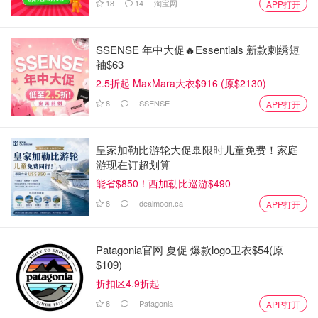
18
14
淘宝网
APP打开
SSENSE 年中大促🔥Essentials 新款刺绣短
袖$63
2.5折起 MaxMara大衣$916 (原$2130)
8
SSENSE
APP打开
皇家加勒比游轮大促🚢限时儿童免费！家庭
游现在订超划算
能省$850！西加勒比巡游$490
8
dealmoon.ca
APP打开
Patagonia官网 夏促 爆款logo卫衣$54(原
$109)
折扣区4.9折起
8
Patagonia
APP打开