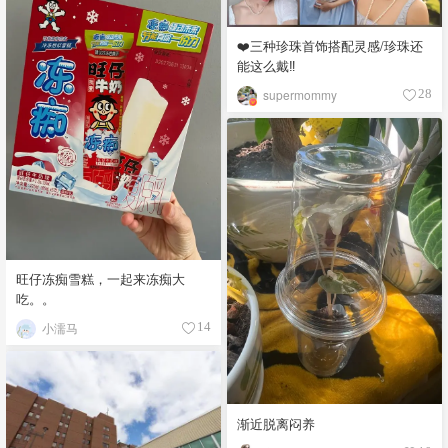
❤️三种珍珠首饰搭配灵感/珍珠还
能这么戴‼️
supermommy
28
旺仔冻痴雪糕，一起来冻痴大
吃。。
小濡马
14
渐近脱离闷养