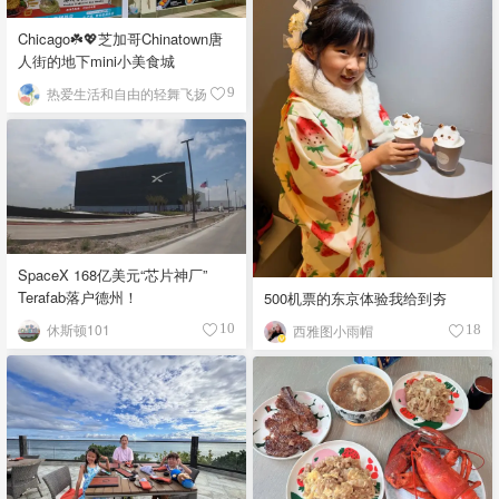
Chicago☘️💖芝加哥Chinatown唐
人街的地下mini小美食城
热爱生活和自由的轻舞飞扬
9
SpaceX 168亿美元“芯片神厂”
Terafab落户德州！
500机票的东京体验我给到夯
休斯顿101
10
西雅图小雨帽
18