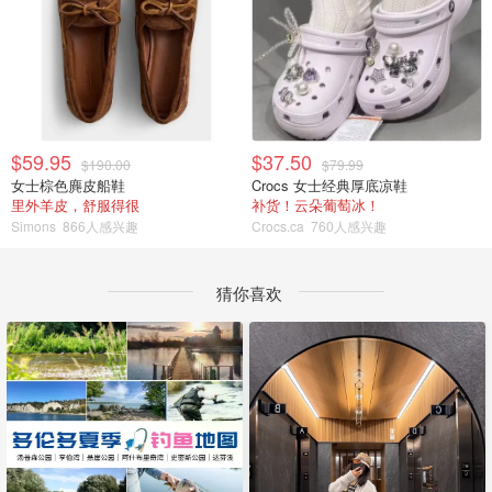
$59.95
$37.50
$190.00
$79.99
女士棕色麂皮船鞋
Crocs 女士经典厚底凉鞋
里外羊皮，舒服得很
补货！云朵葡萄冰！
Simons
866人感兴趣
Crocs.ca
760人感兴趣
猜你喜欢