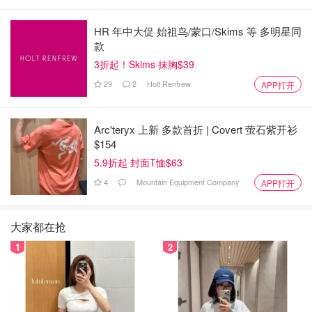
HR 年中大促 始祖鸟/蒙口/Skims 等 多明星同
款
3折起！Skims 抹胸$39
29
2
Holt Renfrew
APP打开
Arc'teryx 上新 多款首折 | Covert 萤石紫开衫
$154
5.9折起 封面T恤$63
4
Mountain Equipment Company
APP打开
大家都在抢
1
2