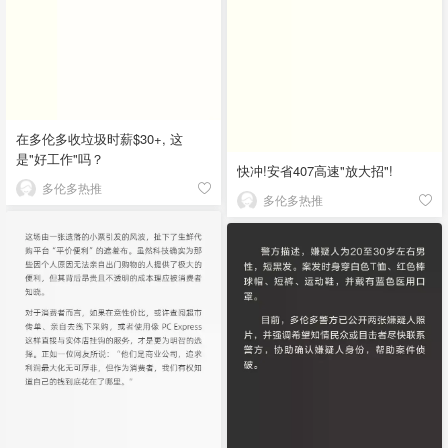
在多伦多收垃圾时薪$30+, 这
是"好工作"吗？
快冲!安省407高速"放大招"!
多伦多热推
多伦多热推