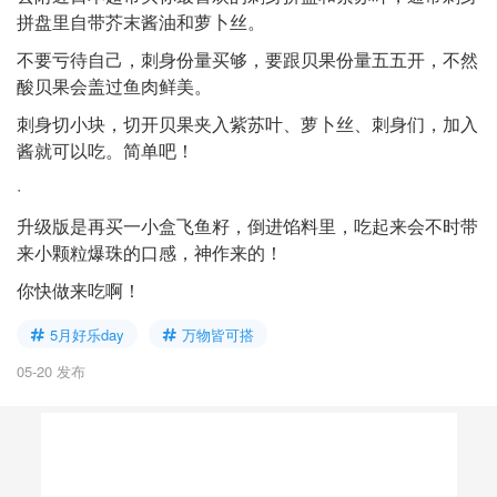
拼盘里自带芥末酱油和萝卜丝。
不要亏待自己，刺身份量买够，要跟贝果份量五五开，不然
酸贝果会盖过鱼肉鲜美。
刺身切小块，切开贝果夹入紫苏叶、萝卜丝、刺身们，加入
酱就可以吃。简单吧！
·
升级版是再买一小盒飞鱼籽，倒进馅料里，吃起来会不时带
来小颗粒爆珠的口感，神作来的！
你快做来吃啊！
5月好乐day
万物皆可搭
05-20 发布