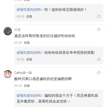
:
哇！超妈你肯定能做很好！
@逛吃逛吃的WJ
05-20
· 回复
兰语
越是这样离经叛道的往往越好吃哈哈哈
05-20
· 回复
:
哈哈哈哈就喜欢奇奇怪怪的搭配
@逛吃逛吃的WJ
05-20
· 回复
Cathy跳一跳
酸种贝果口感是偏软的还是偏硬的啊
05-20
· 回复
:
偏软的我这个方子！而且烤着吃就
@逛吃逛吃的WJ
是外脆里软，蒸着吃就会皮也软～