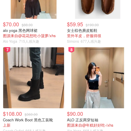
$70.00
$59.95
$88.00
$190.00
alo yoga 黑色网球裙
女士棕色麂皮船鞋
图源来自@花花想吃小菠萝/xhs
里外羊皮，舒服得很
Alo Yoga
715人感兴趣
Simons
677人感兴趣
7
8
$108.00
$90.00
$360.00
Coach Work Boot 黑色工装靴
ALO 正反两穿短袖
上新
图源来自@年糕好好吃-/xhs
Coach Outlet
668人感兴趣
Alo Yoga
668人感兴趣