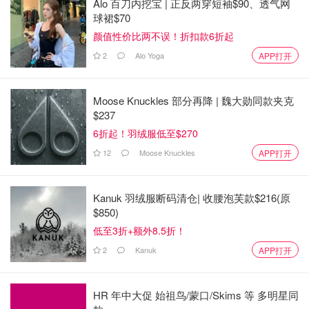
Alo 百刀内挖宝 | 正反两穿短袖$90、透气网
球裙$70
颜值性价比两不误！折扣款6折起
2
Alo Yoga
APP打开
Moose Knuckles 部分再降 | 魏大勋同款夹克
$237
6折起！羽绒服低至$270
12
Moose Knuckles
APP打开
Kanuk 羽绒服断码清仓| 收腰泡芙款$216(原
$850)
低至3折+额外8.5折！
2
Kanuk
APP打开
HR 年中大促 始祖鸟/蒙口/Skims 等 多明星同