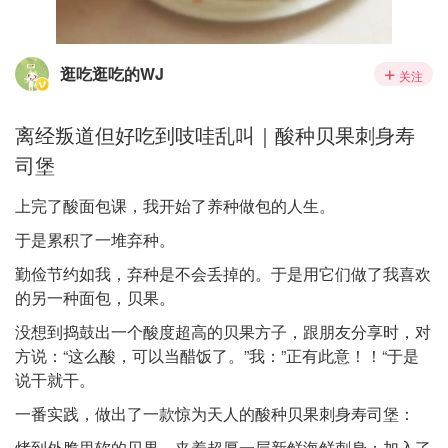
逛吃逛吃的WJ
关注
离经叛道但好吃到吱哇乱叫｜酸种贝果刺身寿
司堡
上完了酸面包课，我开始了养种做包的人生。
于是累积了一堆弃种。
勤俭节约如我，弃种是不会丢掉的。于是用它们做了我喜欢
的另一种面包，贝果。
没想到捣鼓出一个酸度超高的贝果方子，跟朋友分享时，对
方说：“这么酸，可以当醋饭了。”我：”正有此意！！“于是
说干就干。
一番实践，做出了一款惊为天人的酸种贝果刺身寿司堡：
烤到外脆里软的贝果，夹着超厚一层新鲜海鲜刺身；加入了