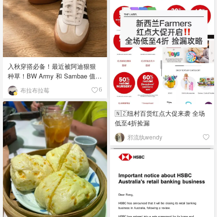
入秋穿搭必备！最近被阿迪狠狠
种草！BW Army 和 Sambae 值得
拥有！
布拉布拉莓
6
🇳🇿纽村百货红点大促来袭 全场
低至4折捡漏
邪流纨wendy