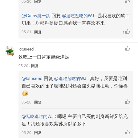
05-20
· 回复
回复
:
是我喜欢的软口
@Cathy跳一跳
@逛吃逛吃的WJ
贝果！对那种硬硬口感的我一直喜欢不来
05-21
· 回复
1
lotuseed
这吃上一口肯定超级满足
05-20
· 回复
回复
:
真好，我要是吃到
@lotuseed
@逛吃逛吃的WJ
自己喜欢的除了吱哇乱叫还会摇头晃脑扭动，你懂得
05-20
· 回复
:
嗯嗯 主要自己买的刺身新鲜又给充
@逛吃逛吃的WJ
足！我还很喜欢紫苏所以多多下
05-20
· 回复