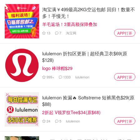
淘宝满￥499最高2KG空运包邮 回归！数量不
多！手慢无！
羊毛返场！3重高额保障叠加
13
7
淘宝网
APP打开
lululemon 折扣区更新 | 超经典卫衣$69(原
$128)
logo 棒球帽$29
999+
1333
lululemon
APP打开
lululemon 捡漏🔥 Softstreme 短裤黑色$29(原
$88)
2折起 V领罗纹Tee$34(原$68)
24
5
lululemon
APP打开