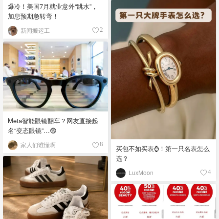
爆冷！美国7月就业意外“跳水”，
加息预期急转弯！
新闻搬运工
2
Meta智能眼镜翻车？网友直接起
名“变态眼镜”…😨
家人们谁懂啊
8
买包不如买表⌚️！第一只名表怎么
选？
LuxMoon
4