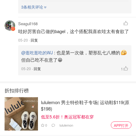
3条相关评论
Seagull168
哇好厉害自己做的bagel，这个搭配我喜欢哇太有食欲了
05-20
· 回复
:
也是第一次做，塑形乱七八糟的
@逛吃逛吃的WJ
但自己吃不在意了😁
05-20
· 回复
1
折扣排行榜
lululemon 男士特价鞋子专场| 运动鞋$119(原
$198)
低至5.6折！奥运冠军都在穿
0
lululemon
APP打开