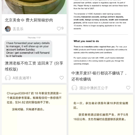
北京美食🥘 费大厨辣椒炒肉
丢丢乐
9
澳洲老板不给工资 追回来了 (分享
维权版)
中澳开麦37-银行都说不赚钱了，
A班袁湘琴1
还有啥赚钱
溜达中澳的王公子