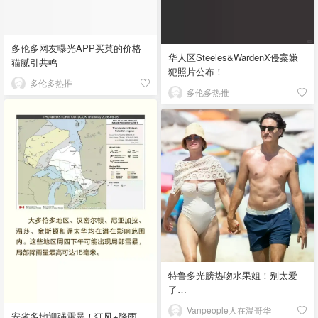
多伦多网友曝光APP买菜的价格
华人区Steeles&WardenX侵案嫌
猫腻引共鸣
犯照片公布！
多伦多热推
多伦多热推
特鲁多光膀热吻水果姐！别太爱
了…
Vanpeople人在温哥华
安省多地迎强雷暴！狂风+降雨