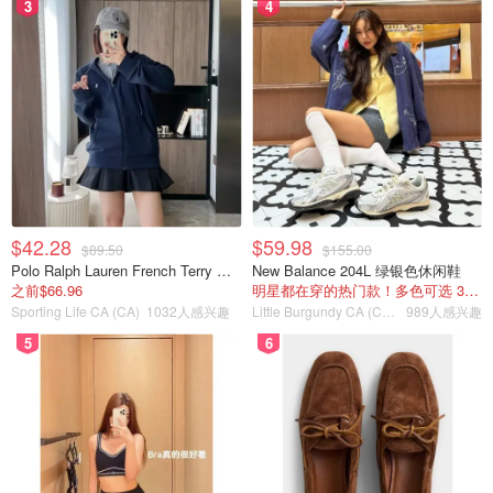
3
4
$42.28
$59.98
$89.50
$155.00
Polo Ralph Lauren French Terry 女童连帽卫衣 7-16码
New Balance 204L 绿银色休闲鞋
之前$66.96
明星都在穿的热门款！多色可选 3.8折
Sporting Life CA (CA)
1032人感兴趣
Little Burgundy CA (CA）
989人感兴趣
5
6