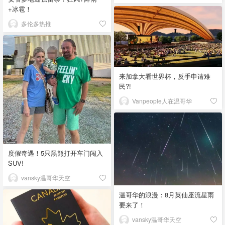
+冰雹！
多伦多热推
来加拿大看世界杯，反手申请难
民?!
Vanpeople人在温哥华
度假奇遇！5只黑熊打开车门闯入
SUV!
vansky温哥华天空
温哥华的浪漫：8月英仙座流星雨
要来了！
vansky温哥华天空