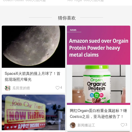
猜你喜欢
SpaceX火箭真的撞上月球了！首
批现场照片曝光
瓜田里的猹
4
网红Orgain蛋白粉重金属超标？继
Costco之后，亚马逊也被告了！
新闻搬运工
3