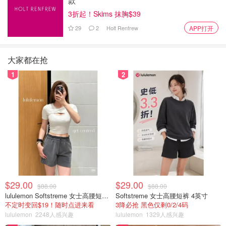
款
3折起！Skims 抹胸$39
29
2
Holt Renfrew
APP打开
大家都在抢
1
2
$29.00
$29.00
$88.00
$88.00
lululemon Softstreme 女士高腰短裤 10cm
Softstreme 女士高腰短裤 4英寸
不定时变回$19！随时点进来看
3降必抢 黑色仅剩0/2/4码
lululemon
2248人感兴趣
lululemon
1329人感兴趣