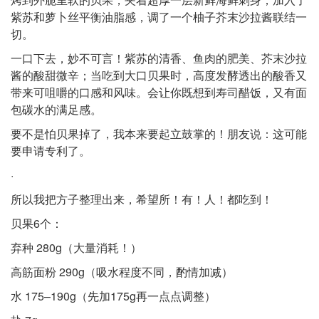
紫苏和萝卜丝平衡油脂感，调了一个柚子芥末沙拉酱联结一
切。
一口下去，妙不可言！紫苏的清香、鱼肉的肥美、芥末沙拉
酱的酸甜微辛；当吃到大口贝果时，高度发酵透出的酸香又
带来可咀嚼的口感和风味。会让你既想到寿司醋饭，又有面
包碳水的满足感。
要不是怕贝果掉了，我本来要起立鼓掌的！朋友说：这可能
要申请专利了。
·
所以我把方子整理出来，希望所！有！人！都吃到！
贝果6个：
弃种 280g（大量消耗！）
高筋面粉 290g（吸水程度不同，酌情加减）
水 175–190g（先加175g再一点点调整）