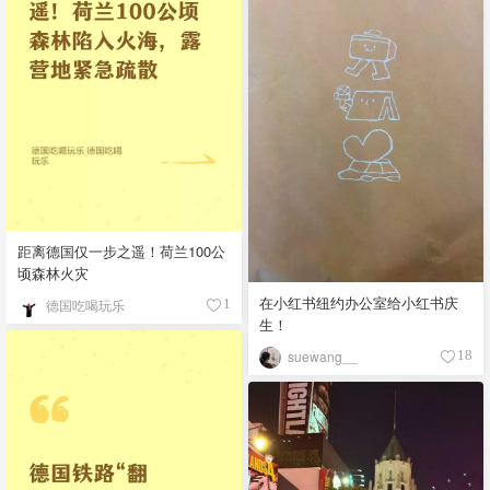
距离德国仅一步之遥！荷兰100公
顷森林火灾
在小红书纽约办公室给小红书庆
德国吃喝玩乐
1
生！
suewang__
18