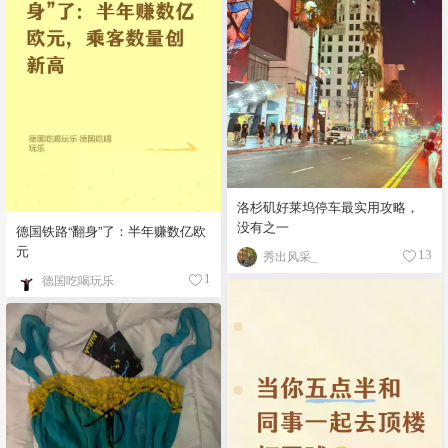
洛杉矶好莱坞停车最实用攻略，
没有之一
德国铁路“翻身”了：半年赚数亿欧
元
秀出风采_
13
德国吃喝玩乐
1