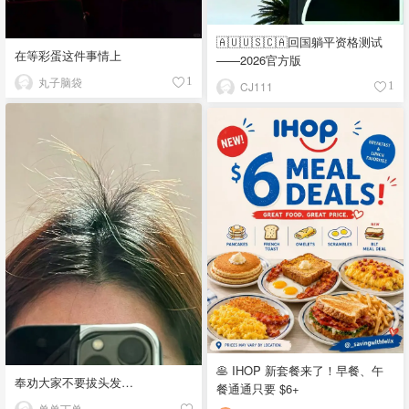
🇦🇺🇺🇸🇨🇦回国躺平资格测试
在等彩蛋这件事情上
——2026官方版
丸子脑袋
1
CJ111
1
🥞 IHOP 新套餐来了！早餐、午
奉劝大家不要拔头发…
餐通通只要 $6+
单单丁单