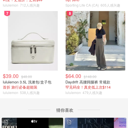
lululemon
712人感兴趣
Sporting Life CA (CA)
605人感兴趣
7
8
$39.00
$64.00
$48.00
$148.00
lululemon 3.5L 洗漱包/盒子包
Daydrift 高腰阔腿裤 常规款
首折 旅行必备超能装
罕见码全！真史低上次$114
lululemon
538人感兴趣
lululemon
479人感兴趣
猜你喜欢