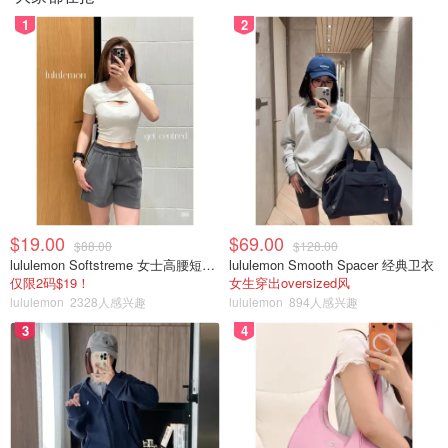
1
2
$19.00
$69.00
$88.00
$128.00
lululemon Softstreme 女士高腰短裤 10cm
lululemon Smooth Spacer 经典卫衣
仅限2码$19！
女生穿出oversized风
lululemon
2328人感兴趣
lululemon
894人感兴趣
3
4