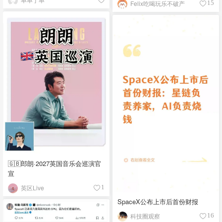
Felix吃喝玩乐不破产
15
🇬🇧郎朗·2027英国音乐会巡演官
宣
英区Live
1
SpaceX公布上市后首份财报
科技圈观察
16