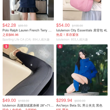
$42.28
$54.00
$89.50
$108.00
Polo Ralph Lauren French Terry 女童连帽卫衣 7-16码
lululemon City Essentials 肩背包 4L
之前$66.96
热卖！库存紧张
Sporting Life CA (CA)
894人感兴趣
lululemon
803人感兴趣
5
6
$49.00
$299.94
$168.00
$600.00
lululemon 高腰加绒紧身裤 28"≈71cm 5个口袋
Arc'teryx Beta SL 男士夹克 黑色
码全！史低价，之前$99
5折 蹲补