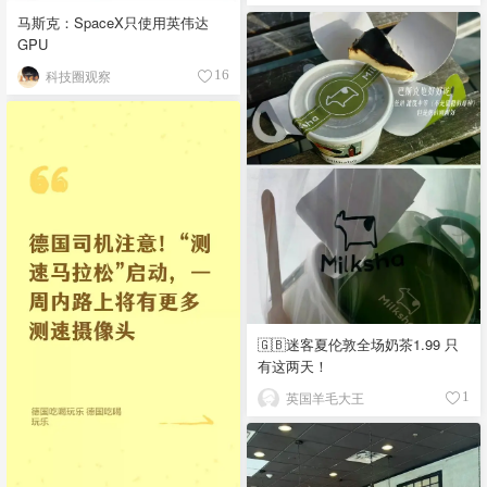
马斯克：SpaceX只使用英伟达
GPU
科技圈观察
16
🇬🇧迷客夏伦敦全场奶茶1.99 只
有这两天！
英国羊毛大王
1