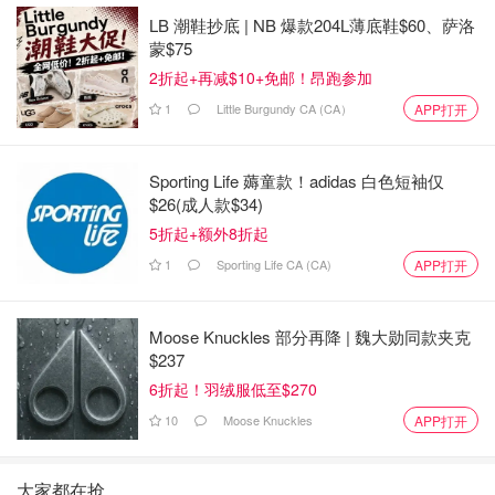
LB 潮鞋抄底 | NB 爆款204L薄底鞋$60、萨洛
蒙$75
2折起+再减$10+免邮！昂跑参加
1
Little Burgundy CA (CA）
APP打开
Sporting Life 薅童款！adidas 白色短袖仅
$26(成人款$34)
5折起+额外8折起
1
Sporting Life CA (CA)
APP打开
Moose Knuckles 部分再降 | 魏大勋同款夹克
$237
6折起！羽绒服低至$270
10
Moose Knuckles
APP打开
大家都在抢