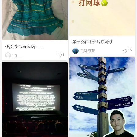
第一次在下班后打网球
vtg分享*iconic by ___
毛球茶茶
15
jin___
1