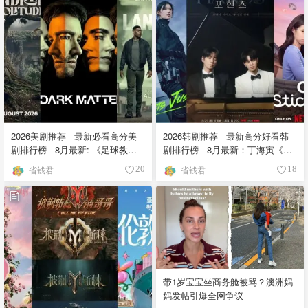
2026美剧推荐 - 最新必看高分美
2026韩剧推荐 - 最新高分好看韩
剧排行榜 - 8月最新: 《​​足球教练
剧排行榜 - 8月最新：丁海寅《我
》第四季回归！
的荒糖恋爱 》上线❣️
省钱君
省钱君
20
18
带1岁宝宝坐商务舱被骂？澳洲妈
妈发帖引爆全网争议