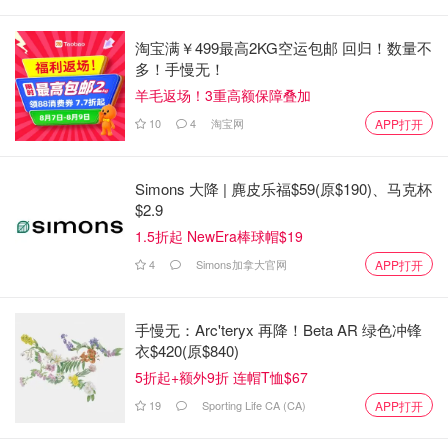
淘宝满￥499最高2KG空运包邮 回归！数量不
多！手慢无！
羊毛返场！3重高额保障叠加
10
4
淘宝网
APP打开
Simons 大降 | 麂皮乐福$59(原$190)、马克杯
$2.9
1.5折起 NewEra棒球帽$19
4
Simons加拿大官网
APP打开
手慢无：Arc'teryx 再降！Beta AR 绿色冲锋
衣$420(原$840)
5折起+额外9折 连帽T恤$67
19
Sporting Life CA (CA)
APP打开