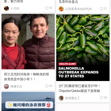
窗，魅力加倍
瓜系列全盘点
小月的
10
让我看看有啥好吃的
11
荷兰豆找到河南弟！蜘蛛侠的替
身竟然是中国小哥？！
沙门氏菌疫情已蔓延至27州！
琳娜贝尔
10
Chipotle/Qdoba紧急下架辣椒
新闻搬运工
18