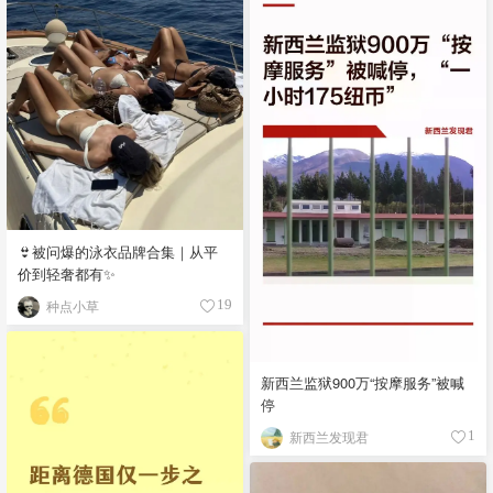
👙被问爆的泳衣品牌合集｜从平
价到轻奢都有✨
种点小草
19
新西兰监狱900万“按摩服务”被喊
停
新西兰发现君
1