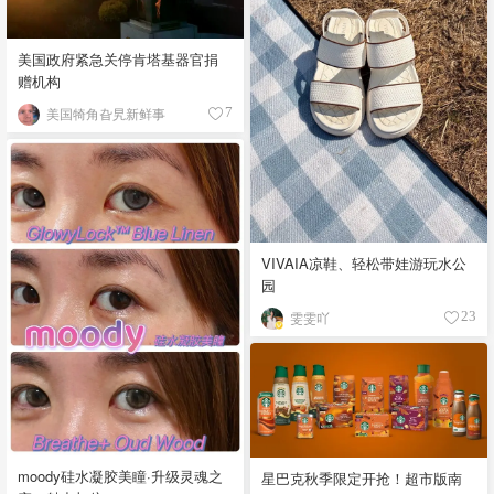
美国政府紧急关停肯塔基器官捐
赠机构
美国犄角旮旯新鲜事
7
VIVAIA凉鞋、轻松带娃游玩水公
园
雯雯吖
23
moody硅水凝胶美瞳·升级灵魂之
星巴克秋季限定开抢！超市版南