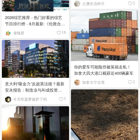
土澳生活碎片
2
2026综艺推荐 - 热门好看的综艺
节目排行榜 - 8月最新:《​​伦敦合伙
人》回归啦
省钱君
18
你的爱车可能险些被装箱走私！
加拿大四大港口截获近400辆豪车
加拿大宁古塔
2
意大利“吸金力”反超英法德？最新
安永报告：制造业与AI成投资新
宠！
今天吃菠萝披萨了吗
5