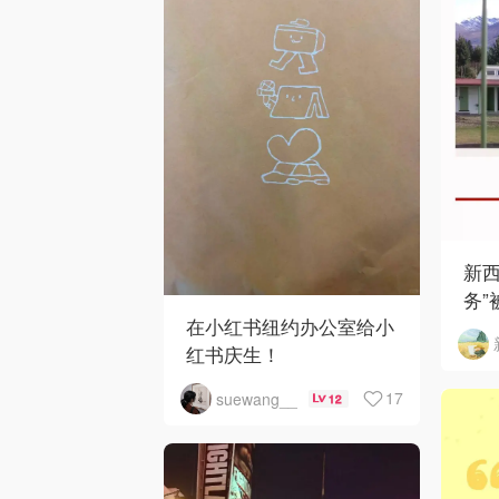
新西
务”
在小红书纽约办公室给小
红书庆生！
17
suewang__
12