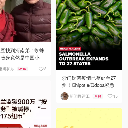
兰豆找到河南弟！蜘蛛
的替身竟然是中国小
？！
8
琳娜贝尔
15
沙门氏菌疫情已蔓延至27
州！Chipotle/Qdoba紧急
下架辣椒
15
新闻搬运工
15