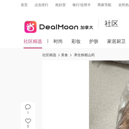
首页
点击排行
抢好货
银行/信用卡
商家导航
全民热
社区
社区精选
时尚
彩妆
护肤
家居厨卫
社区精选
美食
养生铁棍山药
1
5