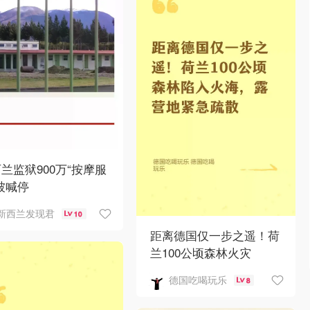
兰监狱900万“按摩服
被喊停
新西兰发现君
10
距离德国仅一步之遥！荷
兰100公顷森林火灾
德国吃喝玩乐
8