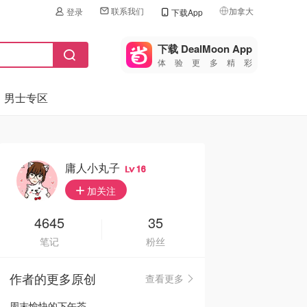
联系我们
加拿大
登录
下载App
🇺🇸
美国
下载 DealMoon App
体验更多精彩
🇨🇳
中国
男士专区
🇨🇦
加拿大
🇬🇧
英国
🇩🇪
德国
庸人小丸子
16
🇫🇷
加关注
法国
🇮🇹
4645
35
意大利
笔记
粉丝
🇦🇺
澳洲
作者的更多原创
查看更多
🇳🇿
新西兰
周末愉快的下午茶