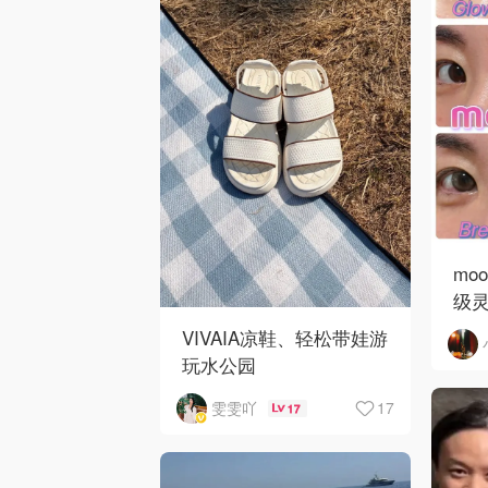
mo
级
VIVAIA凉鞋、轻松带娃游
玩水公园
17
雯雯吖
17