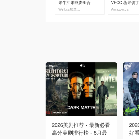
果牛油果燕麦组合
VFCC 蔬果切
950ml
Well.ca加拿大官网
Amazon.ca
去购买
去购买
2026美剧推荐 - 最新必看
20
高分美剧排行榜 - 8月最
好看