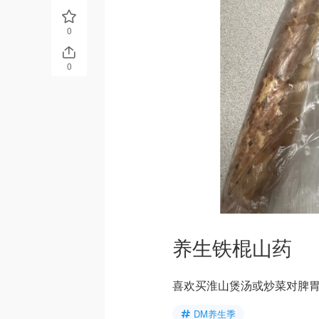
0
0
养生铁棍山药
喜欢买淮山煲汤或炒菜对脾
DM养生季