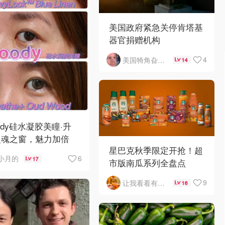
美国政府紧急关停肯塔基
器官捐赠机构
4
美国犄角旮旯新鲜事
14
ody硅水凝胶美瞳·升
灵魂之窗，魅力加倍
星巴克秋季限定开抢！超
6
小月的
17
市版南瓜系列全盘点
9
让我看看有啥好吃的
16