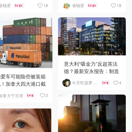
：丁海寅《我的荒糖恋
最新:《​​伦敦合伙人》回
18
18
省钱君
省钱君
21
21
》上线❣️
归啦
意大利“吸金力”反超英法
德？最新安永报告：制造
的爱车可能险些被装箱
业与AI成投资新宠！
4
今天吃菠萝披萨了吗
私！加拿大四大港口截
9
400辆豪车
2
加拿大宁古塔
6