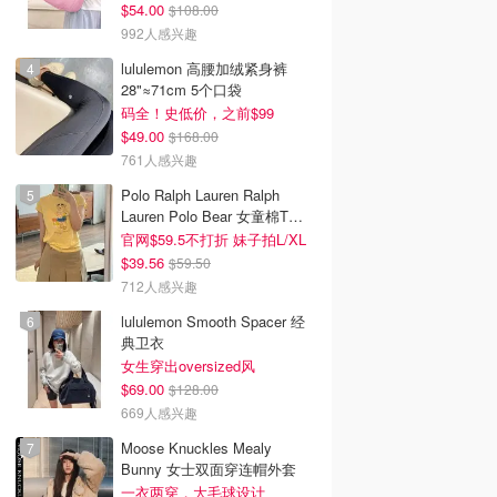
$54.00
$108.00
992人感兴趣
lululemon 高腰加绒紧身裤
28"≈71cm 5个口袋
码全！史低价，之前$99
$49.00
$168.00
761人感兴趣
Polo Ralph Lauren Ralph
Lauren Polo Bear 女童棉T恤
染色 1件
官网$59.5不打折 妹子拍L/XL
$39.56
$59.50
712人感兴趣
lululemon Smooth Spacer 经
典卫衣
女生穿出oversized风
$69.00
$128.00
669人感兴趣
Moose Knuckles Mealy
Bunny 女士双面穿连帽外套
一衣两穿，大毛球设计