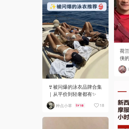
荷
侠
哥
👙被问爆的泳衣品牌合集
｜从平价到轻奢都有✨
18
种点小草
16