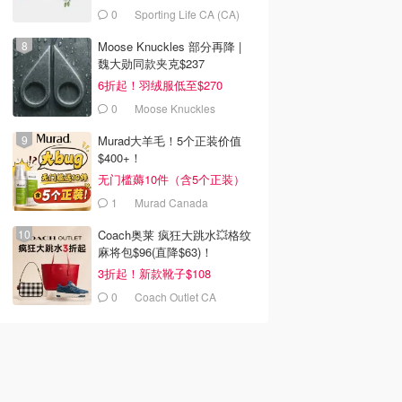
面套装
子 38g
0
Sporting Life CA (CA)
on.com
L'Oreal Beauty Outlet
Natura Market CA (CA)
去购买
去购买
去购买
Moose Knuckles 部分再降 |
魏大勋同款夹克$237
6折起！羽绒服低至$270
0
Moose Knuckles
Murad大羊毛！5个正装价值
$400+！
无门槛薅10件（含5个正装）
1
Murad Canada
Coach奥莱 疯狂大跳水💥格纹
麻将包$96(直降$63)！
3折起！新款靴子$108
0
Coach Outlet CA