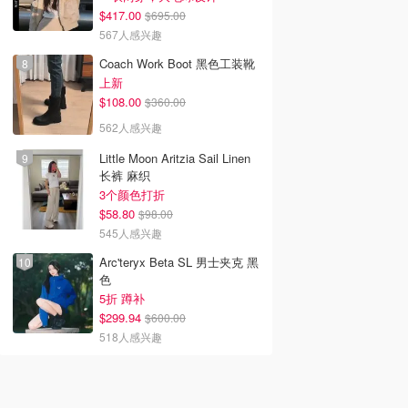
$417.00
$695.00
567人感兴趣
Coach Work Boot 黑色工装靴
上新
$108.00
$360.00
562人感兴趣
Little Moon Aritzia Sail Linen
长裤 麻织
3个颜色打折
$58.80
$98.00
545人感兴趣
Arc'teryx Beta SL 男士夹克 黑
色
5折 蹲补
$299.94
$600.00
518人感兴趣