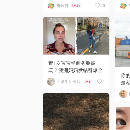
新: 《​​足球教练 》第四季
新
20
省钱君
21
回归！
爱 
带1岁宝宝坐商务舱被
骂？澳洲妈妈发帖引爆全
你
网争议
1
土澳生活碎片
走
6
获近