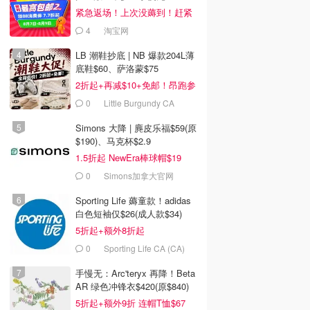
紧急返场！上次没薅到！赶紧
冲
4
淘宝网
LB 潮鞋抄底 | NB 爆款204L薄
底鞋$60、萨洛蒙$75
2折起+再减$10+免邮！昂跑参
加
0
Little Burgundy CA
(CA）
Simons 大降 | 麂皮乐福$59(原
$190)、马克杯$2.9
1.5折起 NewEra棒球帽$19
0
Simons加拿大官网
Sporting Life 薅童款！adidas
白色短袖仅$26(成人款$34)
5折起+额外8折起
0
Sporting Life CA (CA)
手慢无：Arc'teryx 再降！Beta
$59.00
$12.89
AR 绿色冲锋衣$420(原$840)
Dong-A 去皮绿豆 400g
Youth To The people 洁
naturamarket 冻干覆盆
5折起+额外9折 连帽T恤$67