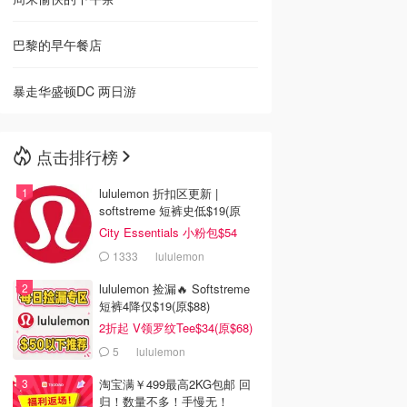
巴黎的早午餐店
暴走华盛顿DC 两日游
点击排行榜
lululemon 折扣区更新 |
softstreme 短裤史低$19(原
$88)
City Essentials 小粉包$54
1333
lululemon
lululemon 捡漏🔥 Softstreme
短裤4降仅$19(原$88)
2折起 V领罗纹Tee$34(原$68)
5
lululemon
淘宝满￥499最高2KG包邮 回
归！数量不多！手慢无！