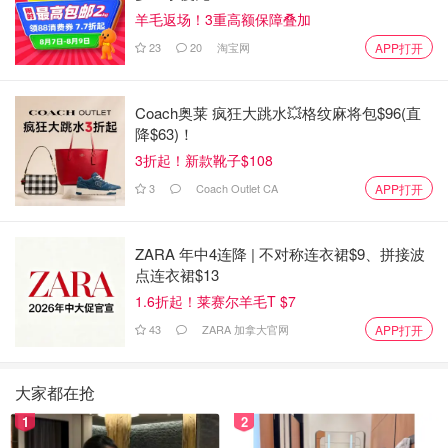
羊毛返场！3重高额保障叠加
23
20
淘宝网
APP打开
Coach奥莱 疯狂大跳水💥格纹麻将包$96(直
降$63)！
3折起！新款靴子$108
3
Coach Outlet CA
APP打开
ZARA 年中4连降 | 不对称连衣裙$9、拼接波
点连衣裙$13
1.6折起！莱赛尔羊毛T $7
43
ZARA 加拿大官网
APP打开
大家都在抢
1
2