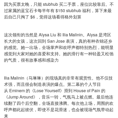
因为买票太晚，只能 stubhub 买二手票，座位比较靠后。不
过家属的蓝宝石卡每半年有 $150 stubhub 福利，算下来最
后自己只掏了 $6，觉得这场看得格外划算
这次领衔的当然是 Alysa Liu 和 Ilia Malinin。Alysa 是湾区
长大的女孩，这次回到 San Jose 表演，真的有种衣锦还乡
的感觉。她一出场，全场掌声和欢呼声都特别热烈，能明显
感觉到大家对她的喜爱和支持。她的滑行有一种轻盈又松弛
的气质，很有故事感和感染力
Ilia Malinin（马琳琳）的现场真的非常有观赏性。他不仅技
术强，而且很会制造表演的爆点。第二幕的个人节目
从 Eminem 的《Lose Yourself》滑到 House of Pain 的
《Jump Around》，音乐一转，气氛马上被点燃。最后他连
续翻了四个后空翻，全场直接沸腾。每次他上场，周围的欢
呼声都此起彼伏，即使不是花滑迷，也会被现场气氛带动起
来