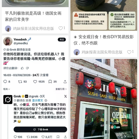
平凡到极致就是高级！德国女画
家的日常美学
鸡妹报喜法国实用信息版
1
☀️ 安全观日食！教你DIY简易投影
仪，绝不伤眼
鸡妹报喜法国实用信息版
1