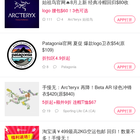
始祖鸟官网🔥8月上新 经典冷帽回归$80收
logo 腰包$60！3色可选
111
4
Arc'teryx 始祖鸟
APP打开
Patagonia官网 夏促 爆款logo卫衣$54(原
$109)
折扣区4.9折起
8
Patagonia
APP打开
手慢无：Arc'teryx 再降！Beta AR 绿色冲锋
衣$420(原$840)
5折起+额外9折 连帽T恤$67
19
Sporting Life CA (CA)
APP打开
淘宝满￥499最高2KG空运包邮 回归！数量不
多！手慢无！