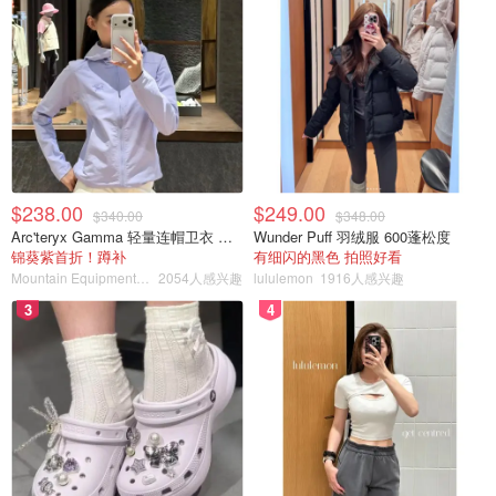
$238.00
$249.00
$340.00
$348.00
Arc'teryx Gamma 轻量连帽卫衣 女款
Wunder Puff 羽绒服 600蓬松度
锦葵紫首折！蹲补
有细闪的黑色 拍照好看
Mountain Equipment Company
2054人感兴趣
lululemon
1916人感兴趣
3
4