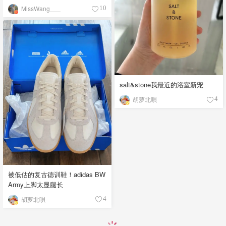
MissWang___
10
salt&stone我最近的浴室新宠
胡萝北唄
4
被低估的复古德训鞋！adidas BW
Army上脚太显腿长
胡萝北唄
4