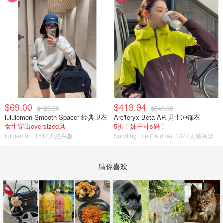
$69.00
$419.94
$128.00
$840.00
lululemon Smooth Spacer 经典卫衣
Arc'teryx Beta AR 男士冲锋衣
女生穿出oversized风
5折！妹子冲s码！
lululemon
1512人感兴趣
Sporting Life CA (CA)
1327人感兴趣
猜你喜欢