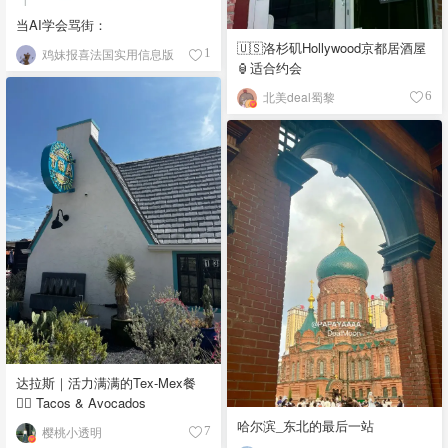
当AI学会骂街：
🇺🇸洛杉矶Hollywood京都居酒屋
鸡妹报喜法国实用信息版
1
🏮适合约会
北美deal蜀黎
6
达拉斯｜活力满满的Tex-Mex餐
👉🏼 Tacos & Avocados
哈尔滨_东北的最后一站
樱桃小透明
7