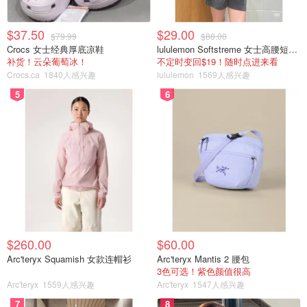
$37.50
$29.00
$79.99
$88.00
Crocs 女士经典厚底凉鞋
lululemon Softstreme 女士高腰短裤 10cm
补货！云朵葡萄冰！
不定时变回$19！随时点进来看
Crocs.ca
1840人感兴趣
lululemon
1569人感兴趣
5
6
$260.00
$60.00
Arc'teryx Squamish 女款连帽衫
Arc'teryx Mantis 2 腰包
3色可选！紫色颜值很高
Arc'teryx
1559人感兴趣
Arc'teryx
1547人感兴趣
7
8