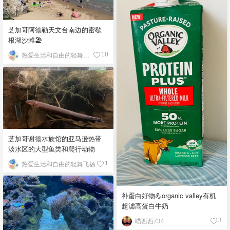
芝加哥阿德勒天文台南边的密歇
根湖沙滩🏖️
热爱生活和自由的轻舞飞扬
10
芝加哥谢德水族馆的亚马逊热带
淡水区的大型鱼类和爬行动物
热爱生活和自由的轻舞飞扬
1
补蛋白好物💪organic valley有机
超滤高蛋白牛奶
喵西西734
3