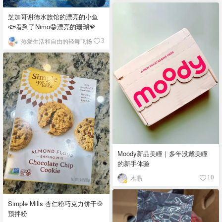
芝加哥谢德水族馆的漂亮的小鱼
🐟看到了Nimo😁漂亮的珊瑚🪸
热爱生活和自由的轻舞飞扬
3
Moody新品美瞳｜多年没戴美瞳
的新手体验
木易
10
Simple Mills 杏仁粉巧克力饼干🍪
预拌粉