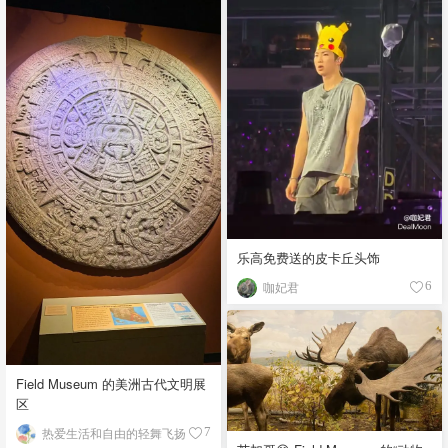
乐高免费送的皮卡丘头饰
咖妃君
6
Field Museum 的美洲古代文明展
区
热爱生活和自由的轻舞飞扬
7