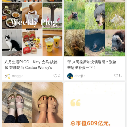
八月生活PLOG｜Kitty·盒马·缺德
🐻 来阿拉斯加没偶遇熊？别急，
舅·茉莉奶白·Costco·Wendy's
来这里补救一下！
maggie
abc個c
2
15