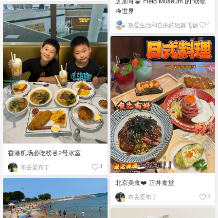
芝加哥😁 Field Museum 的“动物
🦓世界”
热爱生活和自由的轻舞飞扬
4
香港机场必吃榜🍜2号冰室
布丢爱布丁
4
北京美食❤️ 正丼食堂
布丢爱布丁
3