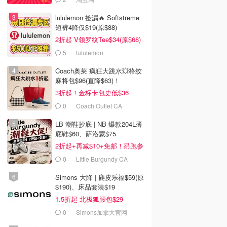
lululemon 捡漏🔥 Softstreme
短裤4降仅$19(原$88)
2折起 V领罗纹Tee$34(原$68)
5
lululemon
Coach奥莱 疯狂大跳水💥格纹
麻将包$96(直降$63)！
3折起！金标卡包史低$36
0
Coach Outlet CA
LB 潮鞋抄底 | NB 爆款204L薄
底鞋$60、萨洛蒙$75
2折起+再减$10+免邮！昂跑参
加
0
Little Burgundy CA
(CA）
Simons 大降 | 麂皮乐福$59(原
$190)、床品套装$19
1.5折起 北极狐腰包$29
0
Simons加拿大官网