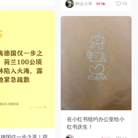
13
种点小草
16
在小红书纽约办公室给小
红书庆生！
离德国仅一步之遥！荷