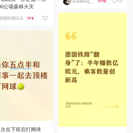
13
suewang__
12
00公顷森林火灾
德国吃喝玩乐
8
一次在下班后打网球