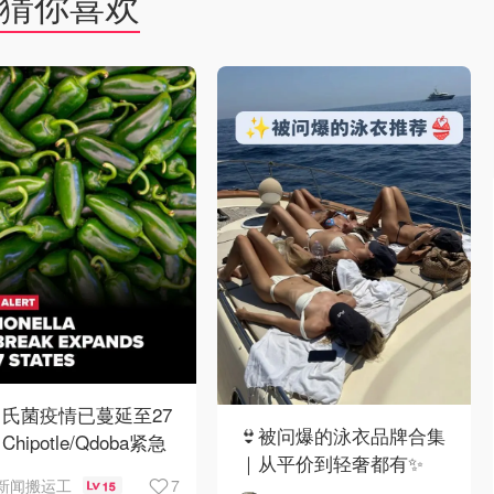
猜你喜欢
氏菌疫情已蔓延至27
👙被问爆的泳衣品牌合集
hipotle/Qdoba紧急
｜从平价到轻奢都有✨
架辣椒
7
新闻搬运工
15