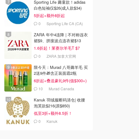
Sporting Life 薅童款！adidas
白色短袖仅$26(成人款$34)
5折起+额外8折起
0
Sporting Life CA (CA)
ZARA 年中4连降 | 不对称连衣
裙$9、拼接波点连衣裙$13
1.6折起！莱赛尔羊毛T $7
0
ZARA 加拿大官网
限今天：Murad 八哥薅羊毛 买
2送9件🎁含正装面霜2瓶
6折起+叠送豪礼9件(值$300+)
10
Murad Canada
Kanuk 羽绒服断码清仓| 收腰
泡芙款$216(原$850)
低至3折+额外8.5折！
0
Kanuk