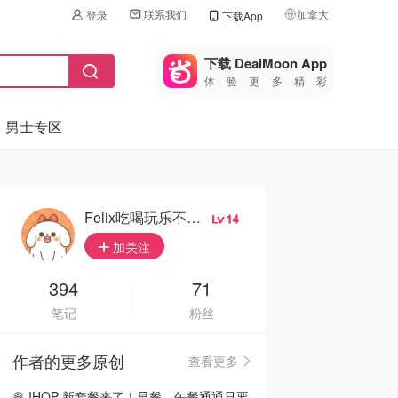
联系我们
加拿大
登录
下载App
🇺🇸
美国
下载 DealMoon App
体验更多精彩
🇨🇳
中国
男士专区
🇨🇦
加拿大
🇬🇧
英国
🇩🇪
德国
Felix吃喝玩乐不破产
14
🇫🇷
加关注
法国
🇮🇹
394
71
意大利
笔记
粉丝
🇦🇺
澳洲
作者的更多原创
查看更多
🇳🇿
新西兰
🥞 IHOP 新套餐来了！早餐、午餐通通只要