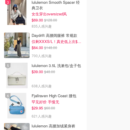
lululemon Smooth Spacer 经
典卫衣
女生穿出oversized风
$69.00
$128.00
835人感兴趣
Daydrift 高腰阔腿裤 常规款
仅剩XXXS/L！真史低上次$114
$64.00
$148.00
700人感兴趣
lululemon 3.5L 洗漱包/盒子包
$39.00
$48.00
638人感兴趣
Fjallraven High Coast 腰包
罕见好价 手慢无
$29.95
$60.00
621人感兴趣
lululemon 高腰加绒紧身裤