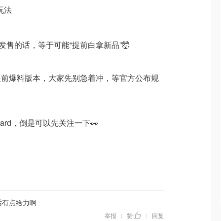
玩法
还没正式发售的话，等于可能“提前白拿新品”🤯
提前爆料版本，大家先别急着冲，等官方公布规
Card，倒是可以先关注一下👀
的话有点给力啊
举报
赞
回复
|
|