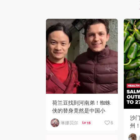
荷兰豆找到河南弟！蜘蛛
侠的替身竟然是中国小
沙门
哥？！
6
琳娜贝尔
15
州！C
下