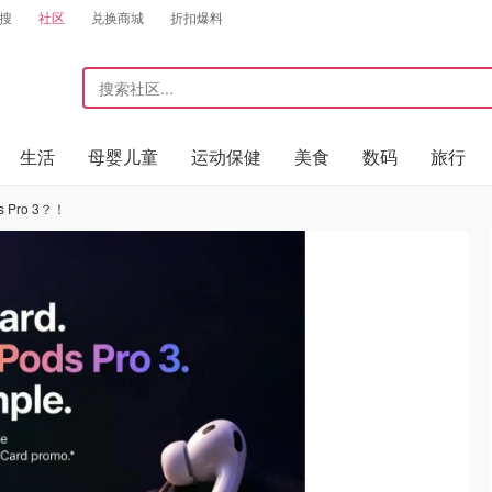
搜
社区
兑换商城
折扣爆料
生活
母婴儿童
运动保健
美食
数码
旅行
s Pro 3？！