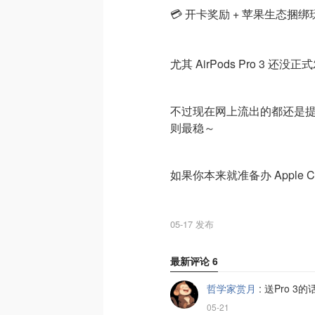
💳 开卡奖励 + 苹果生态捆绑
尤其 AirPods Pro 3 
不过现在网上流出的都还是
则最稳～
如果你本来就准备办 Apple 
05-17 发布
最新评论
6
哲学家赏月
:
送Pro 3
05-21