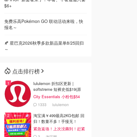
$6+
免费乐高Pokémon GO 联动活动来啦，快
报名～
🍂 星巴克2026秋季多款新品菜单8/25回归
～
点击排行榜
lululemon 折扣区更新 |
softstreme 短裤史低$19(原
$88)
City Essentials 小粉包$54
1333
lululemon
淘宝满￥499最高2KG包邮 回
归！数量不多！手慢无！
紧急返场！上次没薅到！赶紧
冲
2
淘宝网