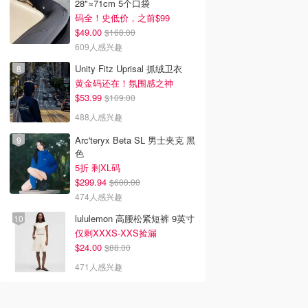
28"≈71cm 5个口袋
码全！史低价，之前$99
$49.00
$168.00
609人感兴趣
Unity Fitz Uprisal 抓绒卫衣
黄金码还在！氛围感之神
$53.99
$109.00
488人感兴趣
Arc'teryx Beta SL 男士夹克 黑
色
5折 剩XL码
$299.94
$600.00
474人感兴趣
lululemon 高腰松紧短裤 9英寸
仅剩XXXS-XXS捡漏
$24.00
$88.00
471人感兴趣