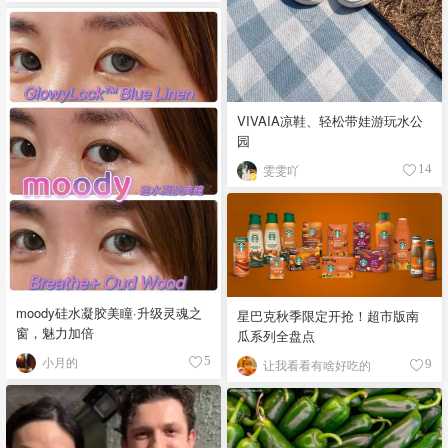
VIVAIA凉鞋、轻松带娃游玩水公
园
雯雯吖
14
moody硅水凝胶美瞳·升级灵魂之
星巴克秋季限定开抢！超市版南
窗，魅力加倍
瓜系列全盘点
小月的
5
让我看看有啥好吃的
9