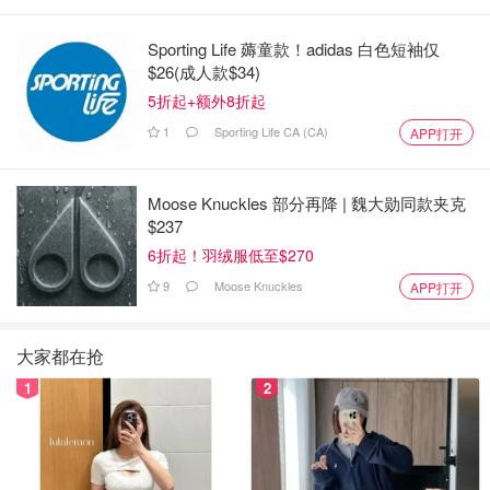
Sporting Life 薅童款！adidas 白色短袖仅
$26(成人款$34)
5折起+额外8折起
1
Sporting Life CA (CA)
APP打开
Moose Knuckles 部分再降 | 魏大勋同款夹克
$237
6折起！羽绒服低至$270
9
Moose Knuckles
APP打开
大家都在抢
1
2