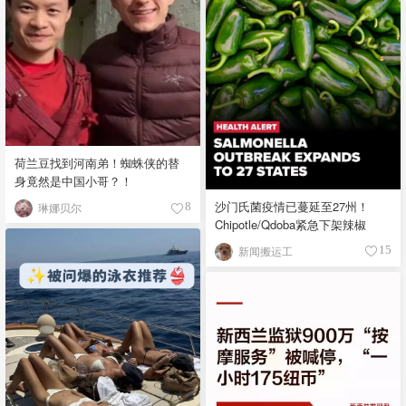
荷兰豆找到河南弟！蜘蛛侠的替
身竟然是中国小哥？！
沙门氏菌疫情已蔓延至27州！
琳娜贝尔
8
Chipotle/Qdoba紧急下架辣椒
新闻搬运工
15