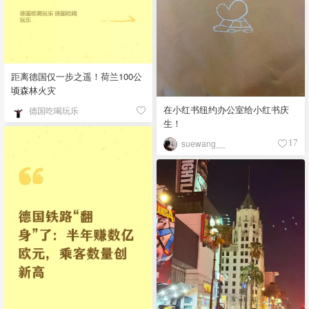
距离德国仅一步之遥！荷兰100公
顷森林火灾
在小红书纽约办公室给小红书庆
德国吃喝玩乐
生！
suewang__
17