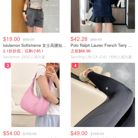
$19.00
$42.28
$88.00
$89.50
lululemon Softstreme 女士高腰短裤 10cm
Polo Ralph Lauren French Terry 女童连帽卫衣 7-16码
2.1折抄底，仅剩小码！
之前$66.96
lululemon
2432人感兴趣
Sporting Life CA (CA)
1496人感兴趣
3
4
$54.00
$49.00
$108.00
$168.00