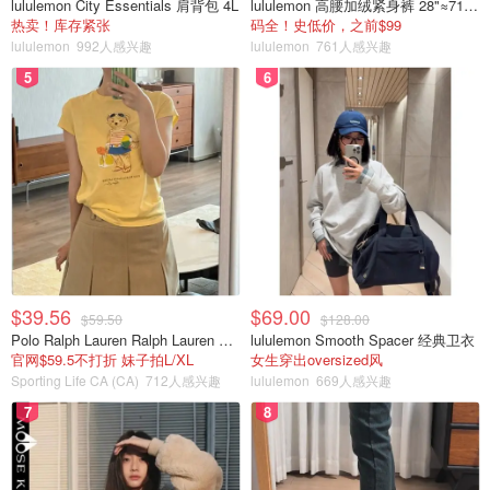
lululemon City Essentials 肩背包 4L
lululemon 高腰加绒紧身裤 28"≈71cm 5个口袋
热卖！库存紧张
码全！史低价，之前$99
lululemon
992人感兴趣
lululemon
761人感兴趣
5
6
$39.56
$69.00
$59.50
$128.00
Polo Ralph Lauren Ralph Lauren Polo Bear 女童棉T恤 染色 1件
lululemon Smooth Spacer 经典卫衣
官网$59.5不打折 妹子拍L/XL
女生穿出oversized风
Sporting Life CA (CA)
712人感兴趣
lululemon
669人感兴趣
7
8