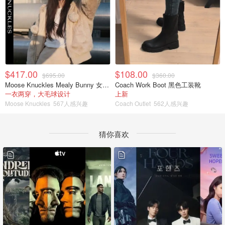
$417.00
$108.00
$695.00
$360.00
Moose Knuckles Mealy Bunny 女士双面穿连帽外套
Coach Work Boot 黑色工装靴
一衣两穿，大毛球设计
上新
Moose Knuckles
567人感兴趣
Coach Outlet
562人感兴趣
猜你喜欢