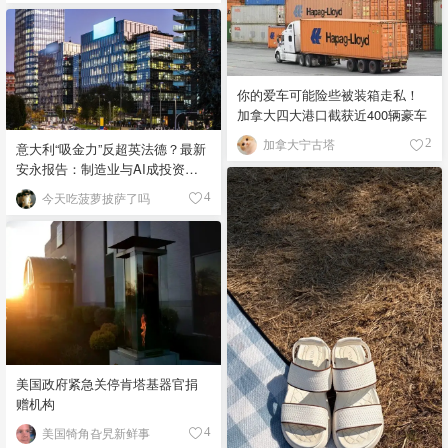
你的爱车可能险些被装箱走私！
加拿大四大港口截获近400辆豪车
加拿大宁古塔
2
意大利“吸金力”反超英法德？最新
安永报告：制造业与AI成投资新
宠！
今天吃菠萝披萨了吗
4
美国政府紧急关停肯塔基器官捐
赠机构
美国犄角旮旯新鲜事
4