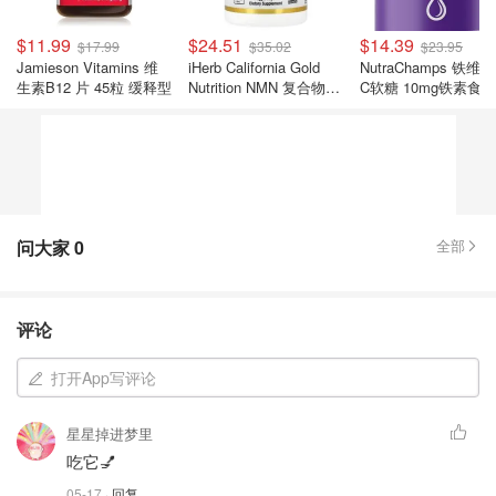
$11.99
$24.51
$14.39
$17.99
$35.02
$23.95
Jamieson Vitamins 维
iHerb California Gold
NutraChamps 铁维
生素B12 片 45粒 缓释型
Nutrition NMN 复合物
C软糖 10mg铁素食型
60 粒胶囊
问大家
0
全部
评论
打开App写评论
星星掉进梦里
吃它💅
05-17
· 回复