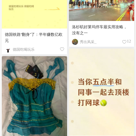
洛杉矶好莱坞停车最实用攻略，
没有之一
德国铁路“翻身”了：半年赚数亿欧
元
秀出风采_
12
德国吃喝玩乐