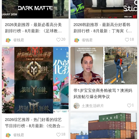
2026美剧推荐 - 最新必看高分美
2026韩剧推荐 - 最新高分好看韩
剧排行榜 - 8月最新: 《​​足球教练
剧排行榜 - 8月最新：丁海寅《我
》第四季回归！
的荒糖恋爱 》上线❣️
省钱君
省钱君
20
18
带1岁宝宝坐商务舱被骂？澳洲妈
妈发帖引爆全网争议
土澳生活碎片
1
2026综艺推荐 - 热门好看的综艺
节目排行榜 - 8月最新:《​​伦敦合伙
人》回归啦
省钱君
18