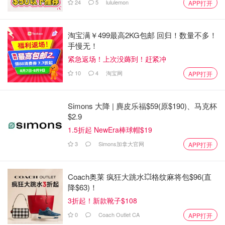
24
5
lululemon
APP打开
淘宝满￥499最高2KG包邮 回归！数量不多！
手慢无！
紧急返场！上次没薅到！赶紧冲
10
4
淘宝网
APP打开
Simons 大降 | 麂皮乐福$59(原$190)、马克杯
$2.9
1.5折起 NewEra棒球帽$19
3
Simons加拿大官网
APP打开
Coach奥莱 疯狂大跳水💥格纹麻将包$96(直
降$63)！
3折起！新款靴子$108
0
Coach Outlet CA
APP打开