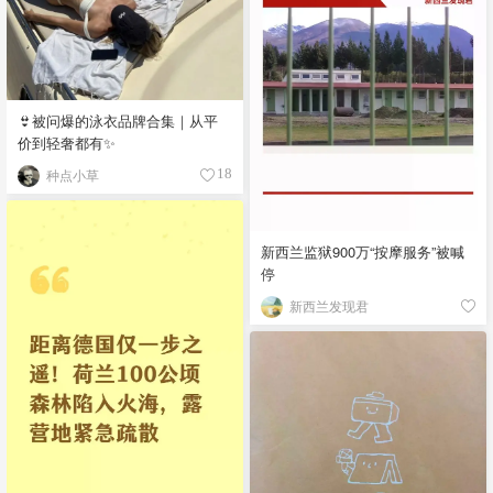
👙被问爆的泳衣品牌合集｜从平
价到轻奢都有✨
种点小草
18
新西兰监狱900万“按摩服务”被喊
停
新西兰发现君