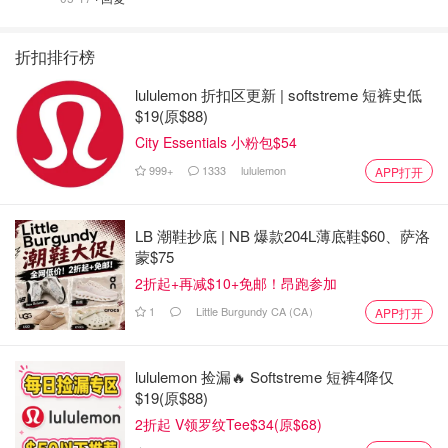
折扣排行榜
lululemon 折扣区更新 | softstreme 短裤史低
$19(原$88)
City Essentials 小粉包$54
999+
1333
lululemon
APP打开
LB 潮鞋抄底 | NB 爆款204L薄底鞋$60、萨洛
蒙$75
2折起+再减$10+免邮！昂跑参加
1
Little Burgundy CA (CA）
APP打开
lululemon 捡漏🔥 Softstreme 短裤4降仅
$19(原$88)
2折起 V领罗纹Tee$34(原$68)