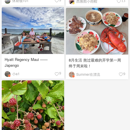
休斯顿101
9
西雅图小雨帽
13
Hyatt Regency Maui ——
8月生活 熬过最难的开学第一周
Japengo
终于周末啦！
小a1
9
Summer在漂流
9