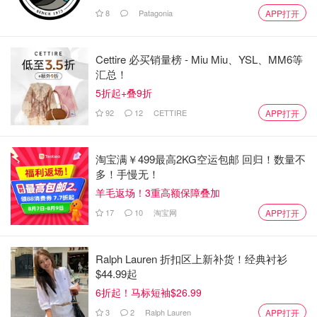
8
Patagonia
APP打开
Cettire 必买销量榜 - Miu Miu、YSL、MM6等
汇总！
5折起+叠9折
92
12
CETTIRE
APP打开
淘宝满￥499最高2KG空运包邮 回归！数量不
多！手慢无！
羊毛返场！3重高额保障叠加
17
10
淘宝网
APP打开
Ralph Lauren 折扣区上新补货！经典衬衫
$44.99起
6折起！马标短袖$26.99
3
2
Ralph Lauren
APP打开