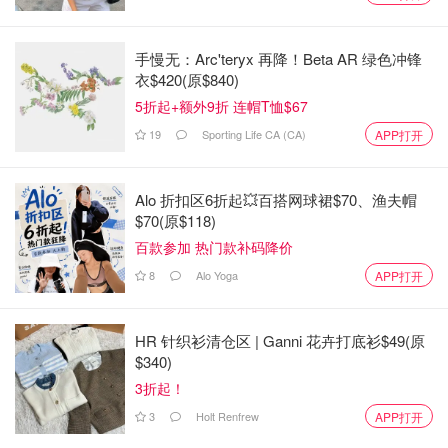
手慢无：Arc'teryx 再降！Beta AR 绿色冲锋
衣$420(原$840)
5折起+额外9折 连帽T恤$67
19
Sporting Life CA (CA)
APP打开
Alo 折扣区6折起💥百搭网球裙$70、渔夫帽
$70(原$118)
百款参加 热门款补码降价
8
Alo Yoga
APP打开
HR 针织衫清仓区 | Ganni 花卉打底衫$49(原
$340)
3折起！
3
Holt Renfrew
APP打开