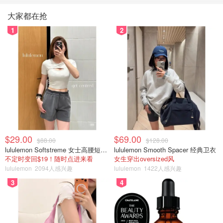
大家都在抢
1
2
$29.00
$69.00
$88.00
$128.00
lululemon Softstreme 女士高腰短裤 10cm
lululemon Smooth Spacer 经典卫衣
不定时变回$19！随时点进来看
女生穿出oversized风
lululemon
2094人感兴趣
lululemon
1422人感兴趣
3
4