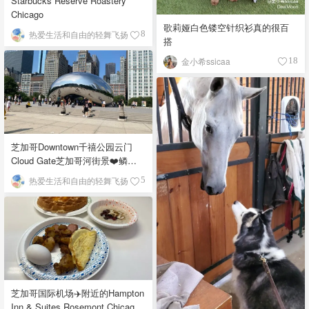
Starbucks Reserve Roastery
Chicago
歌莉娅白色镂空针织衫真的很百
热爱生活和自由的轻舞飞扬
8
搭
金小希ssicaa
18
芝加哥Downtown千禧公园云门
Cloud Gate芝加哥河街景❤️鳞次
栉比的高楼
热爱生活和自由的轻舞飞扬
5
芝加哥国际机场✈️附近的Hampton
Inn & Suites Rosemont Chicago