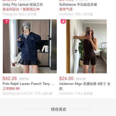
Unity Fitz Uprisal 抓绒卫衣
Softstreme 半拉链连衣裙
黄金码还在！氛围感之神
很有气质
Patagonia
802人感兴趣
lululemon
783人感兴趣
7
8
$42.28
$24.00
$89.50
$64.00
Polo Ralph Lauren French Terry 女童连帽卫衣 7-16码
lululemon Align 高腰短裤 8英寸 女
之前$66.96
款
Sporting Life CA (CA)
773人感兴趣
lululemon
714人感兴趣
猜你喜欢