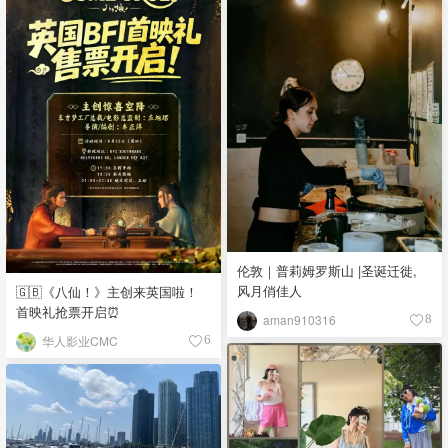
伦敦｜普莉姆罗斯山 |圣诞迁徙,
风月俏佳人
🇬🇧《八仙！》主创来英国啦！
首映礼抢票开启⏰
aman910316
8
华人影业CMC
6