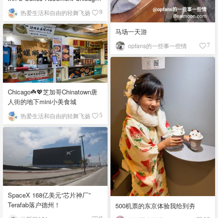
O'Hare自助早餐
热爱生活和自由的轻舞飞扬
9
马场一天游
opfans的一些事一些情
7
Chicago☘️💖芝加哥Chinatown唐
人街的地下mini小美食城
热爱生活和自由的轻舞飞扬
5
SpaceX 168亿美元“芯片神厂”
Terafab落户德州！
500机票的东京体验我给到夯