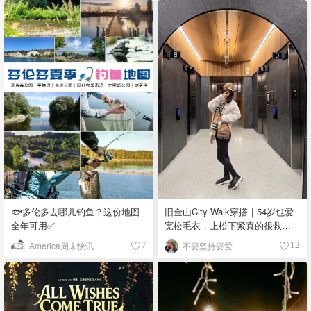
🐟多伦多去哪儿钓鱼？这份地图
旧金山City Walk穿搭｜54岁也爱
全年可用✅
宽松毛衣，上松下紧真的很救比
例
America周末快讯
不要坚持要爱
7
12