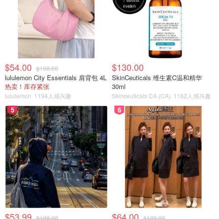
$54.00
$130.00
$108.00
lululemon City Essentials 肩背包 4L
SkinCeuticals 维生素C温和精华
热卖！库存紧张
30ml
lululemon
1194人感兴趣
Skinceuticals CA (CA)
1162人感兴趣
5
6
$53.99
$64.00
$109.00
$128.00