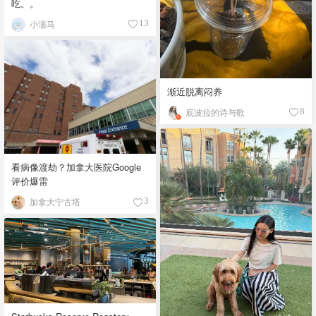
吃。。
小濡马
13
渐近脱离闷养
底波拉的诗与歌
8
看病像渡劫？加拿大医院Google
评价爆雷
加拿大宁古塔
3