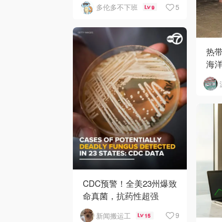
5
多伦多不下班
9
热
海
CDC预警！全美23州爆致
命真菌，抗药性超强
9
新闻搬运工
15