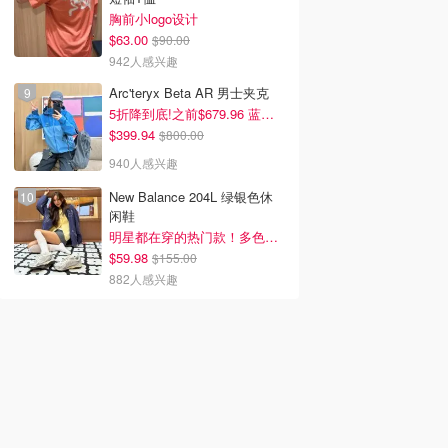
胸前小logo设计
$63.00
$90.00
942人感兴趣
Arc'teryx Beta AR 男士夹克
5折降到底!之前$679.96 蓝色款有货
$399.94
$800.00
940人感兴趣
New Balance 204L 绿银色休
闲鞋
明星都在穿的热门款！多色可选 3.8折
$59.98
$155.00
882人感兴趣