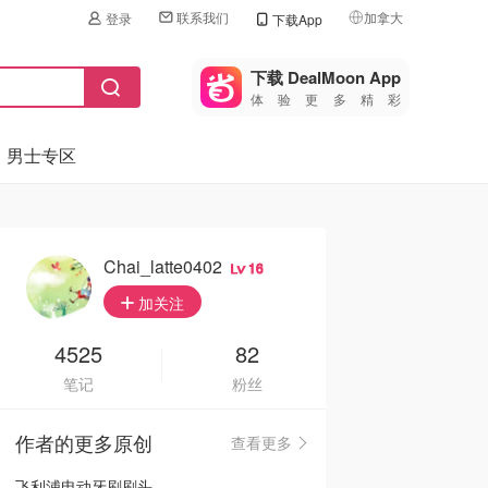
联系我们
加拿大
登录
下载App
🇺🇸
美国
下载 DealMoon App
体验更多精彩
🇨🇳
中国
男士专区
🇨🇦
加拿大
🇬🇧
英国
🇩🇪
德国
Chai_latte0402
16
🇫🇷
加关注
法国
🇮🇹
4525
82
意大利
笔记
粉丝
🇦🇺
澳洲
作者的更多原创
查看更多
🇳🇿
新西兰
飞利浦电动牙刷刷头