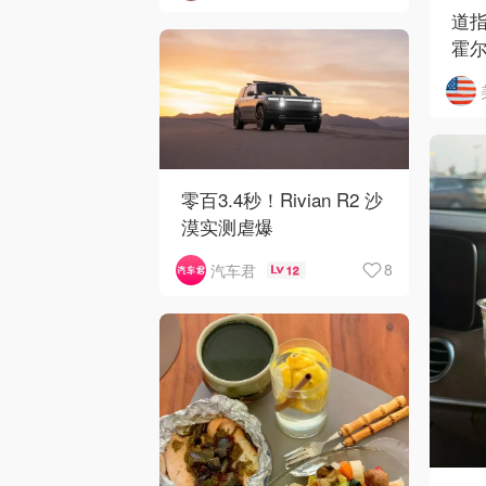
道指
霍
开
零百3.4秒！Rivian R2 沙
漠实测虐爆
8
汽车君
12