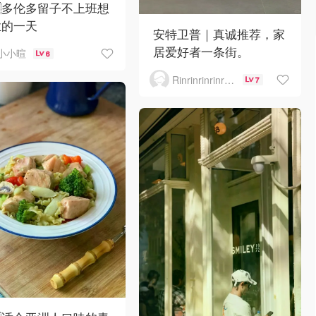
🇦多伦多留子不上班想
业的一天
安特卫普｜真诚推荐，家
居爱好者一条街。
小小暄
6
Rinrinrinrinrinrinrin
7