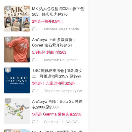
MK 热卖包包盘点💥Zoe腋下包
$65、经典贝壳包$76
2折起+额外8.5折！
0
Michael Kors Canada
Arc'teryx 上新 多款首折 |
Covert 萤石紫开衫$154
5.9折起 封面T恤$63
0
Mountain Equipment
Company
TSC 鞋靴夏季清仓 | 斯凯奇女
士一脚蹬运动鞋$35.9(原$99)
3折起！儿童运动鞋$25起
0
The Shoe Company CA
(CA)
Arc'teryx 再降！Beta SL 冲锋
衣$300(原$500)
5折起 Gamma 紫色夹克$238
0
Sporting Life CA (CA)