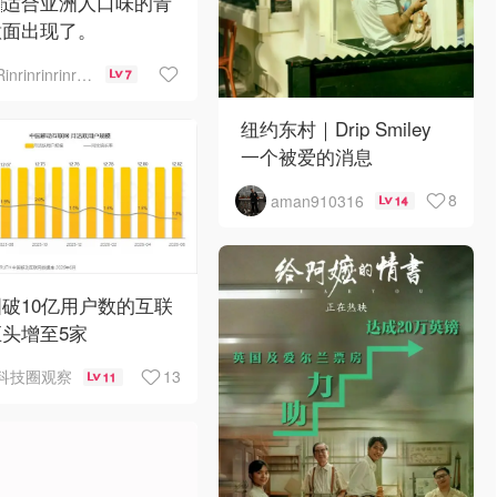
🇪适合亚洲人口味的青
意面出现了。
Rinrinrinrinrinrinrin
7
纽约东村｜Drip Smiley
一个被爱的消息
8
aman910316
14
破10亿用户数的互联
头增至5家
13
科技圈观察
11