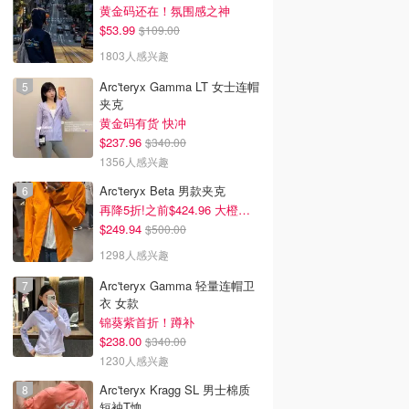
黄金码还在！氛围感之神
$53.99
$109.00
1803人感兴趣
Arc'teryx Gamma LT 女士连帽
夹克
黄金码有货 快冲
$237.96
$340.00
1356人感兴趣
Arc'teryx Beta 男款夹克
再降5折!之前$424.96 大橙子好显白 蹲补
$249.94
$500.00
1298人感兴趣
Arc'teryx Gamma 轻量连帽卫
衣 女款
锦葵紫首折！蹲补
$238.00
$340.00
1230人感兴趣
Arc'teryx Kragg SL 男士棉质
短袖T恤