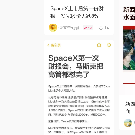
SpaceX上市后第一份财
报，发完股价大跌8%
14
湾区早知道
12
新
面