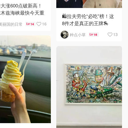
大涨600点破新高！
尔木兹海峡最快今天重
🛍️拉夫劳伦“必吃”榜！这
8件才是真正的王牌🏇
16
美丽国的日常
14
13
种点小草
16