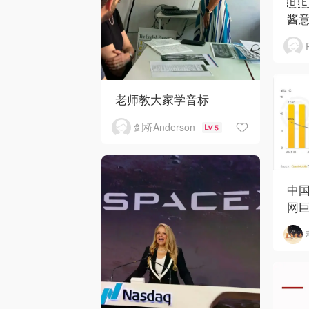
🇧
酱
老师教大家学音标
剑桥Anderson
5
中国
网巨