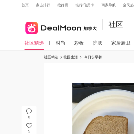
首页
点击排行
抢好货
银行/信用卡
商家导航
全民热
社区
社区精选
时尚
彩妆
护肤
家居厨卫
社区精选
校园生活
今日份早餐
0
5