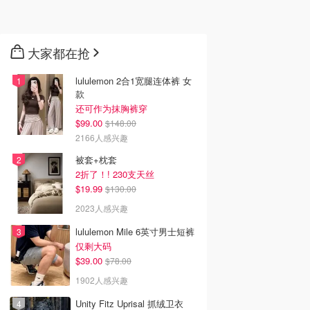
大家都在抢
lululemon 2合1宽腿连体裤 女
款
还可作为抹胸裤穿
$99.00
$148.00
2166人感兴趣
被套+枕套
2折了！! 230支天丝
$19.99
$130.00
2023人感兴趣
lululemon Mile 6英寸男士短裤
仅剩大码
$39.00
$78.00
1902人感兴趣
Unity Fitz Uprisal 抓绒卫衣