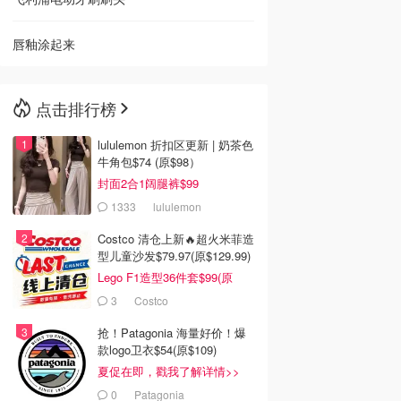
唇釉涂起来
点击排行榜
lululemon 折扣区更新 | 奶茶色
牛角包$74 (原$98）
封面2合1阔腿裤$99
1333
lululemon
Costco 清仓上新🔥超火米菲造
型儿童沙发$79.97(原$129.99)
Lego F1造型36件套$99(原
$159)
3
Costco
抢！Patagonia 海量好价！爆
款logo卫衣$54(原$109)
夏促在即，戳我了解详情>>
0
Patagonia