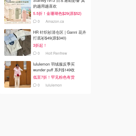
Stanley1913 日常通勤必备 真
的越用越喜欢
5.5折！金珊瑚色$29(原$52)
0
Amazon.ca
HR 针织衫清仓区 | Ganni 花卉
打底衫$49(原$340)
3折起！
0
Holt Renfrew
lululemon 羽绒服反季买
wunder puff 系列$149收
低至7折！罕见粉色有货
0
lululemon