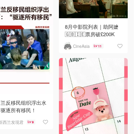
8月中影院列表｜助阿嬷
🇬🇧🇮🇪票房破£200K
CineAsia
11
西兰反移民组织浮出水
：驱逐所有移民！
新西兰发现君
9