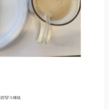
四🐮🐴继续