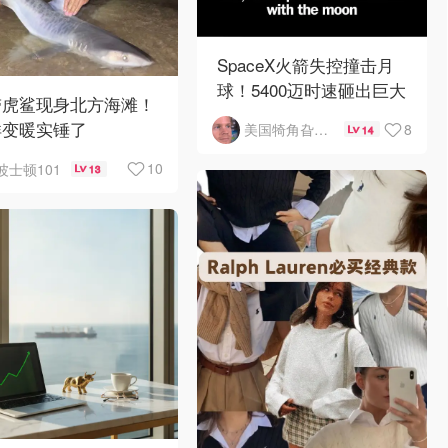
SpaceX火箭失控撞击月
球！5400迈时速砸出巨大
带虎鲨现身北方海滩！
陨石坑
洋变暖实锤了
8
美国犄角旮旯新鲜事
14
10
波士顿101
13