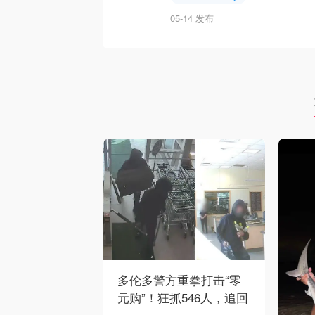
05-14 发布
多伦多警方重拳打击“零
元购”！狂抓546人，追回
160万赃物