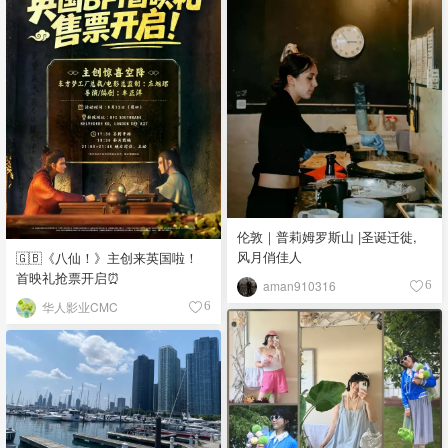
伦敦｜普莉姆罗斯山 |圣诞迁徙,
风月俏佳人
🇬🇧《八仙！》主创来英国啦！
首映礼抢票开启⏰
aman910316
6
华人影业CMC
6