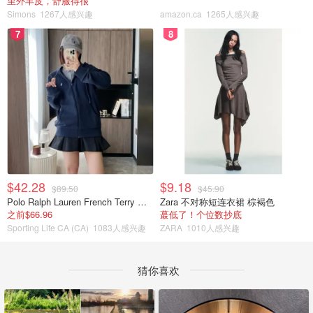
里外羊皮，舒服得很
Simons
1267人感兴趣
amazon.ca
1265人感兴趣
7
8
$42.28
$9.18
$89.50
$45.90
Polo Ralph Lauren French Terry 女童连帽卫衣 7-16码
Zara 不对称短连衣裙 棕褐色
之前$66.96
蕞低了！个位数抄底
Sporting Life CA (CA)
1083人感兴趣
ZARA
1010人感兴趣
猜你喜欢