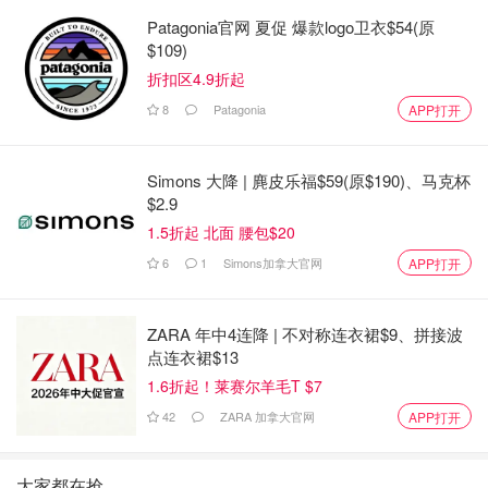
Patagonia官网 夏促 爆款logo卫衣$54(原
$109)
折扣区4.9折起
8
Patagonia
APP打开
Simons 大降 | 麂皮乐福$59(原$190)、马克杯
$2.9
1.5折起 北面 腰包$20
6
1
Simons加拿大官网
APP打开
ZARA 年中4连降 | 不对称连衣裙$9、拼接波
点连衣裙$13
1.6折起！莱赛尔羊毛T $7
42
ZARA 加拿大官网
APP打开
大家都在抢