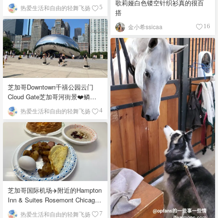
歌莉娅白色镂空针织衫真的很百
热爱生活和自由的轻舞飞扬
5
搭
金小希ssicaa
16
芝加哥Downtown千禧公园云门
Cloud Gate芝加哥河街景❤️鳞次
栉比的高楼
热爱生活和自由的轻舞飞扬
4
芝加哥国际机场✈️附近的Hampton
Inn & Suites Rosemont Chicago
O'Hare自助早餐
热爱生活和自由的轻舞飞扬
7