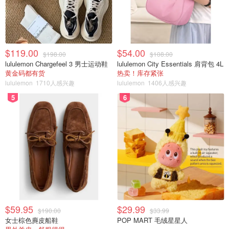
$119.00
$54.00
$198.00
$108.00
lululemon Chargefeel 3 男士运动鞋
lululemon City Essentials 肩背包 4L
黄金码都有货
热卖！库存紧张
lululemon
1710人感兴趣
lululemon
1406人感兴趣
5
6
$59.95
$29.99
$190.00
$33.99
女士棕色麂皮船鞋
POP MART 毛绒星星人