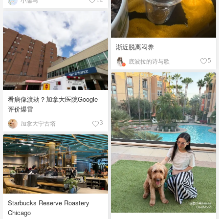
渐近脱离闷养
底波拉的诗与歌
5
看病像渡劫？加拿大医院Google
评价爆雷
加拿大宁古塔
3
Starbucks Reserve Roastery
Chicago