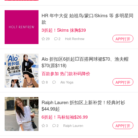
HR 年中大促 始祖鸟/蒙口/Skims 等 多明星同
款
3折起！Skims 抹胸$39
29
2
Holt Renfrew
APP打开
Alo 折扣区6折起💥百搭网球裙$70、渔夫帽
$70(原$118)
百款参加 热门款补码降价
8
Alo Yoga
APP打开
Ralph Lauren 折扣区上新补货！经典衬衫
$44.99起
6折起！马标短袖$26.99
3
2
Ralph Lauren
APP打开