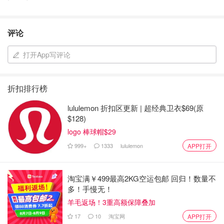
评论
打开App写评论
折扣排行榜
lululemon 折扣区更新 | 超经典卫衣$69(原
$128)
logo 棒球帽$29
999+
1333
lululemon
APP打开
淘宝满￥499最高2KG空运包邮 回归！数量不
多！手慢无！
羊毛返场！3重高额保障叠加
17
10
淘宝网
APP打开