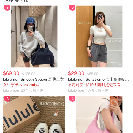
1
2
$69.00
$29.00
$128.00
$88.00
lululemon Smooth Spacer 经典卫衣
lululemon Softstreme 女士高腰短裤 10cm
女生穿出oversized风
不定时变回$19！随时点进来看
lululemon
2071人感兴趣
lululemon
1746人感兴趣
3
4