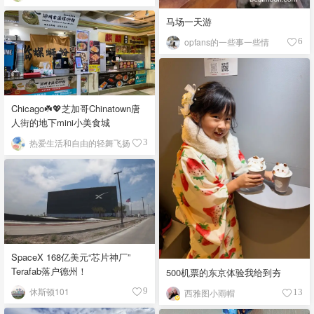
马场一天游
opfans的一些事一些情
6
Chicago☘️💖芝加哥Chinatown唐
人街的地下mini小美食城
热爱生活和自由的轻舞飞扬
3
SpaceX 168亿美元“芯片神厂”
Terafab落户德州！
500机票的东京体验我给到夯
休斯顿101
9
西雅图小雨帽
13