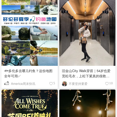
🐟多伦多去哪儿钓鱼？这份地图
旧金山City Walk穿搭｜54岁也爱
全年可用✅
宽松毛衣，上松下紧真的很救比
例
America周末快讯
不要坚持要爱
5
10