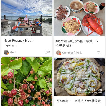
Hyatt Regency Maui ——
8月生活 熬过最难的开学第一周
Japengo
终于周末啦！
小a1
9
Summer在漂流
8
周五晚餐：一张薄底Pizza就搞定