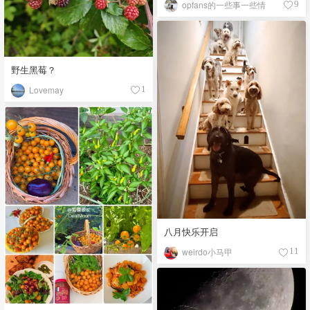
opfans的一些事一些情
9
野生黑莓？
Lovemay
1
八月快乐开启
weirdo小马甲
11