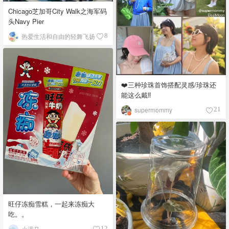
Chicago芝加哥City Walk之海军码
头Navy Pier
热爱生活和自由的轻舞飞扬
8
❤️三种珍珠首饰搭配灵感/珍珠还
能这么戴‼️
supermommy
21
旺仔冻痴雪糕，一起来冻痴大
吃。。
小濡马
12