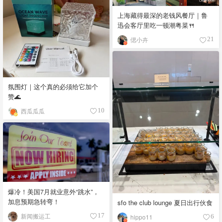
上海藏得最深的老钱风餐厅｜鲁
迅会客厅里吃一顿潮粤菜🍴
偲小卉
21
氛围灯｜这个真的必须给它加个
赞🌊
西瓜瓜瓜
10
爆冷！美国7月就业意外“跳水”，
加息预期急转弯！
sfo the club lounge 夏日出行伙食
新闻搬运工
17
hippo11
6