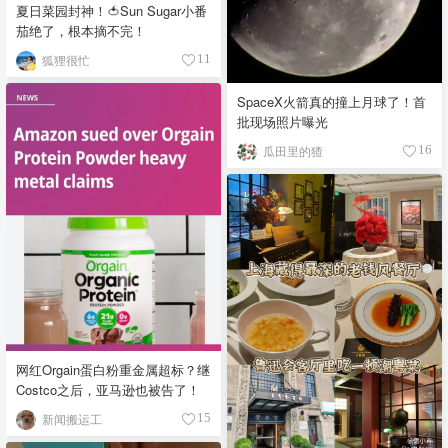
夏日菜园封神！🍅Sun Sugar小番
茄绝了，根本摘不完！
狐狸很忙
11
SpaceX火箭真的撞上月球了！首
批现场照片曝光
瓜田里的猹
16
网红Orgain蛋白粉重金属超标？继
Costco之后，亚马逊也被告了！
新闻搬运工
15