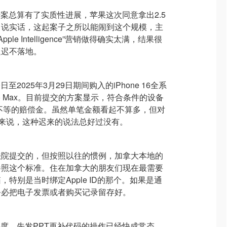
传案总算有了实质性进展，苹果这次同意拿出2.5
。说实话，这起案子之所以能闹到这个规模，主
le Intelligence”营销做得确实太满，结果很
迟迟不落地。
日至2025年3月29日期间购入的iPhone 16全系
o和Pro Max。目前提交的方案显示，符合条件的设备
元不等的赔偿金。虽然单笔金额看起不算多，但对
者来说，这种迟来的说法总好过没有。
法院提交的，但按照以往的惯例，加拿大本地的
参照这个标准。住在加拿大的朋友们现在最需要
特别是当时绑定Apple ID的那个。如果是通
务必把电子发票或者购买记录留存好。
热度，先发PPT再补代码的操作已经快成常态