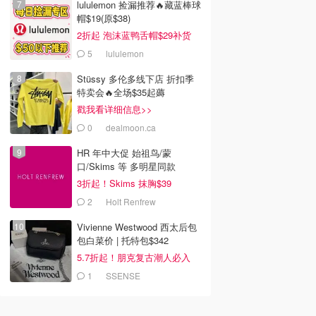
lululemon 捡漏推荐🔥藏蓝棒球
帽$19(原$38)
2折起 泡沫蓝鸭舌帽$29补货
5
lululemon
Stüssy 多伦多线下店 折扣季
特卖会🔥全场$35起薅
戳我看详细信息>>
0
dealmoon.ca
HR 年中大促 始祖鸟/蒙
口/Skims 等 多明星同款
3折起！Skims 抹胸$39
2
Holt Renfrew
Vivienne Westwood 西太后包
包白菜价 | 托特包$342
5.7折起！朋克复古潮人必入
1
SSENSE