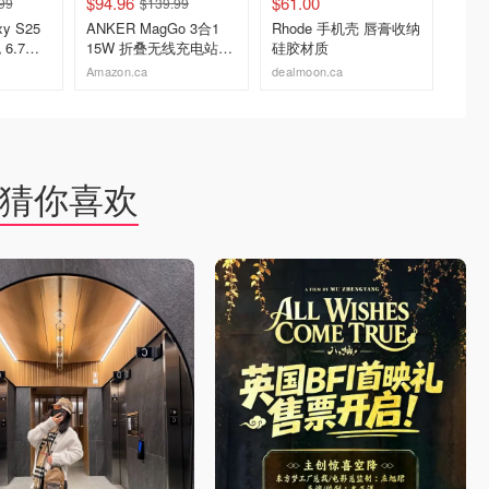
$94.96
$61.00
$22.9
99
$139.99
xy S25
ANKER MagGo 3合1
Rhode 手机壳 唇膏收纳
Staple
 6.7英
15W 折叠无线充电站
硅胶材质
机壳 
0MP
黑色
Amazon.ca
dealmoon.ca
Staples
去购买
去购买
猜你喜欢