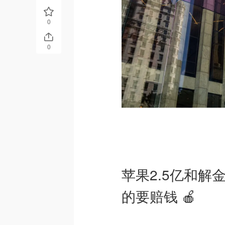
0
0
苹果2.5亿和解
的要赔钱 🍎