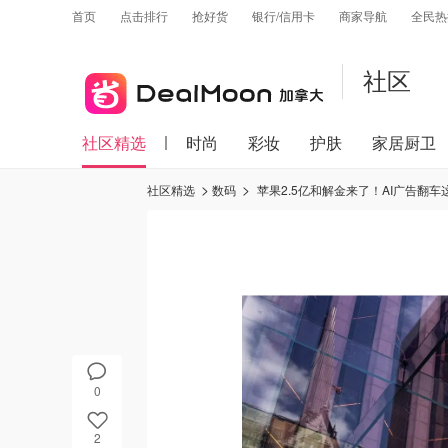
首页
点击排行
抢好货
银行/信用卡
商家导航
全民热
社区
社区精选
时尚
彩妆
护肤
家居厨卫
社区精选
数码
苹果2.5亿和解金来了！AI广告翻车
0
2