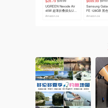
$28.79
$699.99
$39.99
$919.
UGREEN Nexode Air
Samsung Gala
45W 超薄折叠插头USB
FE 128GB 黑色
C充电器 灰色
寸 AMOLED 5
Amazon.ca
Amazon.ca
去购买
去购买