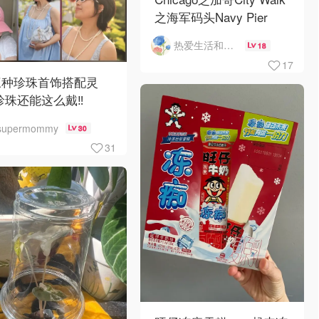
之海军码头Navy Pier
热爱生活和自由的轻舞飞扬
18
17
三种珍珠首饰搭配灵
珍珠还能这么戴‼️
supermommy
30
31