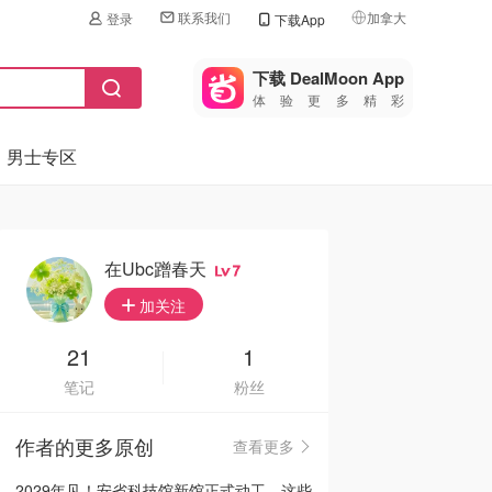
联系我们
加拿大
登录
下载App
🇺🇸
美国
下载 DealMoon App
体验更多精彩
🇨🇳
中国
男士专区
🇨🇦
加拿大
🇬🇧
英国
🇩🇪
德国
在ubc蹭春天
7
🇫🇷
加关注
法国
🇮🇹
21
1
意大利
笔记
粉丝
🇦🇺
澳洲
作者的更多原创
查看更多
🇳🇿
新西兰
2029年见！安省科技馆新馆正式动工，这些