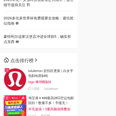
细节值得关注 🏗️
2026多伦多世界杯免费观赛全攻略：避坑抢
位指南 ⚽️
蒙特利尔这家汉堡店冲进全球前5，确实有
点东西 🍔
点击排行榜
lululemon 折扣区更新 | 白女手
包$39(原$48)
logo 棒球帽$29
1333
lululemon
淘宝满￥499最高2KG空运包邮
回归！数量不多！手慢无！
羊毛返场！3重高额保障叠加
17
淘宝网