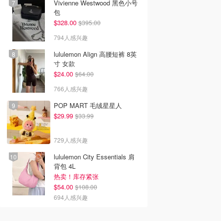
Vivienne Westwood 黑色小号
包
$328.00
$395.00
794人感兴趣
lululemon Align 高腰短裤 8英
寸 女款
$24.00
$64.00
766人感兴趣
POP MART 毛绒星星人
$29.99
$33.99
729人感兴趣
lululemon City Essentials 肩
背包 4L
热卖！库存紧张
$54.00
$108.00
694人感兴趣