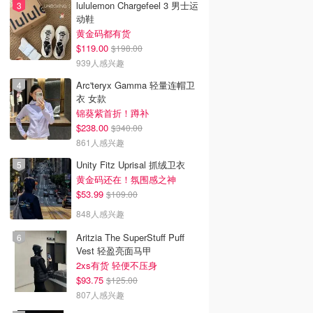
lululemon Chargefeel 3 男士运
动鞋
黄金码都有货
$119.00
$198.00
939人感兴趣
Arc'teryx Gamma 轻量连帽卫
衣 女款
锦葵紫首折！蹲补
$238.00
$340.00
861人感兴趣
Unity Fitz Uprisal 抓绒卫衣
黄金码还在！氛围感之神
$53.99
$109.00
848人感兴趣
Aritzia The SuperStuff Puff
Vest 轻盈亮面马甲
2xs有货 轻便不压身
$93.75
$125.00
807人感兴趣