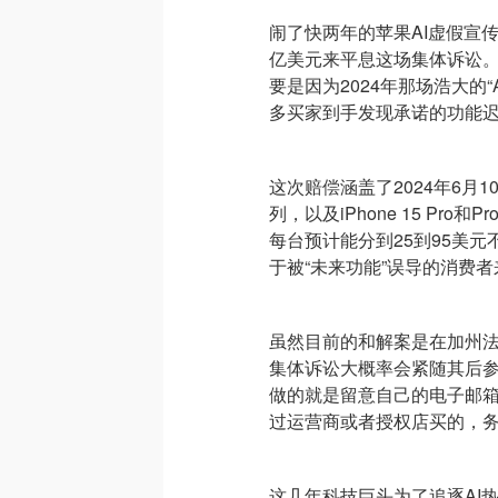
闹了快两年的苹果AI虚假宣
亿美元来平息这场集体诉讼
要是因为2024年那场浩大的“App
多买家到手发现承诺的功能
这次赔偿涵盖了2024年6月10
列，以及iPhone 15 Pr
每台预计能分到25到95美
于被“未来功能”误导的消费
虽然目前的和解案是在加州
集体诉讼大概率会紧随其后
做的就是留意自己的电子邮箱，
过运营商或者授权店买的，
这几年科技巨头为了追逐AI