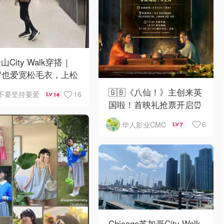
山City Walk穿搭｜
岁也爱宽松毛衣，上松
紧真的很救比例
🇬🇧《八仙！》主创来英
16
不要坚持要爱
14
国啦！首映礼抢票开启⏰
6
华人影业CMC
7
Chicago芝加哥City Walk