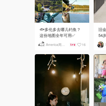
🐟多伦多去哪儿钓鱼？
旧金
这份地图全年可用✅
54
下
16
America周末快讯
9