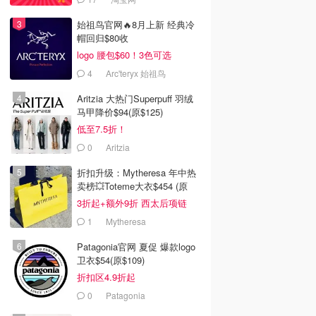
始祖鸟官网🔥8月上新 经典冷
帽回归$80收
logo 腰包$60！3色可选
4
Arc'teryx 始祖鸟
Aritzia 大热门Superpuff 羽绒
马甲降价$94(原$125)
低至7.5折！
0
Aritzia
折扣升级：Mytheresa 年中热
卖榜💥Toteme大衣$454 (原
$1260)
3折起+额外9折 西太后项链
$154
1
Mytheresa
Patagonia官网 夏促 爆款logo
卫衣$54(原$109)
折扣区4.9折起
0
Patagonia