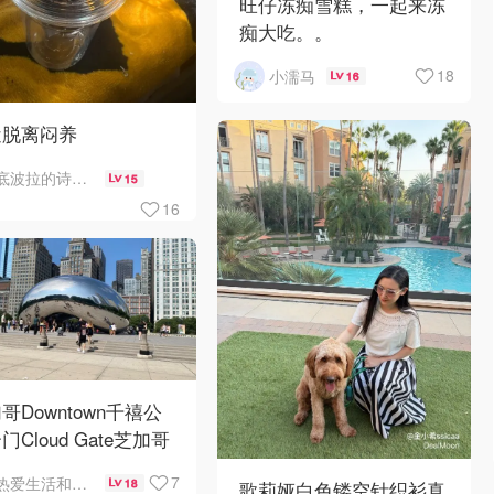
旺仔冻痴雪糕，一起来冻
痴大吃。。
18
小濡马
16
近脱离闷养
底波拉的诗与歌
15
16
哥Downtown千禧公
门Cloud Gate芝加哥
景❤️鳞次栉比的高楼
7
热爱生活和自由的轻舞飞扬
18
歌莉娅白色镂空针织衫真