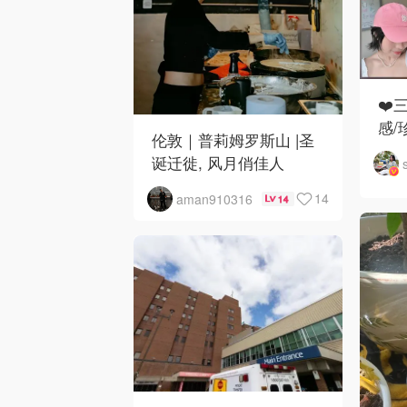
❤️
感/
伦敦｜普莉姆罗斯山 |圣
诞迁徙, 风月俏佳人
14
aman910316
14