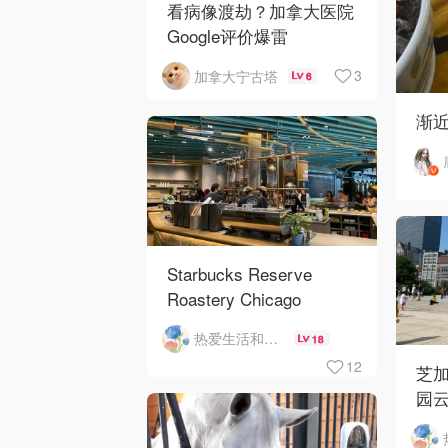
看病像渡劫？加拿大医院
Google评价爆雷
3
加拿大宁古塔
6
渐
Starbucks Reserve
Roastery Chicago
热爱生活和自由的轻舞飞扬
18
12
芝加
园云
河街